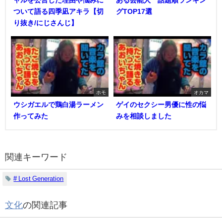
ャルを公言した理由や悩みに
ある芸能人 話題順ランキン
ついて語る四季凪アキラ【切
グTOP17選
り抜き/にじさんじ】
ホモ
オカマ
ウシガエルで鶏白湯ラーメン
ゲイのセクシー男優に性の悩
作ってみた
みを相談しました
関連キーワード
# Lost Generation
文化
の関連記事