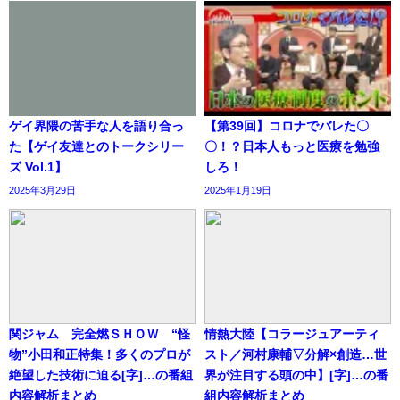
ゲイ界隈の苦手な人を語り合っ
【第39回】コロナでバレた〇
た【ゲイ友達とのトークシリー
〇！？日本人もっと医療を勉強
ズ Vol.1】
しろ！
2025年3月29日
2025年1月19日
関ジャム 完全燃ＳＨＯＷ “怪
情熱大陸【コラージュアーティ
物”小田和正特集！多くのプロが
スト／河村康輔▽分解×創造…世
絶望した技術に迫る[字]…の番組
界が注目する頭の中】[字]…の番
内容解析まとめ
組内容解析まとめ