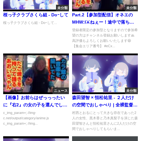
未分類
未分類
桜っ子クラブさくら組 - Doｰして
Part.2【参加型配信】オネエの
MHW:I⚔️ねぇー！途中で落ちた
桜っ子クラブさくら組 - Doｰして...
んだ㌔💢
登録者限定の参加型となりますので参加希
望の方はチャンネル登録お願いします🙏
高評価もよろしくお願いいたします😆
【集会エリア番号】 #eCx...
ニュース
未分類
【画像】お前らはぜっっったい
森田望智 × 恒松祐里 - ２人だけ
に『右2』の女の子を選んでしま
の空間でおしゃべり | 全裸監督
う画像
シーズン２ | Netflix Japan
c_img_param=; //img-
村西とおるにとって大きな存在であった2
c.net/output/category/anime.js
人の女性、黒木香と乃木真梨子を演じた森
【ENG sub/CC】
c_img_param=; //img...
田望智さんと恒松祐里さんに2人だけの空
間でおしゃべりしてもらいま...