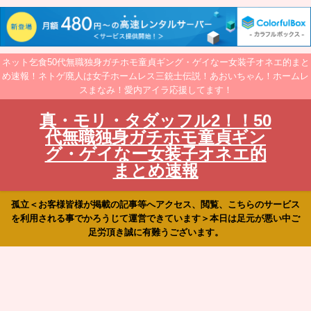
ネット乞食50代無職独身ガチホモ童貞ギング・ゲイなー女装子オネエ的まと
め速報！ネトゲ廃人は女子ホームレス三銃士伝説！あおいちゃん！ホームレ
スまなみ！愛内アイラ応援してます！
真・モリ・タダッフル2！！50
代無職独身ガチホモ童貞ギン
グ・ゲイなー女装子オネエ的
まとめ速報
孤立＜お客様皆様が掲載の記事等へアクセス、閲覧、こちらのサービス
を利用される事でかろうじて運営できています＞本日は足元が悪い中ご
足労頂き誠に有難うございます。