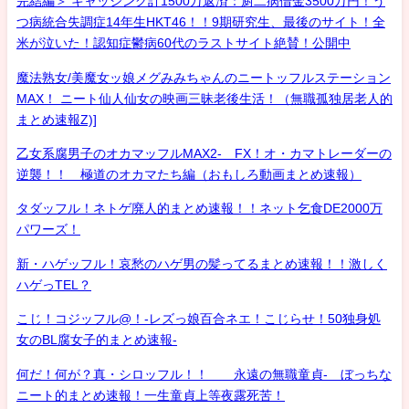
完結編＞ キャッシング計1500万返済：厨二病借金3500万円！う
つ病統合失調症14年生HKT46！！9期研究生、最後のサイト！全
米が泣いた！認知症鬱病60代のラストサイト絶賛！公開中
魔法熟女/美魔女ッ娘メグみみちゃんのニートッフルステーション
MAX！ ニート仙人仙女の映画三昧老後生活！（無職孤独居老人的
まとめ速報Z)]
乙女系腐男子のオカマッフルMAX2- FX！オ・カマトレーダーの
逆襲！！ 極道のオカマたち編（おもしろ動画まとめ速報）
タダッフル！ネトゲ廃人的まとめ速報！！ネット乞食DE2000万
パワーズ！
新・ハゲッフル！哀愁のハゲ男の髪ってるまとめ速報！！激しく
ハゲっTEL？
こじ！コジッフル@！-レズっ娘百合ネエ！こじらせ！50独身処
女のBL腐女子的まとめ速報-
何だ！何が？真・シロッフル！！ 永遠の無職童貞- ぼっちな
ニート的まとめ速報！一生童貞上等夜露死苦！