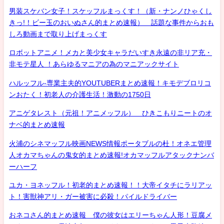
男装スケバン女子！スケッフルまっくす！（新・ナンノひゃくし
きっ!！ビー玉のおいぬさん的まとめ速報） 話題な事件からおも
しろ動画まで取り上げまっくす
ロボットアニメ！メカと美少女キャラだいすき永遠の非リア充・
非モテ星人 ！あらゆるマニアの為のマニアックサイト
ハルッフル-専業主夫的YOUTUBERまとめ速報！キモデブロリコ
ンおたく！初老人の介護生活！激動の1750日
アニゲタレスト（元祖！アニメッフル） ひきこもりニートのオ
ナベ的まとめ速報
火浦のシネマッフル映画NEWS情報ポータブルの杜！オネエ管理
人オカマちゃんの鬼女的まとめ速報!オカマッフルアタックナンバ
ーハーフ
ユカ・ヨネッフル！初老的まとめ速報！！大帝イタチにラリアッ
ト！害獣神アリ・ガー被害に必殺！パイルドライバー
おネコさん的まとめ速報 僕の彼女はエリーちゃん人形！豆腐メ