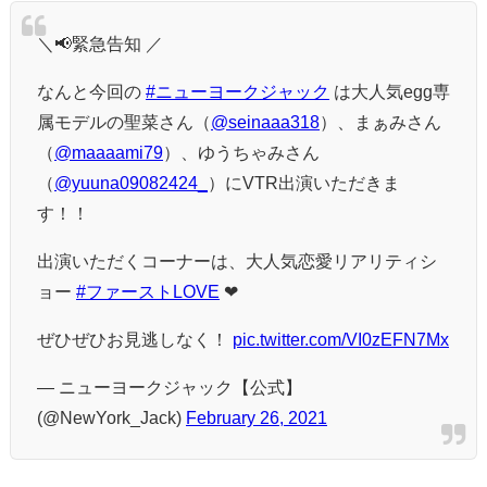
＼📢緊急告知 ／
なんと今回の
#ニューヨークジャック
は大人気egg専
属モデルの聖菜さん（
@seinaaa318
）、まぁみさん
（
@maaaami79
）、ゆうちゃみさん
（
@yuuna09082424_
）にVTR出演いただきま
す！！
出演いただくコーナーは、大人気恋愛リアリティシ
ョー
#ファーストLOVE
❤
ぜひぜひお見逃しなく！
pic.twitter.com/VI0zEFN7Mx
— ニューヨークジャック【公式】
(@NewYork_Jack)
February 26, 2021