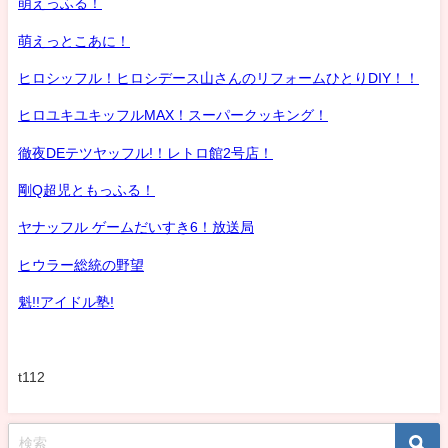
萌えっふる！
萌えっとこあに！
ヒロシッフル！ヒロシデース山さんのリフォームひとりDIY！！
ヒロユキユキッフルMAX！スーパークッキング！
徹夜DEテツヤッフル!！レトロ館2号店！
剛Q超児ともっふる！
ヤナッフル ゲームだいすき6！放送局
ヒウラー総統の野望
魁!!アイドル塾!
t112