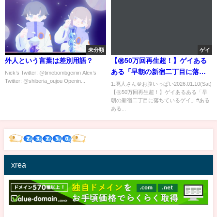
未分類
ゲイ
外人という言葉は差別用語？
【㊗️50万回再生超！】ゲイある
ある「早朝の新宿二丁目に落ち
Nick’s Twitter: @timebombgeinin Alex’s
Twitter: @shiberia_oujou Openin...
ているゲイ」#あるある #ゲイ #
1:廃人さん＠お腹いっぱい2026.01.10(Sat)
【㊗️50万回再生超！】ゲイあるある「早
泥酔
朝の新宿二丁目に落ちているゲイ」#ある
ある...
xrea