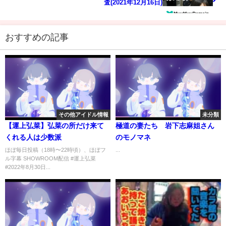
査(2021年12月16日)
おすすめの記事
その他アイドル情報
未分類
【運上弘菜】弘菜の所だけ来て
極道の妻たち 岩下志麻姐さん
くれる人は少数派
のモノマネ
ほぼ毎日投稿（18時〜22時頃）、ほぼフ
...
ル字幕 SHOWROOM配信 #運上弘菜
#2022年8月30日...