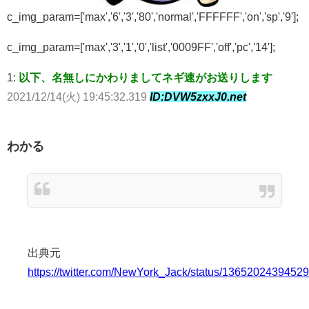
c_img_param=['max','6','3','80','normal','FFFFFF','on','sp','9'];
c_img_param=['max','3','1','0','list','0009FF','off','pc','14'];
1:
以下、名無しにかわりましてネギ速がお送りします
2021/12/14(火) 19:45:32.319
ID:DVW5zxxJ0.net
わかる
出典元
https://twitter.com/NewYork_Jack/status/1365202439452