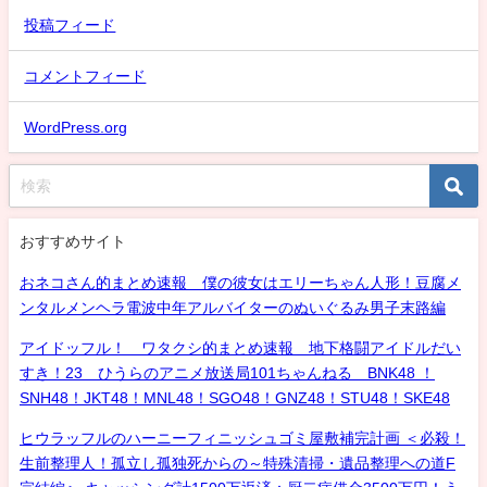
投稿フィード
コメントフィード
WordPress.org
おすすめサイト
おネコさん的まとめ速報 僕の彼女はエリーちゃん人形！豆腐メ
ンタルメンヘラ電波中年アルバイターのぬいぐるみ男子末路編
アイドッフル！ ワタクシ的まとめ速報 地下格闘アイドルだい
すき！23 ひうらのアニメ放送局101ちゃんねる BNK48 ！
SNH48！JKT48！MNL48！SGO48！GNZ48！STU48！SKE48
ヒウラッフルのハーニーフィニッシュゴミ屋敷補完計画 ＜必殺！
生前整理人！孤立し孤独死からの～特殊清掃・遺品整理への道F