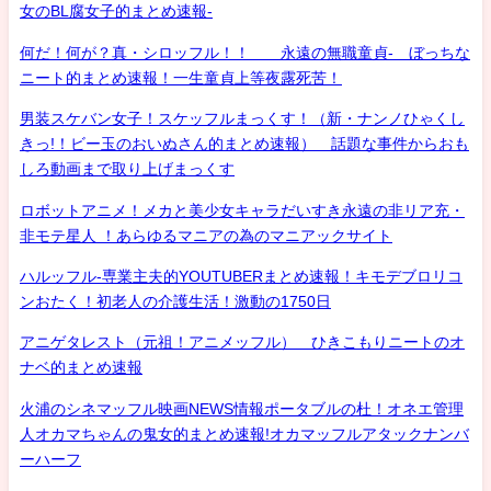
女のBL腐女子的まとめ速報-
何だ！何が？真・シロッフル！！ 永遠の無職童貞- ぼっちな
ニート的まとめ速報！一生童貞上等夜露死苦！
男装スケバン女子！スケッフルまっくす！（新・ナンノひゃくし
きっ!！ビー玉のおいぬさん的まとめ速報） 話題な事件からおも
しろ動画まで取り上げまっくす
ロボットアニメ！メカと美少女キャラだいすき永遠の非リア充・
非モテ星人 ！あらゆるマニアの為のマニアックサイト
ハルッフル-専業主夫的YOUTUBERまとめ速報！キモデブロリコ
ンおたく！初老人の介護生活！激動の1750日
アニゲタレスト（元祖！アニメッフル） ひきこもりニートのオ
ナベ的まとめ速報
火浦のシネマッフル映画NEWS情報ポータブルの杜！オネエ管理
人オカマちゃんの鬼女的まとめ速報!オカマッフルアタックナンバ
ーハーフ