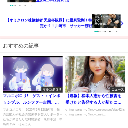
査(2021年12月16日)
【オミクロン株接触者 天皇杯観戦】に批判殺到！特
定か？！川崎市 サッカー観戦
おすすめの記事
マルコポロリ
ニュース
マルコポロリ! ゲスト：インポ
【速報】松本人志から性被害を
ッシブル、ルシファー吉岡、い
受けたと告発する人が新たに現
ぬ 3月12日
れる！！！
マルコポロリ! 2023年3月12日内容：旬
c_img_param=; //img-c.net/output/site/42.js
の芸能人や社会の出来事を芸人リポーター
c_img_param=; //img-c.net/...
たちが体当たり取材出演者：東野幸治 中
島めぐみ ほんこん ...