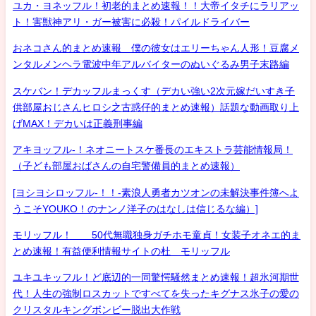
ユカ・ヨネッフル！初老的まとめ速報！！大帝イタチにラリアッ
ト！害獣神アリ・ガー被害に必殺！パイルドライバー
おネコさん的まとめ速報 僕の彼女はエリーちゃん人形！豆腐メ
ンタルメンヘラ電波中年アルバイターのぬいぐるみ男子末路編
スケバン！デカッフルまっくす（デカい強い2次元嫁だいすき子
供部屋おじさんヒロシ之古惑仔的まとめ速報）話題な動画取り上
げMAX！デカいは正義刑事編
アキヨッフル-！ネオニートスケ番長のエキストラ芸能情報局！
（子ども部屋おばさんの自宅警備員的まとめ速報）
[ヨシヨシロッフル-！！-素浪人勇者カツオンの未解決事件簿へよ
うこそYOUKO！のナンノ洋子のはなしは信じるな編）]
モリッフル！ 50代無職独身ガチホモ童貞！女装子オネエ的ま
とめ速報！有益便利情報サイトの杜 モリッフル
ユキユキッフル！ど底辺的一同驚愕騒然まとめ速報！超氷河期世
代！人生の強制ロスカットですべてを失ったキグナス氷子の愛の
クリスタルキングボンビー脱出大作戦