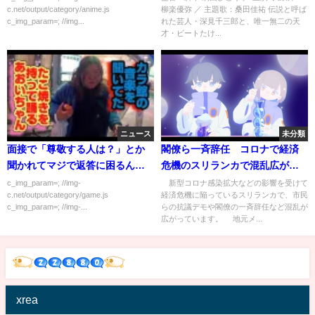
c.net/output/category/anime.js
柳楽優弥 ／ 主題歌：桑田佳祐 伝説と呼ば
Netflix
c_img_param=; //img...
れた芸人・深見千三郎と、唯一無二の天
才・ビートたけ...
ニュース
未分類
面接で「尊敬する人は？」とか
閣僚ら一斉辞任 コロナで経済
聞かれてマジで返答に困るんだ
危機のスリランカで混乱広がる
が
(2022年4月6日)
c_img_param=; //img-
新型コロナ感染拡大などの影響を受けて
c.net/output/category/game.js
経済危機に陥っているスリランカで、市民
c_img_param=; //img-...
らの抗議デモや閣僚の一斉辞任など混乱が
広がっています。 地元メ...
xrea