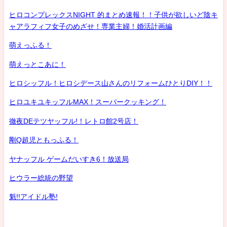
ヒロコンプレックスNIGHT 的まとめ速報！！子供が欲しいど陰キ
ャアラフィフ女子のめざせ！専業主婦！婚活計画編
萌えっふる！
萌えっとこあに！
ヒロシッフル！ヒロシデース山さんのリフォームひとりDIY！！
ヒロユキユキッフルMAX！スーパークッキング！
徹夜DEテツヤッフル!！レトロ館2号店！
剛Q超児ともっふる！
ヤナッフル ゲームだいすき6！放送局
ヒウラー総統の野望
魁!!アイドル塾!