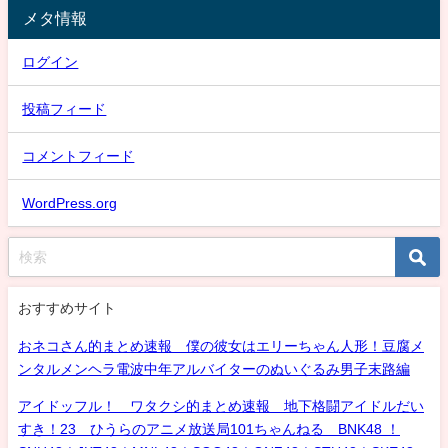
メタ情報
ログイン
投稿フィード
コメントフィード
WordPress.org
おすすめサイト
おネコさん的まとめ速報 僕の彼女はエリーちゃん人形！豆腐メ
ンタルメンヘラ電波中年アルバイターのぬいぐるみ男子末路編
アイドッフル！ ワタクシ的まとめ速報 地下格闘アイドルだい
すき！23 ひうらのアニメ放送局101ちゃんねる BNK48 ！