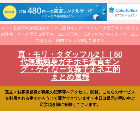
ネット乞食50代無職独身ガチホモ童貞ギング・ゲイなー女装子オネエ的まと
め速報！ネトゲ廃人は女子ホームレス三銃士伝説！あおいちゃん！ホームレ
スまなみ！愛内アイラ応援してます！
真・モリ・タダッフル2！！50
代無職独身ガチホモ童貞ギン
グ・ゲイなー女装子オネエ的
まとめ速報
孤立＜お客様皆様が掲載の記事等へアクセス、閲覧、こちらのサービス
を利用される事でかろうじて運営できています＞本日は足元が悪い中ご
足労頂き誠に有難うございます。