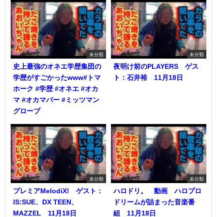
未分類
未分類
史上最強のオネエ学歴集団の
夜明け前のPLAYERS ゲス
学歴がすごかったwww#トマ
ト：石井裕 11月18日
ホーク #学歴 #オネエ #オカ
マ #オカマバー #ミッツマン
グローブ
未分類
未分類
プレミアMelodiX! ゲスト：
ハロドリ。 動画 ハロプロ
IS:SUE、DX TEEN、
ドリームが詰まった音楽番
MAZZEL 11月18日
組 11月18日