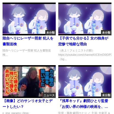
未分類
未分類
陸自ヘリにレーザー照射 犯人を
【子供でも分かる】女の独身が
書類送検
悲惨で地獄な理由
陸自ヘリにレーザー照射 犯人を書類送
（炎上！フェミニストの館）
検...
https://youtube.com/channel/UCEmOI0OP
（bg...
ニュース
未分類
【画像】どのサンリオ女子とデ
『浅草キッド』劇団ひとり監督
ートしたい？
「お笑い界の神様の映画を、僕
は撮っちゃったわけです」-
c_img_param=; //img-
監督・脚本:劇団ひとり ／ 主演: 大泉洋 ＆