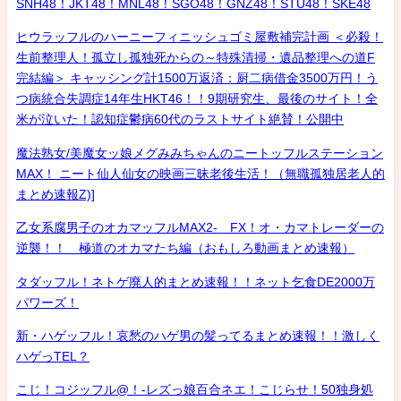
SNH48！JKT48！MNL48！SGO48！GNZ48！STU48！SKE48
ヒウラッフルのハーニーフィニッシュゴミ屋敷補完計画 ＜必殺！
生前整理人！孤立し孤独死からの～特殊清掃・遺品整理への道F
完結編＞ キャッシング計1500万返済：厨二病借金3500万円！う
つ病統合失調症14年生HKT46！！9期研究生、最後のサイト！全
米が泣いた！認知症鬱病60代のラストサイト絶賛！公開中
魔法熟女/美魔女ッ娘メグみみちゃんのニートッフルステーション
MAX！ ニート仙人仙女の映画三昧老後生活！（無職孤独居老人的
まとめ速報Z)]
乙女系腐男子のオカマッフルMAX2- FX！オ・カマトレーダーの
逆襲！！ 極道のオカマたち編（おもしろ動画まとめ速報）
タダッフル！ネトゲ廃人的まとめ速報！！ネット乞食DE2000万
パワーズ！
新・ハゲッフル！哀愁のハゲ男の髪ってるまとめ速報！！激しく
ハゲっTEL？
こじ！コジッフル@！-レズっ娘百合ネエ！こじらせ！50独身処