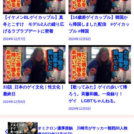
【イケメンBLゲイカップル】真
【14歳差ゲイカップル】韓国か
冬とこすけ モデル2人の繰り広
ら帰国しました配信 #ゲイカッ
げるラブラブデートに密着
プル #韓国
2024年12月7日
2024年12月6日
33話_日本のゲイ文化ㅣ性文化ㅣ
【歌ってみた】ゲイの歩いて帰
最終日
ろう。斉藤和義。一発録り！
ゲイ LGBTちゃんねる。
2024年12月6日
2024年12月5日
オミクロン濃厚接触 川崎市がサッカー観戦80人検