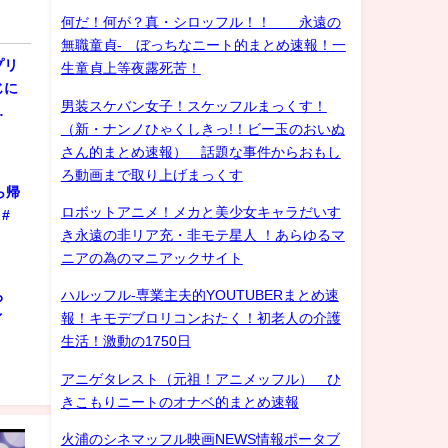
何だ！何が？真・シロッフル！！ 永遠の
無職童貞- ぼっちなニート的まとめ速報！一
プリ
生童貞上等夜露死苦！
じに
男装スケバン女子！スケッフルまっくす！
…
（新・ナンノひゃくしきっ!！ビー玉のおいぬ
さん的まとめ速報） 話題な事件からおもし
ろ動画まで取り上げまっくす
ら帰
ロボットアニメ！メカと美少女キャラだいす
#
き永遠の非リア充・非モテ星人 ！あらゆるマ
ニアの為のマニアックサイト
ハルッフル-専業主夫的YOUTUBERまとめ速
ろ
報！キモデブロリコンおたく！初老人の介護
ゲイ
生活！激動の1750日
アニゲタレスト（元祖！アニメッフル） ひ
きこもりニートのオナベ的まとめ速報
火浦のシネマッフル映画NEWS情報ポータブ