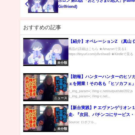
ポロン 第03話 「おとうさまの恋人」(Father
Girlfriend)
おすすめの記事
【紹介】オペレーションZ （真山 
商品の詳細はこちら ★Amazonで見る1
https://tinyurl.com/y8vshwa9 ★Kindleで見る h
未分類
【朗報】ハンターハンターのヒソ
ェを開業！その名も「ヒソカフェ
c_img_param=; //img-c.net/output/site/202.js
c_img_param=; //img-c.net...
ニュース
【新台実践】P エヴァンゲリオン１
走- 『次回、パチンコにサービス・・・ア
リやと思います！』【ビスティ】
Source: ロボフル...
コ】
未分類