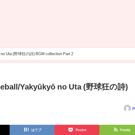
yō no Uta (野球狂の詩) BGM collection Part 2
baseball/Yakyūkyō no Uta (野球狂の詩)
j
はてブ
Pocket
Feedly