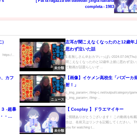
's
[ Pat la ragazza del baseball ]Sigla Italiana
completa - 1983
仁）
左耳が聞こえなくなったのと12歳年
思わず泣いた話
ttps:/...
1:名無しさん＠おカマいっぱい2024.07.04(Thu
聞こえなくなったのと12歳年上彼に思わず泣い
て動画が話題らしいぞ ...
未分類
カ、カフ
【画像】イケメン高校生「バズーカ
」
射！」
c_img_param=; //img-c.net/output/category/game
c_img_param=; //img-...
ニュース
３ -超暴
【 Cosplay 】ドラエマイキー
ご視聴ありがとうございます！ この動画を転
合は、名前又はリンクを記載してください。 Th
【パチン
you for watching t...
未分類