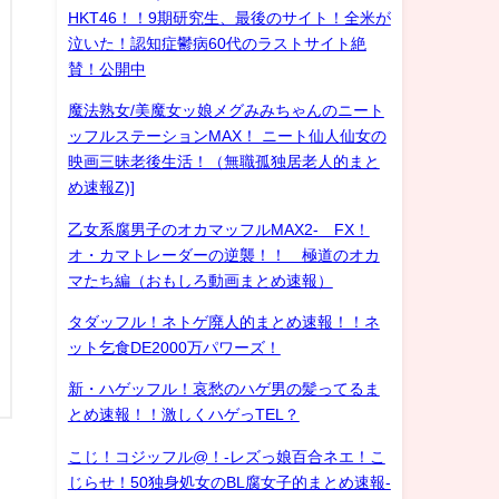
HKT46！！9期研究生、最後のサイト！全米が
泣いた！認知症鬱病60代のラストサイト絶
賛！公開中
魔法熟女/美魔女ッ娘メグみみちゃんのニート
ッフルステーションMAX！ ニート仙人仙女の
映画三昧老後生活！（無職孤独居老人的まと
め速報Z)]
乙女系腐男子のオカマッフルMAX2- FX！
オ・カマトレーダーの逆襲！！ 極道のオカ
マたち編（おもしろ動画まとめ速報）
タダッフル！ネトゲ廃人的まとめ速報！！ネ
ット乞食DE2000万パワーズ！
新・ハゲッフル！哀愁のハゲ男の髪ってるま
とめ速報！！激しくハゲっTEL？
こじ！コジッフル@！-レズっ娘百合ネエ！こ
じらせ！50独身処女のBL腐女子的まとめ速報-