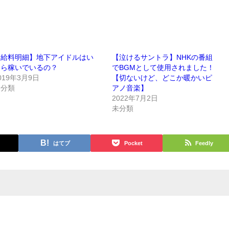
給料明細】地下アイドルはい
【泣けるサントラ】NHKの番組
ら稼いでいるの？
でBGMとして使用されました！
019年3月9日
【切ないけど、どこか暖かいピ
未分類
アノ音楽】
2022年7月2日
未分類
はてブ
Pocket
Feedly