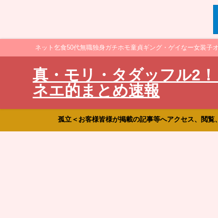
ネット乞食50代無職独身ガチホモ童貞ギング・ゲイなー女装子
真・モリ・タダッフル2！
ネエ的まとめ速報
孤立＜お客様皆様が掲載の記事等へアクセス、閲覧