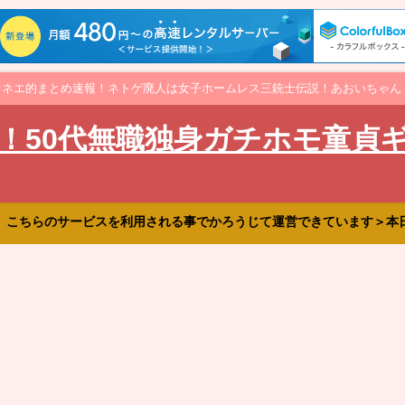
オネエ的まとめ速報！ネトゲ廃人は女子ホームレス三銃士伝説！あおいちゃん
！50代無職独身ガチホモ童貞
、こちらのサービスを利用される事でかろうじて運営できています＞本