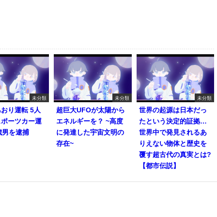
未分類
未分類
未分類
おり運転 5人
超巨大UFOが太陽から
世界の起源は日本だっ
スポーツカー運
エネルギーを？ ~高度
たという決定的証拠…
歳男を逮捕
に発達した宇宙文明の
世界中で発見されるあ
存在~
りえない物体と歴史を
覆す超古代の真実とは?
【都市伝説】