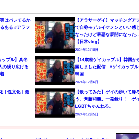
、実はバレてるか
【アラサーゲイ】マッチングア
るある #アラフ
で自称モデルイケメンといい感
なったけど最悪な展開になった
【日常vlog】
2024年12月8日
カップル】真冬
【14歳差ゲイカップル】韓国か
人の繰り広げる
国しました配信 #ゲイカップル 
密着
韓国
2024年12月6日
文化ㅣ性文化ㅣ最
【歌ってみた】ゲイの歩いて帰
う。斉藤和義。一発録り！ 
LGBTちゃんねる。
2024年12月5日