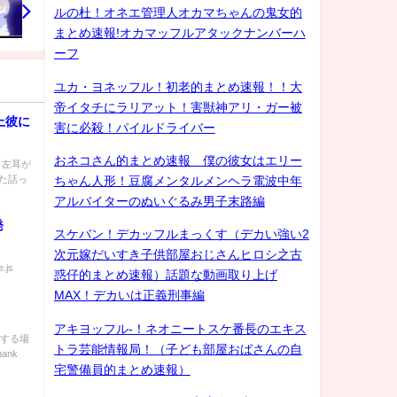
ルの杜！オネエ管理人オカマちゃんの鬼女的
まとめ速報!オカマッフルアタックナンバーハ
ーフ
ユカ・ヨネッフル！初老的まとめ速報！！大
帝イタチにラリアット！害獣神アリ・ガー被
上彼に
害に必殺！パイルドライバー
おネコさん的まとめ速報 僕の彼女はエリー
) 左耳が
た話っ
ちゃん人形！豆腐メンタルメンヘラ電波中年
アルバイターのぬいぐるみ男子末路編
発
スケバン！デカッフルまっくす（デカい強い2
次元嫁だいすき子供部屋おじさんヒロシ之古
.js
惑仔的まとめ速報）話題な動画取り上げ
MAX！デカいは正義刑事編
アキヨッフル-！ネオニートスケ番長のエキス
載する場
トラ芸能情報局！（子ども部屋おばさんの自
ank
宅警備員的まとめ速報）