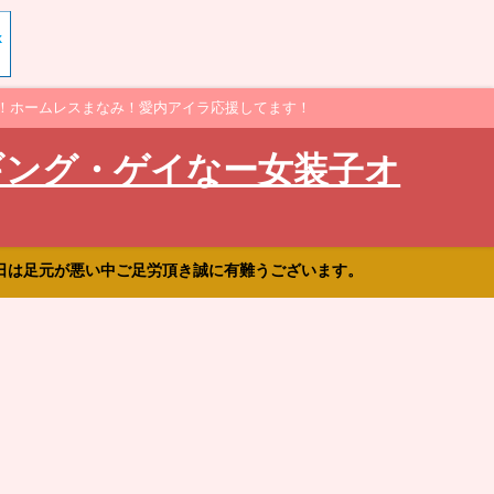
！ホームレスまなみ！愛内アイラ応援してます！
ギング・ゲイなー女装子オ
日は足元が悪い中ご足労頂き誠に有難うございます。