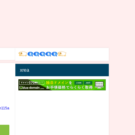
xrea
in115a