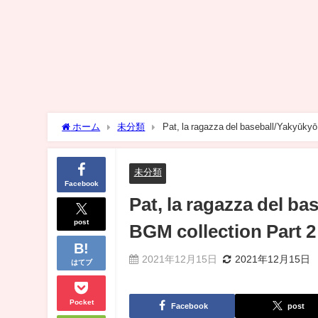
ホーム
未分類
Pat, la ragazza del baseball/Yakyūk
未分類
Facebook
Pat, la ragazza del 
post
BGM collection Part 2
2021年12月15日
2021年12月15日
はてブ
Pocket
Facebook
post