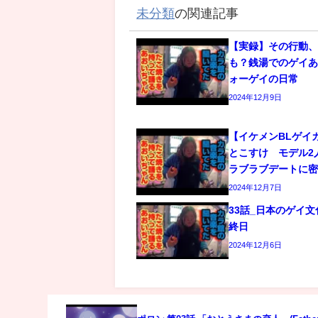
未分類
の関連記事
【実録】その行動
も？銭湯でのゲイあ
ォーゲイの日常
2024年12月9日
【イケメンBLゲイ
とこすけ モデル2
ラブラブデートに
2024年12月7日
33話_日本のゲイ
終日
2024年12月6日