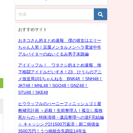
おすすめサイト
おネコさん的まとめ速報 僕の彼女はエリー
ちゃん人形！豆腐メンタルメンヘラ電波中年
アルバイターのぬいぐるみ男子末路編
アイドッフル！ ワタクシ的まとめ速報 地
下格闘アイドルだいすき！23 ひうらのアニ
メ放送局101ちゃんねる BNK48 ！SNH48！
JKT48！MNL48！SGO48！GNZ48！
STU48！SKE48
ヒウラッフルのハーニーフィニッシュゴミ屋
敷補完計画 ＜必殺！生前整理人！孤立し孤独
死からの～特殊清掃・遺品整理への道F完結編
＞ キャッシング計1500万返済：厨二病借金
3500万円！うつ病統合失調症14年生