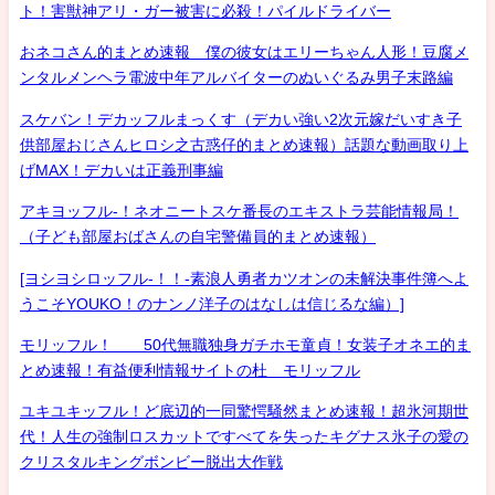
ト！害獣神アリ・ガー被害に必殺！パイルドライバー
おネコさん的まとめ速報 僕の彼女はエリーちゃん人形！豆腐メ
ンタルメンヘラ電波中年アルバイターのぬいぐるみ男子末路編
スケバン！デカッフルまっくす（デカい強い2次元嫁だいすき子
供部屋おじさんヒロシ之古惑仔的まとめ速報）話題な動画取り上
げMAX！デカいは正義刑事編
アキヨッフル-！ネオニートスケ番長のエキストラ芸能情報局！
（子ども部屋おばさんの自宅警備員的まとめ速報）
[ヨシヨシロッフル-！！-素浪人勇者カツオンの未解決事件簿へよ
うこそYOUKO！のナンノ洋子のはなしは信じるな編）]
モリッフル！ 50代無職独身ガチホモ童貞！女装子オネエ的ま
とめ速報！有益便利情報サイトの杜 モリッフル
ユキユキッフル！ど底辺的一同驚愕騒然まとめ速報！超氷河期世
代！人生の強制ロスカットですべてを失ったキグナス氷子の愛の
クリスタルキングボンビー脱出大作戦