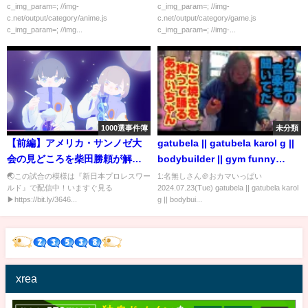
c_img_param=; //img-
c_img_param=; //img-
c.net/output/category/anime.js
c.net/output/category/game.js
c_img_param=; //img...
c_img_param=; //img-...
1000選事件簿
未分類
【前編】アメリカ・サンノゼ大
gatubela || gatubela karol g ||
会の見どころを柴田勝頼が解説
bodybuilder || gym funny
❗️【NJPWWORLD NOW!】
video || gay bodybuilder ||
🌏この試合の模様は『新日本プロレスワー
1:名無しさん＠おカマいっぱい
ルド』で配信中​​！いますぐ見る
2024.07.23(Tue) gatubela || gatubela karol
#shorts #gay 💪💪
▶https://bit.ly/3646...
g || bodybui...
xrea