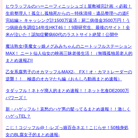
ヒウラッフルのハーニーフィニッシュゴミ屋敷補完計画 ＜必殺！
生前整理人！孤立し孤独死からの～特殊清掃・遺品整理への道F
完結編＞ キャッシング計1500万返済：厨二病借金3500万円！う
つ病統合失調症14年生HKT46！！9期研究生、最後のサイト！全
米が泣いた！認知症鬱病60代のラストサイト絶賛！公開中
魔法熟女/美魔女ッ娘メグみみちゃんのニートッフルステーション
MAX！ ニート仙人仙女の映画三昧老後生活！（無職孤独居老人的
まとめ速報Z)]
乙女系腐男子のオカマッフルMAX2- FX！オ・カマトレーダーの
逆襲！！ 極道のオカマたち編（おもしろ動画まとめ速報）
タダッフル！ネトゲ廃人的まとめ速報！！ネット乞食DE2000万
パワーズ！
新・ハゲッフル！哀愁のハゲ男の髪ってるまとめ速報！！激しく
ハゲっTEL？
こじ！コジッフル@！-レズっ娘百合ネエ！こじらせ！50独身処
女のBL腐女子的まとめ速報-