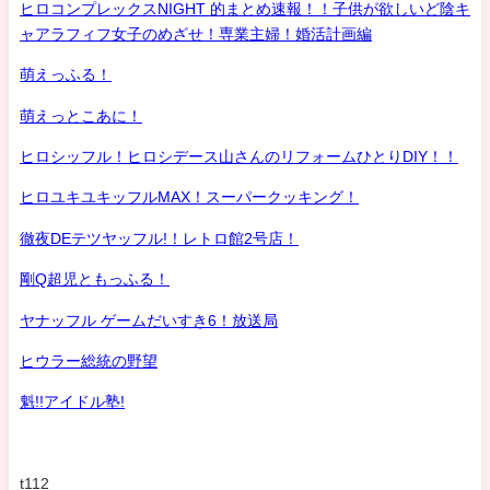
ヒロコンプレックスNIGHT 的まとめ速報！！子供が欲しいど陰キ
ャアラフィフ女子のめざせ！専業主婦！婚活計画編
萌えっふる！
萌えっとこあに！
ヒロシッフル！ヒロシデース山さんのリフォームひとりDIY！！
ヒロユキユキッフルMAX！スーパークッキング！
徹夜DEテツヤッフル!！レトロ館2号店！
剛Q超児ともっふる！
ヤナッフル ゲームだいすき6！放送局
ヒウラー総統の野望
魁!!アイドル塾!
t112