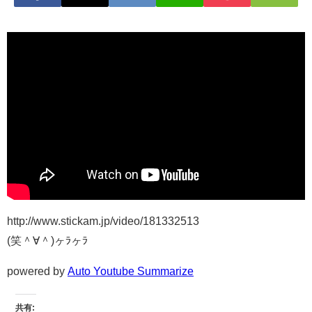
http://www.stickam.jp/video/181332513
(笑＾∀＾)ヶﾗヶﾗ
powered by
Auto Youtube Summarize
共有: