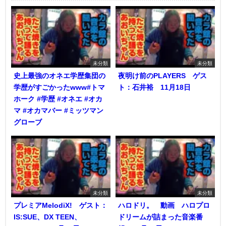
未分類
未分類
史上最強のオネエ学歴集団の
夜明け前のPLAYERS ゲス
学歴がすごかったwww#トマ
ト：石井裕 11月18日
ホーク #学歴 #オネエ #オカ
マ #オカマバー #ミッツマン
グローブ
未分類
未分類
プレミアMelodiX! ゲスト：
ハロドリ。 動画 ハロプロ
IS:SUE、DX TEEN、
ドリームが詰まった音楽番