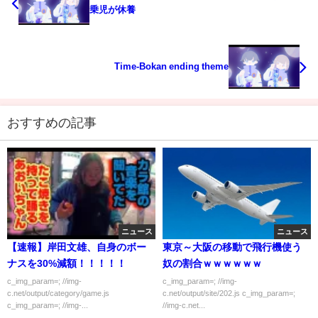
乗児が休養
Time-Bokan ending theme
おすすめの記事
ニュース
ニュース
【速報】岸田文雄、自身のボー
東京～大阪の移動で飛行機使う
ナスを30%減額！！！！！
奴の割合ｗｗｗｗｗｗ
c_img_param=; //img-
c_img_param=; //img-
c.net/output/category/game.js
c.net/output/site/202.js c_img_param=;
c_img_param=; //img-...
//img-c.net...