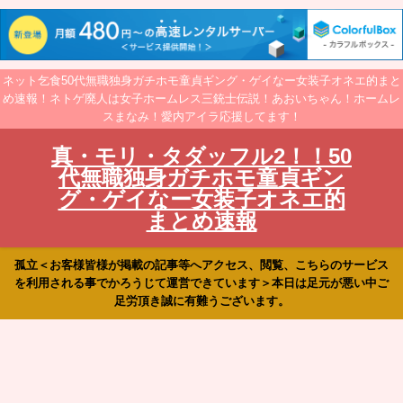
ネット乞食50代無職独身ガチホモ童貞ギング・ゲイなー女装子オネエ的まと
め速報！ネトゲ廃人は女子ホームレス三銃士伝説！あおいちゃん！ホームレ
スまなみ！愛内アイラ応援してます！
真・モリ・タダッフル2！！50
代無職独身ガチホモ童貞ギン
グ・ゲイなー女装子オネエ的
まとめ速報
孤立＜お客様皆様が掲載の記事等へアクセス、閲覧、こちらのサービス
を利用される事でかろうじて運営できています＞本日は足元が悪い中ご
足労頂き誠に有難うございます。