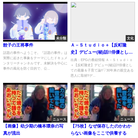
未分類
文化
餃子の王将事件
Ａ－Ｓｔｕｄｉｏ＋【反町隆
史】デビュー(秘)話!!俳優として
話題の事件へようこそ。『話題の事件』は
実際に起きた事象をテーマにしたドキュメ
の葛藤＆子育て論!![解][字]…の
出典：EPGの番組情報 Ａ－Ｓｔｕｄｉｏ
ンタリーチャンネルです。未解決を中心に
＋【反町隆史】デビュー(秘)話!!俳優とし
番組内容解析まとめ
事件の風化を防ぐ目的で、公...
ての葛藤＆子育て論!!▽30年来の親交ある
恩人に取材!!デ...
ニュース
ニュース
【画像】幼少期の橋本環奈の写
【75枚】なぜ保存したのかわか
真が流出
らない画像をここで供養する