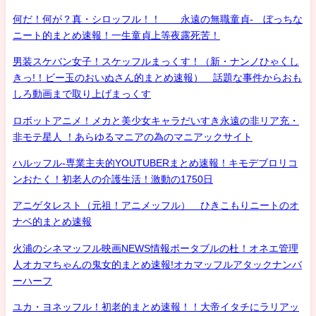
何だ！何が？真・シロッフル！！ 永遠の無職童貞- ぼっちな
ニート的まとめ速報！一生童貞上等夜露死苦！
男装スケバン女子！スケッフルまっくす！（新・ナンノひゃくし
きっ!！ビー玉のおいぬさん的まとめ速報） 話題な事件からおも
しろ動画まで取り上げまっくす
ロボットアニメ！メカと美少女キャラだいすき永遠の非リア充・
非モテ星人 ！あらゆるマニアの為のマニアックサイト
ハルッフル-専業主夫的YOUTUBERまとめ速報！キモデブロリコ
ンおたく！初老人の介護生活！激動の1750日
アニゲタレスト（元祖！アニメッフル） ひきこもりニートのオ
ナベ的まとめ速報
火浦のシネマッフル映画NEWS情報ポータブルの杜！オネエ管理
人オカマちゃんの鬼女的まとめ速報!オカマッフルアタックナンバ
ーハーフ
ユカ・ヨネッフル！初老的まとめ速報！！大帝イタチにラリアッ