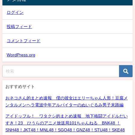
ログイン
投稿フィード
コメントフィード
WordPress.org
おすすめサイト
おネコさん的まとめ速報 僕の彼女はエリーちゃん人形！豆腐メ
ンタルメンヘラ電波中年アルバイターのぬいぐるみ男子末路編
アイドッフル！ ワタクシ的まとめ速報 地下格闘アイドルだい
すき！23 ひうらのアニメ放送局101ちゃんねる BNK48 ！
SNH48！JKT48！MNL48！SGO48！GNZ48！STU48！SKE48