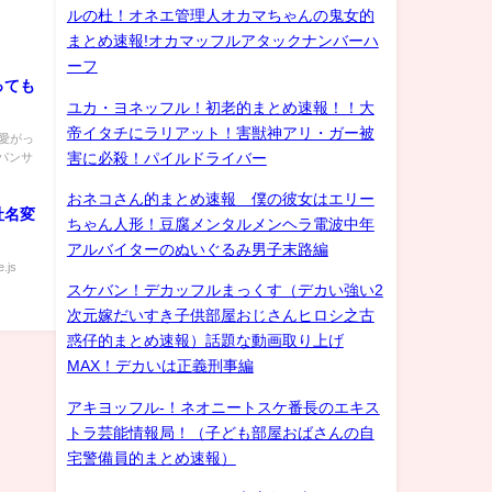
ルの杜！オネエ管理人オカマちゃんの鬼女的
まとめ速報!オカマッフルアタックナンバーハ
ーフ
っても
ユカ・ヨネッフル！初老的まとめ速報！！大
帝イタチにラリアット！害獣神アリ・ガー被
可愛がっ
害に必殺！パイルドライバー
パンサ
おネコさん的まとめ速報 僕の彼女はエリー
社名変
ちゃん人形！豆腐メンタルメンヘラ電波中年
アルバイターのぬいぐるみ男子末路編
.js
スケバン！デカッフルまっくす（デカい強い2
次元嫁だいすき子供部屋おじさんヒロシ之古
惑仔的まとめ速報）話題な動画取り上げ
MAX！デカいは正義刑事編
アキヨッフル-！ネオニートスケ番長のエキス
トラ芸能情報局！（子ども部屋おばさんの自
宅警備員的まとめ速報）