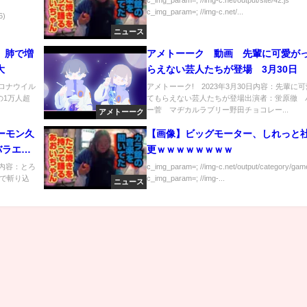
c_img_param=; //img-c.net/...
6)
ニュース
」肺で増
アメトーーク 動画 先輩に可愛が
大
らえない芸人たちが登場 3月30日
コロナウイル
アメトーーク! 2023年3月30日内容：先輩に
の1万人超
てもらえない芸人たちが登場出演者：蛍原徹 
ー菅 マヂカルラブリー野田チョコレー...
アメトーーク
ーモン久
【画像】ビッグモーター、しれっと
バラエテ
更ｗｗｗｗｗｗｗｗ
日内容：とろ
c_img_param=; //img-c.net/output/category/game
で斬り込
c_img_param=; //img-...
ニュース