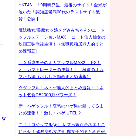
HKT46！！9期研究生、最後のサイト！全米が
泣いた！認知症鬱病60代のラストサイト絶
賛！公開中
魔法熟女/美魔女ッ娘メグみみちゃんのニート
ッフルステーションMAX！ ニート仙人仙女の
映画三昧老後生活！（無職孤独居老人的まと
め速報Z)]
乙女系腐男子のオカマッフルMAX2- FX！
オ・カマトレーダーの逆襲！！ 極道のオカ
マたち編（おもしろ動画まとめ速報）
タダッフル！ネトゲ廃人的まとめ速報！！ネ
ット乞食DE2000万パワーズ！
新・ハゲッフル！哀愁のハゲ男の髪ってるま
とめ速報！！激しくハゲっTEL？
「な
こじ！コジッフル@！-レズっ娘百合ネエ！こ
じらせ！50独身処女のBL腐女子的まとめ速報-