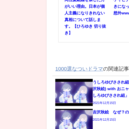
がいい理由。日本が個
きにな
人主義になりきれない
想外www
真相について話しま
す。【ひろゆき 切り抜
き】
1000選なついドラマ
の関連記
うしろゆびさされ組
沢秋絵) with お
しろゆびさされ組
2021年12月15日
吉沢秋絵 なぜ？
2021年12月15日