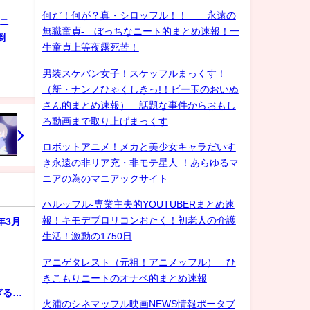
何だ！何が？真・シロッフル！！ 永遠の
おニ
無職童貞- ぼっちなニート的まとめ速報！一
倒
生童貞上等夜露死苦！
男装スケバン女子！スケッフルまっくす！
（新・ナンノひゃくしきっ!！ビー玉のおいぬ
さん的まとめ速報） 話題な事件からおもし
ろ動画まで取り上げまっくす
ロボットアニメ！メカと美少女キャラだいす
き永遠の非リア充・非モテ星人 ！あらゆるマ
ニアの為のマニアックサイト
ハルッフル-専業主夫的YOUTUBERまとめ速
報！キモデブロリコンおたく！初老人の介護
年3月
生活！激動の1750日
アニゲタレスト（元祖！アニメッフル） ひ
きこもりニートのオナベ的まとめ速報
ぎる…
火浦のシネマッフル映画NEWS情報ポータブ