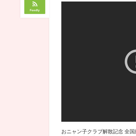
Feedly
おニャン子クラブ解散記念 全国縦断