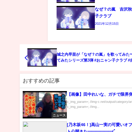
なぜ？の嵐 吉沢秋絵
子クラブ
2021年12月15日
城之内早苗が「なぜ？の嵐」を歌ってみた
てみたシリーズ第3弾 #おニャン子クラブ #
絵 #なぜ？の嵐 #歌ってみた
おすすめの記事
【画像】田中れいな、ガチで限界
c_img_param=; //img-c.net/output/category/a
c_img_param=; //img...
ニュース
[乃木坂46！]高山一実の可愛いオ
ト公開きた━━━━━━(ﾟ