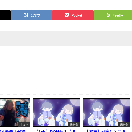
はてブ
Pocket
Feedly
オカマ
未分類
未分類
デオモデルが好
【2ch】DQN母？【ほ
【喧嘩】邪魔なところ