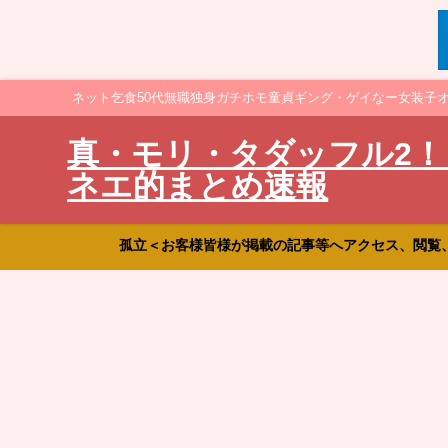
ネット乞食50代無職独身ガチホモ童貞ギング・ゲイなー女装子
真・モリ・タダッフル2！
ネエ的まとめ速報
孤立＜お客様皆様が掲載の記事等へアクセス、閲覧