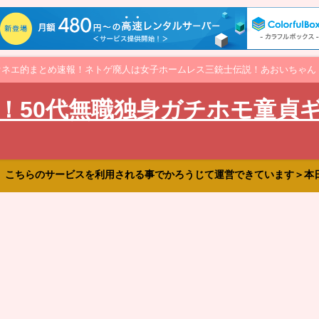
オネエ的まとめ速報！ネトゲ廃人は女子ホームレス三銃士伝説！あおいちゃん
！50代無職独身ガチホモ童貞
、こちらのサービスを利用される事でかろうじて運営できています＞本