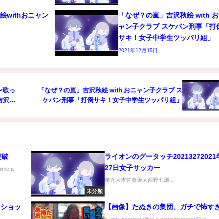
withおニャン
「なぜ？の嵐」吉沢秋絵 with 
ャン子クラブ スケバン刑事「打
サキ！女子中学生ツッパリ組」
2021年12月15日
〜歌っ
「なぜ？の嵐」吉沢秋絵 with おニャン子クラブ ス
吉沢秋
ケバン刑事「打倒サキ！女子中学生ツッパリ組」
突破
ライオンのグータッチ20213272021
27日女子サッカー
nime.js
華丸大吉佐藤隆太西野七瀬...
未分類
フショッ
【画像】たぬきの集団、ガチで怖す
c_img_param=; //img-c.net/output/site/42.js