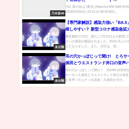
∀ﾟ)━━━━━━!!!!!
742: 君の名は (東京) (Watchoi WW 6d6f-EvR
2019/02/26(火) 23:10:21.68 ID:bEU...
乃木坂46
【専門家解説】感染力強い「BA.5
殖しやすい？ 新型コロナ感染急拡
東京都内で12日、新たに1万1511人の新型
スへの感染が確認されました。約4か月ぶり
えとなりました。また、12日は、初...
未分類
耳の穴かっぽじって聞け! とろサ
保田とウエストランド井口の音声
ィ 10月8日
耳の穴かっぽじって聞け！ 2024年10月8
サーモン久保田とウエストランド井口が本音
む音声バラエティ出演者：久保田かずの...
未分類