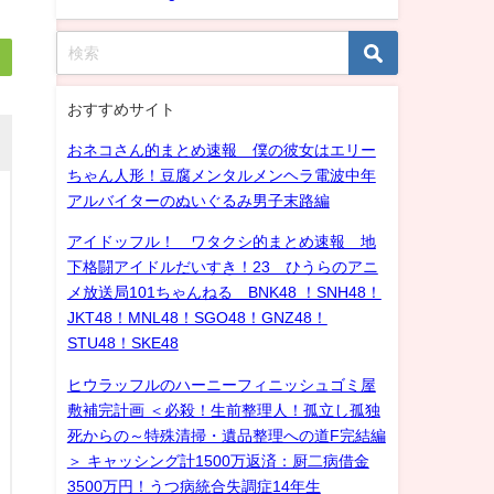
おすすめサイト
おネコさん的まとめ速報 僕の彼女はエリー
ちゃん人形！豆腐メンタルメンヘラ電波中年
アルバイターのぬいぐるみ男子末路編
アイドッフル！ ワタクシ的まとめ速報 地
下格闘アイドルだいすき！23 ひうらのアニ
メ放送局101ちゃんねる BNK48 ！SNH48！
JKT48！MNL48！SGO48！GNZ48！
STU48！SKE48
ヒウラッフルのハーニーフィニッシュゴミ屋
敷補完計画 ＜必殺！生前整理人！孤立し孤独
死からの～特殊清掃・遺品整理への道F完結編
＞ キャッシング計1500万返済：厨二病借金
3500万円！うつ病統合失調症14年生