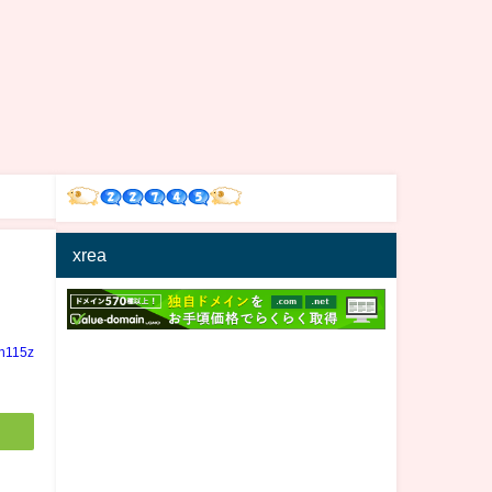
xrea
in115z