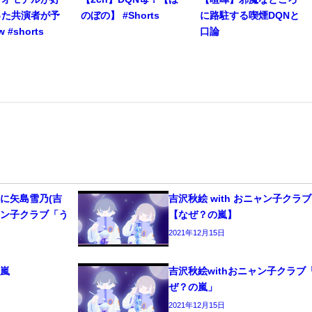
った共演者が予
のぼの】 #Shorts
に路駐する喫煙DQNと
 #shorts
口論
事
に矢島雪乃(吉
吉沢秋絵 with おニャン子クラブ
ニャン子クラブ「う
【なぜ？の嵐】
」
2021年12月15日
の嵐
吉沢秋絵withおニャン子クラブ
ぜ？の嵐」
2021年12月15日