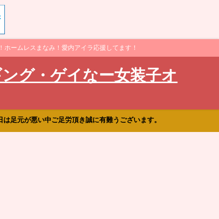
！ホームレスまなみ！愛内アイラ応援してます！
ギング・ゲイなー女装子オ
日は足元が悪い中ご足労頂き誠に有難うございます。