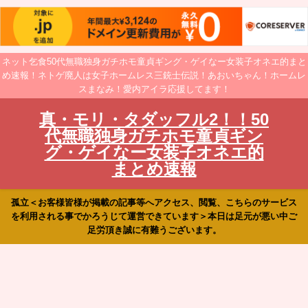
ネット乞食50代無職独身ガチホモ童貞ギング・ゲイなー女装子オネエ的まと
め速報！ネトゲ廃人は女子ホームレス三銃士伝説！あおいちゃん！ホームレ
スまなみ！愛内アイラ応援してます！
真・モリ・タダッフル2！！50
代無職独身ガチホモ童貞ギン
グ・ゲイなー女装子オネエ的
まとめ速報
孤立＜お客様皆様が掲載の記事等へアクセス、閲覧、こちらのサービス
を利用される事でかろうじて運営できています＞本日は足元が悪い中ご
足労頂き誠に有難うございます。