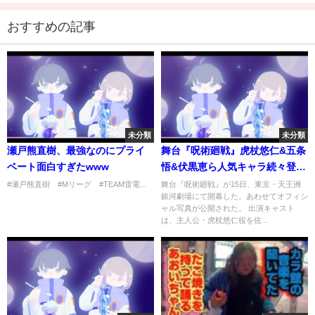
おすすめの記事
未分類
未分類
瀬戸熊直樹、最強なのにプライ
舞台『呪術廻戦』虎杖悠仁&五条
ベート面白すぎたwww
悟&伏黒恵ら人気キャラ続々登
場！ファン歓喜の名シーンも完
#瀬戸熊直樹 #Mリーグ #TEAM雷電...
舞台『呪術廻戦』が15日、東京・天王洲
銀河劇場にて開幕した。あわせてオフィシ
全再現 舞台「呪術廻戦」公開
ャル写真が公開された。 出演キャスト
ゲネプロ
は、主人公・虎杖悠仁役を佐...