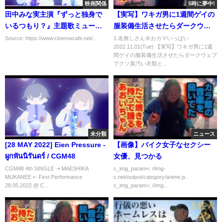
映画関係
5時に夢中!
田中みな実主演『ずっと独身で
【実写】ワキガ男に1週間ゲイの
いるつもり？』主題歌ミュージ
服装備生活させたらダークウェ
ックトレイラー公開
ブでクソ臭汚い衣類と熟成ワキ
Source: https://www.cinemacafe.net/...
1:名無しさん＠おカマいっぱい
2022.11.01(Tue) 【実写】ワキガ男に1週
ガ香水を購入したが全ての匂い
間ゲイの服装備生活させたらダークウェブ
を吸収し究極完全体スーパー臭
でクソ臭汚い衣類と...
臭魔人誕生してしまった
未分類
ニュース
[28 MAY 2022] Eien Pressure -
【画像】バイク女子なセクシー
ผูกพันนิรันดร์ / CGM48
女優、見つかる
CGM48 4th SINGLE ⇢ MAESHIKA
c_img_param=; //img-
MUKANEE ⇠ First Performance
c.net/output/category/anime.js
28.05.2022 @ C...
c_img_param=; //img...