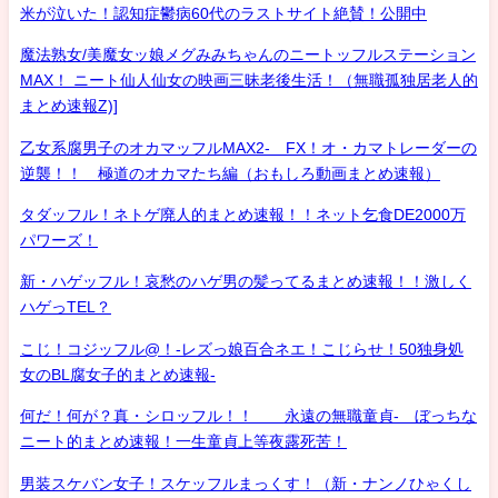
米が泣いた！認知症鬱病60代のラストサイト絶賛！公開中
魔法熟女/美魔女ッ娘メグみみちゃんのニートッフルステーション
MAX！ ニート仙人仙女の映画三昧老後生活！（無職孤独居老人的
まとめ速報Z)]
乙女系腐男子のオカマッフルMAX2- FX！オ・カマトレーダーの
逆襲！！ 極道のオカマたち編（おもしろ動画まとめ速報）
タダッフル！ネトゲ廃人的まとめ速報！！ネット乞食DE2000万
パワーズ！
新・ハゲッフル！哀愁のハゲ男の髪ってるまとめ速報！！激しく
ハゲっTEL？
こじ！コジッフル@！-レズっ娘百合ネエ！こじらせ！50独身処
女のBL腐女子的まとめ速報-
何だ！何が？真・シロッフル！！ 永遠の無職童貞- ぼっちな
ニート的まとめ速報！一生童貞上等夜露死苦！
男装スケバン女子！スケッフルまっくす！（新・ナンノひゃくし