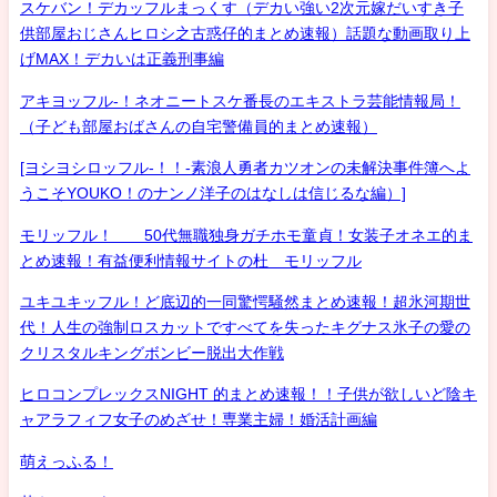
スケバン！デカッフルまっくす（デカい強い2次元嫁だいすき子
供部屋おじさんヒロシ之古惑仔的まとめ速報）話題な動画取り上
げMAX！デカいは正義刑事編
アキヨッフル-！ネオニートスケ番長のエキストラ芸能情報局！
（子ども部屋おばさんの自宅警備員的まとめ速報）
[ヨシヨシロッフル-！！-素浪人勇者カツオンの未解決事件簿へよ
うこそYOUKO！のナンノ洋子のはなしは信じるな編）]
モリッフル！ 50代無職独身ガチホモ童貞！女装子オネエ的ま
とめ速報！有益便利情報サイトの杜 モリッフル
ユキユキッフル！ど底辺的一同驚愕騒然まとめ速報！超氷河期世
代！人生の強制ロスカットですべてを失ったキグナス氷子の愛の
クリスタルキングボンビー脱出大作戦
ヒロコンプレックスNIGHT 的まとめ速報！！子供が欲しいど陰キ
ャアラフィフ女子のめざせ！専業主婦！婚活計画編
萌えっふる！