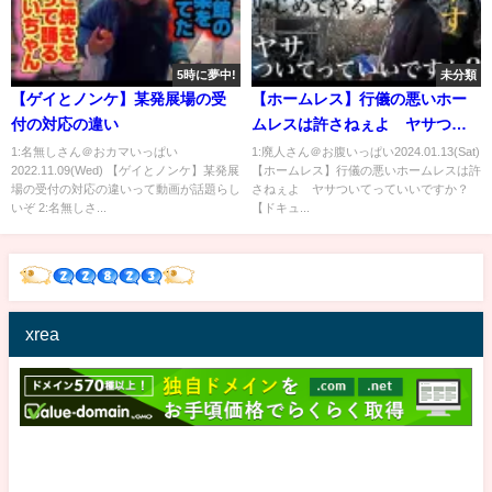
5時に夢中!
未分類
【ゲイとノンケ】某発展場の受
【ホームレス】行儀の悪いホー
付の対応の違い
ムレスは許さねぇよ ヤサつい
てっていいですか？【ドキュメ
1:名無しさん＠おカマいっぱい
1:廃人さん＠お腹いっぱい2024.01.13(Sat)
2022.11.09(Wed) 【ゲイとノンケ】某発展
【ホームレス】行儀の悪いホームレスは許
ンタリー】
場の受付の対応の違いって動画が話題らし
さねぇよ ヤサついてっていいですか？
いぞ 2:名無しさ...
【ドキュ...
xrea