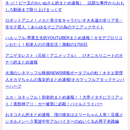
きっ!！ビー玉のおいぬさん的まとめ速報） 話題な事件からおも
しろ動画まで取り上げまっくす
ロボットアニメ！メカと美少女キャラだいすき永遠の非リア充・
非モテ星人 ！あらゆるマニアの為のマニアックサイト
ハルッフル-専業主夫的YOUTUBERまとめ速報！キモデブロリコ
ンおたく！初老人の介護生活！激動の1750日
アニゲタレスト（元祖！アニメッフル） ひきこもりニートのオ
ナベ的まとめ速報
火浦のシネマッフル映画NEWS情報ポータブルの杜！オネエ管理
人オカマちゃんの鬼女的まとめ速報!オカマッフルアタックナンバ
ーハーフ
ユカ・ヨネッフル！初老的まとめ速報！！大帝イタチにラリアッ
ト！害獣神アリ・ガー被害に必殺！パイルドライバー
おネコさん的まとめ速報 僕の彼女はエリーちゃん人形！豆腐メ
ンタルメンヘラ電波中年アルバイターのぬいぐるみ男子末路編