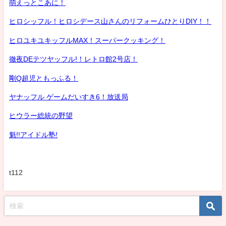
萌えっとこあに！
ヒロシッフル！ヒロシデース山さんのリフォームひとりDIY！！
ヒロユキユキッフルMAX！スーパークッキング！
徹夜DEテツヤッフル!！レトロ館2号店！
剛Q超児ともっふる！
ヤナッフル ゲームだいすき6！放送局
ヒウラー総統の野望
魁!!アイドル塾!
t112