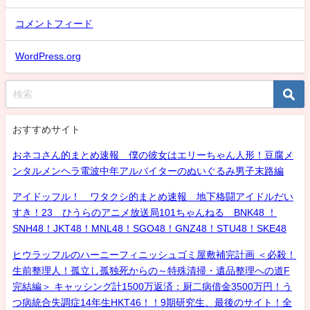
コメントフィード
WordPress.org
おすすめサイト
おネコさん的まとめ速報 僕の彼女はエリーちゃん人形！豆腐メ
ンタルメンヘラ電波中年アルバイターのぬいぐるみ男子末路編
アイドッフル！ ワタクシ的まとめ速報 地下格闘アイドルだい
すき！23 ひうらのアニメ放送局101ちゃんねる BNK48 ！
SNH48！JKT48！MNL48！SGO48！GNZ48！STU48！SKE48
ヒウラッフルのハーニーフィニッシュゴミ屋敷補完計画 ＜必殺！
生前整理人！孤立し孤独死からの～特殊清掃・遺品整理への道F
完結編＞ キャッシング計1500万返済：厨二病借金3500万円！う
つ病統合失調症14年生HKT46！！9期研究生、最後のサイト！全