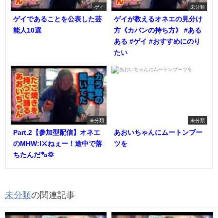
ゲイ
未分類
ゲイであることを公表した芸
ゲイが教えるオネエの見分け
能人10選
方《カバンの持ち方》 #ある
ある #ゲイ #おすすめにのり
たい
未分類
未分類
Part.2【参加型配信】オネエ
あおいちゃんにムートンブー
のMHW:I⚔️ねぇー！途中で落
ツを
ちたんだ㌔💢
未分類
の関連記事