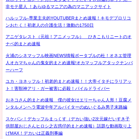
非モテ星人 ！あらゆるマニアの為のマニアックサイト
ハルッフル-専業主夫的YOUTUBERまとめ速報！キモデブロリコ
ンおたく！初老人の介護生活！激動の1750日
アニゲタレスト（元祖！アニメッフル） ひきこもりニートのオ
ナベ的まとめ速報
火浦のシネマッフル映画NEWS情報ポータブルの杜！オネエ管理
人オカマちゃんの鬼女的まとめ速報!オカマッフルアタックナンバ
ーハーフ
ユカ・ヨネッフル！初老的まとめ速報！！大帝イタチにラリアッ
ト！害獣神アリ・ガー被害に必殺！パイルドライバー
おネコさん的まとめ速報 僕の彼女はエリーちゃん人形！豆腐メ
ンタルメンヘラ電波中年アルバイターのぬいぐるみ男子末路編
スケバン！デカッフルまっくす（デカい強い2次元嫁だいすき子
供部屋おじさんヒロシ之古惑仔的まとめ速報）話題な動画取り上
げMAX！デカいは正義刑事編