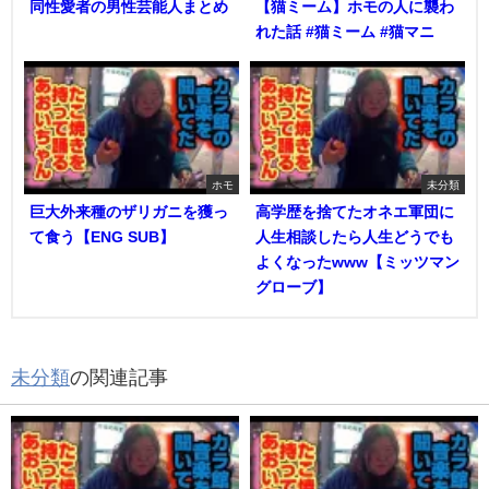
同性愛者の男性芸能人まとめ
【猫ミーム】ホモの人に襲わ
れた話 #猫ミーム #猫マニ
ホモ
未分類
巨大外来種のザリガニを獲っ
高学歴を捨てたオネエ軍団に
て食う【ENG SUB】
人生相談したら人生どうでも
よくなったwww【ミッツマン
グローブ】
未分類
の関連記事