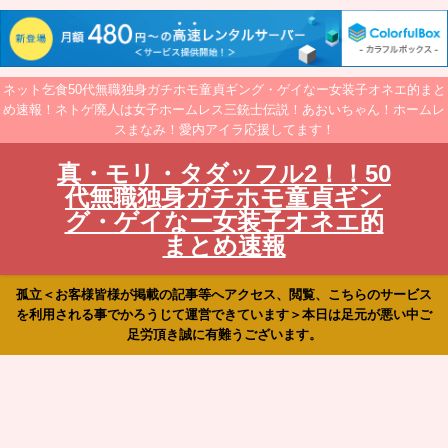
ネット乞食50代無職独身ガチホモ童貞ギング・ゲイなー女装子オネエ的まと
め速報！ネトゲ廃人は女子ホームレス三銃士伝説！あおいちゃん！ホームレ
スまなみ！愛内アイラ応援してます！
真・モリ・タダッフル2！！50
代無職独身ガチホモ童貞ギン
グ・ゲイなー女装子オネエ的
まとめ速報
孤立＜お客様皆様が掲載の記事等へアクセス、閲覧、こちらのサービス
を利用される事でかろうじて運営できています＞本日は足元が悪い中ご
足労頂き誠に有難うございます。