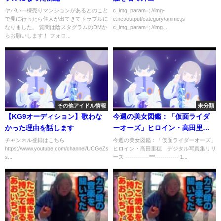
ヤバい一棟売りマンションがあるとのこと
c_img_param=; //img-
で見に行ったら住人が出てきてトラブルに
c.net/output/category/anime.js
なりました。 質問は陰スタグラムのDMか
c_img_param=; //img...
らお願いします！ フォロ...
その他アイドル情報
未分類
【KG9オーディション】歌わな
今週の美女図鑑：「仮面ライダ
かった理由を話します
ーオーズ」ヒロイン・高田里
穂 デジタル写真集リリース
チャンネル登録はこちら
今週の美女図鑑：「仮面ライダーオーズ」
https://www.youtube.com/channel/UCGeZsXDqIcjE9lXwz830_XA?
ヒロイン・高田里穂 デジタル写真集リリ
s...
ース ------------***------------ 1...