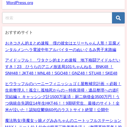
WordPress.org
おすすめサイト
おネコさん的まとめ速報 僕の彼女はエリーちゃん人形！豆腐メ
ンタルメンヘラ電波中年アルバイターのぬいぐるみ男子末路編
アイドッフル！ ワタクシ的まとめ速報 地下格闘アイドルだい
すき！23 ひうらのアニメ放送局101ちゃんねる BNK48 ！
SNH48！JKT48！MNL48！SGO48！GNZ48！STU48！SKE48
ヒウラッフルのハーニーフィニッシュゴミ屋敷補完計画 ＜必殺！
生前整理人！孤立し孤独死からの～特殊清掃・遺品整理への道F
完結編＞ キャッシング計1500万返済：厨二病借金3500万円！う
つ病統合失調症14年生HKT46！！9期研究生、最後のサイト！全
米が泣いた！認知症鬱病60代のラストサイト絶賛！公開中
魔法熟女/美魔女ッ娘メグみみちゃんのニートッフルステーション
MAX！ ニート仙人仙女の映画三昧老後生活！（無職孤独居老人的