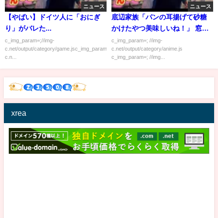
ニュース
ニュース
【やばい】ドイツ人に「おにぎ
底辺家族「パンの耳揚げて砂糖
り」がバレた...
かけたやつ美味しいね！」 窓か
ら覗くワイ「うわぁ……」
c_img_param=;//img-
c_img_param=; //img-
c.net/output/category/game.jsc_img_param=;//img-
c.net/output/category/anime.js
c.n...
c_img_param=; //img...
xrea