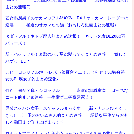
まとめ速報Z)]
乙女系腐男子のオカマッフルMAX2- FX！オ・カマトレーダーの
逆襲！！ 極道のオカマたち編（おもしろ動画まとめ速報）
タダッフル！ネトゲ廃人的まとめ速報！！ネット乞食DE2000万
パワーズ！
新・ハゲッフル！哀愁のハゲ男の髪ってるまとめ速報！！激しく
ハゲっTEL？
こじ！コジッフル@！-レズっ娘百合ネエ！こじらせ！50独身処
女のBL腐女子的まとめ速報-
何だ！何が？真・シロッフル！！ 永遠の無職童貞- ぼっちな
ニート的まとめ速報！一生童貞上等夜露死苦！
男装スケバン女子！スケッフルまっくす！（新・ナンノひゃくし
きっ!！ビー玉のおいぬさん的まとめ速報） 話題な事件からおも
しろ動画まで取り上げまっくす
ロボットアニメ！メカと美少女キャラだいすき永遠の非リア充・