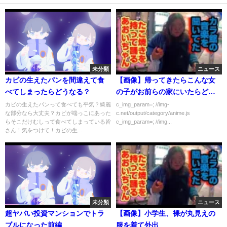
未分類
ニュース
カビの生えたパンを間違えて食
【画像】帰ってきたらこんな女
べてしまったらどうなる？
の子がお前らの家にいたらどう
する？
カビの生えたパンって食べても平気？綺麗
c_img_param=; //img-
な部分なら大丈夫？カビが端っこにあった
c.net/output/category/anime.js
らそこだけむしって食べてしまっている皆
c_img_param=; //img...
さん！気をつけて！カビの生...
未分類
ニュース
超ヤバい投資マンションでトラ
【画像】小学生、裸が丸見えの
ブルになった前編
服を着て外出