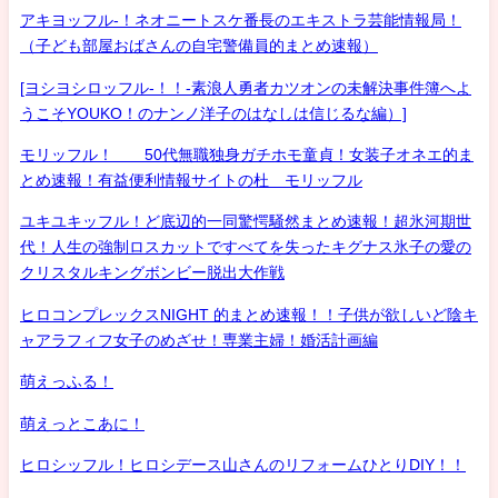
アキヨッフル-！ネオニートスケ番長のエキストラ芸能情報局！
（子ども部屋おばさんの自宅警備員的まとめ速報）
[ヨシヨシロッフル-！！-素浪人勇者カツオンの未解決事件簿へよ
うこそYOUKO！のナンノ洋子のはなしは信じるな編）]
モリッフル！ 50代無職独身ガチホモ童貞！女装子オネエ的ま
とめ速報！有益便利情報サイトの杜 モリッフル
ユキユキッフル！ど底辺的一同驚愕騒然まとめ速報！超氷河期世
代！人生の強制ロスカットですべてを失ったキグナス氷子の愛の
クリスタルキングボンビー脱出大作戦
ヒロコンプレックスNIGHT 的まとめ速報！！子供が欲しいど陰キ
ャアラフィフ女子のめざせ！専業主婦！婚活計画編
萌えっふる！
萌えっとこあに！
ヒロシッフル！ヒロシデース山さんのリフォームひとりDIY！！