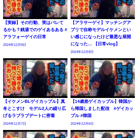
【実録】その行動、実はバレて
【アラサーゲイ】マッチングア
るかも？銭湯でのゲイあるある #
プリで自称モデルイケメンとい
アラフォーゲイの日常
い感じになったけど最悪な展開
になった… 【日常vlog】
2024年12月9日
2024年12月8日
【イケメンBLゲイカップル】真
【14歳差ゲイカップル】韓国か
冬とこすけ モデル2人の繰り広
ら帰国しました配信 #ゲイカッ
げるラブラブデートに密着
プル #韓国
2024年12月7日
2024年12月6日