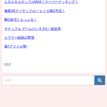
ヒロユキユキッフルMAX！スーパークッキング！
徹夜DEテツヤッフル!！レトロ館2号店！
剛Q超児ともっふる！
ヤナッフル ゲームだいすき6！放送局
ヒウラー総統の野望
魁!!アイドル塾!
t112