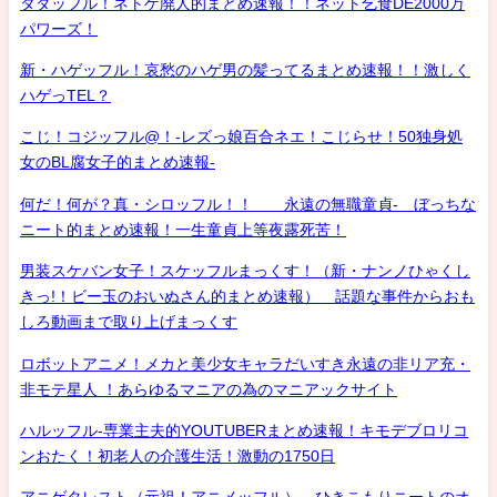
タダッフル！ネトゲ廃人的まとめ速報！！ネット乞食DE2000万
パワーズ！
新・ハゲッフル！哀愁のハゲ男の髪ってるまとめ速報！！激しく
ハゲっTEL？
こじ！コジッフル@！-レズっ娘百合ネエ！こじらせ！50独身処
女のBL腐女子的まとめ速報-
何だ！何が？真・シロッフル！！ 永遠の無職童貞- ぼっちな
ニート的まとめ速報！一生童貞上等夜露死苦！
男装スケバン女子！スケッフルまっくす！（新・ナンノひゃくし
きっ!！ビー玉のおいぬさん的まとめ速報） 話題な事件からおも
しろ動画まで取り上げまっくす
ロボットアニメ！メカと美少女キャラだいすき永遠の非リア充・
非モテ星人 ！あらゆるマニアの為のマニアックサイト
ハルッフル-専業主夫的YOUTUBERまとめ速報！キモデブロリコ
ンおたく！初老人の介護生活！激動の1750日