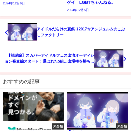
ゲイ LGBTちゃんねる。
2024年12月6日
2024年12月5日
アイドルだらけの夏祭り2017☆アンジュルム☆こぶ
しファクトリー
【前説編】スカパーアイドルフェス出演オーディシ
ョン審査編スタート！選ばれた5組…出場権を勝ち取
るのは一体！？【ドルヲタPクエスト】スカパー！
アイドル公式
おすすめの記事
未分類
未分類