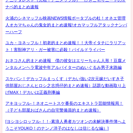
アニゲタレスト（元祖！アニメッフル） ひきこもりニートのオ
ナベ的まとめ速報
火浦のシネマッフル映画NEWS情報ポータブルの杜！オネエ管理
人オカマちゃんの鬼女的まとめ速報!オカマッフルアタックナンバ
ーハーフ
ユカ・ヨネッフル！初老的まとめ速報！！大帝イタチにラリアッ
ト！害獣神アリ・ガー被害に必殺！パイルドライバー
おネコさん的まとめ速報 僕の彼女はエリーちゃん人形！豆腐メ
ンタルメンヘラ電波中年アルバイターのぬいぐるみ男子末路編
スケバン！デカッフルまっくす（デカい強い2次元嫁だいすき子
供部屋おじさんヒロシ之古惑仔的まとめ速報）話題な動画取り上
げMAX！デカいは正義刑事編
アキヨッフル-！ネオニートスケ番長のエキストラ芸能情報局！
（子ども部屋おばさんの自宅警備員的まとめ速報）
[ヨシヨシロッフル-！！-素浪人勇者カツオンの未解決事件簿へよ
うこそYOUKO！のナンノ洋子のはなしは信じるな編）]