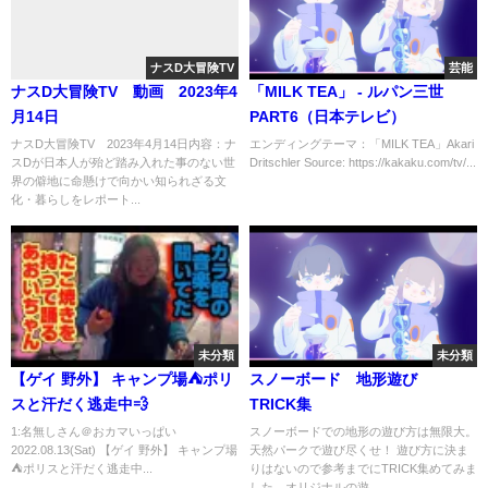
ナスD大冒険TV
芸能
ナスD大冒険TV 動画 2023年4
「MILK TEA」 - ルパン三世
月14日
PART6（日本テレビ）
ナスD大冒険TV 2023年4月14日内容：ナ
エンディングテーマ：「MILK TEA」Akari
スDが日本人が殆ど踏み入れた事のない世
Dritschler Source: https://kakaku.com/tv/...
界の僻地に命懸けで向かい知られざる文
化・暮らしをレポート...
未分類
未分類
【ゲイ 野外】 キャンプ場⛺️ポリ
スノーボード 地形遊び
スと汗だく逃走中💨
TRICK集
1:名無しさん＠おカマいっぱい
スノーボードでの地形の遊び方は無限大。
2022.08.13(Sat) 【ゲイ 野外】 キャンプ場
天然パークで遊び尽くせ！ 遊び方に決ま
⛺️ポリスと汗だく逃走中...
りはないので参考までにTRICK集めてみま
した。オリジナルの遊...