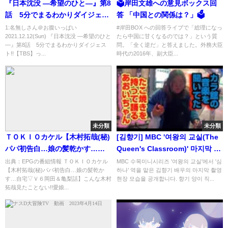
『日本沈没 ―希望のひと―』第8
🗳️岸田文雄への意見ボックス回
話 5分でまるわかりダイジェス
答 「中国との関係は？」🗳️
ト!!【TBS】
1:名無しさん＠お腹いっぱい
#岸田BOX への回答ライブで「総理になっ
2021.12.12(Sun) 『日本沈没 ―希望のひと
たら中国に甘くなるのでは？」という質
―』第8話 5分でまるわかりダイジェス
問。「全く逆だ」と答えました。外務大臣
ト!!【TBS】っ...
時代の2016年、副大臣...
未分類
未分類
ＴＯＫＩＯカケル【木村拓哉(秘)
[김향기] MBC '여왕의 교실(The
パパ初告白…娘の髪乾かす…自
Queen's Classroom)' 마지막 촬
宅▽Ｖ６岡田＆亀梨話】[字]…の
영현장! (6-3반 친구들과 함께)
出典：EPGの番組情報 ＴＯＫＩＯカケル
MBC 수목미니시리즈 '여왕의 교실'에서 '심
【木村拓哉(秘)パパ初告白…娘の髪乾か
하나' 역을 맡은 김향기 배우의 마지막 촬영
番組内容解析まとめ
す…自宅▽Ｖ６岡田＆亀梨話】こんな木村
현장 모습을 공개합니다. 향기 양이 직...
拓哉見たことない!!愛娘...