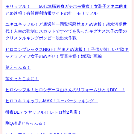
モリッフル！ 50代無職独身ガチホモ童貞！女装子オネエ的ま
とめ速報！有益便利情報サイトの杜 モリッフル
ユキユキッフル！ど底辺的一同驚愕騒然まとめ速報！超氷河期世
代！人生の強制ロスカットですべてを失ったキグナス氷子の愛の
クリスタルキングボンビー脱出大作戦
ヒロコンプレックスNIGHT 的まとめ速報！！子供が欲しいど陰キ
ャアラフィフ女子のめざせ！専業主婦！婚活計画編
萌えっふる！
萌えっとこあに！
ヒロシッフル！ヒロシデース山さんのリフォームひとりDIY！！
ヒロユキユキッフルMAX！スーパークッキング！
徹夜DEテツヤッフル!！レトロ館2号店！
剛Q超児ともっふる！