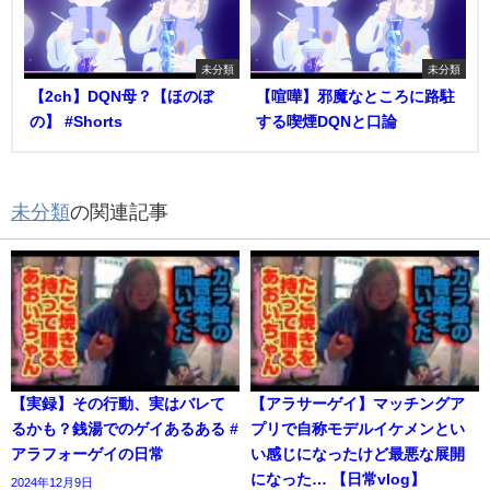
未分類
未分類
【2ch】DQN母？【ほのぼ
【喧嘩】邪魔なところに路駐
の】 #Shorts
する喫煙DQNと口論
未分類
の関連記事
【実録】その行動、実はバレて
【アラサーゲイ】マッチングア
るかも？銭湯でのゲイあるある #
プリで自称モデルイケメンとい
アラフォーゲイの日常
い感じになったけど最悪な展開
になった… 【日常vlog】
2024年12月9日