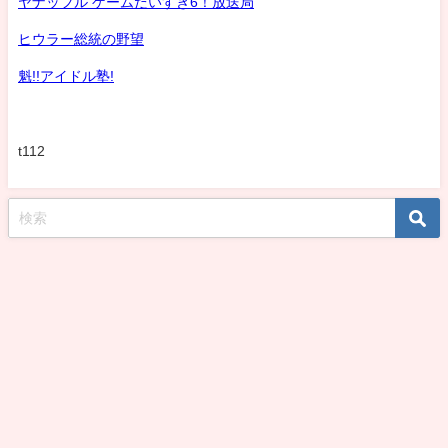
ヤナッフル ゲームだいすき6！放送局
ヒウラー総統の野望
魁!!アイドル塾!
t112