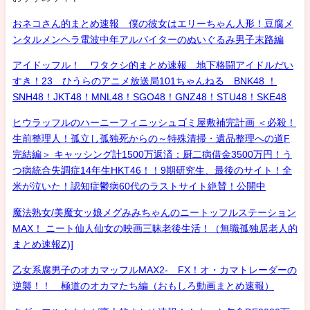
おネコさん的まとめ速報 僕の彼女はエリーちゃん人形！豆腐メ
ンタルメンヘラ電波中年アルバイターのぬいぐるみ男子末路編
アイドッフル！ ワタクシ的まとめ速報 地下格闘アイドルだい
すき！23 ひうらのアニメ放送局101ちゃんねる BNK48 ！
SNH48！JKT48！MNL48！SGO48！GNZ48！STU48！SKE48
ヒウラッフルのハーニーフィニッシュゴミ屋敷補完計画 ＜必殺！
生前整理人！孤立し孤独死からの～特殊清掃・遺品整理への道F
完結編＞ キャッシング計1500万返済：厨二病借金3500万円！う
つ病統合失調症14年生HKT46！！9期研究生、最後のサイト！全
米が泣いた！認知症鬱病60代のラストサイト絶賛！公開中
魔法熟女/美魔女ッ娘メグみみちゃんのニートッフルステーション
MAX！ ニート仙人仙女の映画三昧老後生活！（無職孤独居老人的
まとめ速報Z)]
乙女系腐男子のオカマッフルMAX2- FX！オ・カマトレーダーの
逆襲！！ 極道のオカマたち編（おもしろ動画まとめ速報）