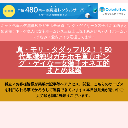
ネット乞食50代無職独身ガチホモ童貞ギング・ゲイなー女装子オネエ的まと
め速報！ネトゲ廃人は女子ホームレス三銃士伝説！あおいちゃん！ホームレ
スまなみ！愛内アイラ応援してます！
真・モリ・タダッフル2！！50
代無職独身ガチホモ童貞ギン
グ・ゲイなー女装子オネエ的
まとめ速報
孤立＜お客様皆様が掲載の記事等へアクセス、閲覧、こちらのサービス
を利用される事でかろうじて運営できています＞本日は足元が悪い中ご
足労頂き誠に有難うございます。