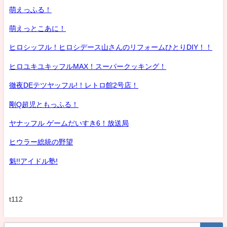
萌えっふる！
萌えっとこあに！
ヒロシッフル！ヒロシデース山さんのリフォームひとりDIY！！
ヒロユキユキッフルMAX！スーパークッキング！
徹夜DEテツヤッフル!！レトロ館2号店！
剛Q超児ともっふる！
ヤナッフル ゲームだいすき6！放送局
ヒウラー総統の野望
魁!!アイドル塾!
t112