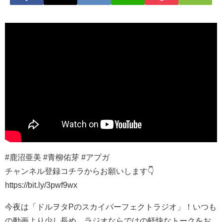
#鹿沼亜美 #青柳佑芽 #アプガ
チャンネル登録コチラからお願いします👇
https://bit.ly/3pwf9wx
今夜は「ドルヲタPのスカイパーフェクトラジオ」！いつも
の動画より少し長め、ラジオならではの軽快なトークをお