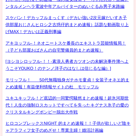
ンタルメンヘラ電波中年アルバイターのぬいぐるみ男子末路編
スケバン！デカッフルまっくす（デカい強い2次元嫁だいすき子
供部屋おじさんヒロシ之古惑仔的まとめ速報）話題な動画取り上
げMAX！デカいは正義刑事編
アキヨッフル-！ネオニートスケ番長のエキストラ芸能情報局！
（子ども部屋おばさんの自宅警備員的まとめ速報）
[ヨシヨシロッフル-！！-素浪人勇者カツオンの未解決事件簿へよ
うこそYOUKO！のナンノ洋子のはなしは信じるな編）]
モリッフル！ 50代無職独身ガチホモ童貞！女装子オネエ的ま
とめ速報！有益便利情報サイトの杜 モリッフル
ユキユキッフル！ど底辺的一同驚愕騒然まとめ速報！超氷河期世
代！人生の強制ロスカットですべてを失ったキグナス氷子の愛の
クリスタルキングボンビー脱出大作戦
ヒロコンプレックスNIGHT 的まとめ速報！！子供が欲しいど陰キ
ャアラフィフ女子のめざせ！専業主婦！婚活計画編