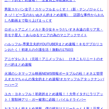
ニート的まとめ速報！一生童貞上等夜露死苦！
男装スケバン女子！スケッフルまっくす！（新・ナンノひゃくし
きっ!！ビー玉のおいぬさん的まとめ速報） 話題な事件からおも
しろ動画まで取り上げまっくす
ロボットアニメ！メカと美少女キャラだいすき永遠の非リア充・
非モテ星人 ！あらゆるマニアの為のマニアックサイト
ハルッフル-専業主夫的YOUTUBERまとめ速報！キモデブロリコ
ンおたく！初老人の介護生活！激動の1750日
アニゲタレスト（元祖！アニメッフル） ひきこもりニートのオ
ナベ的まとめ速報
火浦のシネマッフル映画NEWS情報ポータブルの杜！オネエ管理
人オカマちゃんの鬼女的まとめ速報!オカマッフルアタックナンバ
ーハーフ
ユカ・ヨネッフル！初老的まとめ速報！！大帝イタチにラリアッ
ト！害獣神アリ・ガー被害に必殺！パイルドライバー
おネコさん的まとめ速報 僕の彼女はエリーちゃん人形！豆腐メ