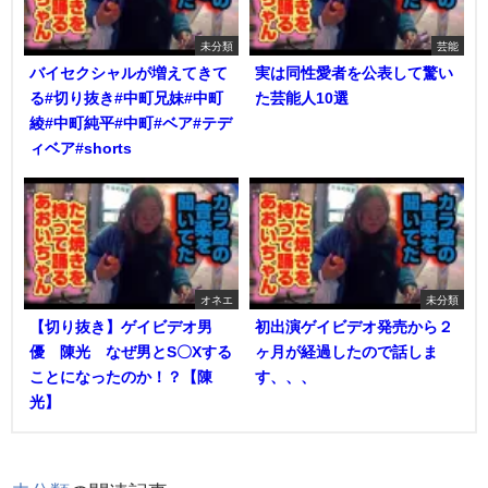
未分類
芸能
バイセクシャルが増えてきて
実は同性愛者を公表して驚い
る#切り抜き#中町兄妹#中町
た芸能人10選
綾#中町純平#中町#ベア#テデ
ィベア#shorts
オネエ
未分類
【切り抜き】ゲイビデオ男
初出演ゲイビデオ発売から２
優 陳光 なぜ男とS〇Xする
ヶ月が経過したので話しま
ことになったのか！？【陳
す、、、
光】