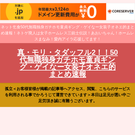
ネット乞食50代無職独身ガチホモ童貞ギング・ゲイなー女装子オネエ的まと
め速報！ネトゲ廃人は女子ホームレス三銃士伝説！あおいちゃん！ホームレ
スまなみ！愛内アイラ応援してます！
真・モリ・タダッフル2！！50
代無職独身ガチホモ童貞ギン
グ・ゲイなー女装子オネエ的
まとめ速報
孤立＜お客様皆様が掲載の記事等へアクセス、閲覧、こちらのサービス
を利用される事でかろうじて運営できています＞本日は足元が悪い中ご
足労頂き誠に有難うございます。