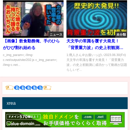
ニュース
未分類
【画像】飲食勤務俺、手のひら
天文学の常識を覆す大発見！
がひび割れ始める
「背景重力波」の史上初観測に
成功か
c_img_param=; //img-
1:廃人さん＠お腹いっぱい2023.06.30(Fri)
c.net/output/site/202.js c_img_param=;
天文学の常識を覆す大発見！「背景重力
//img-c.net...
波」の史上初観測に成功かって動画が話題
らしいぞ...
xrea