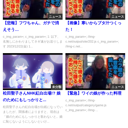
ニュース
ニュース
【悲報】フワちゃん、ガチで消
【画像】寒いからブタ汁つくっ
えそう…
た！
c_img_param=; c_img_param=; 1: 以下、
c_img_param=; //img-
名無しにかわりましてネギ速がお送りしま
c.net/output/site/202.js c_img_param=;
す 2023/12/22(金) 1...
//img-c.net...
未分類
ニュース
松田聖子さんNHK紅白出場!? 娘
【緊急】ワイの娘が作った料理
のためにもしっかりと...
c_img_param=; //img-
c.net/output/category/game.js
松田聖子さんの紅白出場が白紙になってい
c_img_param=; //img-...
ましたが、関係者によりますと、現在は
「娘のためにもしっかりと歌わないと。娘
に恥じないようにしないといけ...