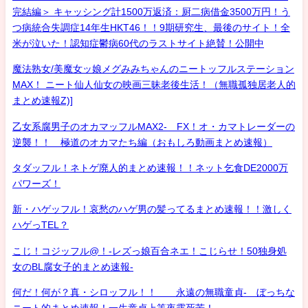
完結編＞ キャッシング計1500万返済：厨二病借金3500万円！う
つ病統合失調症14年生HKT46！！9期研究生、最後のサイト！全
米が泣いた！認知症鬱病60代のラストサイト絶賛！公開中
魔法熟女/美魔女ッ娘メグみみちゃんのニートッフルステーション
MAX！ ニート仙人仙女の映画三昧老後生活！（無職孤独居老人的
まとめ速報Z)]
乙女系腐男子のオカマッフルMAX2- FX！オ・カマトレーダーの
逆襲！！ 極道のオカマたち編（おもしろ動画まとめ速報）
タダッフル！ネトゲ廃人的まとめ速報！！ネット乞食DE2000万
パワーズ！
新・ハゲッフル！哀愁のハゲ男の髪ってるまとめ速報！！激しく
ハゲっTEL？
こじ！コジッフル@！-レズっ娘百合ネエ！こじらせ！50独身処
女のBL腐女子的まとめ速報-
何だ！何が？真・シロッフル！！ 永遠の無職童貞- ぼっちな