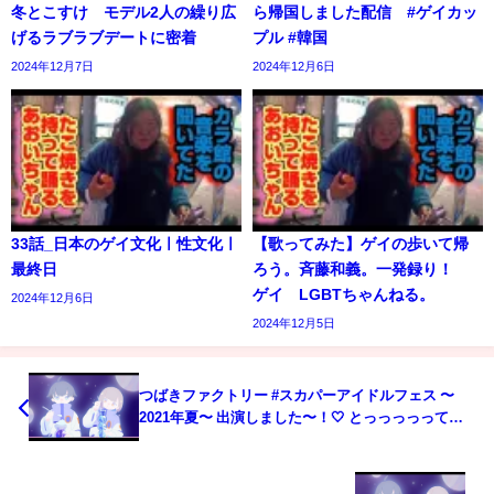
冬とこすけ モデル2人の繰り広
ら帰国しました配信 #ゲイカッ
げるラブラブデートに密着
プル #韓国
2024年12月7日
2024年12月6日
33話_日本のゲイ文化ㅣ性文化ㅣ
【歌ってみた】ゲイの歩いて帰
最終日
ろう。斉藤和義。一発録り！
ゲイ LGBTちゃんねる。
2024年12月6日
2024年12月5日
つばきファクトリー #スカパーアイドルフェス 〜
2021年夏〜 出演しました〜！🤍 とっっっっっても
楽しかったです！ また出演できるように頑張ります
❤️‍🔥 #つばきファクトリー の応援