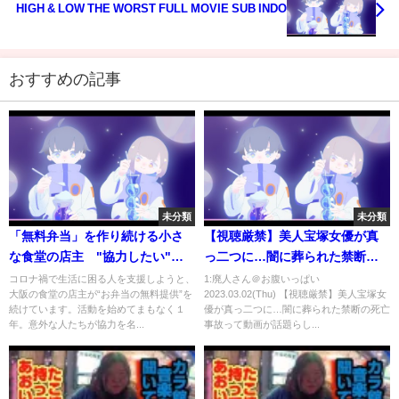
HIGH & LOW THE WORST FULL MOVIE SUB INDO
おすすめの記事
未分類
未分類
「無料弁当」を作り続ける小さ
【視聴厳禁】美人宝塚女優が真
な食堂の店主 "協力したい"と
っ二つに…闇に葬られた禁断の
名乗りを上げた高級ホテル
死亡事故
コロナ禍で生活に困る人を支援しようと、
1:廃人さん＠お腹いっぱい
大阪の食堂の店主が“お弁当の無料提供”を
2023.03.02(Thu) 【視聴厳禁】美人宝塚女
（2021年2月4日）
続けています。活動を始めてまもなく１
優が真っ二つに…闇に葬られた禁断の死亡
年。意外な人たちが協力を名...
事故って動画が話題らし...