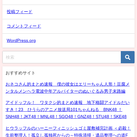
投稿フィード
コメントフィード
WordPress.org
おすすめサイト
おネコさん的まとめ速報 僕の彼女はエリーちゃん人形！豆腐メ
ンタルメンヘラ電波中年アルバイターのぬいぐるみ男子末路編
アイドッフル！ ワタクシ的まとめ速報 地下格闘アイドルだい
すき！23 ひうらのアニメ放送局101ちゃんねる BNK48 ！
SNH48！JKT48！MNL48！SGO48！GNZ48！STU48！SKE48
ヒウラッフルのハーニーフィニッシュゴミ屋敷補完計画 ＜必殺！
生前整理人！孤立し孤独死からの～特殊清掃・遺品整理への道F