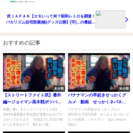
所ＪＡＰＡＮ【エモいって何？昭和レトロを調査！
バカリズム自宅部屋(秘)グッズ公開】[字]…の番組内
容解析まとめ
おすすめの記事
未分類
未分類
【ストリートファイト武】番外
バナナマンの早起きせっかくグ
編〜ジョイマン高木戦ボツバト
ルメ 動画 せっかくネバネバ
ル〜
グルメ 11月3日
有難い事に【ストリートファイト武】
バナナマンの早起きせっかくグルメ
2024年最新版が再生数が皆様のおかげで
2024年11月3日内容：せっかくネバネバグ
上がっております。 完成までに月日が掛
ルメ出演者：バナナマン ほか Source:
かった作品なので、報われて嬉...
http://...