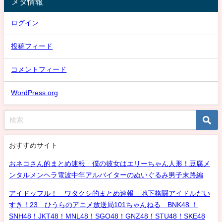
メタ情報
ログイン
投稿フィード
コメントフィード
WordPress.org
おすすめサイト
おネコさん的まとめ速報 僕の彼女はエリーちゃん人形！豆腐メ
ンタルメンヘラ電波中年アルバイターのぬいぐるみ男子末路編
アイドッフル！ ワタクシ的まとめ速報 地下格闘アイドルだい
すき！23 ひうらのアニメ放送局101ちゃんねる BNK48 ！
SNH48！JKT48！MNL48！SGO48！GNZ48！STU48！SKE48