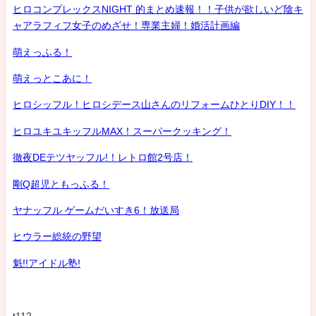
ヒロコンプレックスNIGHT 的まとめ速報！！子供が欲しいど陰キ
ャアラフィフ女子のめざせ！専業主婦！婚活計画編
萌えっふる！
萌えっとこあに！
ヒロシッフル！ヒロシデース山さんのリフォームひとりDIY！！
ヒロユキユキッフルMAX！スーパークッキング！
徹夜DEテツヤッフル!！レトロ館2号店！
剛Q超児ともっふる！
ヤナッフル ゲームだいすき6！放送局
ヒウラー総統の野望
魁!!アイドル塾!
t112