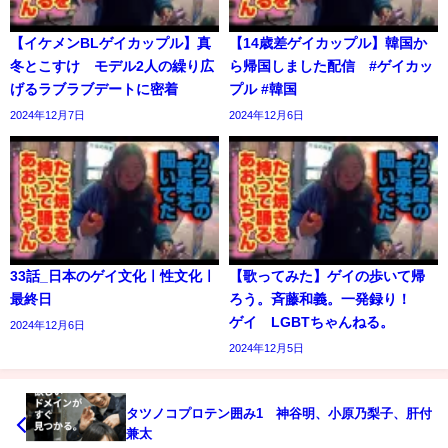
【イケメンBLゲイカップル】真
【14歳差ゲイカップル】韓国か
冬とこすけ モデル2人の繰り広
ら帰国しました配信 #ゲイカッ
げるラブラブデートに密着
プル #韓国
2024年12月7日
2024年12月6日
33話_日本のゲイ文化ㅣ性文化ㅣ
【歌ってみた】ゲイの歩いて帰
最終日
ろう。斉藤和義。一発録り！
ゲイ LGBTちゃんねる。
2024年12月6日
2024年12月5日
タツノコプロテン囲み1 神谷明、小原乃梨子、肝付
兼太