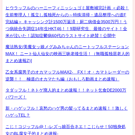
ヒウラッフルのハーニーフィニッシュゴミ屋敷補完計画 ＜必殺！
生前整理人！孤立し孤独死からの～特殊清掃・遺品整理への道F
完結編＞ キャッシング計1500万返済：厨二病借金3500万円！う
つ病統合失調症14年生HKT46！！9期研究生、最後のサイト！全
米が泣いた！認知症鬱病60代のラストサイト絶賛！公開中
魔法熟女/美魔女ッ娘メグみみちゃんのニートッフルステーション
MAX！ ニート仙人仙女の映画三昧老後生活！（無職孤独居老人的
まとめ速報Z)]
乙女系腐男子のオカマッフルMAX2- FX！オ・カマトレーダーの
逆襲！！ 極道のオカマたち編（おもしろ動画まとめ速報）
タダッフル！ネトゲ廃人的まとめ速報！！ネット乞食DE2000万
パワーズ！
新・ハゲッフル！哀愁のハゲ男の髪ってるまとめ速報！！激しく
ハゲっTEL？
こじ！コジッフル@！-レズっ娘百合ネエ！こじらせ！50独身処
女のBL腐女子的まとめ速報-