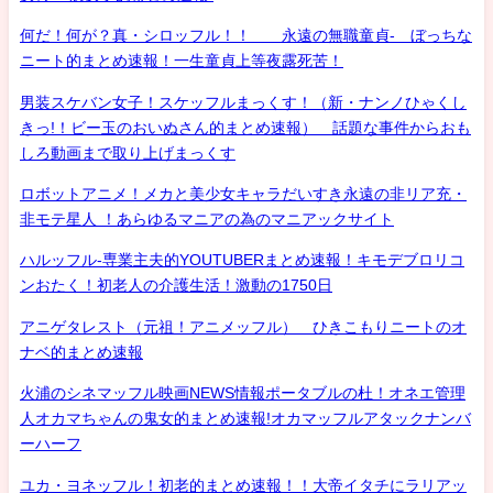
何だ！何が？真・シロッフル！！ 永遠の無職童貞- ぼっちな
ニート的まとめ速報！一生童貞上等夜露死苦！
男装スケバン女子！スケッフルまっくす！（新・ナンノひゃくし
きっ!！ビー玉のおいぬさん的まとめ速報） 話題な事件からおも
しろ動画まで取り上げまっくす
ロボットアニメ！メカと美少女キャラだいすき永遠の非リア充・
非モテ星人 ！あらゆるマニアの為のマニアックサイト
ハルッフル-専業主夫的YOUTUBERまとめ速報！キモデブロリコ
ンおたく！初老人の介護生活！激動の1750日
アニゲタレスト（元祖！アニメッフル） ひきこもりニートのオ
ナベ的まとめ速報
火浦のシネマッフル映画NEWS情報ポータブルの杜！オネエ管理
人オカマちゃんの鬼女的まとめ速報!オカマッフルアタックナンバ
ーハーフ
ユカ・ヨネッフル！初老的まとめ速報！！大帝イタチにラリアッ