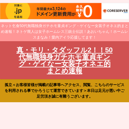
ネット乞食50代無職独身ガチホモ童貞ギング・ゲイなー女装子オネエ的まと
め速報！ネトゲ廃人は女子ホームレス三銃士伝説！あおいちゃん！ホームレ
スまなみ！愛内アイラ応援してます！
真・モリ・タダッフル2！！50
代無職独身ガチホモ童貞ギン
グ・ゲイなー女装子オネエ的
まとめ速報
孤立＜お客様皆様が掲載の記事等へアクセス、閲覧、こちらのサービス
を利用される事でかろうじて運営できています＞本日は足元が悪い中ご
足労頂き誠に有難うございます。