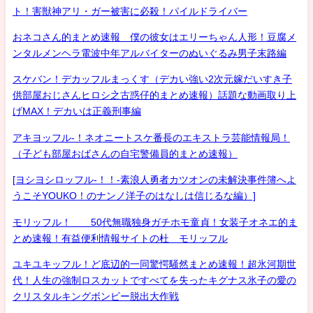
ト！害獣神アリ・ガー被害に必殺！パイルドライバー
おネコさん的まとめ速報 僕の彼女はエリーちゃん人形！豆腐メ
ンタルメンヘラ電波中年アルバイターのぬいぐるみ男子末路編
スケバン！デカッフルまっくす（デカい強い2次元嫁だいすき子
供部屋おじさんヒロシ之古惑仔的まとめ速報）話題な動画取り上
げMAX！デカいは正義刑事編
アキヨッフル-！ネオニートスケ番長のエキストラ芸能情報局！
（子ども部屋おばさんの自宅警備員的まとめ速報）
[ヨシヨシロッフル-！！-素浪人勇者カツオンの未解決事件簿へよ
うこそYOUKO！のナンノ洋子のはなしは信じるな編）]
モリッフル！ 50代無職独身ガチホモ童貞！女装子オネエ的ま
とめ速報！有益便利情報サイトの杜 モリッフル
ユキユキッフル！ど底辺的一同驚愕騒然まとめ速報！超氷河期世
代！人生の強制ロスカットですべてを失ったキグナス氷子の愛の
クリスタルキングボンビー脱出大作戦