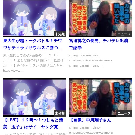
未分類
ニュース
東大生が超トークバトル！チワ
宮迫博之の長男、チバテレ出演
ワがティラノサウルスに勝つ方
で謝罪
法は？
東大生同士で論破&論破のトークバト
c_img_param=; //img-
ル！！！ 運と頭脳の熱き闘い！！見届け
c.net/output/category/anime.js
よ！！！ #ペチャリブレ の購入はこちら↓
c_img_param=; //img...
https://www....
未分類
ニュース
【LIVE】１２時〜！つじもと清
【画像】中川翔子さん
美「玉子」はサイ・ヤング賞
c_img_param=; //img-
c.net/output/category/anime.js
級。自民党圧勝予想の死角は
Twitterアカウントです。宜しければご登録