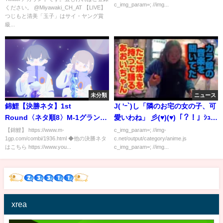
c_img_param=; //img...
ください。 @Miyawaki_CH_AT 【LIVE】
「ガーシー砲」保健所方面から
つじもと清美「玉子」はサイ・ヤング賞
「敵」認定専門家｜最新情報を
級...
徹底解説「みやチャン・ニュー
ス・ライブ」（令和４年７月７
日）
未分類
ニュース
錦鯉【決勝ネタ】1st
J( 'ｰ`)し「隣のお宅の女の子、可
Round〈ネタ順8〉M-1グランプ
愛いわね」 彡(♥)(♥)「？！」ｼｭﾊﾞ
リ2021
ﾊﾞﾊﾞ
【錦鯉】 https://www.m-
c_img_param=; //img-
1gp.com/combi/1936.html ◆他の決勝ネタ
c.net/output/category/anime.js
はこちら https://www.you...
c_img_param=; //img...
xrea