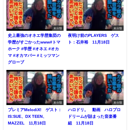
未分類
未分類
史上最強のオネエ学歴集団の
夜明け前のPLAYERS ゲス
学歴がすごかったwww#トマ
ト：石井裕 11月18日
ホーク #学歴 #オネエ #オカ
マ #オカマバー #ミッツマン
グローブ
未分類
未分類
プレミアMelodiX! ゲスト：
ハロドリ。 動画 ハロプロ
IS:SUE、DX TEEN、
ドリームが詰まった音楽番
MAZZEL 11月18日
組 11月18日