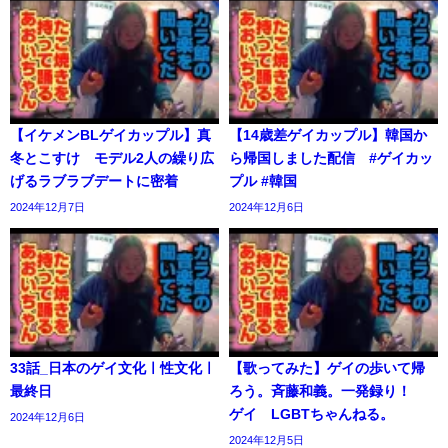
【イケメンBLゲイカップル】真
【14歳差ゲイカップル】韓国か
冬とこすけ モデル2人の繰り広
ら帰国しました配信 #ゲイカッ
げるラブラブデートに密着
プル #韓国
2024年12月7日
2024年12月6日
33話_日本のゲイ文化ㅣ性文化ㅣ
【歌ってみた】ゲイの歩いて帰
最終日
ろう。斉藤和義。一発録り！
ゲイ LGBTちゃんねる。
2024年12月6日
2024年12月5日