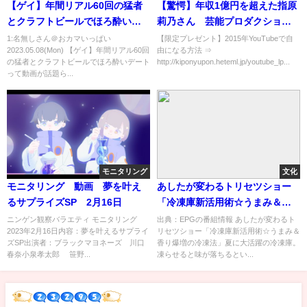
【ゲイ】年間リアル60回の猛者
【驚愕】年収1億円を超えた指原
とクラフトビールでほろ酔いデ
莉乃さん 芸能プロダクション
ート
を設立し取締役に就任
1:名無しさん＠おカマいっぱい
【限定プレゼント】2015年YouTubeで自
2023.05.08(Mon) 【ゲイ】年間リアル60回
由になる方法 ⇒
の猛者とクラフトビールでほろ酔いデート
http://kiponyupon.heteml.jp/youtube_lp...
って動画が話題ら...
モニタリング
文化
モニタリング 動画 夢を叶え
あしたが変わるトリセツショー
るサプライズSP 2月16日
「冷凍庫新活用術☆うまみ＆香
り爆増の冷凍法」[解][字]…の番
ニンゲン観察バラエティ モニタリング
出典：EPGの番組情報 あしたが変わるト
2023年2月16日内容：夢を叶えるサプライ
リセツショー「冷凍庫新活用術☆うまみ＆
組内容解析まとめ
ズSP出演者：ブラックマヨネーズ 川口
香り爆増の冷凍法」夏に大活躍の冷凍庫。
春奈小泉孝太郎 笹野...
凍らせると味が落ちるとい...