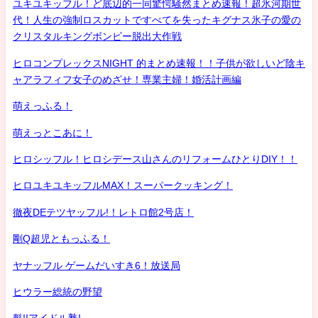
ユキユキッフル！ど底辺的一同驚愕騒然まとめ速報！超氷河期世
代！人生の強制ロスカットですべてを失ったキグナス氷子の愛の
クリスタルキングボンビー脱出大作戦
ヒロコンプレックスNIGHT 的まとめ速報！！子供が欲しいど陰キ
ャアラフィフ女子のめざせ！専業主婦！婚活計画編
萌えっふる！
萌えっとこあに！
ヒロシッフル！ヒロシデース山さんのリフォームひとりDIY！！
ヒロユキユキッフルMAX！スーパークッキング！
徹夜DEテツヤッフル!！レトロ館2号店！
剛Q超児ともっふる！
ヤナッフル ゲームだいすき6！放送局
ヒウラー総統の野望