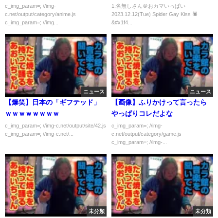
c_img_param=; //img-
1:名無しさん＠おカマいっぱい
c.net/output/category/anime.js
2023.12.12(Tue) Spider Gay Kiss 🕷️
c_img_param=; //img...
&#x1f4...
ニュース
ニュース
【爆笑】日本の「ギフテッド」
【画像】ふりかけって言ったら
ｗｗｗｗｗｗｗｗ
やっぱりコレだよな
c_img_param=; //img-c.net/output/site/42.js
c_img_param=; //img-
c_img_param=; //img-c.net/...
c.net/output/category/game.js
c_img_param=; //img-...
未分類
未分類