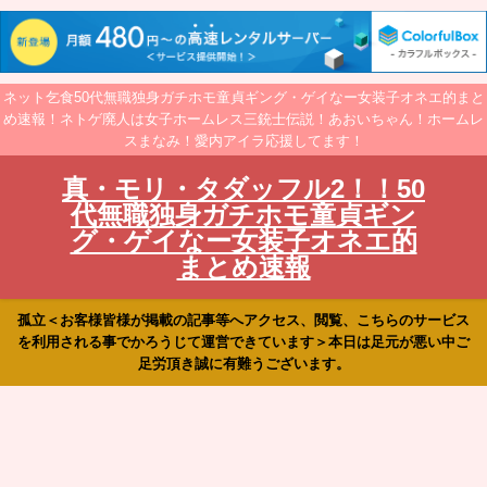
ネット乞食50代無職独身ガチホモ童貞ギング・ゲイなー女装子オネエ的まと
め速報！ネトゲ廃人は女子ホームレス三銃士伝説！あおいちゃん！ホームレ
スまなみ！愛内アイラ応援してます！
真・モリ・タダッフル2！！50
代無職独身ガチホモ童貞ギン
グ・ゲイなー女装子オネエ的
まとめ速報
孤立＜お客様皆様が掲載の記事等へアクセス、閲覧、こちらのサービス
を利用される事でかろうじて運営できています＞本日は足元が悪い中ご
足労頂き誠に有難うございます。