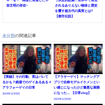
宙文明の存在~
されるありえない物体と歴史
を覆す超古代の真実とは?
【都市伝説】
未分類
の関連記事
【実録】その行動、実はバレて
【アラサーゲイ】マッチングア
るかも？銭湯でのゲイあるある #
プリで自称モデルイケメンとい
アラフォーゲイの日常
い感じになったけど最悪な展開
になった… 【日常vlog】
2024年12月9日
2024年12月8日