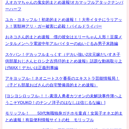
人オカマちゃんの鬼女的まとめ速報!オカマッフルアタックナンバ
ーハーフ
ユカ・ヨネッフル！初老的まとめ速報！！大帝イタチにラリアッ
ト！害獣神アリ・ガー被害に必殺！パイルドライバー
おネコさん的まとめ速報 僕の彼女はエリーちゃん人形！豆腐メ
ンタルメンヘラ電波中年アルバイターのぬいぐるみ男子末路編
スケバン！デカッフルまっくす（デカい強い2次元嫁だいすき子
供部屋おじさんヒロシ之古惑仔的まとめ速報）話題な動画取り上
げMAX！デカいは正義刑事編
アキヨッフル-！ネオニートスケ番長のエキストラ芸能情報局！
（子ども部屋おばさんの自宅警備員的まとめ速報）
[ヨシヨシロッフル-！！-素浪人勇者カツオンの未解決事件簿へよ
うこそYOUKO！のナンノ洋子のはなしは信じるな編）]
モリッフル！ 50代無職独身ガチホモ童貞！女装子オネエ的ま
とめ速報！有益便利情報サイトの杜 モリッフル