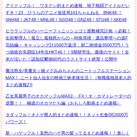
アイドッフル！ ワタクシ的まとめ速報 地下格闘アイドルだい
すき！23 ひうらのアニメ放送局101ちゃんねる BNK48 ！
SNH48！JKT48！MNL48！SGO48！GNZ48！STU48！SKE48
ヒウラッフルのハーニーフィニッシュゴミ屋敷補完計画 ＜必殺！
生前整理人！孤立し孤独死からの～特殊清掃・遺品整理への道F
完結編＞ キャッシング計1500万返済：厨二病借金3500万円！う
つ病統合失調症14年生HKT46！！9期研究生、最後のサイト！全
米が泣いた！認知症鬱病60代のラストサイト絶賛！公開中
魔法熟女/美魔女ッ娘メグみみちゃんのニートッフルステーション
MAX！ ニート仙人仙女の映画三昧老後生活！（無職孤独居老人的
まとめ速報Z)]
乙女系腐男子のオカマッフルMAX2- FX！オ・カマトレーダーの
逆襲！！ 極道のオカマたち編（おもしろ動画まとめ速報）
タダッフル！ネトゲ廃人的まとめ速報！！ネット乞食DE2000万
パワーズ！
新・ハゲッフル！哀愁のハゲ男の髪ってるまとめ速報！！激しく