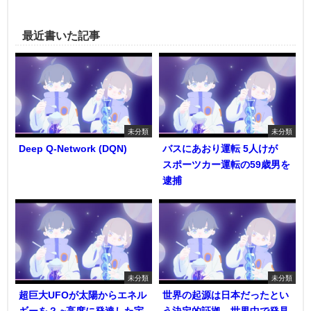
最近書いた記事
未分類
未分類
Deep Q-Network (DQN)
バスにあおり運転 5人けが
スポーツカー運転の59歳男を
逮捕
未分類
未分類
超巨大UFOが太陽からエネル
世界の起源は日本だったとい
ギーを？ ~高度に発達した宇
う決定的証拠…世界中で発見