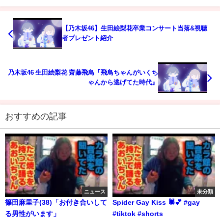
【乃木坂46】生田絵梨花卒業コンサート当落&視聴
者プレゼント紹介
乃木坂46 生田絵梨花 齋藤飛鳥『飛鳥ちゃんがいくち
ゃんから逃げてた時代』
おすすめの記事
ニュース
未分類
篠田麻里子(38)「お付き合いして
Spider Gay Kiss 🕷️💕 #gay
る男性がいます」
#tiktok #shorts