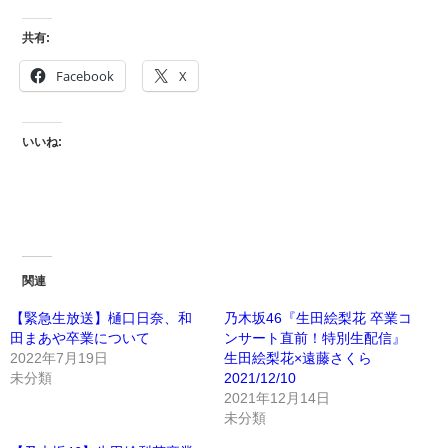
共有:
Facebook
X
いいね:
関連
【緊急生放送】樋口日奈、和
乃木坂46『生田絵梨花 卒業コ
田まあや卒業について
ンサート直前！特別生配信』
2022年7月19日
生田絵梨花×遠藤さくら
未分類
2021/12/10
2021年12月14日
未分類