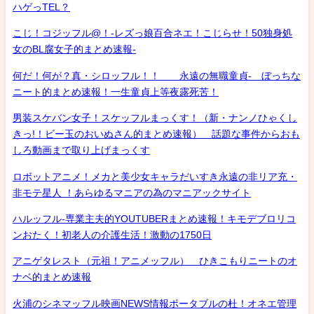
ハゲっTEL？
こじ！コジッフル@！-レズっ娘百合ネエ！こじらせ！50独身処
女のBL腐女子的まとめ速報-
何だ！何が？真・シロッフル！！ 永遠の無職童貞- ぼっちな
ニート的まとめ速報！一生童貞上等夜露死苦！
男装スケバン女子！スケッフルまっくす！（新・ナンノひゃくし
きっ!！ビー玉のおいぬさん的まとめ速報） 話題な事件からおも
しろ動画まで取り上げまっくす
ロボットアニメ！メカと美少女キャラだいすき永遠の非リア充・
非モテ星人 ！あらゆるマニアの為のマニアックサイト
ハルッフル-専業主夫的YOUTUBERまとめ速報！キモデブロリコ
ンおたく！初老人の介護生活！激動の1750日
アニゲタレスト（元祖！アニメッフル） ひきこもりニートのオ
ナベ的まとめ速報
火浦のシネマッフル映画NEWS情報ポータブルの杜！オネエ管理