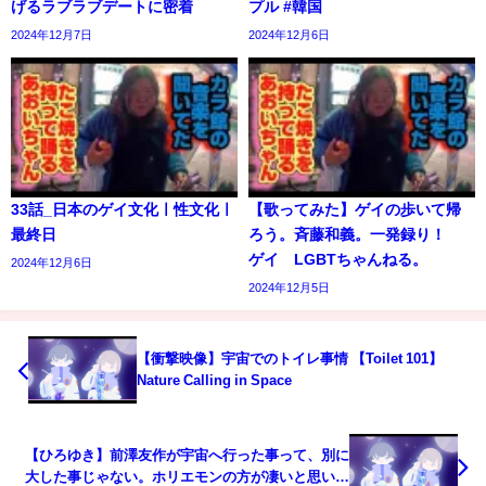
げるラブラブデートに密着
プル #韓国
2024年12月7日
2024年12月6日
33話_日本のゲイ文化ㅣ性文化ㅣ
【歌ってみた】ゲイの歩いて帰
最終日
ろう。斉藤和義。一発録り！
ゲイ LGBTちゃんねる。
2024年12月6日
2024年12月5日
【衝撃映像】宇宙でのトイレ事情 【Toilet 101】
Nature Calling in Space
【ひろゆき】前澤友作が宇宙へ行った事って、別に
大した事じゃない。ホリエモンの方が凄いと思いま