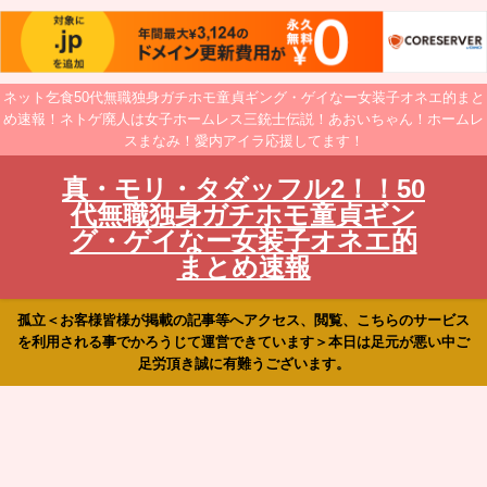
ネット乞食50代無職独身ガチホモ童貞ギング・ゲイなー女装子オネエ的まと
め速報！ネトゲ廃人は女子ホームレス三銃士伝説！あおいちゃん！ホームレ
スまなみ！愛内アイラ応援してます！
真・モリ・タダッフル2！！50
代無職独身ガチホモ童貞ギン
グ・ゲイなー女装子オネエ的
まとめ速報
孤立＜お客様皆様が掲載の記事等へアクセス、閲覧、こちらのサービス
を利用される事でかろうじて運営できています＞本日は足元が悪い中ご
足労頂き誠に有難うございます。