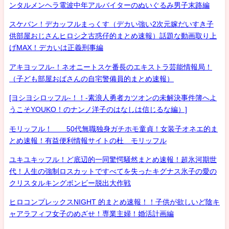
ンタルメンヘラ電波中年アルバイターのぬいぐるみ男子末路編
スケバン！デカッフルまっくす（デカい強い2次元嫁だいすき子
供部屋おじさんヒロシ之古惑仔的まとめ速報）話題な動画取り上
げMAX！デカいは正義刑事編
アキヨッフル-！ネオニートスケ番長のエキストラ芸能情報局！
（子ども部屋おばさんの自宅警備員的まとめ速報）
[ヨシヨシロッフル-！！-素浪人勇者カツオンの未解決事件簿へよ
うこそYOUKO！のナンノ洋子のはなしは信じるな編）]
モリッフル！ 50代無職独身ガチホモ童貞！女装子オネエ的ま
とめ速報！有益便利情報サイトの杜 モリッフル
ユキユキッフル！ど底辺的一同驚愕騒然まとめ速報！超氷河期世
代！人生の強制ロスカットですべてを失ったキグナス氷子の愛の
クリスタルキングボンビー脱出大作戦
ヒロコンプレックスNIGHT 的まとめ速報！！子供が欲しいど陰キ
ャアラフィフ女子のめざせ！専業主婦！婚活計画編