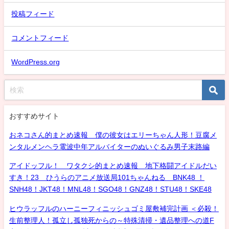
投稿フィード
コメントフィード
WordPress.org
おすすめサイト
おネコさん的まとめ速報 僕の彼女はエリーちゃん人形！豆腐メ
ンタルメンヘラ電波中年アルバイターのぬいぐるみ男子末路編
アイドッフル！ ワタクシ的まとめ速報 地下格闘アイドルだい
すき！23 ひうらのアニメ放送局101ちゃんねる BNK48 ！
SNH48！JKT48！MNL48！SGO48！GNZ48！STU48！SKE48
ヒウラッフルのハーニーフィニッシュゴミ屋敷補完計画 ＜必殺！
生前整理人！孤立し孤独死からの～特殊清掃・遺品整理への道F