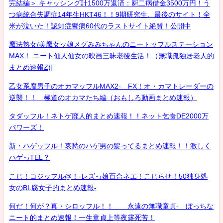
完結編＞ キャッシング計1500万返済：厨二病借金3500万円！う
つ病統合失調症14年生HKT46！！9期研究生、最後のサイト！全
米が泣いた！認知症鬱病60代のラストサイト絶賛！公開中
魔法熟女/美魔女ッ娘メグみみちゃんのニートッフルステーション
MAX！ ニート仙人仙女の映画三昧老後生活！（無職孤独居老人的
まとめ速報Z)]
乙女系腐男子のオカマッフルMAX2- FX！オ・カマトレーダーの
逆襲！！ 極道のオカマたち編（おもしろ動画まとめ速報）
タダッフル！ネトゲ廃人的まとめ速報！！ネット乞食DE2000万
パワーズ！
新・ハゲッフル！哀愁のハゲ男の髪ってるまとめ速報！！激しく
ハゲっTEL？
こじ！コジッフル@！-レズっ娘百合ネエ！こじらせ！50独身処
女のBL腐女子的まとめ速報-
何だ！何が？真・シロッフル！！ 永遠の無職童貞- ぼっちな
ニート的まとめ速報！一生童貞上等夜露死苦！