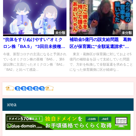
未分類
未分類
“抗体をすりぬけやすい”オミク
補助金5億円の誤支給問題 葛飾
ロン株「BA.5」 “3回目未接種
区が保育園に“全額返還請求”を
者”今からでもワクチン打つべ
謝罪、理解求める
今後、新型コロナの主流になると予測され
東京・葛飾区が保育園に対しておよそ5
ているオミクロン株の亜種「BA5」。第6
億円の補助金を誤って支給していた問題
き?医師が解説｜TBS NEWS DIG
波以降に主流だったオミクロン株「BA1」
で、方針を転換して全額返還を求めること
「BA2」と比べて感染...
になった保育園側に区が経緯な...
xrea