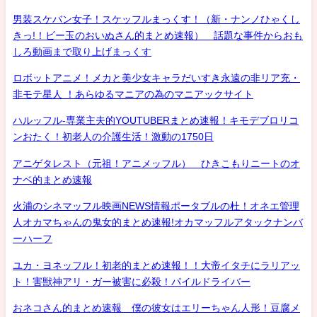
男装スケバン女子！スケッフルまっくす！（新・ナンノひゃくし
きっ!！ビー玉のおいぬさん的まとめ速報） 話題な事件からおも
しろ動画まで取り上げまっくす
ロボットアニメ！メカと美少女キャラだいすき永遠の非リア充・
非モテ星人 ！あらゆるマニアの為のマニアックサイト
ハルッフル-専業主夫的YOUTUBERまとめ速報！キモデブロリコ
ンおたく！初老人の介護生活！激動の1750日
アニゲタレスト（元祖！アニメッフル） ひきこもりニートのオ
ナベ的まとめ速報
火浦のシネマッフル映画NEWS情報ポータブルの杜！オネエ管理
人オカマちゃんの鬼女的まとめ速報!オカマッフルアタックナンバ
ーハーフ
ユカ・ヨネッフル！初老的まとめ速報！！大帝イタチにラリアッ
ト！害獣神アリ・ガー被害に必殺！パイルドライバー
おネコさん的まとめ速報 僕の彼女はエリーちゃん人形！豆腐メ