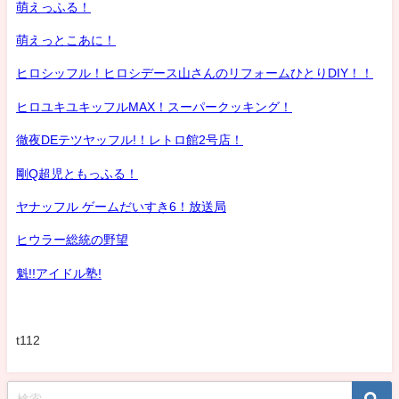
萌えっふる！
萌えっとこあに！
ヒロシッフル！ヒロシデース山さんのリフォームひとりDIY！！
ヒロユキユキッフルMAX！スーパークッキング！
徹夜DEテツヤッフル!！レトロ館2号店！
剛Q超児ともっふる！
ヤナッフル ゲームだいすき6！放送局
ヒウラー総統の野望
魁!!アイドル塾!
t112