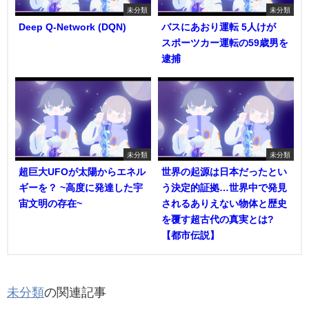
未分類
未分類
Deep Q-Network (DQN)
バスにあおり運転 5人けが
スポーツカー運転の59歳男を
逮捕
未分類
未分類
超巨大UFOが太陽からエネル
世界の起源は日本だったとい
ギーを？ ~高度に発達した宇
う決定的証拠…世界中で発見
宙文明の存在~
されるありえない物体と歴史
を覆す超古代の真実とは?
【都市伝説】
未分類
の関連記事