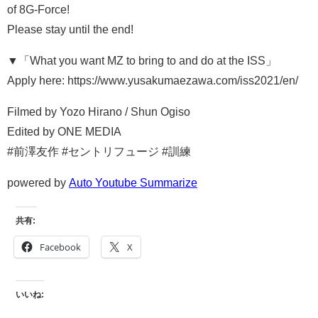
of 8G-Force!
Please stay until the end!
▼「What you want MZ to bring to and do at the ISS」
Apply here: https://www.yusakumaezawa.com/iss2021/en/
Filmed by Yozo Hirano / Shun Ogiso
Edited by ONE MEDIA
#前澤友作 #セントリフュージ #訓練
powered by
Auto Youtube Summarize
共有:
Facebook
X
いいね: