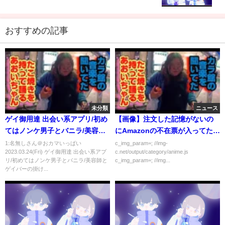
すよ#ひろゆき #ひろゆき切り抜き #shorts #前澤友
作 #ホリエモン#宇宙#ロケット
おすすめの記事
未分類
ニュース
ゲイ御用達 出会い系アプリ/初め
【画像】注文した記憶がないの
てはノンケ男子とバニラ/美容師
にAmazonの不在票が入ってたん
とゲイバーの掛け持ち/
だが
1:名無しさん＠おカマいっぱい
c_img_param=; //img-
2023.03.24(Fri) ゲイ御用達 出会い系アプ
c.net/output/category/anime.js
リ/初めてはノンケ男子とバニラ/美容師と
c_img_param=; //img...
ゲイバーの掛け...