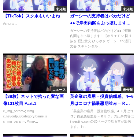
未分類
未分類
【TikTok】スク水もいいよね
ガーシーの支持者はバカだけど
●●で岸田内閣をぶっ壊します！
#shorts...
【ホリエモン 切り抜き 堀江貴文
ガーシーの支持者はバカだけど●●で岸田
内閣をぶっ壊します！【ホリエモン 切り
ひろゆき ガーシーch 週刊文春
抜き 堀江貴文 ひろゆき ガーシーch 週刊
スキャンダル NHK党 立花孝志
文春 スキャンダル ...
三木谷社長 楽天】
ニュース
未分類
【38枚】ネットで拾った変な画
英企業の雇用・投資信頼感、4─6
像131枚目 Part.1
月はコロナ禍最悪期並み＝ＲＥ
Ｃ
c_img_param=; //img-
「英企業の雇用・投資信頼感、4─6月はコ
c.net/output/category/game.js
ロナ禍最悪期並み＝ＲＥＣ」の記事内容は
c_img_param=; //img-...
investing.com公式ページで見る事が出来
ます。 in...