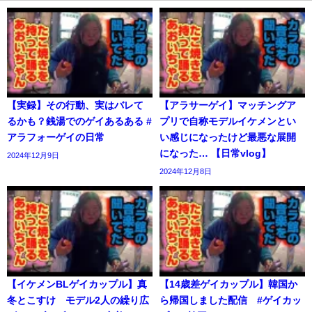
【実録】その行動、実はバレて
【アラサーゲイ】マッチングア
るかも？銭湯でのゲイあるある #
プリで自称モデルイケメンとい
アラフォーゲイの日常
い感じになったけど最悪な展開
になった… 【日常vlog】
2024年12月9日
2024年12月8日
【イケメンBLゲイカップル】真
【14歳差ゲイカップル】韓国か
冬とこすけ モデル2人の繰り広
ら帰国しました配信 #ゲイカッ