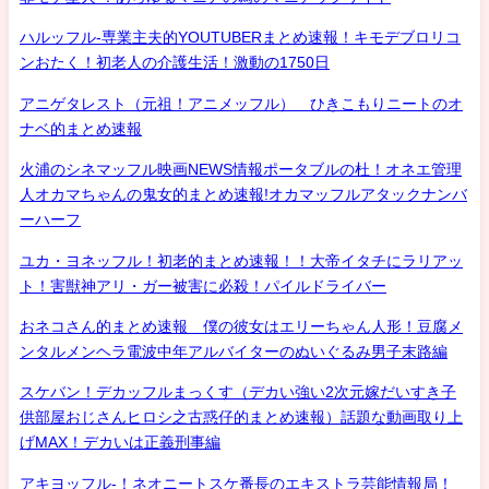
ハルッフル-専業主夫的YOUTUBERまとめ速報！キモデブロリコ
ンおたく！初老人の介護生活！激動の1750日
アニゲタレスト（元祖！アニメッフル） ひきこもりニートのオ
ナベ的まとめ速報
火浦のシネマッフル映画NEWS情報ポータブルの杜！オネエ管理
人オカマちゃんの鬼女的まとめ速報!オカマッフルアタックナンバ
ーハーフ
ユカ・ヨネッフル！初老的まとめ速報！！大帝イタチにラリアッ
ト！害獣神アリ・ガー被害に必殺！パイルドライバー
おネコさん的まとめ速報 僕の彼女はエリーちゃん人形！豆腐メ
ンタルメンヘラ電波中年アルバイターのぬいぐるみ男子末路編
スケバン！デカッフルまっくす（デカい強い2次元嫁だいすき子
供部屋おじさんヒロシ之古惑仔的まとめ速報）話題な動画取り上
げMAX！デカいは正義刑事編
アキヨッフル-！ネオニートスケ番長のエキストラ芸能情報局！