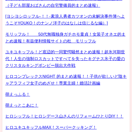
（子ども部屋おばさんの自宅警備員的まとめ速報）
[ヨシヨシロッフル-！！-素浪人勇者カツオンの未解決事件簿へよ
うこそYOUKO！のナンノ洋子のはなしは信じるな編）]
モリッフル！ 50代無職独身ガチホモ童貞！女装子オネエ的ま
とめ速報！有益便利情報サイトの杜 モリッフル
ユキユキッフル！ど底辺的一同驚愕騒然まとめ速報！超氷河期世
代！人生の強制ロスカットですべてを失ったキグナス氷子の愛の
クリスタルキングボンビー脱出大作戦
ヒロコンプレックスNIGHT 的まとめ速報！！子供が欲しいど陰キ
ャアラフィフ女子のめざせ！専業主婦！婚活計画編
萌えっふる！
萌えっとこあに！
ヒロシッフル！ヒロシデース山さんのリフォームひとりDIY！！
ヒロユキユキッフルMAX！スーパークッキング！