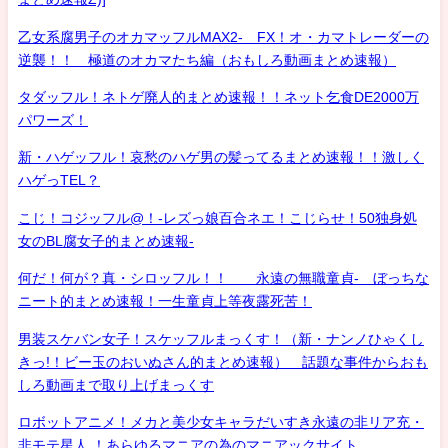
乙女系腐男子のオカマッフルMAX2- FX！オ・カマトレーダーの
逆襲！！ 極道のオカマたち編（おもしろ動画まとめ速報）
タダッフル！ネトゲ廃人的まとめ速報！！ネット乞食DE2000万
パワーズ！
新・ハゲッフル！哀愁のハゲ男の髪ってるまとめ速報！！激しく
ハゲっTEL？
こじ！コジッフル@！-レズっ娘百合ネエ！こじらせ！50独身処
女のBL腐女子的まとめ速報-
何だ！何が？真・シロッフル！！ 永遠の無職童貞- ぼっちな
ニート的まとめ速報！一生童貞上等夜露死苦！
男装スケバン女子！スケッフルまっくす！（新・ナンノひゃくし
きっ!！ビー玉のおいぬさん的まとめ速報） 話題な事件からおも
しろ動画まで取り上げまっくす
ロボットアニメ！メカと美少女キャラだいすき永遠の非リア充・
非モテ星人 ！あらゆるマニアの為のマニアックサイト