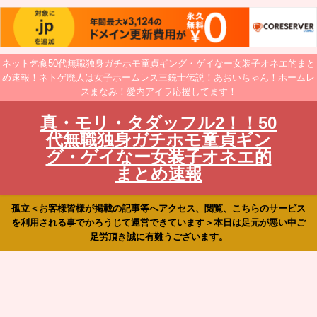
ネット乞食50代無職独身ガチホモ童貞ギング・ゲイなー女装子オネエ的まと
め速報！ネトゲ廃人は女子ホームレス三銃士伝説！あおいちゃん！ホームレ
スまなみ！愛内アイラ応援してます！
真・モリ・タダッフル2！！50
代無職独身ガチホモ童貞ギン
グ・ゲイなー女装子オネエ的
まとめ速報
孤立＜お客様皆様が掲載の記事等へアクセス、閲覧、こちらのサービス
を利用される事でかろうじて運営できています＞本日は足元が悪い中ご
足労頂き誠に有難うございます。