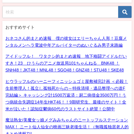
おすすめサイト
おネコさん的まとめ速報 僕の彼女はエリーちゃん人形！豆腐メ
ンタルメンヘラ電波中年アルバイターのぬいぐるみ男子末路編
アイドッフル！ ワタクシ的まとめ速報 地下格闘アイドルだい
すき！23 ひうらのアニメ放送局101ちゃんねる BNK48 ！
SNH48！JKT48！MNL48！SGO48！GNZ48！STU48！SKE48
ヒウラッフルのハーニーフィニッシュゴミ屋敷補完計画 ＜必殺！
生前整理人！孤立し孤独死からの～特殊清掃・遺品整理への道F
完結編＞ キャッシング計1500万返済：厨二病借金3500万円！う
つ病統合失調症14年生HKT46！！9期研究生、最後のサイト！全
米が泣いた！認知症鬱病60代のラストサイト絶賛！公開中
魔法熟女/美魔女ッ娘メグみみちゃんのニートッフルステーション
MAX！ ニート仙人仙女の映画三昧老後生活！（無職孤独居老人的
まとめ速報Z)]