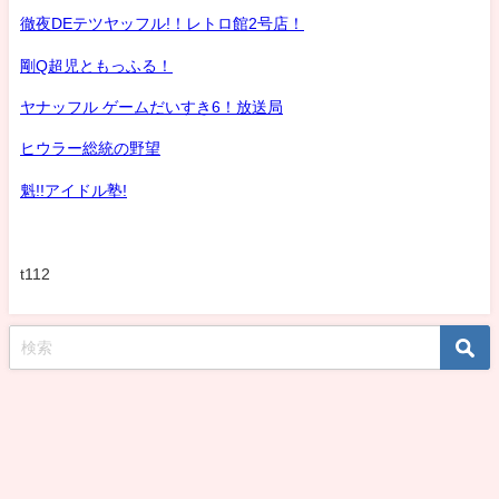
徹夜DEテツヤッフル!！レトロ館2号店！
剛Q超児ともっふる！
ヤナッフル ゲームだいすき6！放送局
ヒウラー総統の野望
魁!!アイドル塾!
t112