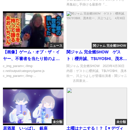
再集結し手掛ける最新作『...
ニュース
関ジャム 完全燃SHOW
【画像】ゲーム・オブ・ザ・イ
関ジャム 完全燃SHOW ゲス
ヤー、不審者を当たり前のよう
ト：櫻井誠、T$UYO$HI、茂木欣
に侵入させる
一、川上つよし 4月30日
c_img_param=; //img-
関ジャム 完全燃SHOW 2023年4月30日
c.net/output/category/game.js
内容：ゲストに櫻井誠、T$UYO$HI、茂木
c_img_param=; //img-...
欣一、川上つよしが登場出演者：関ジャニ
∞ 古田新太...
未分類
未分類
居酒屋 いっぱし 銀座
土曜はナニする！？【▼デヴィ