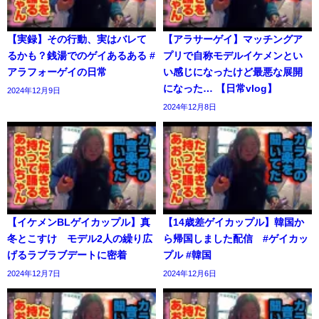
【実録】その行動、実はバレて
【アラサーゲイ】マッチングア
るかも？銭湯でのゲイあるある #
プリで自称モデルイケメンとい
アラフォーゲイの日常
い感じになったけど最悪な展開
になった… 【日常vlog】
2024年12月9日
2024年12月8日
【イケメンBLゲイカップル】真
【14歳差ゲイカップル】韓国か
冬とこすけ モデル2人の繰り広
ら帰国しました配信 #ゲイカッ
げるラブラブデートに密着
プル #韓国
2024年12月7日
2024年12月6日