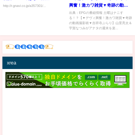
興奮！激カワ雑貨▼奇跡の動画
http://r.gnavi.co.jp/a357301/...
撮影術▼吉祥寺ぶらり】[字]…の
出典：EPGの番組情報 土曜はナニす
る！？【▼デヴィ興奮！激カワ雑貨▼奇跡
番組内容解析まとめ
の動画撮影術▼吉祥寺ぶらり】山里亮太＆
宇賀なつみがアナタの週末を楽...
xrea