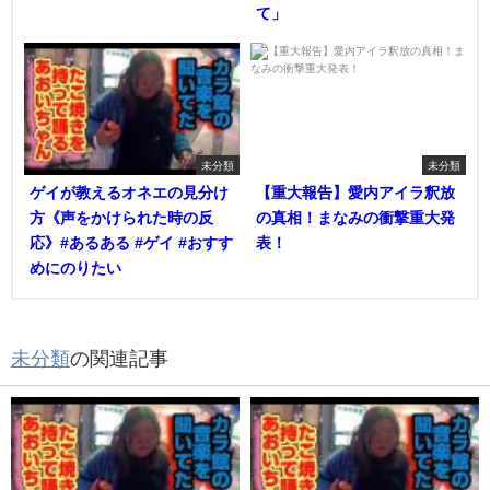
て」
未分類
未分類
ゲイが教えるオネエの見分け
【重大報告】愛内アイラ釈放
方《声をかけられた時の反
の真相！まなみの衝撃重大発
応》#あるある #ゲイ #おすす
表！
めにのりたい
未分類
の関連記事