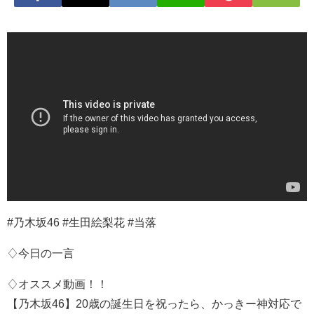
#乃木坂46 #生田絵梨花 #当落
♢今日の一言
♢オススメ動画！！
【乃木坂46】20歳の誕生日を祝ったら、かっきー神対応で