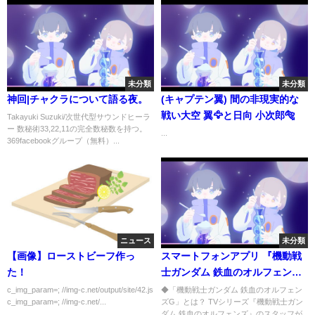
未分類
未分類
神回|チャクラについて語る夜。
(キャプテン翼) 間の非現実的な
戦い大空 翼🦅と日向 小次郎🐅
Takayuki Suzuki/次世代型サウンドヒーラ
ー 数秘術33,22,11の完全数秘数を持つ。
...
369facebookグループ（無料）...
ニュース
未分類
【画像】ローストビーフ作っ
スマートフォンアプリ 『機動戦
た！
士ガンダム 鉄血のオルフェンズ
G』ショートPV
c_img_param=; //img-c.net/output/site/42.js
◆「機動戦士ガンダム 鉄血のオルフェン
c_img_param=; //img-c.net/...
ズG」とは？ TVシリーズ『機動戦士ガン
ダム 鉄血のオルフェンズ』のスタッフが