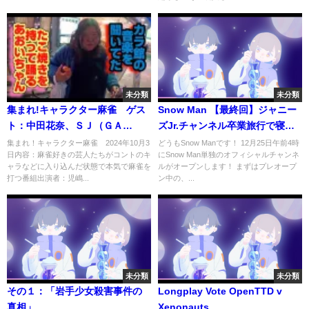
未分類
未分類
集まれ!キャラクター麻雀 ゲス
Snow Man 【最終回】ジャニー
ト：中田花奈、ＳＪ（ＧＡ
ズJr.チャンネル卒業旅行で寝る
Ｇ）、益田康平 10月3日
の禁止！&重大発表
集まれ！キャラクター麻雀 2024年10月3
どうもSnow Manです！ 12月25日午前4時
日内容：麻雀好きの芸人たちがコントのキ
にSnow Man単独のオフィシャルチャンネ
ャラなどに入り込んだ状態で本気で麻雀を
ルがオープンします！ まずはプレオープ
打つ番組出演者：児嶋...
ン中の、...
未分類
未分類
その１：「岩手少女殺害事件の
Longplay Vote OpenTTD v
真相」
Xenonauts