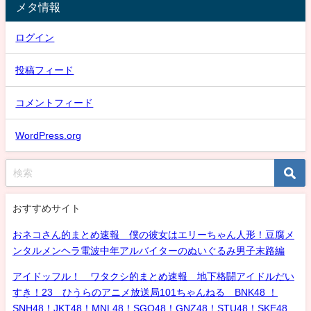
メタ情報
ログイン
投稿フィード
コメントフィード
WordPress.org
おすすめサイト
おネコさん的まとめ速報 僕の彼女はエリーちゃん人形！豆腐メ
ンタルメンヘラ電波中年アルバイターのぬいぐるみ男子末路編
アイドッフル！ ワタクシ的まとめ速報 地下格闘アイドルだい
すき！23 ひうらのアニメ放送局101ちゃんねる BNK48 ！
SNH48！JKT48！MNL48！SGO48！GNZ48！STU48！SKE48