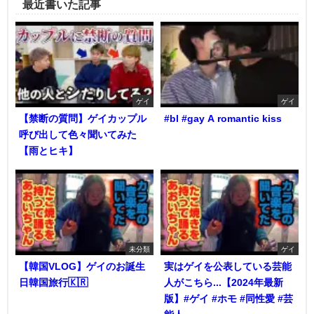
最近書いた記事
ゲイ
ゲイ
【禁断の質問】ゲイカップル
#bl #gay A romantic kiss
呼び出して色々聞いてみた
【雨とヒキ】
未分類
ゲイ
【韓国VLOG】ゲイのお誕生
実はゲイを公表している芸能
日韓国旅行🇰🇷
人がこちら...【2024年最新
版】#ゲイ #ホモ #同性愛 #芸