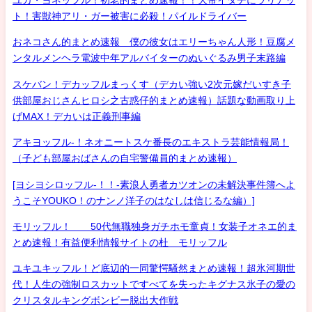
ユカ・ヨネッフル！初老的まとめ速報！！大帝イタチにラリアッ
ト！害獣神アリ・ガー被害に必殺！パイルドライバー
おネコさん的まとめ速報 僕の彼女はエリーちゃん人形！豆腐メ
ンタルメンヘラ電波中年アルバイターのぬいぐるみ男子末路編
スケバン！デカッフルまっくす（デカい強い2次元嫁だいすき子
供部屋おじさんヒロシ之古惑仔的まとめ速報）話題な動画取り上
げMAX！デカいは正義刑事編
アキヨッフル-！ネオニートスケ番長のエキストラ芸能情報局！
（子ども部屋おばさんの自宅警備員的まとめ速報）
[ヨシヨシロッフル-！！-素浪人勇者カツオンの未解決事件簿へよ
うこそYOUKO！のナンノ洋子のはなしは信じるな編）]
モリッフル！ 50代無職独身ガチホモ童貞！女装子オネエ的ま
とめ速報！有益便利情報サイトの杜 モリッフル
ユキユキッフル！ど底辺的一同驚愕騒然まとめ速報！超氷河期世
代！人生の強制ロスカットですべてを失ったキグナス氷子の愛の
クリスタルキングボンビー脱出大作戦