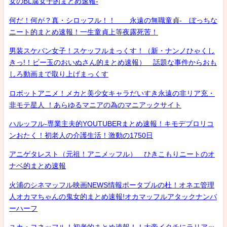
女のBL腐女子的まとめ速報-
何だ！何が？真・シロッフル！！ 永遠の無職童貞- ぼっちな
ニート的まとめ速報！一生童貞上等夜露死苦！
男装スケバン女子！スケッフルまっくす！（新・ナンノひゃくし
きっ!！ビー玉のおいぬさん的まとめ速報） 話題な事件からおも
しろ動画まで取り上げまっくす
ロボットアニメ！メカと美少女キャラだいすき永遠の非リア充・
非モテ星人 ！あらゆるマニアの為のマニアックサイト
ハルッフル-専業主夫的YOUTUBERまとめ速報！キモデブロリコ
ンおたく！初老人の介護生活！激動の1750日
アニゲタレスト（元祖！アニメッフル） ひきこもりニートのオ
ナベ的まとめ速報
火浦のシネマッフル映画NEWS情報ポータブルの杜！オネエ管理
人オカマちゃんの鬼女的まとめ速報!オカマッフルアタックナンバ
ーハーフ