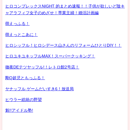
ヒロコンプレックスNIGHT 的まとめ速報！！子供が欲しいど陰キ
ャアラフィフ女子のめざせ！専業主婦！婚活計画編
萌えっふる！
萌えっとこあに！
ヒロシッフル！ヒロシデース山さんのリフォームひとりDIY！！
ヒロユキユキッフルMAX！スーパークッキング！
徹夜DEテツヤッフル!！レトロ館2号店！
剛Q超児ともっふる！
ヤナッフル ゲームだいすき6！放送局
ヒウラー総統の野望
魁!!アイドル塾!