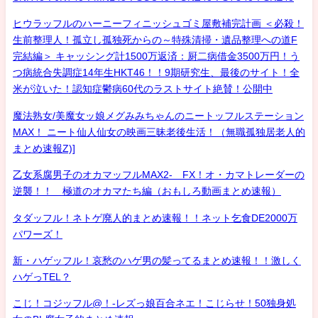
ヒウラッフルのハーニーフィニッシュゴミ屋敷補完計画 ＜必殺！
生前整理人！孤立し孤独死からの～特殊清掃・遺品整理への道F
完結編＞ キャッシング計1500万返済：厨二病借金3500万円！う
つ病統合失調症14年生HKT46！！9期研究生、最後のサイト！全
米が泣いた！認知症鬱病60代のラストサイト絶賛！公開中
魔法熟女/美魔女ッ娘メグみみちゃんのニートッフルステーション
MAX！ ニート仙人仙女の映画三昧老後生活！（無職孤独居老人的
まとめ速報Z)]
乙女系腐男子のオカマッフルMAX2- FX！オ・カマトレーダーの
逆襲！！ 極道のオカマたち編（おもしろ動画まとめ速報）
タダッフル！ネトゲ廃人的まとめ速報！！ネット乞食DE2000万
パワーズ！
新・ハゲッフル！哀愁のハゲ男の髪ってるまとめ速報！！激しく
ハゲっTEL？
こじ！コジッフル@！-レズっ娘百合ネエ！こじらせ！50独身処