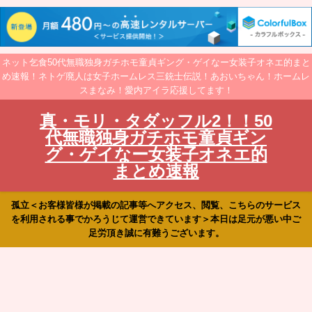
ネット乞食50代無職独身ガチホモ童貞ギング・ゲイなー女装子オネエ的まと
め速報！ネトゲ廃人は女子ホームレス三銃士伝説！あおいちゃん！ホームレ
スまなみ！愛内アイラ応援してます！
真・モリ・タダッフル2！！50
代無職独身ガチホモ童貞ギン
グ・ゲイなー女装子オネエ的
まとめ速報
孤立＜お客様皆様が掲載の記事等へアクセス、閲覧、こちらのサービス
を利用される事でかろうじて運営できています＞本日は足元が悪い中ご
足労頂き誠に有難うございます。