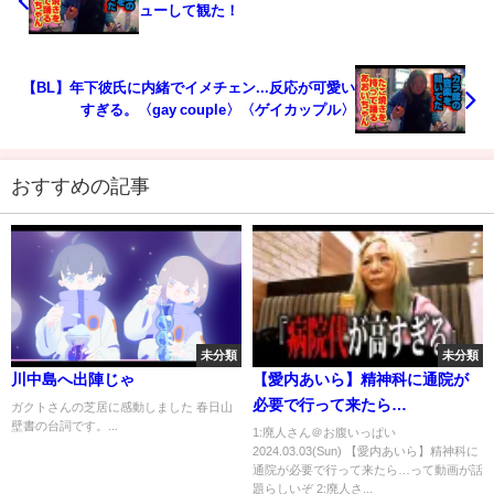
ューして観た！
【BL】年下彼氏に内緒でイメチェン...反応が可愛い
すぎる。〈gay couple〉〈ゲイカップル〉
おすすめの記事
未分類
未分類
川中島へ出陣じゃ
【愛内あいら】精神科に通院が
必要で行って来たら…
ガクトさんの芝居に感動しました 春日山
壁書の台詞です。...
1:廃人さん＠お腹いっぱい
2024.03.03(Sun) 【愛内あいら】精神科に
通院が必要で行って来たら…って動画が話
題らしいぞ 2:廃人さ...