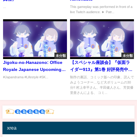
...
This gameplay was performed in front of a
live Twitch audience. ► Patr...
未分類
未分類
Jigoku-no-Hanazono: Office
【スペシャル座談会】『仮面ラ
Royale Japanese Upcoming
イダー913』第1巻 好評発売中！
Drama Nagano Mei Boyfriend
（村上幸平／半田健人／芳賀優
#Japandrama #Lifestyle #SK...
制作の裏話、コミック版への印象、読んで
みようコーナー…など大ボリュームの30
Biography Lifestyles
里亜）
分!! 村上幸平さん、半田健人さん、芳賀優
里亜さんによる、 コミ...
xrea