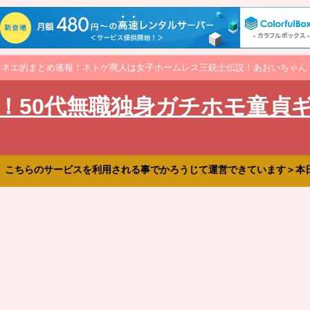
オネエ的まとめ速報！ネトゲ廃人は女子ホームレス三銃士伝説！あおいちゃん
！50代無職独身ガチホモ童貞
、こちらのサービスを利用される事でかろうじて運営できています＞本