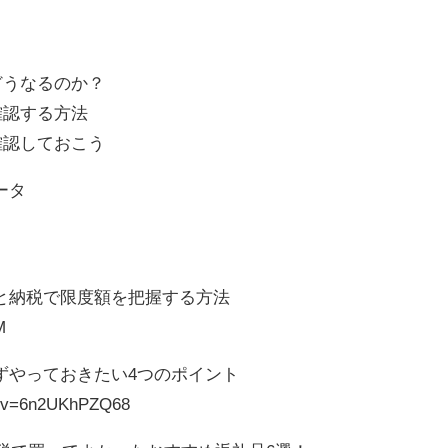
とどうなるのか？
か確認する方法
を確認しておこう
ータ
と納税で限度額を把握する方法
M
ずやっておきたい4つのポイント
h?v=6n2UKhPZQ68