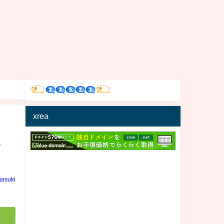
xrea
ト
gasuki