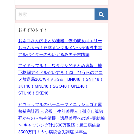
おすすめサイト
おネコさん的まとめ速報 僕の彼女はエリー
ちゃん人形！豆腐メンタルメンヘラ電波中年
アルバイターのぬいぐるみ男子末路編
アイドッフル！ ワタクシ的まとめ速報 地
下格闘アイドルだいすき！23 ひうらのアニ
メ放送局101ちゃんねる BNK48 ！SNH48！
JKT48！MNL48！SGO48！GNZ48！
STU48！SKE48
ヒウラッフルのハーニーフィニッシュゴミ屋
敷補完計画 ＜必殺！生前整理人！孤立し孤独
死からの～特殊清掃・遺品整理への道F完結編
＞ キャッシング計1500万返済：厨二病借金
3500万円！うつ病統合失調症14年生