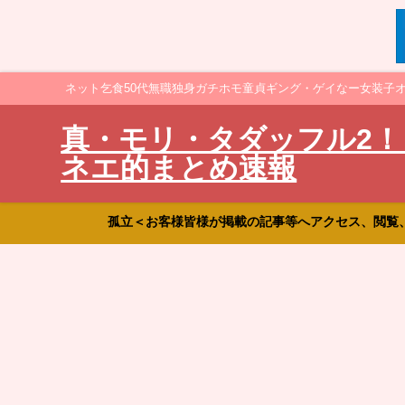
ネット乞食50代無職独身ガチホモ童貞ギング・ゲイなー女装子
真・モリ・タダッフル2！
ネエ的まとめ速報
孤立＜お客様皆様が掲載の記事等へアクセス、閲覧