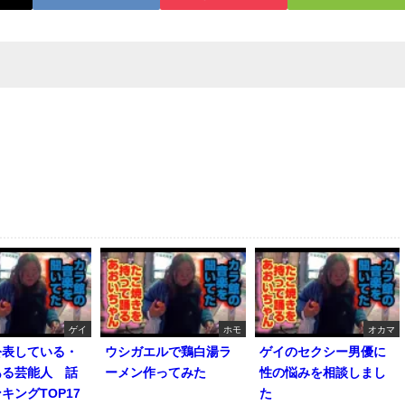
ゲイ
ホモ
オカマ
公表している・
ウシガエルで鶏白湯ラ
ゲイのセクシー男優に
ある芸能人 話
ーメン作ってみた
性の悩みを相談しまし
キングTOP17
た