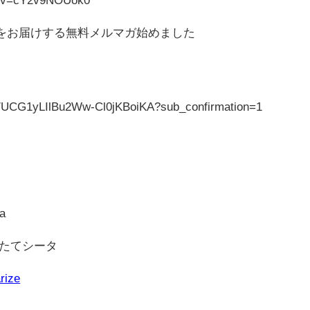
Aをお届けする無料メルマガ始めました
l/UCG1yLIlBu2Ww-Cl0jKBoiKA?sub_confirmation=1
ta
つみたてシータ
rize