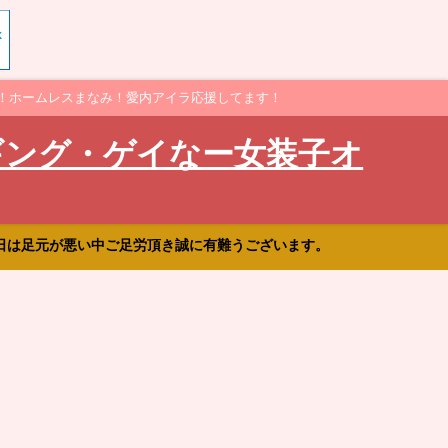
！ホームレスまなみ！愛内アイラ応援してます！
ギング・ゲイなー女装子オ
日は足元が悪い中ご足労頂き誠に有難うございます。