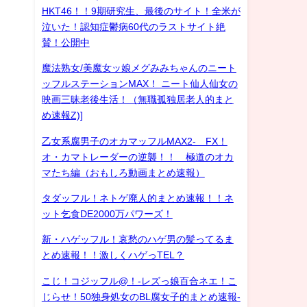
HKT46！！9期研究生、最後のサイト！全米が
泣いた！認知症鬱病60代のラストサイト絶
賛！公開中
魔法熟女/美魔女ッ娘メグみみちゃんのニート
ッフルステーションMAX！ ニート仙人仙女の
映画三昧老後生活！（無職孤独居老人的まと
め速報Z)]
乙女系腐男子のオカマッフルMAX2- FX！
オ・カマトレーダーの逆襲！！ 極道のオカ
マたち編（おもしろ動画まとめ速報）
タダッフル！ネトゲ廃人的まとめ速報！！ネ
ット乞食DE2000万パワーズ！
新・ハゲッフル！哀愁のハゲ男の髪ってるま
とめ速報！！激しくハゲっTEL？
こじ！コジッフル@！-レズっ娘百合ネエ！こ
じらせ！50独身処女のBL腐女子的まとめ速報-