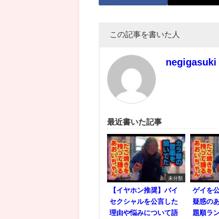
この記事を書いた人
negigasuki
最近書いた記事
未分類
【イヤホン推奨】バイ
ゲイを
セクシャルを公言した
疑惑の
理由や悩みについて語
題順ラン