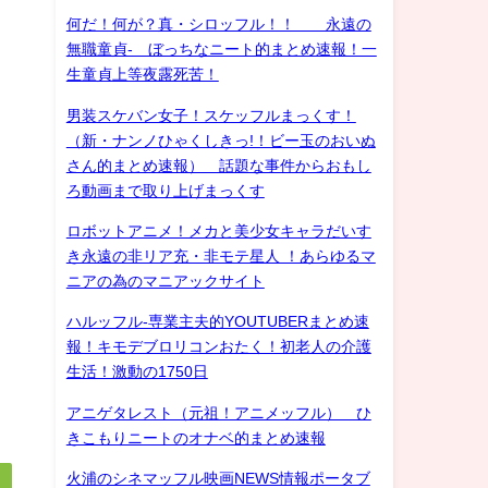
何だ！何が？真・シロッフル！！ 永遠の
無職童貞- ぼっちなニート的まとめ速報！一
生童貞上等夜露死苦！
男装スケバン女子！スケッフルまっくす！
（新・ナンノひゃくしきっ!！ビー玉のおいぬ
さん的まとめ速報） 話題な事件からおもし
ろ動画まで取り上げまっくす
ロボットアニメ！メカと美少女キャラだいす
き永遠の非リア充・非モテ星人 ！あらゆるマ
ニアの為のマニアックサイト
ハルッフル-専業主夫的YOUTUBERまとめ速
報！キモデブロリコンおたく！初老人の介護
生活！激動の1750日
アニゲタレスト（元祖！アニメッフル） ひ
きこもりニートのオナベ的まとめ速報
火浦のシネマッフル映画NEWS情報ポータブ