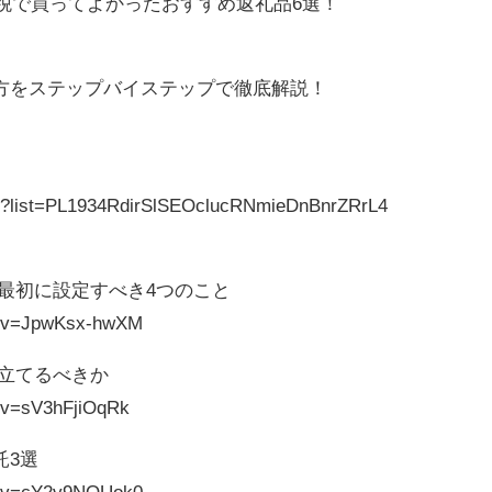
納税で買ってよかったおすすめ返礼品6選！
方をステップバイステップで徹底解説！
ist?list=PL1934RdirSlSEOclucRNmieDnBnrZRrL4
ら最初に設定すべき4つのこと
h?v=JpwKsx-hwXM
み立てるべきか
?v=sV3hFjiOqRk
託3選
h?v=cY2v9NOUok0