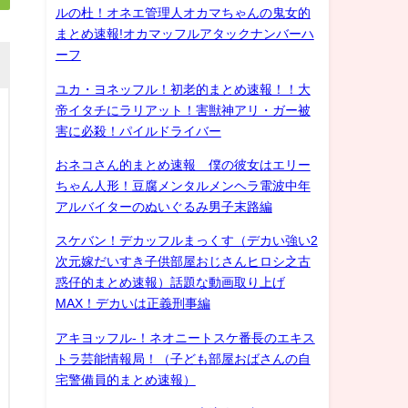
ルの杜！オネエ管理人オカマちゃんの鬼女的
まとめ速報!オカマッフルアタックナンバーハ
ーフ
ユカ・ヨネッフル！初老的まとめ速報！！大
帝イタチにラリアット！害獣神アリ・ガー被
害に必殺！パイルドライバー
おネコさん的まとめ速報 僕の彼女はエリー
ちゃん人形！豆腐メンタルメンヘラ電波中年
アルバイターのぬいぐるみ男子末路編
スケバン！デカッフルまっくす（デカい強い2
次元嫁だいすき子供部屋おじさんヒロシ之古
惑仔的まとめ速報）話題な動画取り上げ
MAX！デカいは正義刑事編
アキヨッフル-！ネオニートスケ番長のエキス
トラ芸能情報局！（子ども部屋おばさんの自
宅警備員的まとめ速報）