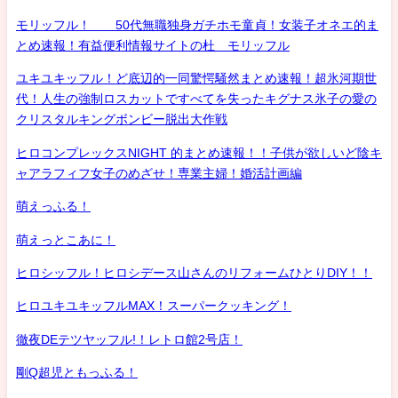
モリッフル！ 50代無職独身ガチホモ童貞！女装子オネエ的ま
とめ速報！有益便利情報サイトの杜 モリッフル
ユキユキッフル！ど底辺的一同驚愕騒然まとめ速報！超氷河期世
代！人生の強制ロスカットですべてを失ったキグナス氷子の愛の
クリスタルキングボンビー脱出大作戦
ヒロコンプレックスNIGHT 的まとめ速報！！子供が欲しいど陰キ
ャアラフィフ女子のめざせ！専業主婦！婚活計画編
萌えっふる！
萌えっとこあに！
ヒロシッフル！ヒロシデース山さんのリフォームひとりDIY！！
ヒロユキユキッフルMAX！スーパークッキング！
徹夜DEテツヤッフル!！レトロ館2号店！
剛Q超児ともっふる！