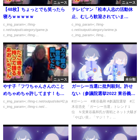
ニュース
ニュース
【48枚】ちょっとでも笑ったら
テレビマン「松本人志の活動休
寝ろｗｗｗｗｗ
止、むしろ歓迎されていま
す……」
c_img_param=; //img-
c_img_param=; //img-
c.net/output/category/game.js
c.net/output/category/anime.js
c_img_param=; //img-...
c_img_param=; //img...
ニュース
未分類
やす子「フワちゃんさんのこと
ガーシー当選に批判殺到。許せ
めちゃめちゃ許してます！もう
ない（参議院選挙2022 東谷義
終わりましょう！」
和 NHK党 三木谷社長 楽
c_img_param=; //img-c.net/output/site/42.js
#ガーシー #東谷義和 #参議院選挙 #三
c_img_param=; //img-c.net/...
木谷浩史 「ガーシー当選」トレンド１
天 立花孝心 切抜き）
位 Ｎ党東谷義和氏が善戦とネット大騒ぎ
「やばい笑」「マジ！？」...