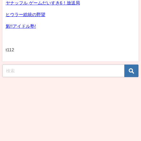
ヤナッフル ゲームだいすき6！放送局
ヒウラー総統の野望
魁!!アイドル塾!
t112