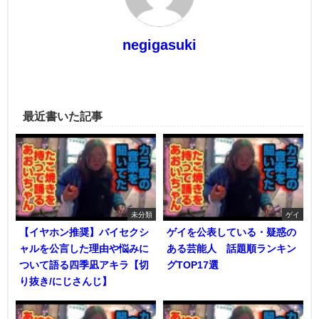
negigasuki
最近書いた記事
未分類
ゲイ
【イヤホン推奨】バイセクシ
ゲイを公表している・疑惑の
ャルを公言した理由や悩みに
ある芸能人 話題順ランキン
ついて語る四季凪アキラ【切
グTOP17選
り抜き/にじさんじ】