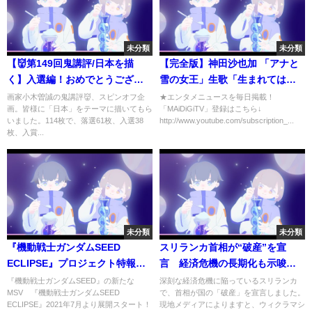
未分類
未分類
【👹第149回鬼講評/日本を描
【完全版】神田沙也加 「アナと
く】入選編！おめでとうござい
雪の女王」生歌「生まれてはじ
ます㊗️次は是非入賞を！38名！
めて」を熱唱！ #Frozen
画家小木曽誠の鬼講評👹、スピンオフ企
★エンタメニュースを毎日掲載！
画。皆様に「日本」をテーマに描いてもら
「MAiDiGiTV」登録はこちら↓
#Walt Disney animation
いました。114枚で、落選61枚、入選38
http://www.youtube.com/subscription_...
枚、入賞...
未分類
未分類
『機動戦士ガンダムSEED
スリランカ首相が“破産”を宣
ECLIPSE』プロジェクト特報映
言 経済危機の長期化も示唆
像
(2022年7月6日)
『機動戦士ガンダムSEED』の新たな
深刻な経済危機に陥っているスリランカ
MSV 『機動戦士ガンダムSEED
で、首相が国の「破産」を宣言しました。
ECLIPSE』2021年7月より展開スタート！
現地メディアによりますと、ウィクラマシ