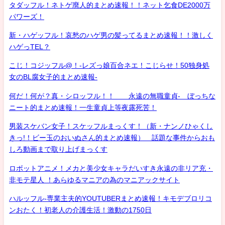
タダッフル！ネトゲ廃人的まとめ速報！！ネット乞食DE2000万
パワーズ！
新・ハゲッフル！哀愁のハゲ男の髪ってるまとめ速報！！激しく
ハゲっTEL？
こじ！コジッフル@！-レズっ娘百合ネエ！こじらせ！50独身処
女のBL腐女子的まとめ速報-
何だ！何が？真・シロッフル！！ 永遠の無職童貞- ぼっちな
ニート的まとめ速報！一生童貞上等夜露死苦！
男装スケバン女子！スケッフルまっくす！（新・ナンノひゃくし
きっ!！ビー玉のおいぬさん的まとめ速報） 話題な事件からおも
しろ動画まで取り上げまっくす
ロボットアニメ！メカと美少女キャラだいすき永遠の非リア充・
非モテ星人 ！あらゆるマニアの為のマニアックサイト
ハルッフル-専業主夫的YOUTUBERまとめ速報！キモデブロリコ
ンおたく！初老人の介護生活！激動の1750日