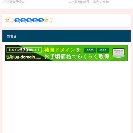
7/26発売予定の...
ンハ首相は5日、議会で金融...
xrea