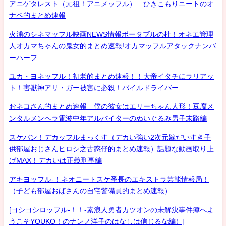
アニゲタレスト（元祖！アニメッフル） ひきこもりニートのオ
ナベ的まとめ速報
火浦のシネマッフル映画NEWS情報ポータブルの杜！オネエ管理
人オカマちゃんの鬼女的まとめ速報!オカマッフルアタックナンバ
ーハーフ
ユカ・ヨネッフル！初老的まとめ速報！！大帝イタチにラリアッ
ト！害獣神アリ・ガー被害に必殺！パイルドライバー
おネコさん的まとめ速報 僕の彼女はエリーちゃん人形！豆腐メ
ンタルメンヘラ電波中年アルバイターのぬいぐるみ男子末路編
スケバン！デカッフルまっくす（デカい強い2次元嫁だいすき子
供部屋おじさんヒロシ之古惑仔的まとめ速報）話題な動画取り上
げMAX！デカいは正義刑事編
アキヨッフル-！ネオニートスケ番長のエキストラ芸能情報局！
（子ども部屋おばさんの自宅警備員的まとめ速報）
[ヨシヨシロッフル-！！-素浪人勇者カツオンの未解決事件簿へよ
うこそYOUKO！のナンノ洋子のはなしは信じるな編）]