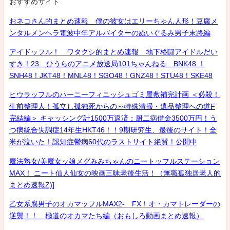
おすすめサイト
おネコさん的まとめ速報 僕の彼女はエリーちゃん人形！豆腐メ
ンタルメンヘラ電波中年アルバイターのぬいぐるみ男子末路編
アイドッフル！ ワタクシ的まとめ速報 地下格闘アイドルだい
すき！23 ひうらのアニメ放送局101ちゃんねる BNK48 ！
SNH48！JKT48！MNL48！SGO48！GNZ48！STU48！SKE48
ヒウラッフルのハーニーフィニッシュゴミ屋敷補完計画 ＜必殺！
生前整理人！孤立し孤独死からの～特殊清掃・遺品整理への道F
完結編＞ キャッシング計1500万返済：厨二病借金3500万円！う
つ病統合失調症14年生HKT46！！9期研究生、最後のサイト！全
米が泣いた！認知症鬱病60代のラストサイト絶賛！公開中
魔法熟女/美魔女ッ娘メグみみちゃんのニートッフルステーション
MAX！ ニート仙人仙女の映画三昧老後生活！（無職孤独居老人的
まとめ速報Z)]
乙女系腐男子のオカマッフルMAX2- FX！オ・カマトレーダーの
逆襲！！ 極道のオカマたち編（おもしろ動画まとめ速報）