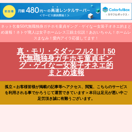
ネット乞食50代無職独身ガチホモ童貞ギング・ゲイなー女装子オネエ的まと
め速報！ネトゲ廃人は女子ホームレス三銃士伝説！あおいちゃん！ホームレ
スまなみ！愛内アイラ応援してます！
真・モリ・タダッフル2！！50
代無職独身ガチホモ童貞ギン
グ・ゲイなー女装子オネエ的
まとめ速報
孤立＜お客様皆様が掲載の記事等へアクセス、閲覧、こちらのサービス
を利用される事でかろうじて運営できています＞本日は足元が悪い中ご
足労頂き誠に有難うございます。