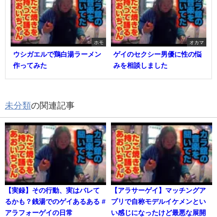
ホモ
オカマ
ウシガエルで鶏白湯ラーメン
ゲイのセクシー男優に性の悩
作ってみた
みを相談しました
未分類
の関連記事
【実録】その行動、実はバレて
【アラサーゲイ】マッチングア
るかも？銭湯でのゲイあるある #
プリで自称モデルイケメンとい
アラフォーゲイの日常
い感じになったけど最悪な展開