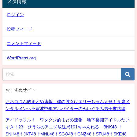
メタ情報
ログイン
投稿フィード
コメントフィード
WordPress.org
おすすめサイト
おネコさん的まとめ速報 僕の彼女はエリーちゃん人形！豆腐メ
ンタルメンヘラ電波中年アルバイターのぬいぐるみ男子末路編
アイドッフル！ ワタクシ的まとめ速報 地下格闘アイドルだい
すき！23 ひうらのアニメ放送局101ちゃんねる BNK48 ！
SNH48！JKT48！MNL48！SGO48！GNZ48！STU48！SKE48