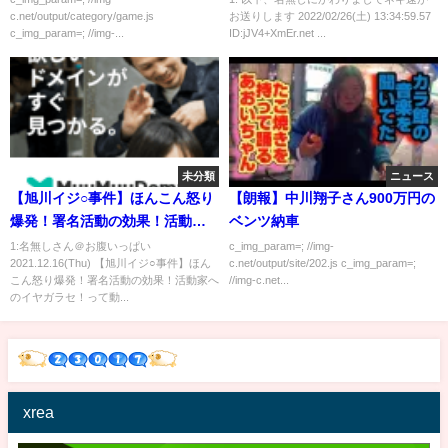
c.net/output/category/game.js
お送りします 2022/02/26(土) 13:34:59.57
c_img_param=; //img-...
ID:jJV4+XmEr.net ...
未分類
ニュース
【旭川イジ○事件】ほんこん怒り
【朗報】中川翔子さん900万円の
爆発！署名活動の効果！活動家
ベンツ納車
へのイヤガラセ！
1:名無しさん＠お腹いっぱい
c_img_param=; //img-
2021.12.16(Thu) 【旭川イジ○事件】ほん
c.net/output/site/202.js c_img_param=;
こん怒り爆発！署名活動の効果！活動家へ
//img-c.net...
のイヤガラセ！って動...
xrea