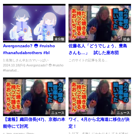
未分類
社会
Avergonzado? 😳 #ruisho
佐藤名人「どうでしょう、豊島
#hanafudabrothers #bl
さんも…」 試した座布団
1:名無しさん＠おカマいっぱい
このサイトの記事を見る...
2024.10.18(Fri) Avergonzado? 😳 #ruisho
#hanafud...
ニュース
ニュース
【速報】織田信長(47)、京都の本
ワイ、4月から北海道に移住が決
能寺にて討死
定！
c_img_param=; //img-
1: 以下、名無しにかわりましてネギ速が