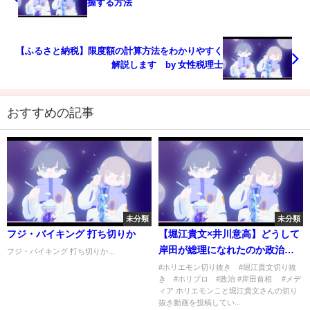
握する方法
【ふるさと納税】限度額の計算方法をわかりやすく
解説します by 女性税理士
おすすめの記事
未分類
未分類
フジ・バイキング 打ち切りか
【堀江貴文×井川意高】どうして
岸田が総理になれたのか政治を
フジ・バイキング 打ち切りか...
操っている黒幕を暴露します
#ホリエモン切り抜き #堀江貴文切り抜
き #ホリプロ #政治 #岸田首相 #メデ
【切り抜き】
ィア ホリエモンこと堀江貴文さんの切り
抜き動画を投稿してい...