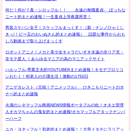
何だ！何が？真・シロッフル！！ 永遠の無職童貞- ぼっちな
ニート的まとめ速報！一生童貞上等夜露死苦！
男装スケバン女子！スケッフルまっくす！（新・ナンノひゃくし
きっ!！ビー玉のおいぬさん的まとめ速報） 話題な事件からおも
しろ動画まで取り上げまっくす
ロボットアニメ！メカと美少女キャラだいすき永遠の非リア充・
非モテ星人 ！あらゆるマニアの為のマニアックサイト
ハルッフル-専業主夫的YOUTUBERまとめ速報！キモデブロリコ
ンおたく！初老人の介護生活！激動の1750日
アニゲタレスト（元祖！アニメッフル） ひきこもりニートのオ
ナベ的まとめ速報
火浦のシネマッフル映画NEWS情報ポータブルの杜！オネエ管理
人オカマちゃんの鬼女的まとめ速報!オカマッフルアタックナンバ
ーハーフ
ユカ・ヨネッフル！初老的まとめ速報！！大帝イタチにラリアッ