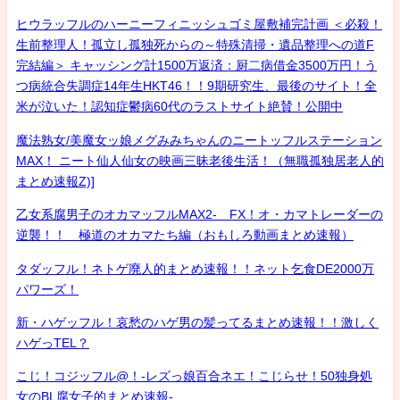
ヒウラッフルのハーニーフィニッシュゴミ屋敷補完計画 ＜必殺！
生前整理人！孤立し孤独死からの～特殊清掃・遺品整理への道F
完結編＞ キャッシング計1500万返済：厨二病借金3500万円！う
つ病統合失調症14年生HKT46！！9期研究生、最後のサイト！全
米が泣いた！認知症鬱病60代のラストサイト絶賛！公開中
魔法熟女/美魔女ッ娘メグみみちゃんのニートッフルステーション
MAX！ ニート仙人仙女の映画三昧老後生活！（無職孤独居老人的
まとめ速報Z)]
乙女系腐男子のオカマッフルMAX2- FX！オ・カマトレーダーの
逆襲！！ 極道のオカマたち編（おもしろ動画まとめ速報）
タダッフル！ネトゲ廃人的まとめ速報！！ネット乞食DE2000万
パワーズ！
新・ハゲッフル！哀愁のハゲ男の髪ってるまとめ速報！！激しく
ハゲっTEL？
こじ！コジッフル@！-レズっ娘百合ネエ！こじらせ！50独身処
女のBL腐女子的まとめ速報-