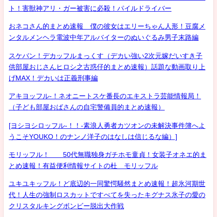
ト！害獣神アリ・ガー被害に必殺！パイルドライバー
おネコさん的まとめ速報 僕の彼女はエリーちゃん人形！豆腐メ
ンタルメンヘラ電波中年アルバイターのぬいぐるみ男子末路編
スケバン！デカッフルまっくす（デカい強い2次元嫁だいすき子
供部屋おじさんヒロシ之古惑仔的まとめ速報）話題な動画取り上
げMAX！デカいは正義刑事編
アキヨッフル-！ネオニートスケ番長のエキストラ芸能情報局！
（子ども部屋おばさんの自宅警備員的まとめ速報）
[ヨシヨシロッフル-！！-素浪人勇者カツオンの未解決事件簿へよ
うこそYOUKO！のナンノ洋子のはなしは信じるな編）]
モリッフル！ 50代無職独身ガチホモ童貞！女装子オネエ的ま
とめ速報！有益便利情報サイトの杜 モリッフル
ユキユキッフル！ど底辺的一同驚愕騒然まとめ速報！超氷河期世
代！人生の強制ロスカットですべてを失ったキグナス氷子の愛の
クリスタルキングボンビー脱出大作戦