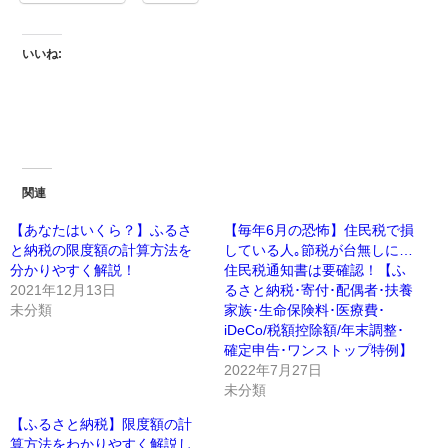
いいね:
関連
【あなたはいくら？】ふるさ
【毎年6月の恐怖】住民税で損
と納税の限度額の計算方法を
している人｡節税が台無しに…
分かりやすく解説！
住民税通知書は要確認！【ふ
2021年12月13日
るさと納税･寄付･配偶者･扶養
未分類
家族･生命保険料･医療費･
iDeCo/税額控除額/年末調整･
確定申告･ワンストップ特例】
2022年7月27日
未分類
【ふるさと納税】限度額の計
算方法をわかりやすく解説し