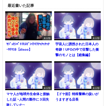
最近書いた記事
未分類
未分類
ﾔｼﾞｭｾﾝﾊﾟｲｲｷｽｷﾞﾝｲｸｲｸｱｯｱｯｱｯｱ
宇宙人に誘拐された日本人の
ｰﾔﾘﾏｽﾈ【disco】
奇跡！UFOの中で目撃した衝
撃のモノとは【総集編】
未分類
未分類
マヤ人が地球外生命体と接触
【ドヤ顔】特殊警棒の扱いが
した証 ~人間の製作に３回失
うますぎる店長
敗していた~