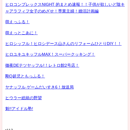
ヒロコンプレックスNIGHT 的まとめ速報！！子供が欲しいど陰キ
ャアラフィフ女子のめざせ！専業主婦！婚活計画編
萌えっふる！
萌えっとこあに！
ヒロシッフル！ヒロシデース山さんのリフォームひとりDIY！！
ヒロユキユキッフルMAX！スーパークッキング！
徹夜DEテツヤッフル!！レトロ館2号店！
剛Q超児ともっふる！
ヤナッフル ゲームだいすき6！放送局
ヒウラー総統の野望
魁!!アイドル塾!