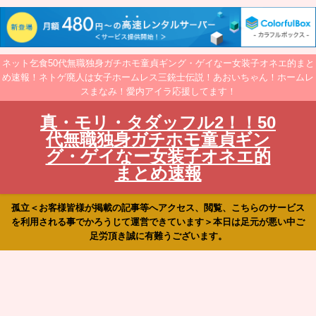
ネット乞食50代無職独身ガチホモ童貞ギング・ゲイなー女装子オネエ的まと
め速報！ネトゲ廃人は女子ホームレス三銃士伝説！あおいちゃん！ホームレ
スまなみ！愛内アイラ応援してます！
真・モリ・タダッフル2！！50
代無職独身ガチホモ童貞ギン
グ・ゲイなー女装子オネエ的
まとめ速報
孤立＜お客様皆様が掲載の記事等へアクセス、閲覧、こちらのサービス
を利用される事でかろうじて運営できています＞本日は足元が悪い中ご
足労頂き誠に有難うございます。