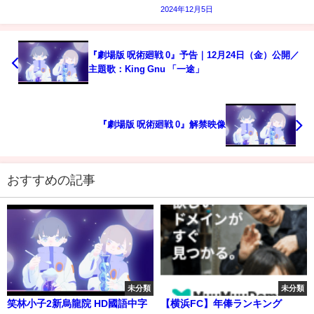
2024年12月5日
『劇場版 呪術廻戦 0』予告｜12月24日（金）公開／
主題歌：King Gnu 「一途」
『劇場版 呪術廻戦 0』解禁映像
おすすめの記事
未分類
未分類
笑林小子2新烏龍院 HD國語中字
【横浜FC】年俸ランキング