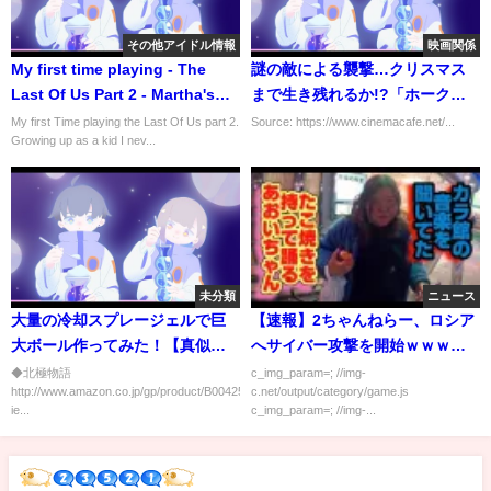
その他アイドル情報
映画関係
My first time playing - The
謎の敵による襲撃…クリスマス
Last Of Us Part 2 - Martha's
まで生き残れるか!?「ホークア
Sh*t show Stream
イ」新映像解禁
My first Time playing the Last Of Us part 2.
Source: https://www.cinemacafe.net/...
Growing up as a kid I nev...
未分類
ニュース
大量の冷却スプレージェルで巨
【速報】2ちゃんねらー、ロシア
大ボール作ってみた！【真似し
へサイバー攻撃を開始ｗｗｗｗ
ないでね】
ｗ
◆北極物語
c_img_param=; //img-
http://www.amazon.co.jp/gp/product/B00425RVSI/ref=as_li_ss_tl?
c.net/output/category/game.js
ie...
c_img_param=; //img-...