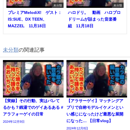
未分類
未分類
プレミアMelodiX! ゲスト：
ハロドリ。 動画 ハロプロ
IS:SUE、DX TEEN、
ドリームが詰まった音楽番
MAZZEL 11月18日
組 11月18日
未分類
の関連記事
【実録】その行動、実はバレて
【アラサーゲイ】マッチングア
るかも？銭湯でのゲイあるある #
プリで自称モデルイケメンとい
アラフォーゲイの日常
い感じになったけど最悪な展開
になった… 【日常vlog】
2024年12月9日
2024年12月8日