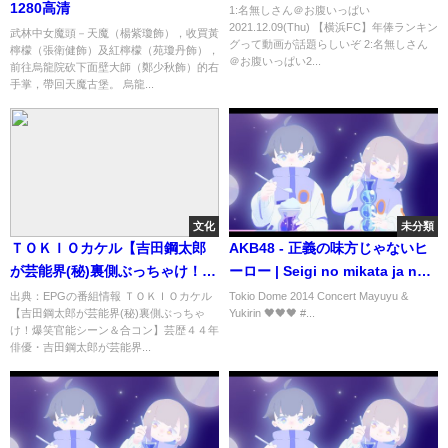
1280高清
1:名無しさん＠お腹いっぱい
2021.12.09(Thu) 【横浜FC】年俸ランキン
武林中女魔頭－天魔（楊紫瓊飾），收買黃
グって動画が話題らしいぞ 2:名無しさん
檸檬（張衛健飾）及紅檸檬（苑瓊丹飾），
＠お腹いっぱい2...
前往烏龍院砍下面壁大師（鄭少秋飾）的右
手掌，帶回天魔古堡。 烏龍...
文化
未分類
ＴＯＫＩＯカケル【吉田鋼太郎
AKB48 - 正義の味方じゃないヒ
が芸能界(秘)裏側ぶっちゃけ！爆
ーロー | Seigi no mikata ja nai
笑官能シーン＆合コン】[字]…の
Hero- Team B
出典：EPGの番組情報 ＴＯＫＩＯカケル
Tokio Dome 2014 Concert Mayuyu &
【吉田鋼太郎が芸能界(秘)裏側ぶっちゃ
Yukirin 🖤🖤🖤 #...
番組内容解析まとめ
け！爆笑官能シーン＆合コン】芸歴４４年
俳優・吉田鋼太郎が芸能界...