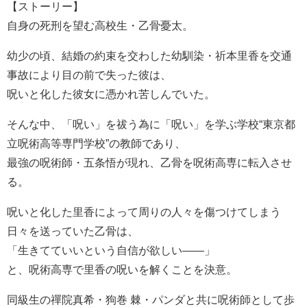
【ストーリー】
自身の死刑を望む高校生・乙骨憂太。
幼少の頃、結婚の約束を交わした幼馴染・祈本里香を交通
事故により目の前で失った彼は、
呪いと化した彼女に憑かれ苦しんでいた。
そんな中、「呪い」を祓う為に「呪い」を学ぶ学校“東京都
立呪術高等専門学校”の教師であり、
最強の呪術師・五条悟が現れ、乙骨を呪術高専に転入させ
る。
呪いと化した里香によって周りの人々を傷つけてしまう
日々を送っていた乙骨は、
「生きてていいという自信が欲しい――」
と、呪術高専で里香の呪いを解くことを決意。
同級生の禪院真希・狗巻 棘・パンダと共に呪術師として歩