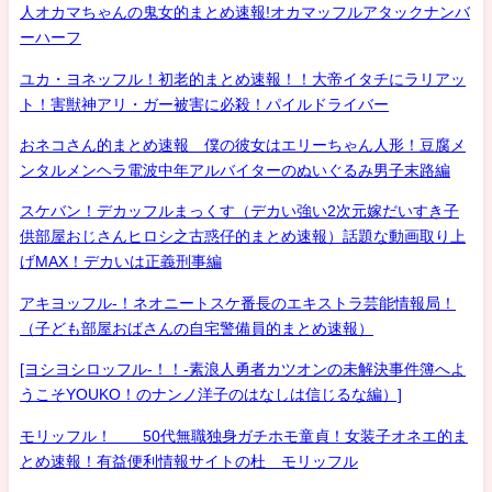
人オカマちゃんの鬼女的まとめ速報!オカマッフルアタックナンバ
ーハーフ
ユカ・ヨネッフル！初老的まとめ速報！！大帝イタチにラリアッ
ト！害獣神アリ・ガー被害に必殺！パイルドライバー
おネコさん的まとめ速報 僕の彼女はエリーちゃん人形！豆腐メ
ンタルメンヘラ電波中年アルバイターのぬいぐるみ男子末路編
スケバン！デカッフルまっくす（デカい強い2次元嫁だいすき子
供部屋おじさんヒロシ之古惑仔的まとめ速報）話題な動画取り上
げMAX！デカいは正義刑事編
アキヨッフル-！ネオニートスケ番長のエキストラ芸能情報局！
（子ども部屋おばさんの自宅警備員的まとめ速報）
[ヨシヨシロッフル-！！-素浪人勇者カツオンの未解決事件簿へよ
うこそYOUKO！のナンノ洋子のはなしは信じるな編）]
モリッフル！ 50代無職独身ガチホモ童貞！女装子オネエ的ま
とめ速報！有益便利情報サイトの杜 モリッフル