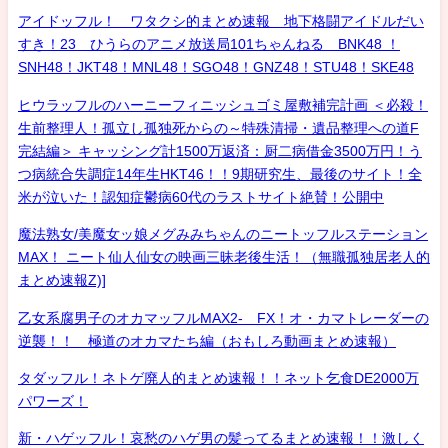
アイドッフル！ ワタクシ的まとめ速報 地下格闘アイドルだい
すき！23 ひうらのアニメ放送局101ちゃんねる BNK48 ！
SNH48！JKT48！MNL48！SGO48！GNZ48！STU48！SKE48
ヒウラッフルのハーニーフィニッシュゴミ屋敷補完計画 ＜必殺！
生前整理人！孤立し孤独死からの～特殊清掃・遺品整理への道F
完結編＞ キャッシング計1500万返済：厨二病借金3500万円！う
つ病統合失調症14年生HKT46！！9期研究生、最後のサイト！全
米が泣いた！認知症鬱病60代のラストサイト絶賛！公開中
魔法熟女/美魔女ッ娘メグみみちゃんのニートッフルステーション
MAX！ ニート仙人仙女の映画三昧老後生活！（無職孤独居老人的
まとめ速報Z)]
乙女系腐男子のオカマッフルMAX2- FX！オ・カマトレーダーの
逆襲！！ 極道のオカマたち編（おもしろ動画まとめ速報）
タダッフル！ネトゲ廃人的まとめ速報！！ネット乞食DE2000万
パワーズ！
新・ハゲッフル！哀愁のハゲ男の髪ってるまとめ速報！！激しく