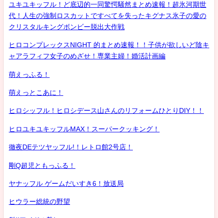
ユキユキッフル！ど底辺的一同驚愕騒然まとめ速報！超氷河期世
代！人生の強制ロスカットですべてを失ったキグナス氷子の愛の
クリスタルキングボンビー脱出大作戦
ヒロコンプレックスNIGHT 的まとめ速報！！子供が欲しいど陰キ
ャアラフィフ女子のめざせ！専業主婦！婚活計画編
萌えっふる！
萌えっとこあに！
ヒロシッフル！ヒロシデース山さんのリフォームひとりDIY！！
ヒロユキユキッフルMAX！スーパークッキング！
徹夜DEテツヤッフル!！レトロ館2号店！
剛Q超児ともっふる！
ヤナッフル ゲームだいすき6！放送局
ヒウラー総統の野望