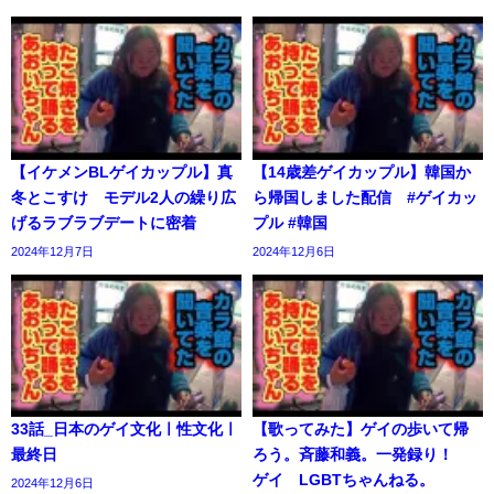
【イケメンBLゲイカップル】真
【14歳差ゲイカップル】韓国か
冬とこすけ モデル2人の繰り広
ら帰国しました配信 #ゲイカッ
げるラブラブデートに密着
プル #韓国
2024年12月7日
2024年12月6日
33話_日本のゲイ文化ㅣ性文化ㅣ
【歌ってみた】ゲイの歩いて帰
最終日
ろう。斉藤和義。一発録り！
ゲイ LGBTちゃんねる。
2024年12月6日