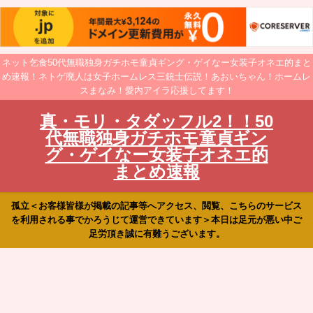
ネット乞食50代無職独身ガチホモ童貞ギング・ゲイなー女装子オネエ的まと
め速報！ネトゲ廃人は女子ホームレス三銃士伝説！あおいちゃん！ホームレ
スまなみ！愛内アイラ応援してます！
真・モリ・タダッフル2！！50
代無職独身ガチホモ童貞ギン
グ・ゲイなー女装子オネエ的
まとめ速報
孤立＜お客様皆様が掲載の記事等へアクセス、閲覧、こちらのサービス
を利用される事でかろうじて運営できています＞本日は足元が悪い中ご
足労頂き誠に有難うございます。