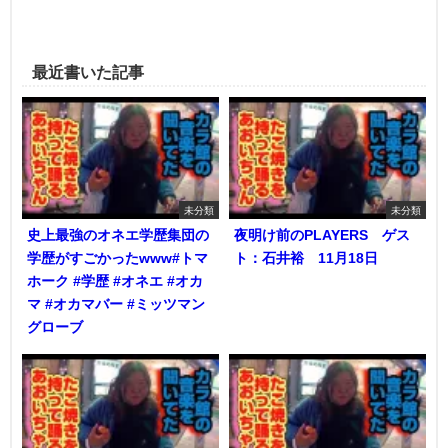
最近書いた記事
未分類
未分類
史上最強のオネエ学歴集団の
夜明け前のPLAYERS ゲス
学歴がすごかったwww#トマ
ト：石井裕 11月18日
ホーク #学歴 #オネエ #オカ
マ #オカマバー #ミッツマン
グローブ