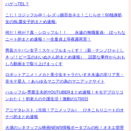
ハゲっTEL？
こじ！コジッフル@！-レズっ娘百合ネエ！こじらせ！50独身処
女のBL腐女子的まとめ速報-
何だ！何が？真・シロッフル！！ 永遠の無職童貞- ぼっちな
ニート的まとめ速報！一生童貞上等夜露死苦！
男装スケバン女子！スケッフルまっくす！（新・ナンノひゃくし
きっ!！ビー玉のおいぬさん的まとめ速報） 話題な事件からおも
しろ動画まで取り上げまっくす
ロボットアニメ！メカと美少女キャラだいすき永遠の非リア充・
非モテ星人 ！あらゆるマニアの為のマニアックサイト
ハルッフル-専業主夫的YOUTUBERまとめ速報！キモデブロリコ
ンおたく！初老人の介護生活！激動の1750日
アニゲタレスト（元祖！アニメッフル） ひきこもりニートのオ
ナベ的まとめ速報
火浦のシネマッフル映画NEWS情報ポータブルの杜！オネエ管理