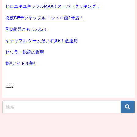
ヒロユキユキッフルMAX！スーパークッキング！
徹夜DEテツヤッフル!！レトロ館2号店！
剛Q超児ともっふる！
ヤナッフル ゲームだいすき6！放送局
ヒウラー総統の野望
魁!!アイドル塾!
t112