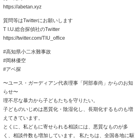
https://abetan.xyz
質問等はTwitterにお願いします
T I.U.総合探偵社のTwitter
https://twitter.com/TIU_office
#高知県小二水難事故
#岡林優空
#アベ探
〜ユース・ガーディアン代表理事「阿部泰尚」からのお知
らせ〜
理不尽な暴力から子どもたちを守りたい。
子どものいじめは悪質化・陰湿化し、長期化するものも増
えてきています。
とくに、私どもに寄せられる相談には、悪質なものが多
く、相談件数も増加しています。 私たちは、全国各地に駆