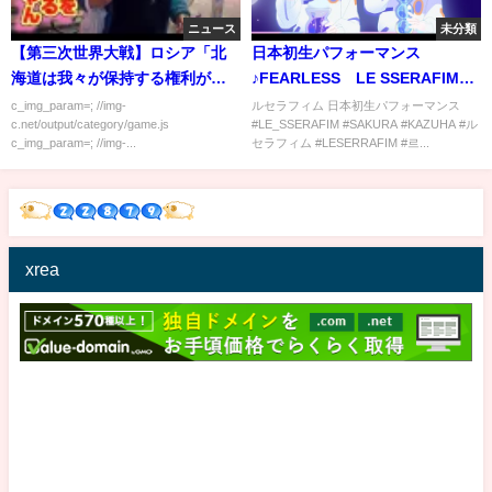
ニュース
未分類
【第三次世界大戦】ロシア「北
日本初生パフォーマンス
海道は我々が保持する権利があ
♪FEARLESS LE SSERAFIM
る」←ふざけんな
(宮脇咲良）（ルセラフィム）
c_img_param=; //img-
ルセラフィム 日本初生パフォーマンス
c.net/output/category/game.js
#LE_SSERAFIM #SAKURA #KAZUHA #ル
c_img_param=; //img-...
セラフィム #LESERRAFIM #르...
xrea