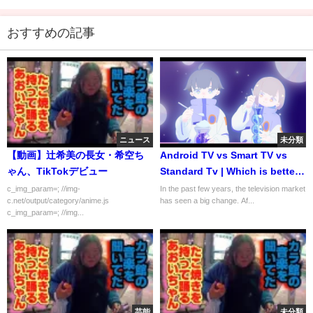
おすすめの記事
ニュース
未分類
【動画】辻希美の長女・希空ち
Android TV vs Smart TV vs
ゃん、TikTokデビュー
Standard Tv | Which is better :
Smart TV or Android TV? | TV
c_img_param=; //img-
In the past few years, the television market
c.net/output/category/anime.js
has seen a big change. Af...
Buying Guide
c_img_param=; //img...
芸能
未分類