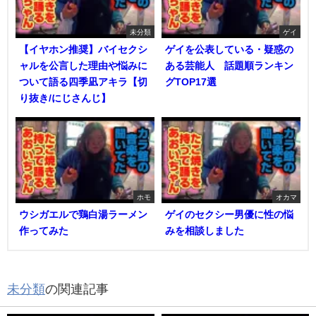
未分類
ゲイ
【イヤホン推奨】バイセクシ
ゲイを公表している・疑惑の
ャルを公言した理由や悩みに
ある芸能人 話題順ランキン
ついて語る四季凪アキラ【切
グTOP17選
り抜き/にじさんじ】
ホモ
オカマ
ウシガエルで鶏白湯ラーメン
ゲイのセクシー男優に性の悩
作ってみた
みを相談しました
未分類
の関連記事