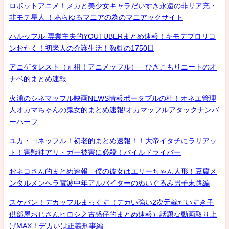
ロボットアニメ！メカと美少女キャラだいすき永遠の非リア充・
非モテ星人 ！あらゆるマニアの為のマニアックサイト
ハルッフル-専業主夫的YOUTUBERまとめ速報！キモデブロリコ
ンおたく！初老人の介護生活！激動の1750日
アニゲタレスト（元祖！アニメッフル） ひきこもりニートのオ
ナベ的まとめ速報
火浦のシネマッフル映画NEWS情報ポータブルの杜！オネエ管理
人オカマちゃんの鬼女的まとめ速報!オカマッフルアタックナンバ
ーハーフ
ユカ・ヨネッフル！初老的まとめ速報！！大帝イタチにラリアッ
ト！害獣神アリ・ガー被害に必殺！パイルドライバー
おネコさん的まとめ速報 僕の彼女はエリーちゃん人形！豆腐メ
ンタルメンヘラ電波中年アルバイターのぬいぐるみ男子末路編
スケバン！デカッフルまっくす（デカい強い2次元嫁だいすき子
供部屋おじさんヒロシ之古惑仔的まとめ速報）話題な動画取り上
げMAX！デカいは正義刑事編