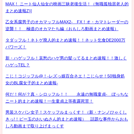
MAX！ ニート仙人仙女の映画三昧老後生活！（無職孤独居老人的
まとめ速報Z)]
乙女系腐男子のオカマッフルMAX2- FX！オ・カマトレーダーの
逆襲！！ 極道のオカマたち編（おもしろ動画まとめ速報）
タダッフル！ネトゲ廃人的まとめ速報！！ネット乞食DE2000万
パワーズ！
新・ハゲッフル！哀愁のハゲ男の髪ってるまとめ速報！！激しく
ハゲっTEL？
こじ！コジッフル@！-レズっ娘百合ネエ！こじらせ！50独身処
女のBL腐女子的まとめ速報-
何だ！何が？真・シロッフル！！ 永遠の無職童貞- ぼっちな
ニート的まとめ速報！一生童貞上等夜露死苦！
男装スケバン女子！スケッフルまっくす！（新・ナンノひゃくし
きっ!！ビー玉のおいぬさん的まとめ速報） 話題な事件からおも
しろ動画まで取り上げまっくす