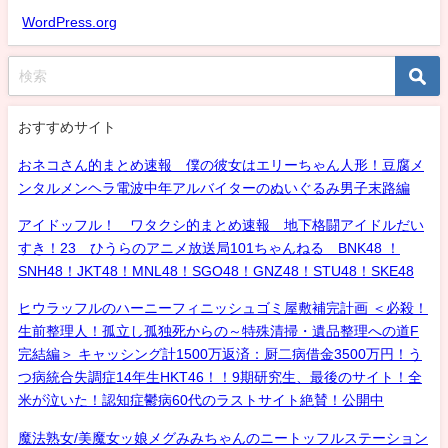
WordPress.org
おすすめサイト
おネコさん的まとめ速報 僕の彼女はエリーちゃん人形！豆腐メ
ンタルメンヘラ電波中年アルバイターのぬいぐるみ男子末路編
アイドッフル！ ワタクシ的まとめ速報 地下格闘アイドルだい
すき！23 ひうらのアニメ放送局101ちゃんねる BNK48 ！
SNH48！JKT48！MNL48！SGO48！GNZ48！STU48！SKE48
ヒウラッフルのハーニーフィニッシュゴミ屋敷補完計画 ＜必殺！
生前整理人！孤立し孤独死からの～特殊清掃・遺品整理への道F
完結編＞ キャッシング計1500万返済：厨二病借金3500万円！う
つ病統合失調症14年生HKT46！！9期研究生、最後のサイト！全
米が泣いた！認知症鬱病60代のラストサイト絶賛！公開中
魔法熟女/美魔女ッ娘メグみみちゃんのニートッフルステーション