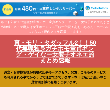
ネット乞食50代無職独身ガチホモ童貞ギング・ゲイなー女装子オネエ的まと
め速報！ネトゲ廃人は女子ホームレス三銃士伝説！あおいちゃん！ホームレ
スまなみ！愛内アイラ応援してます！
真・モリ・タダッフル2！！50
代無職独身ガチホモ童貞ギン
グ・ゲイなー女装子オネエ的
まとめ速報
孤立＜お客様皆様が掲載の記事等へアクセス、閲覧、こちらのサービス
を利用される事でかろうじて運営できています＞本日は足元が悪い中ご
足労頂き誠に有難うございます。