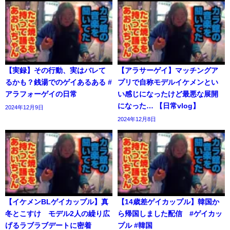
【実録】その行動、実はバレて
【アラサーゲイ】マッチングア
るかも？銭湯でのゲイあるある #
プリで自称モデルイケメンとい
アラフォーゲイの日常
い感じになったけど最悪な展開
になった… 【日常vlog】
2024年12月9日
2024年12月8日
【イケメンBLゲイカップル】真
【14歳差ゲイカップル】韓国か
冬とこすけ モデル2人の繰り広
ら帰国しました配信 #ゲイカッ
げるラブラブデートに密着
プル #韓国