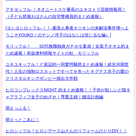
アキヨッフル-！ネオニートスケ番長のエキストラ芸能情報局！
（子ども部屋おばさんの自宅警備員的まとめ速報）
[ヨシヨシロッフル-！！-素浪人勇者カツオンの未解決事件簿へよ
うこそYOUKO！のナンノ洋子のはなしは信じるな編）]
モリッフル！ 50代無職独身ガチホモ童貞！女装子オネエ的ま
とめ速報！有益便利情報サイトの杜 モリッフル
ユキユキッフル！ど底辺的一同驚愕騒然まとめ速報！超氷河期世
代！人生の強制ロスカットですべてを失ったキグナス氷子の愛の
クリスタルキングボンビー脱出大作戦
ヒロコンプレックスNIGHT 的まとめ速報！！子供が欲しいど陰キ
ャアラフィフ女子のめざせ！専業主婦！婚活計画編
萌えっふる！
萌えっとこあに！
ヒロシッフル！ヒロシデース山さんのリフォームひとりDIY！！