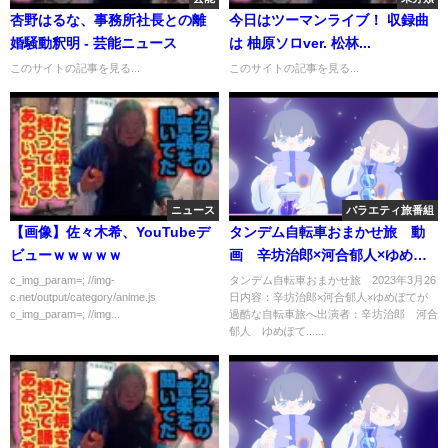
杏野はるな、事務所社長との離
今日はツーマンライブ！ 収録曲
婚騒動釈明 - 芸能ニュース
は 柚原ソロver. 松林...
このサイトの記事を見る...
このサイトの記事を見る...
ニュース
バラエティ旅番組
【画像】佐々木希、YouTubeデ
タンデム自転車おまかせ旅 動
ビューｗｗｗｗｗ
画 辛坊治郎×河合郁人×ゆめぽ
てが過酷な自転車旅 3月26日
c_img_param=; //img-
タンデム自転車おまかせ旅 2023年3月26
c.net/output/category/anime.js
日内容：辛坊治郎×河合郁人×ゆめぽてが
c_img_param=; //img...
過酷な自転車旅へ出演者：辛坊治郎 河合
郁人 ゆめぽて......