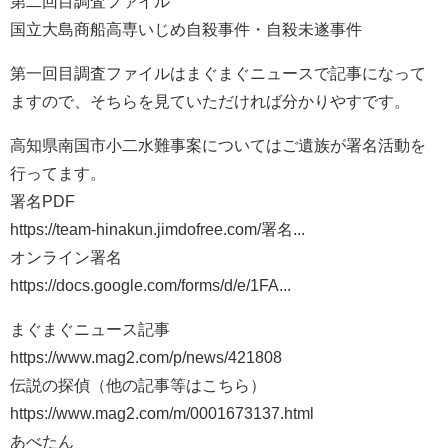
第二回目調査ファイル
国立大島商船高専いじめ自殺事件・自殺未遂事件
第一回目調査ファイルはまぐまぐニュースで記事になって
ますので、そちらを見ていただければ分かりやすです。
高知県南国市小二水難事案についてはご遺族が署名活動を
行ってます。
署名PDF
https://team-hinakun.jimdofree.com/署名...
オンライン署名
https://docs.google.com/forms/d/e/1FA...
まぐまぐニュース記事
https://www.mag2.com/p/news/421808
伝説の探偵（他の記事等はこちら）
https://www.mag2.com/m/0001673137.html
あべたん