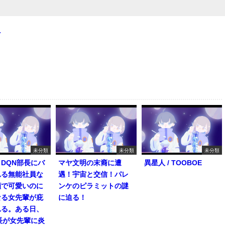
4
未分類
未分類
未分類
DQN部長にバ
マヤ文明の末裔に遭
異星人 / TOOBOE
れる無能社員な
遇！宇宙と交信！パレ
顔で可愛いのに
ンケのピラミットの謎
なる女先輩が庇
に迫る！
れる。ある日、
長が女先輩に炎