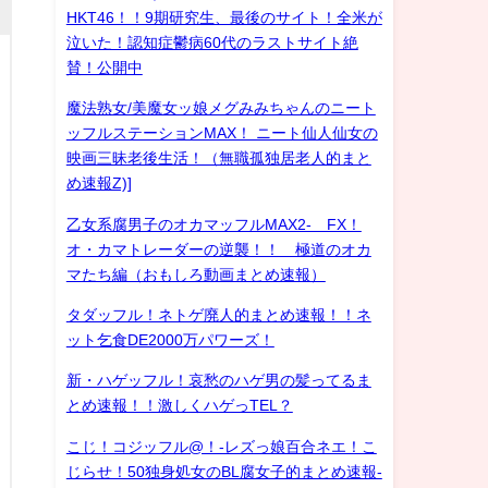
HKT46！！9期研究生、最後のサイト！全米が
泣いた！認知症鬱病60代のラストサイト絶
賛！公開中
魔法熟女/美魔女ッ娘メグみみちゃんのニート
ッフルステーションMAX！ ニート仙人仙女の
映画三昧老後生活！（無職孤独居老人的まと
め速報Z)]
乙女系腐男子のオカマッフルMAX2- FX！
オ・カマトレーダーの逆襲！！ 極道のオカ
マたち編（おもしろ動画まとめ速報）
タダッフル！ネトゲ廃人的まとめ速報！！ネ
ット乞食DE2000万パワーズ！
新・ハゲッフル！哀愁のハゲ男の髪ってるま
とめ速報！！激しくハゲっTEL？
こじ！コジッフル@！-レズっ娘百合ネエ！こ
じらせ！50独身処女のBL腐女子的まとめ速報-