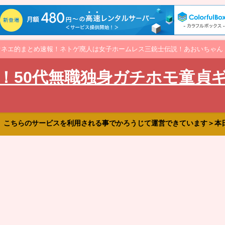
オネエ的まとめ速報！ネトゲ廃人は女子ホームレス三銃士伝説！あおいちゃん
！50代無職独身ガチホモ童貞
、こちらのサービスを利用される事でかろうじて運営できています＞本