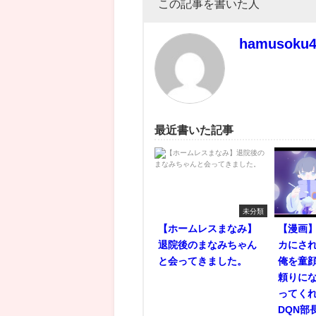
この記事を書いた人
hamusoku
最近書いた記事
未分類
【ホームレスまなみ】
【漫画】
退院後のまなみちゃん
カにさ
と会ってきました。
俺を童
頼りに
ってく
DQN部