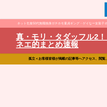
ネット乞食50代無職独身ガチホモ童貞ギング・ゲイなー女装子
真・モリ・タダッフル2！
ネエ的まとめ速報
孤立＜お客様皆様が掲載の記事等へアクセス、閲覧