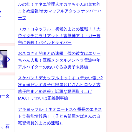
ルの杜！オネエ管理人オカマちゃんの鬼女的
ろ
まとめ速報!オカマッフルアタックナンバーハ
ゲイ
ーフ
ユカ・ヨネッフル！初老的まとめ速報！！大
帝イタチにラリアット！害獣神アリ・ガー被
害に必殺！パイルドライバー
おネコさん的まとめ速報 僕の彼女はエリー
ちゃん人形！豆腐メンタルメンヘラ電波中年
アルバイターのぬいぐるみ男子末路編
スケバン！デカッフルまっくす（デカい強い2
次元嫁だいすき子供部屋おじさんヒロシ之古
惑仔的まとめ速報）話題な動画取り上げ
コータ
MAX！デカいは正義刑事編
アキヨッフル-！ネオニートスケ番長のエキス
トラ芸能情報局！（子ども部屋おばさんの自
宅警備員的まとめ速報）
」、石