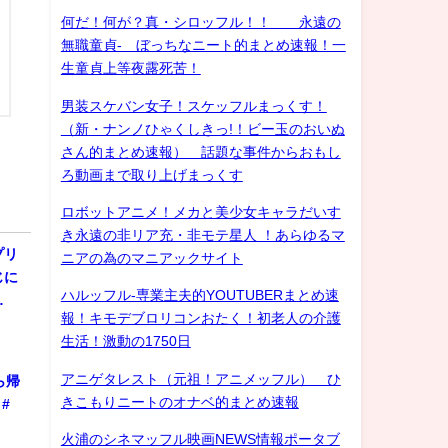
何だ！何が？真・シロッフル！！ 永遠の
無職童貞- ぼっちなニート的まとめ速報！一
生童貞上等夜露死苦！
男装スケバン女子！スケッフルまっくす！
（新・ナンノひゃくしきっ!！ビー玉のおいぬ
さん的まとめ速報） 話題な事件からおもし
ろ動画まで取り上げまっくす
ロボットアニメ！メカと美少女キャラだいす
き永遠の非リア充・非モテ星人 ！あらゆるマ
プリ
ニアの為のマニアックサイト
じに
ハルッフル-専業主夫的YOUTUBERまとめ速
…
報！キモデブロリコンおたく！初老人の介護
生活！激動の1750日
アニゲタレスト（元祖！アニメッフル） ひ
ら帰
きこもりニートのオナベ的まとめ速報
#
火浦のシネマッフル映画NEWS情報ポータブ