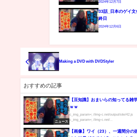
2024年12月7日
33話_日本のゲイ
終日
2024年12月6日
Making a DVD with DVDStyler
おすすめの記事
【豆知識】おまいらの知ってる雑
ｗｗ
c_img_param=; //img-c.net/output/site/42.js
c_img_param=; //img-c.net/...
ニュース
【画像】ワイ（23）、一週間分の