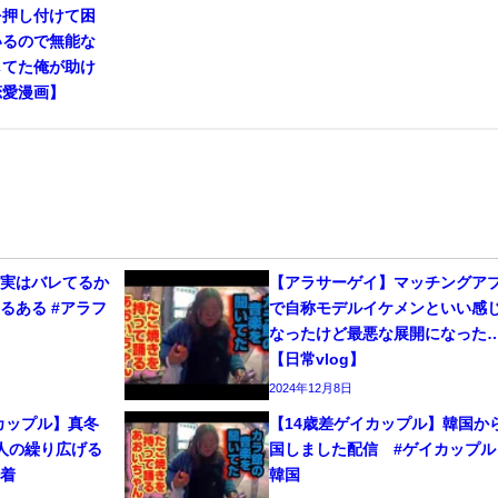
を押し付けて困
いるので無能な
してた俺が助け
恋愛漫画】
、実はバレてるか
【アラサーゲイ】マッチングア
るある #アラフ
で自称モデルイケメンといい感
なったけど最悪な展開になった
【日常vlog】
2024年12月8日
カップル】真冬
【14歳差ゲイカップル】韓国か
人の繰り広げる
国しました配信 #ゲイカップル 
密着
韓国