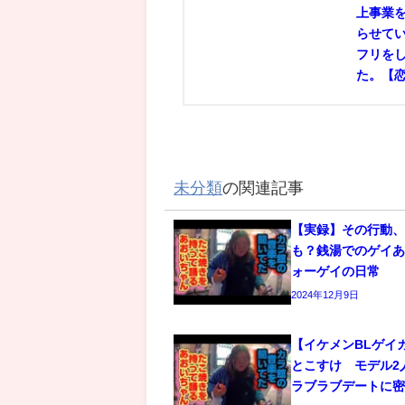
上事業
らせて
フリを
た。【
未分類
の関連記事
【実録】その行動
も？銭湯でのゲイあ
ォーゲイの日常
2024年12月9日
【イケメンBLゲイ
とこすけ モデル2
ラブラブデートに