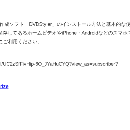
DVD作成ソフト「DVDStyler」のインストール方法と基本的な
してあるホームビデオやiPhone・Androidなどのスマホ
にご利用ください。
nel/UC2zSfFivHip-6O_JYaHuCYQ?view_as=subscriber?
rize