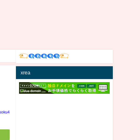
xrea
soku4