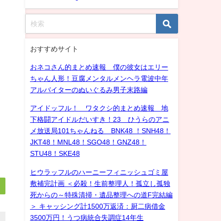
おすすめサイト
おネコさん的まとめ速報 僕の彼女はエリー
ちゃん人形！豆腐メンタルメンヘラ電波中年
アルバイターのぬいぐるみ男子末路編
アイドッフル！ ワタクシ的まとめ速報 地
下格闘アイドルだいすき！23 ひうらのアニ
メ放送局101ちゃんねる BNK48 ！SNH48！
JKT48！MNL48！SGO48！GNZ48！
STU48！SKE48
ヒウラッフルのハーニーフィニッシュゴミ屋
敷補完計画 ＜必殺！生前整理人！孤立し孤独
死からの～特殊清掃・遺品整理への道F完結編
＞ キャッシング計1500万返済：厨二病借金
3500万円！うつ病統合失調症14年生