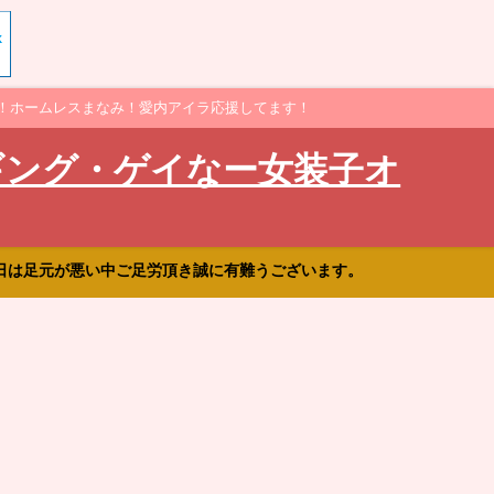
！ホームレスまなみ！愛内アイラ応援してます！
ギング・ゲイなー女装子オ
日は足元が悪い中ご足労頂き誠に有難うございます。