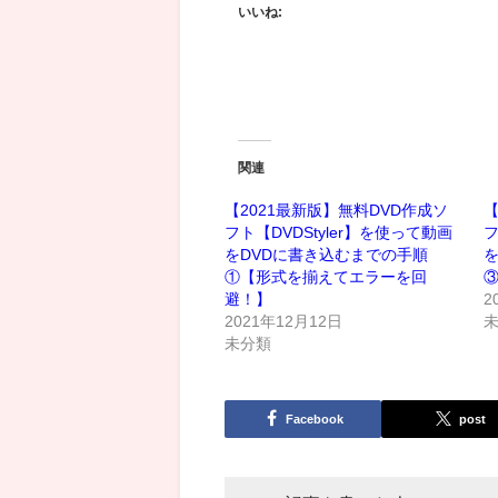
いいね:
関連
【2021最新版】無料DVD作成ソ
【
フト【DVDStyler】を使って動画
フ
をDVDに書き込むまでの手順
を
①【形式を揃えてエラーを回
③
避！】
2
2021年12月12日
未分類
Facebook
post