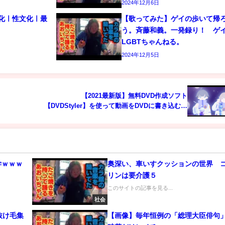
2024年12月6日
文化ㅣ性文化ㅣ最
【歌ってみた】ゲイの歩いて帰
う。斉藤和義。一発録り！ 
LGBTちゃんねる。
2024年12月5日
【2021最新版】無料DVD作成ソフト
【DVDStyler】を使って動画をDVDに書き込むま
での手順①【形式を揃えてエラーを回避！】
学ｗｗｗ
奥深い、車いすクッションの世界 
リンは要介護５
このサイトの記事を見る...
社会
抜け毛集
【画像】毎年恒例の「総理大臣俳句