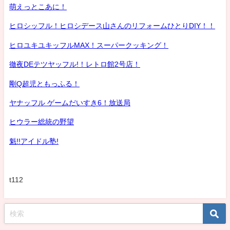
萌えっとこあに！
ヒロシッフル！ヒロシデース山さんのリフォームひとりDIY！！
ヒロユキユキッフルMAX！スーパークッキング！
徹夜DEテツヤッフル!！レトロ館2号店！
剛Q超児ともっふる！
ヤナッフル ゲームだいすき6！放送局
ヒウラー総統の野望
魁!!アイドル塾!
t112