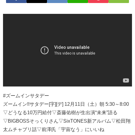
#ズームインサタデー
ズームイン!!サタデー[字][デ] 12月11日（土）朝 5:30～8:00
▽どうなる10万円給付▽斎藤佑樹が生出演“未来”語る
▽BIGBOSSそっくりさん▽SixTONES新アルバム▽松田翔
太ムチャブリ話▽前澤氏「宇宙なう」にいいね