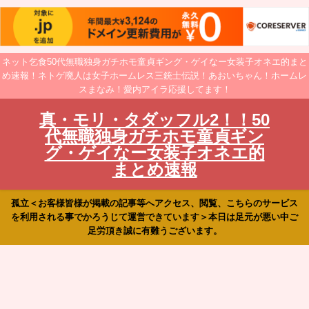
ネット乞食50代無職独身ガチホモ童貞ギング・ゲイなー女装子オネエ的まと
め速報！ネトゲ廃人は女子ホームレス三銃士伝説！あおいちゃん！ホームレ
スまなみ！愛内アイラ応援してます！
真・モリ・タダッフル2！！50
代無職独身ガチホモ童貞ギン
グ・ゲイなー女装子オネエ的
まとめ速報
孤立＜お客様皆様が掲載の記事等へアクセス、閲覧、こちらのサービス
を利用される事でかろうじて運営できています＞本日は足元が悪い中ご
足労頂き誠に有難うございます。