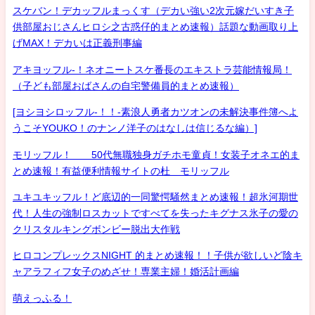
スケバン！デカッフルまっくす（デカい強い2次元嫁だいすき子
供部屋おじさんヒロシ之古惑仔的まとめ速報）話題な動画取り上
げMAX！デカいは正義刑事編
アキヨッフル-！ネオニートスケ番長のエキストラ芸能情報局！
（子ども部屋おばさんの自宅警備員的まとめ速報）
[ヨシヨシロッフル-！！-素浪人勇者カツオンの未解決事件簿へよ
うこそYOUKO！のナンノ洋子のはなしは信じるな編）]
モリッフル！ 50代無職独身ガチホモ童貞！女装子オネエ的ま
とめ速報！有益便利情報サイトの杜 モリッフル
ユキユキッフル！ど底辺的一同驚愕騒然まとめ速報！超氷河期世
代！人生の強制ロスカットですべてを失ったキグナス氷子の愛の
クリスタルキングボンビー脱出大作戦
ヒロコンプレックスNIGHT 的まとめ速報！！子供が欲しいど陰キ
ャアラフィフ女子のめざせ！専業主婦！婚活計画編
萌えっふる！