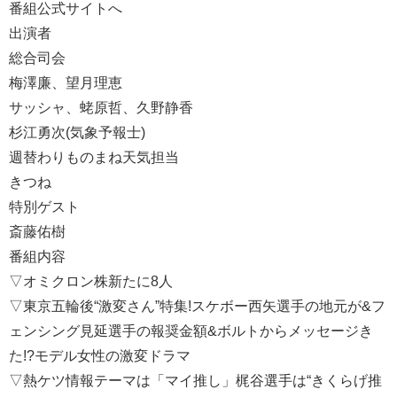
番組公式サイトへ
出演者
総合司会
梅澤廉、望月理恵
サッシャ、蛯原哲、久野静香
杉江勇次(気象予報士)
週替わりものまね天気担当
きつね
特別ゲスト
斎藤佑樹
番組内容
▽オミクロン株新たに8人
▽東京五輪後“激変さん”特集!スケボー西矢選手の地元が&フ
ェンシング見延選手の報奨金額&ボルトからメッセージき
た!?モデル女性の激変ドラマ
▽熱ケツ情報テーマは「マイ推し」梶谷選手は“きくらげ推