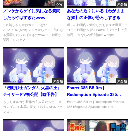
ゲイ
未分類
ノンケからゲイに気になる質問
あなたの近くにいる【わがまま
したらやばすぎたwww
な奴】の正体が恐ろしすぎる
1:名無しさん＠おカマいっぱい
📘この動画内で紹介したおすすめ動画・ニ
2022.02.07(Mon) ノンケからゲイに気にな
コニコ動画は 知識のNetflix【Dラボ】で見
る質問したらやばすぎたwwwって動画が
放題！ 今なら20日間無料→https...
話題らしいぞ 2:...
未分類
未分類
『機動戦士ガンダム 火星の王』
Esaret 385 Bölüm |
テイザーＰV初公開【嘘予告】
Redemption Episode 385
(English & Spanish subs)
もしもオルガが新作の主人公だったら ＃
Esaret 385 Bölüm | Redemption Episode
ガンダム ＃水星の魔女 ＃鉄血のオルフェ
385 (English & Spanish subs) htt...
ンズ...