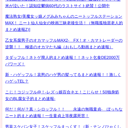
米が泣いた！認知症鬱病60代のラストサイト絶賛！公開中
魔法熟女/美魔女ッ娘メグみみちゃんのニートッフルステーション
MAX！ ニート仙人仙女の映画三昧老後生活！（無職孤独居老人的
まとめ速報Z)]
乙女系腐男子のオカマッフルMAX2- FX！オ・カマトレーダーの
逆襲！！ 極道のオカマたち編（おもしろ動画まとめ速報）
タダッフル！ネトゲ廃人的まとめ速報！！ネット乞食DE2000万
パワーズ！
新・ハゲッフル！哀愁のハゲ男の髪ってるまとめ速報！！激しく
ハゲっTEL？
こじ！コジッフル@！-レズっ娘百合ネエ！こじらせ！50独身処
女のBL腐女子的まとめ速報-
何だ！何が？真・シロッフル！！ 永遠の無職童貞- ぼっちな
ニート的まとめ速報！一生童貞上等夜露死苦！
男装スケバン女子！スケッフルまっくす！（新・ナンノひゃくし