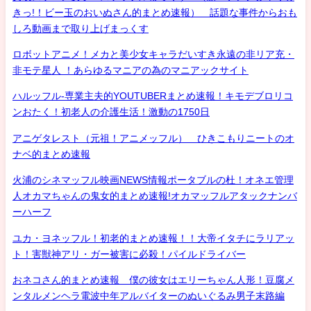
きっ!！ビー玉のおいぬさん的まとめ速報） 話題な事件からおも
しろ動画まで取り上げまっくす
ロボットアニメ！メカと美少女キャラだいすき永遠の非リア充・
非モテ星人 ！あらゆるマニアの為のマニアックサイト
ハルッフル-専業主夫的YOUTUBERまとめ速報！キモデブロリコ
ンおたく！初老人の介護生活！激動の1750日
アニゲタレスト（元祖！アニメッフル） ひきこもりニートのオ
ナベ的まとめ速報
火浦のシネマッフル映画NEWS情報ポータブルの杜！オネエ管理
人オカマちゃんの鬼女的まとめ速報!オカマッフルアタックナンバ
ーハーフ
ユカ・ヨネッフル！初老的まとめ速報！！大帝イタチにラリアッ
ト！害獣神アリ・ガー被害に必殺！パイルドライバー
おネコさん的まとめ速報 僕の彼女はエリーちゃん人形！豆腐メ
ンタルメンヘラ電波中年アルバイターのぬいぐるみ男子末路編