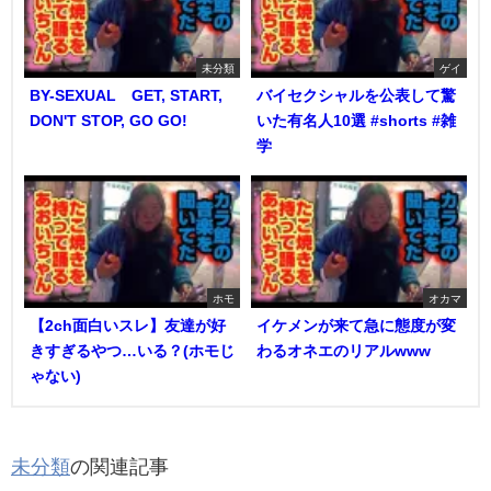
未分類
ゲイ
BY-SEXUAL GET, START,
バイセクシャルを公表して驚
DON'T STOP, GO GO!
いた有名人10選 #shorts #雑
学
ホモ
オカマ
【2ch面白いスレ】友達が好
イケメンが来て急に態度が変
きすぎるやつ…いる？(ホモじ
わるオネエのリアルwww
ゃない)
未分類
の関連記事