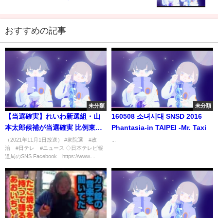
おすすめの記事
未分類
未分類
【当選確実】れいわ新選組・山
‎16‎0‎5‎08 소녀시대 SNSD 2016
本太郎候補が当選確実 比例東京
Phantasia-in TAIPEI -Mr. Taxi
ブロック
（2021年11月1日放送） #衆院選 #政
...
治 #日テレ #ニュース ◇日本テレビ報
道局のSNS Facebook https://www....