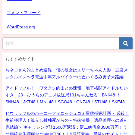
コメントフィード
WordPress.org
おすすめサイト
おネコさん的まとめ速報 僕の彼女はエリーちゃん人形！豆腐メ
ンタルメンヘラ電波中年アルバイターのぬいぐるみ男子末路編
アイドッフル！ ワタクシ的まとめ速報 地下格闘アイドルだい
すき！23 ひうらのアニメ放送局101ちゃんねる BNK48 ！
SNH48！JKT48！MNL48！SGO48！GNZ48！STU48！SKE48
ヒウラッフルのハーニーフィニッシュゴミ屋敷補完計画 ＜必殺！
生前整理人！孤立し孤独死からの～特殊清掃・遺品整理への道F
完結編＞ キャッシング計1500万返済：厨二病借金3500万円！う
つ病統合失調症14年生HKT46！！9期研究生、最後のサイト！全