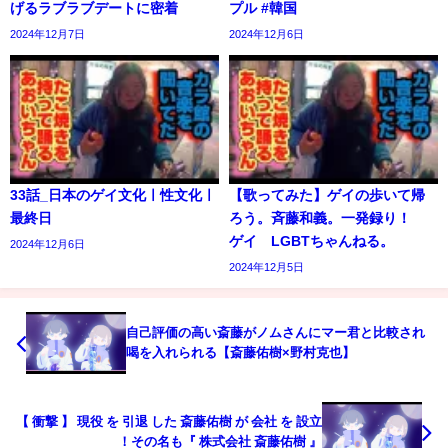
げるラブラブデートに密着
プル #韓国
2024年12月7日
2024年12月6日
33話_日本のゲイ文化ㅣ性文化ㅣ
【歌ってみた】ゲイの歩いて帰
最終日
ろう。斉藤和義。一発録り！
ゲイ LGBTちゃんねる。
2024年12月6日
2024年12月5日
自己評価の高い斎藤がノムさんにマー君と比較され
喝を入れられる【斎藤佑樹×野村克也】
【 衝撃 】 現役 を 引退 した 斎藤佑樹 が 会社 を 設立
！その名も『 株式会社 斎藤佑樹 』