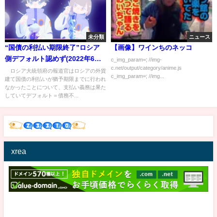
未分類
ニュース
“国債の利払い期限終了”ロシア
【画像】ワインちのネッコ
側デフォルト認めず(2022年6月
c_img_param=; //img-
c.net/output/category/anime.js
28日)
ロシア大統領府の報道官はロシアの外貨
c_img_param=; //img...
建て国債の利払いが猶予期限までに行われ
なかったことについて、支払い義務は果た
していてデフォルト＝債務不...
xrea