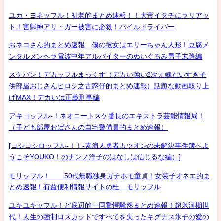
ユカ・ヨネッフル！初老的まとめ速報！！大帝イタチにラリアッ
ト！害獣神アリ・ガー被害に必殺！パイルドライバー
おネコさん的まとめ速報 僕の彼女はエリーちゃん人形！豆腐メ
ンタルメンヘラ電波中年アルバイターのぬいぐるみ男子末路編
スケバン！デカッフルまっくす（デカい強い2次元嫁だいすき子
供部屋おじさんヒロシ之古惑仔的まとめ速報）話題な動画取り上
げMAX！デカいは正義刑事編
アキヨッフル-！ネオニートスケ番長のエキストラ芸能情報局！
（子ども部屋おばさんの自宅警備員的まとめ速報）
[ヨシヨシロッフル-！！-素浪人勇者カツオンの未解決事件簿へよ
うこそYOUKO！のナンノ洋子のはなしは信じるな編）]
モリッフル！ 50代無職独身ガチホモ童貞！女装子オネエ的ま
とめ速報！有益便利情報サイトの杜 モリッフル
ユキユキッフル！ど底辺的一同驚愕騒然まとめ速報！超氷河期世
代！人生の強制ロスカットですべてを失ったキグナス氷子の愛の