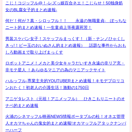
こじ！コジッフル@！-レズっ娘百合ネエ！こじらせ！50独身処
女のBL腐女子的まとめ速報-
何だ！何が？真・シロッフル！！ 永遠の無職童貞- ぼっちな
ニート的まとめ速報！一生童貞上等夜露死苦！
男装スケバン女子！スケッフルまっくす！（新・ナンノひゃくし
きっ!！ビー玉のおいぬさん的まとめ速報） 話題な事件からおも
しろ動画まで取り上げまっくす
ロボットアニメ！メカと美少女キャラだいすき永遠の非リア充・
非モテ星人 ！あらゆるマニアの為のマニアックサイト
ハルッフル-専業主夫的YOUTUBERまとめ速報！キモデブロリコ
ンおたく！初老人の介護生活！激動の1750日
アニゲタレスト（元祖！アニメッフル） ひきこもりニートのオ
ナベ的まとめ速報
火浦のシネマッフル映画NEWS情報ポータブルの杜！オネエ管理
人オカマちゃんの鬼女的まとめ速報!オカマッフルアタックナンバ
ーハーフ