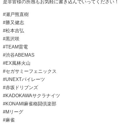
是非皆様の所感もお気軽に書き込んでいってください！
#瀬戸熊直樹
#勝又健志
#松本吉弘
#黒沢咲
#TEAM雷電
#渋谷ABEMAS
#EX風林火山
#セガサミーフェニックス
#UNEXTパイレーツ
#赤坂ドリブンズ
#KADOKAWAサクラナイツ
#KONAMI麻雀格闘倶楽部
#Mリーグ
#麻雀