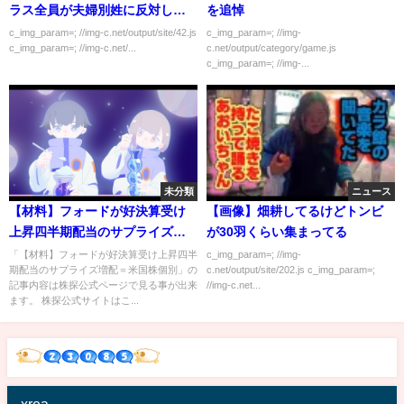
ラス全員が夫婦別姓に反対し
を追悼
た！」←2万いいね
c_img_param=; //img-c.net/output/site/42.js
c_img_param=; //img-
c_img_param=; //img-c.net/...
c.net/output/category/game.js
c_img_param=; //img-...
未分類
ニュース
【材料】フォードが好決算受け
【画像】畑耕してるけどトンビ
上昇四半期配当のサプライズ増
が30羽くらい集まってる
配＝米国株個別
「【材料】フォードが好決算受け上昇四半
c_img_param=; //img-
期配当のサプライズ増配＝米国株個別」の
c.net/output/site/202.js c_img_param=;
記事内容は株探公式ページで見る事が出来
//img-c.net...
ます。 株探公式サイトはこ...