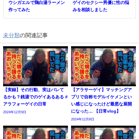
ウシガエルで鶏白湯ラーメン
ゲイのセクシー男優に性の悩
作ってみた
みを相談しました
未分類
の関連記事
【実録】その行動、実はバレて
【アラサーゲイ】マッチングア
るかも？銭湯でのゲイあるある #
プリで自称モデルイケメンとい
アラフォーゲイの日常
い感じになったけど最悪な展開
になった… 【日常vlog】
2024年12月9日
2024年12月8日