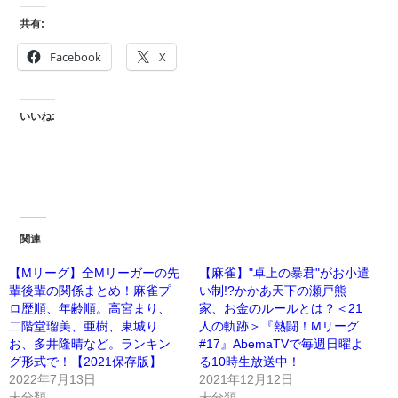
共有:
Facebook
X
いいね:
関連
【Mリーグ】全Mリーガーの先
【麻雀】"卓上の暴君"がお小遣
輩後輩の関係まとめ！麻雀プ
い制!?かかあ天下の瀬戸熊
ロ歴順、年齢順。高宮まり、
家、お金のルールとは？＜21
二階堂瑠美、亜樹、東城り
人の軌跡＞『熱闘！Mリーグ
お、多井隆晴など。ランキン
#17』AbemaTVで毎週日曜よ
グ形式で！【2021保存版】
る10時生放送中！
2022年7月13日
2021年12月12日
未分類
未分類