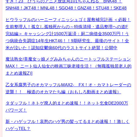
すき！23 ひうらのアニメ放送局101ちゃんねる BNK48 ！
SNH48！JKT48！MNL48！SGO48！GNZ48！STU48！SKE48
ヒウラッフルのハーニーフィニッシュゴミ屋敷補完計画 ＜必殺！
生前整理人！孤立し孤独死からの～特殊清掃・遺品整理への道F
完結編＞ キャッシング計1500万返済：厨二病借金3500万円！う
つ病統合失調症14年生HKT46！！9期研究生、最後のサイト！全
米が泣いた！認知症鬱病60代のラストサイト絶賛！公開中
魔法熟女/美魔女ッ娘メグみみちゃんのニートッフルステーション
MAX！ ニート仙人仙女の映画三昧老後生活！（無職孤独居老人的
まとめ速報Z)]
乙女系腐男子のオカマッフルMAX2- FX！オ・カマトレーダーの
逆襲！！ 極道のオカマたち編（おもしろ動画まとめ速報）
タダッフル！ネトゲ廃人的まとめ速報！！ネット乞食DE2000万
パワーズ！
新・ハゲッフル！哀愁のハゲ男の髪ってるまとめ速報！！激しく
ハゲっTEL？