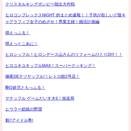
クリスタルキングボンビー脱出大作戦
ヒロコンプレックスNIGHT 的まとめ速報！！子供が欲しいど陰キ
ャアラフィフ女子のめざせ！専業主婦！婚活計画編
萌えっふる！
萌えっとこあに！
ヒロシッフル！ヒロシデース山さんのリフォームひとりDIY！！
ヒロユキユキッフルMAX！スーパークッキング！
徹夜DEテツヤッフル!！レトロ館2号店！
剛Q超児ともっふる！
ヤナッフル ゲームだいすき6！放送局
ヒウラー総統の野望
魁!!アイドル塾!