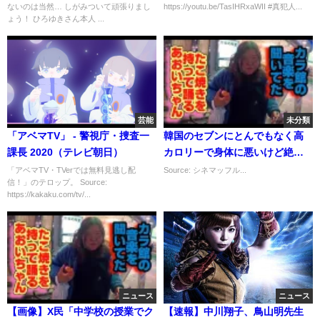
ないのは当然… しがみついて頑張りまし
https://youtu.be/TasIHRxaWII #真犯人...
ょう！ ひろゆきさん本人 ...
芸能
未分類
「アベマTV」 - 警視庁・捜査一
韓国のセブンにとんでもなく高
課長 2020（テレビ朝日）
カロリーで身体に悪いけど絶対
美味い食べ物見つけました！
「アベマTV・TVerでは無料見逃し配
Source: シネマッフル...
信！」のテロップ。 Source:
https://kakaku.com/tv/...
ニュース
ニュース
【画像】X民「中学校の授業でク
【速報】中川翔子、鳥山明先生