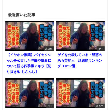
最近書いた記事
未分類
ゲイ
【イヤホン推奨】バイセクシ
ゲイを公表している・疑惑の
ャルを公言した理由や悩みに
ある芸能人 話題順ランキン
ついて語る四季凪アキラ【切
グTOP17選
り抜き/にじさんじ】
ホモ
オカマ