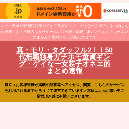
ネット乞食50代無職独身ガチホモ童貞ギング・ゲイなー女装子オネエ的まと
め速報！ネトゲ廃人は女子ホームレス三銃士伝説！あおいちゃん！ホームレ
スまなみ！愛内アイラ応援してます！
真・モリ・タダッフル2！！50
代無職独身ガチホモ童貞ギン
グ・ゲイなー女装子オネエ的
まとめ速報
孤立＜お客様皆様が掲載の記事等へアクセス、閲覧、こちらのサービス
を利用される事でかろうじて運営できています＞本日は足元が悪い中ご
足労頂き誠に有難うございます。