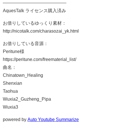
――――――――――――――
AquesTalk ライセンス購入済み
お借りしているゆっくり素材：
http://nicotalk.com/charasozai_yk.html
お借りしている音源：
Peritune様
https://peritune.com/freematerial_list/
曲名：
Chinatown_Healing
Shenxian
Taohua
Wuxia2_Guzheng_Pipa
Wuxia3
powered by
Auto Youtube Summarize