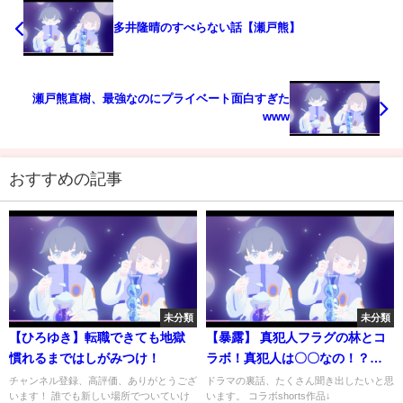
多井隆晴のすべらない話【瀬戸熊】
瀬戸熊直樹、最強なのにプライベート面白すぎた
www
おすすめの記事
未分類
未分類
【ひろゆき】転職できても地獄
【暴露】 真犯人フラグの林とコ
慣れるまではしがみつけ！
ラボ！真犯人は〇〇なの！？
【ネタバレ注意】
チャンネル登録、高評価、ありがとうござ
ドラマの裏話、たくさん聞き出したいと思
います！ 誰でも新しい場所でついていけ
います。 コラボshorts作品↓