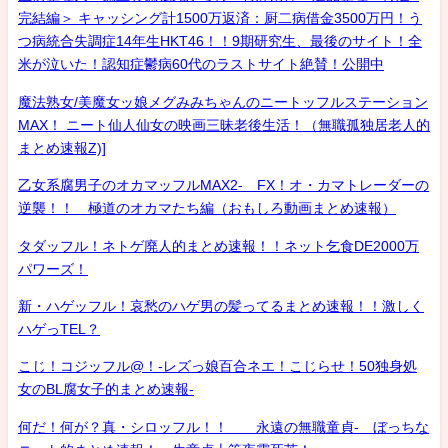
完結編＞ キャッシング計1500万返済：厨二病借金3500万円！う
つ病統合失調症14年生HKT46！！9期研究生、最後のサイト！全
米が泣いた！認知症鬱病60代のラストサイト絶賛！公開中
魔法熟女/美魔女ッ娘メグみみちゃんのニートッフルステーション
MAX！ ニート仙人仙女の映画三昧老後生活！（無職孤独居老人的
まとめ速報Z)]
乙女系腐男子のオカマッフルMAX2- FX！オ・カマトレーダーの
逆襲！！ 極道のオカマたち編（おもしろ動画まとめ速報）
タダッフル！ネトゲ廃人的まとめ速報！！ネット乞食DE2000万
パワーズ！
新・ハゲッフル！哀愁のハゲ男の髪ってるまとめ速報！！激しく
ハゲっTEL？
こじ！コジッフル@！-レズっ娘百合ネエ！こじらせ！50独身処
女のBL腐女子的まとめ速報-
何だ！何が？真・シロッフル！！ 永遠の無職童貞- ぼっちな