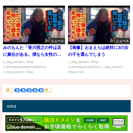
ニュース
ニュース
みのもんた「香川照之の件は店
【画像】おまえらは絶対に3の女
に責任がある。僕なら女性のほ
の子を選んでしまう
うから脱ぐ」
c_img_param=; //img-
c_img_param=; //img-
c.net/output/category/anime.js
c.net/output/site/202.js c_img_param=;
c_img_param=; //img...
//img-c.net...
xrea