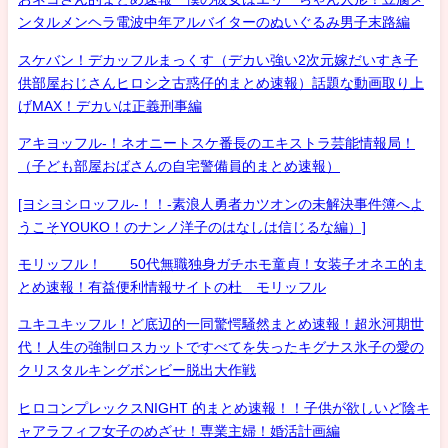
ンタルメンヘラ電波中年アルバイターのぬいぐるみ男子末路編
スケバン！デカッフルまっくす（デカい強い2次元嫁だいすき子
供部屋おじさんヒロシ之古惑仔的まとめ速報）話題な動画取り上
げMAX！デカいは正義刑事編
アキヨッフル-！ネオニートスケ番長のエキストラ芸能情報局！
（子ども部屋おばさんの自宅警備員的まとめ速報）
[ヨシヨシロッフル-！！-素浪人勇者カツオンの未解決事件簿へよ
うこそYOUKO！のナンノ洋子のはなしは信じるな編）]
モリッフル！ 50代無職独身ガチホモ童貞！女装子オネエ的ま
とめ速報！有益便利情報サイトの杜 モリッフル
ユキユキッフル！ど底辺的一同驚愕騒然まとめ速報！超氷河期世
代！人生の強制ロスカットですべてを失ったキグナス氷子の愛の
クリスタルキングボンビー脱出大作戦
ヒロコンプレックスNIGHT 的まとめ速報！！子供が欲しいど陰キ
ャアラフィフ女子のめざせ！専業主婦！婚活計画編