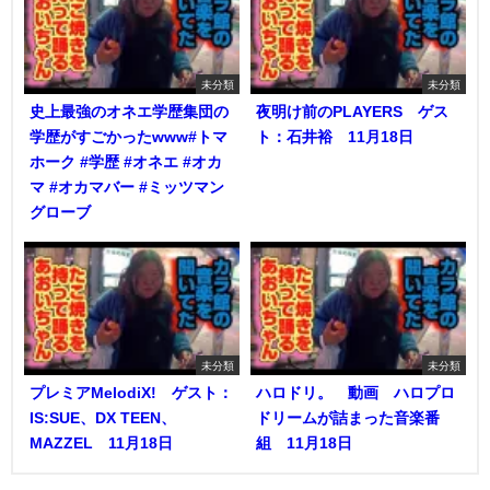
未分類
未分類
史上最強のオネエ学歴集団の
夜明け前のPLAYERS ゲス
学歴がすごかったwww#トマ
ト：石井裕 11月18日
ホーク #学歴 #オネエ #オカ
マ #オカマバー #ミッツマン
グローブ
未分類
未分類
プレミアMelodiX! ゲスト：
ハロドリ。 動画 ハロプロ
IS:SUE、DX TEEN、
ドリームが詰まった音楽番
MAZZEL 11月18日
組 11月18日