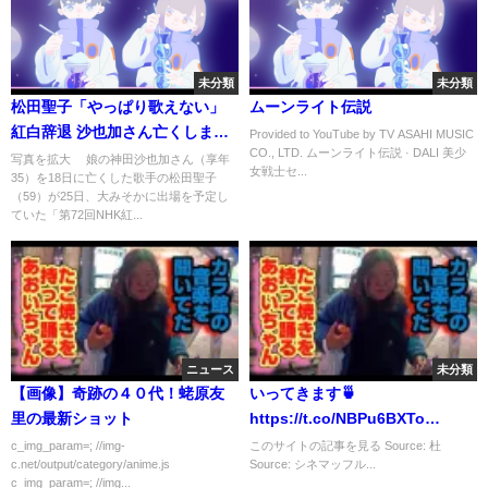
未分類
未分類
松田聖子「やっぱり歌えない」
ムーンライト伝説
紅白辞退 沙也加さん亡くしまだ1
Provided to YouTube by TV ASAHI MUSIC
CO., LTD. ムーンライト伝説 · DALI 美少
週間...悲しみ深く
写真を拡大 娘の神田沙也加さん（享年
女戦士セ...
35）を18日に亡くした歌手の松田聖子
（59）が25日、大みそかに出場を予定し
ていた「第72回NHK紅...
ニュース
未分類
【画像】奇跡の４０代！蛯原友
いってきます🍵
里の最新ショット
https://t.co/NBPu6BXTo…
c_img_param=; //img-
このサイトの記事を見る Source: 杜
c.net/output/category/anime.js
Source: シネマッフル...
c_img_param=; //img...