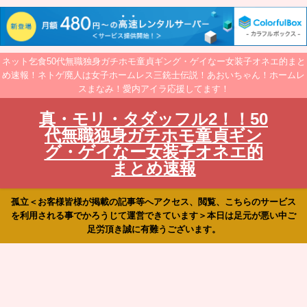
ネット乞食50代無職独身ガチホモ童貞ギング・ゲイなー女装子オネエ的まと
め速報！ネトゲ廃人は女子ホームレス三銃士伝説！あおいちゃん！ホームレ
スまなみ！愛内アイラ応援してます！
真・モリ・タダッフル2！！50
代無職独身ガチホモ童貞ギン
グ・ゲイなー女装子オネエ的
まとめ速報
孤立＜お客様皆様が掲載の記事等へアクセス、閲覧、こちらのサービス
を利用される事でかろうじて運営できています＞本日は足元が悪い中ご
足労頂き誠に有難うございます。