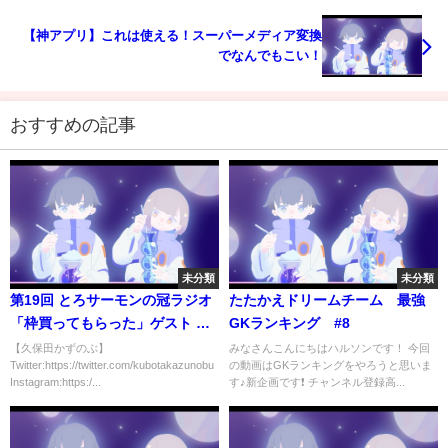
【神アプリ】これは使える！スーパーメディア変換
でなんでもこい！
おすすめの記事
未分類
未分類
第19回 とろサーモンの冠ラジオ
たたかえドリームチーム 最強
「枠買ってもらった」ゲスト 中
GKランキング #8
山功太
【久保田かずのぶ】
みなさんこんにちはハルソンです！ 今回
Twitter:https://twitter.com/kubotakazunobu
の動画はGKランキングをやろうと思いま
Instagram:https:/...
す♪新企画です❗️ チャンネル登録高...