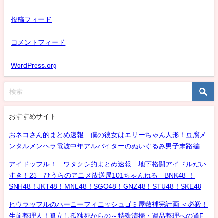
投稿フィード
コメントフィード
WordPress.org
おすすめサイト
おネコさん的まとめ速報 僕の彼女はエリーちゃん人形！豆腐メ
ンタルメンヘラ電波中年アルバイターのぬいぐるみ男子末路編
アイドッフル！ ワタクシ的まとめ速報 地下格闘アイドルだい
すき！23 ひうらのアニメ放送局101ちゃんねる BNK48 ！
SNH48！JKT48！MNL48！SGO48！GNZ48！STU48！SKE48
ヒウラッフルのハーニーフィニッシュゴミ屋敷補完計画 ＜必殺！
生前整理人！孤立し孤独死からの～特殊清掃・遺品整理への道F