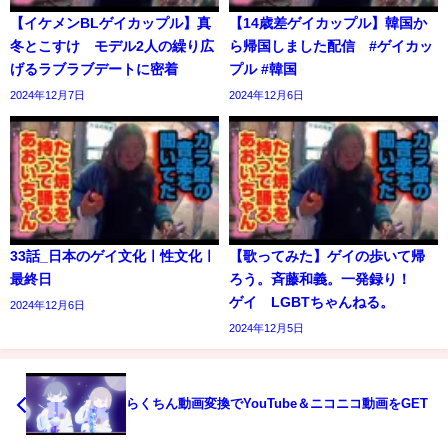
【イケメンBLゲイカップル】真
【14歳差ゲイカップル】韓国か
冬とこすけ モデル2人の繰り広
ら帰国しました配信 #ゲイカッ
げるラブラブデートに密着
プル #韓国
2024年12月7日
2024年12月6日
33話_日本のゲイ文化ㅣ性文化ㅣ
【歌ってみた】ゲイの歩いて帰
最終日
ろう。斉藤和義。一発録り！
ゲイ LGBTちゃんねる。
2024年12月6日
2024年12月5日
らくちん動画変換でYouTube＆ニコニコ動画をGET