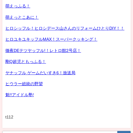
萌えっふる！
萌えっとこあに！
ヒロシッフル！ヒロシデース山さんのリフォームひとりDIY！！
ヒロユキユキッフルMAX！スーパークッキング！
徹夜DEテツヤッフル!！レトロ館2号店！
剛Q超児ともっふる！
ヤナッフル ゲームだいすき6！放送局
ヒウラー総統の野望
魁!!アイドル塾!
t112