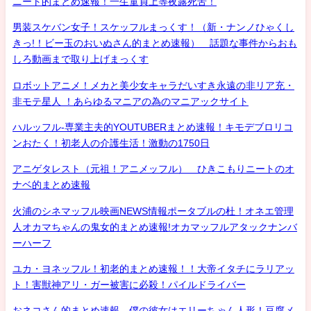
ニート的まとめ速報！一生童貞上等夜露死苦！
男装スケバン女子！スケッフルまっくす！（新・ナンノひゃくし
きっ!！ビー玉のおいぬさん的まとめ速報） 話題な事件からおも
しろ動画まで取り上げまっくす
ロボットアニメ！メカと美少女キャラだいすき永遠の非リア充・
非モテ星人 ！あらゆるマニアの為のマニアックサイト
ハルッフル-専業主夫的YOUTUBERまとめ速報！キモデブロリコ
ンおたく！初老人の介護生活！激動の1750日
アニゲタレスト（元祖！アニメッフル） ひきこもりニートのオ
ナベ的まとめ速報
火浦のシネマッフル映画NEWS情報ポータブルの杜！オネエ管理
人オカマちゃんの鬼女的まとめ速報!オカマッフルアタックナンバ
ーハーフ
ユカ・ヨネッフル！初老的まとめ速報！！大帝イタチにラリアッ
ト！害獣神アリ・ガー被害に必殺！パイルドライバー
おネコさん的まとめ速報 僕の彼女はエリーちゃん人形！豆腐メ