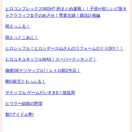
ヒロコンプレックスNIGHT 的まとめ速報！！子供が欲しいど陰キ
ャアラフィフ女子のめざせ！専業主婦！婚活計画編
萌えっふる！
萌えっとこあに！
ヒロシッフル！ヒロシデース山さんのリフォームひとりDIY！！
ヒロユキユキッフルMAX！スーパークッキング！
徹夜DEテツヤッフル!！レトロ館2号店！
剛Q超児ともっふる！
ヤナッフル ゲームだいすき6！放送局
ヒウラー総統の野望
魁!!アイドル塾!