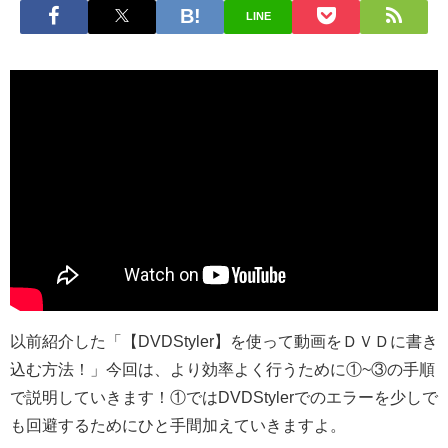
LINE
以前紹介した「【DVDStyler】を使って動画をＤＶＤに書き
込む方法！」今回は、より効率よく行うために①~③の手順
で説明していきます！①ではDVDStylerでのエラーを少しで
も回避するためにひと手間加えていきますよ。