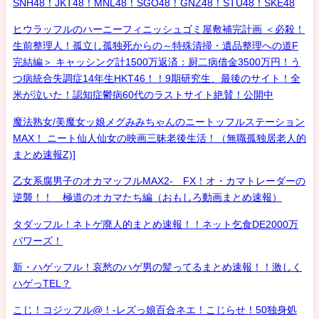
SNH48！JKT48！MNL48！SGO48！GNZ48！STU48！SKE48
ヒウラッフルのハーニーフィニッシュゴミ屋敷補完計画 ＜必殺！
生前整理人！孤立し孤独死からの～特殊清掃・遺品整理への道F
完結編＞ キャッシング計1500万返済：厨二病借金3500万円！う
つ病統合失調症14年生HKT46！！9期研究生、最後のサイト！全
米が泣いた！認知症鬱病60代のラストサイト絶賛！公開中
魔法熟女/美魔女ッ娘メグみみちゃんのニートッフルステーション
MAX！ ニート仙人仙女の映画三昧老後生活！（無職孤独居老人的
まとめ速報Z)]
乙女系腐男子のオカマッフルMAX2- FX！オ・カマトレーダーの
逆襲！！ 極道のオカマたち編（おもしろ動画まとめ速報）
タダッフル！ネトゲ廃人的まとめ速報！！ネット乞食DE2000万
パワーズ！
新・ハゲッフル！哀愁のハゲ男の髪ってるまとめ速報！！激しく
ハゲっTEL？
こじ！コジッフル@！-レズっ娘百合ネエ！こじらせ！50独身処