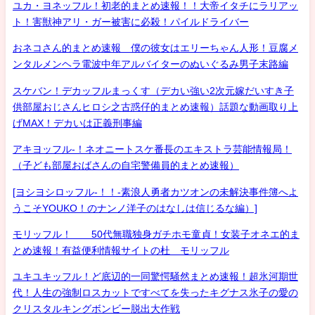
ユカ・ヨネッフル！初老的まとめ速報！！大帝イタチにラリアッ
ト！害獣神アリ・ガー被害に必殺！パイルドライバー
おネコさん的まとめ速報 僕の彼女はエリーちゃん人形！豆腐メ
ンタルメンヘラ電波中年アルバイターのぬいぐるみ男子末路編
スケバン！デカッフルまっくす（デカい強い2次元嫁だいすき子
供部屋おじさんヒロシ之古惑仔的まとめ速報）話題な動画取り上
げMAX！デカいは正義刑事編
アキヨッフル-！ネオニートスケ番長のエキストラ芸能情報局！
（子ども部屋おばさんの自宅警備員的まとめ速報）
[ヨシヨシロッフル-！！-素浪人勇者カツオンの未解決事件簿へよ
うこそYOUKO！のナンノ洋子のはなしは信じるな編）]
モリッフル！ 50代無職独身ガチホモ童貞！女装子オネエ的ま
とめ速報！有益便利情報サイトの杜 モリッフル
ユキユキッフル！ど底辺的一同驚愕騒然まとめ速報！超氷河期世
代！人生の強制ロスカットですべてを失ったキグナス氷子の愛の
クリスタルキングボンビー脱出大作戦