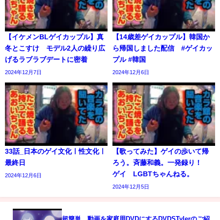
【イケメンBLゲイカップル】真
【14歳差ゲイカップル】韓国か
冬とこすけ モデル2人の繰り広
ら帰国しました配信 #ゲイカッ
げるラブラブデートに密着
プル #韓国
2024年12月7日
2024年12月6日
33話_日本のゲイ文化ㅣ性文化ㅣ
【歌ってみた】ゲイの歩いて帰
最終日
ろう。斉藤和義。一発録り！
ゲイ LGBTちゃんねる。
2024年12月6日
2024年12月5日
超簡単、動画を家庭用DVDにするDVDSTylerのご紹