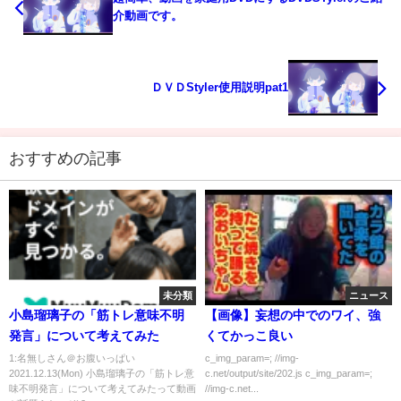
介動画です。
ＤＶＤStyler使用説明pat1
おすすめの記事
未分類
ニュース
小島瑠璃子の「筋トレ意味不明
【画像】妄想の中でのワイ、強
発言」について考えてみた
くてかっこ良い
1:名無しさん＠お腹いっぱい
c_img_param=; //img-
2021.12.13(Mon) 小島瑠璃子の「筋トレ意
c.net/output/site/202.js c_img_param=;
味不明発言」について考えてみたって動画
//img-c.net...