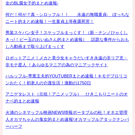
女のBL腐女子的まとめ速報-
何だ！何が？真・シロッフル！！ 永遠の無職童貞- ぼっちな
ニート的まとめ速報！一生童貞上等夜露死苦！
男装スケバン女子！スケッフルまっくす！（新・ナンノひゃくし
きっ!！ビー玉のおいぬさん的まとめ速報） 話題な事件からおも
しろ動画まで取り上げまっくす
ロボットアニメ！メカと美少女キャラだいすき永遠の非リア充・
非モテ星人 ！あらゆるマニアの為のマニアックサイト
ハルッフル-専業主夫的YOUTUBERまとめ速報！キモデブロリコ
ンおたく！初老人の介護生活！激動の1750日
アニゲタレスト（元祖！アニメッフル） ひきこもりニートのオ
ナベ的まとめ速報
火浦のシネマッフル映画NEWS情報ポータブルの杜！オネエ管理
人オカマちゃんの鬼女的まとめ速報!オカマッフルアタックナンバ
ーハーフ