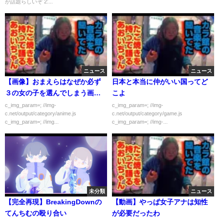
が話題らしいぞ 2:...
ニュース
ニュース
【画像】おまえらはなぜか必ず
日本と本当に仲がいい国ってど
３の女の子を選んでしまう画像
こよ
がこちら
c_img_param=; //img-
c_img_param=; //img-
c.net/output/category/anime.js
c.net/output/category/game.js
c_img_param=; //img...
c_img_param=; //img-...
未分類
ニュース
【完全再現】BreakingDownの
【動画】やっぱ女子アナは知性
てんちむの殴り合い
が必要だったわ