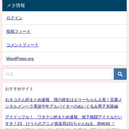
メタ情報
ログイン
投稿フィード
コメントフィード
WordPress.org
おすすめサイト
おネコさん的まとめ速報 僕の彼女はエリーちゃん人形！豆腐メ
ンタルメンヘラ電波中年アルバイターのぬいぐるみ男子末路編
アイドッフル！ ワタクシ的まとめ速報 地下格闘アイドルだい
すき！23 ひうらのアニメ放送局101ちゃんねる BNK48 ！