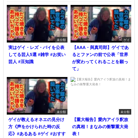
未分類
ゲイ
実はゲイ・レズ・バイを公表
【AAA・與真司郎】ゲイであ
してる芸人5選 #雑学 #お笑い
るとファンの前で公表「世界
芸人 #豆知識
が変わってくれることを願っ
て」
未分類
未分類
ゲイが教えるオネエの見分け
【重大報告】愛内アイラ釈放
方《声をかけられた時の反
の真相！まなみの衝撃重大発
応》#あるある #ゲイ #おすす
表！