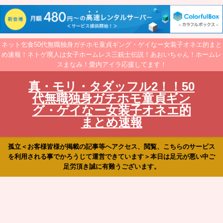
ネット乞食50代無職独身ガチホモ童貞ギング・ゲイなー女装子オネエ的まと
め速報！ネトゲ廃人は女子ホームレス三銃士伝説！あおいちゃん！ホームレ
スまなみ！愛内アイラ応援してます！
真・モリ・タダッフル2！！50
代無職独身ガチホモ童貞ギン
グ・ゲイなー女装子オネエ的
まとめ速報
孤立＜お客様皆様が掲載の記事等へアクセス、閲覧、こちらのサービス
を利用される事でかろうじて運営できています＞本日は足元が悪い中ご
足労頂き誠に有難うございます。