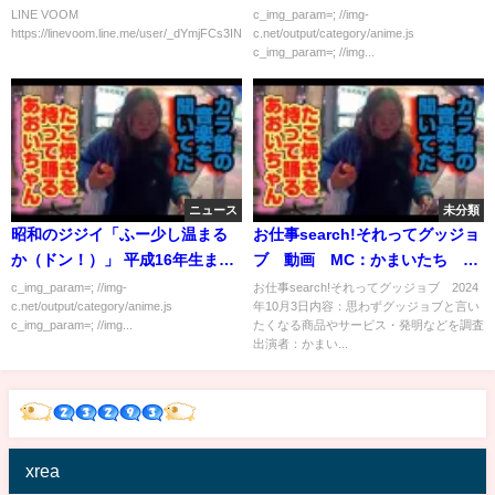
LINE VOOM
c_img_param=; //img-
https://linevoom.line.me/user/_dYmjFCs3INrV72975zKFZ_tItliib...
c.net/output/category/anime.js
c_img_param=; //img...
ニュース
未分類
昭和のジジイ「ふー少し温まる
お仕事search!それってグッジョ
か（ドン！）」 平成16年生まれ
ブ 動画 MC：かまいたち 10
イケメン俺「え？これなんです
月3日
c_img_param=; //img-
お仕事search!それってグッジョブ 2024
c.net/output/category/anime.js
年10月3日内容：思わずグッジョブと言い
か？」
c_img_param=; //img...
たくなる商品やサービス・発明などを調査
出演者：かまい...
xrea