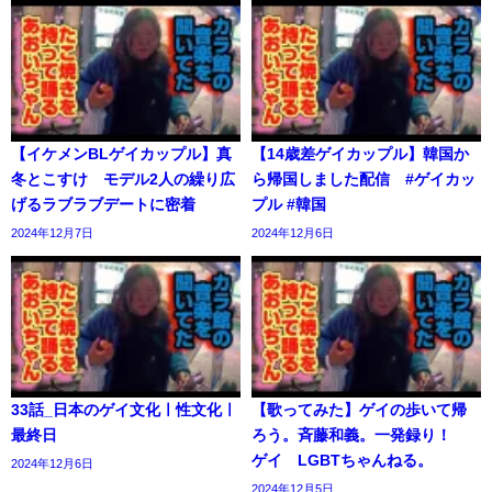
【イケメンBLゲイカップル】真
【14歳差ゲイカップル】韓国か
冬とこすけ モデル2人の繰り広
ら帰国しました配信 #ゲイカッ
げるラブラブデートに密着
プル #韓国
2024年12月7日
2024年12月6日
33話_日本のゲイ文化ㅣ性文化ㅣ
【歌ってみた】ゲイの歩いて帰
最終日
ろう。斉藤和義。一発録り！
ゲイ LGBTちゃんねる。
2024年12月6日
2024年12月5日