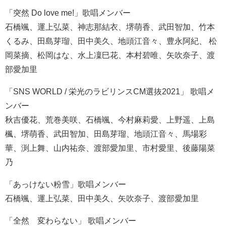
「突然 Do love me!」歌唱メンバー
石橋颯、運上弘菜、神志那結衣、堺萌香、武田智加、竹本
くるみ、田島芽瑠、田中美久、地頭江音々、豊永阿紀、 松
岡菜摘、松岡はな、水上凜巳花、本村碧唯、矢吹奈子、渡
部愛加里
「SNS WORLD / 栄光のラビリンスCM選抜2021」 歌唱メ
ンバー
秋吉優花、荒巻美咲、石橋颯、今村麻莉愛、上野遥、上島
楓、堺萌香、武田智加、田島芽瑠、地頭江音々、馬場彩
華、渕上舞、山内祐奈、渡部愛加里、市村愛里、後藤陽菜
乃
「あっけない粉雪」歌唱メンバー
石橋颯、運上弘菜、田中美久、矢吹奈子、渡部愛加里
「全然 変わらない」 歌唱メンバー