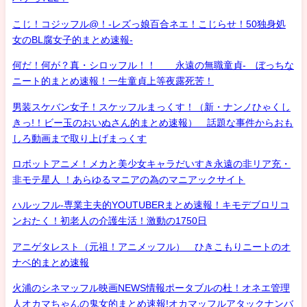
こじ！コジッフル@！-レズっ娘百合ネエ！こじらせ！50独身処
女のBL腐女子的まとめ速報-
何だ！何が？真・シロッフル！！ 永遠の無職童貞- ぼっちな
ニート的まとめ速報！一生童貞上等夜露死苦！
男装スケバン女子！スケッフルまっくす！（新・ナンノひゃくし
きっ!！ビー玉のおいぬさん的まとめ速報） 話題な事件からおも
しろ動画まで取り上げまっくす
ロボットアニメ！メカと美少女キャラだいすき永遠の非リア充・
非モテ星人 ！あらゆるマニアの為のマニアックサイト
ハルッフル-専業主夫的YOUTUBERまとめ速報！キモデブロリコ
ンおたく！初老人の介護生活！激動の1750日
アニゲタレスト（元祖！アニメッフル） ひきこもりニートのオ
ナベ的まとめ速報
火浦のシネマッフル映画NEWS情報ポータブルの杜！オネエ管理
人オカマちゃんの鬼女的まとめ速報!オカマッフルアタックナンバ