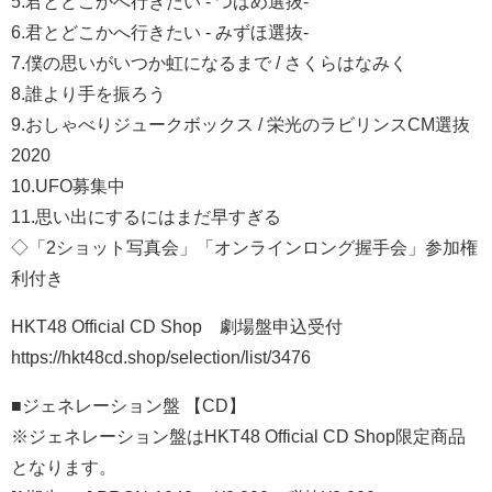
5.君とどこかへ行きたい - つばめ選抜-
6.君とどこかへ行きたい - みずほ選抜-
7.僕の思いがいつか虹になるまで / さくらはなみく
8.誰より手を振ろう
9.おしゃべりジュークボックス / 栄光のラビリンスCM選抜
2020
10.UFO募集中
11.思い出にするにはまだ早すぎる
◇「2ショット写真会」「オンラインロング握手会」参加権
利付き
HKT48 Official CD Shop 劇場盤申込受付
https://hkt48cd.shop/selection/list/3476
■ジェネレーション盤 【CD】
※ジェネレーション盤はHKT48 Official CD Shop限定商品
となります。