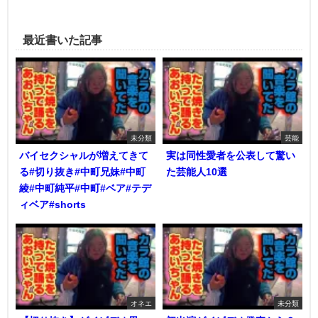
最近書いた記事
未分類
芸能
バイセクシャルが増えてきて
実は同性愛者を公表して驚い
る#切り抜き#中町兄妹#中町
た芸能人10選
綾#中町純平#中町#ベア#テデ
ィベア#shorts
オネエ
未分類