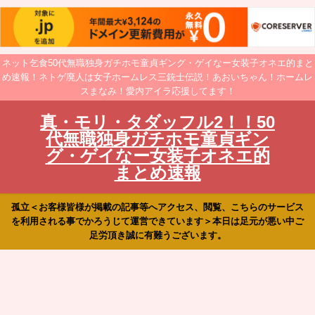
ネット乞食50代無職独身ガチホモ童貞ギング・ゲイなー女装子オネエ的まと
め速報！ネトゲ廃人は女子ホームレス三銃士伝説！あおいちゃん！ホームレ
スまなみ！愛内アイラ応援してます！
真・モリ・タダッフル2！！50
代無職独身ガチホモ童貞ギン
グ・ゲイなー女装子オネエ的
まとめ速報
孤立＜お客様皆様が掲載の記事等へアクセス、閲覧、こちらのサービス
を利用される事でかろうじて運営できています＞本日は足元が悪い中ご
足労頂き誠に有難うございます。