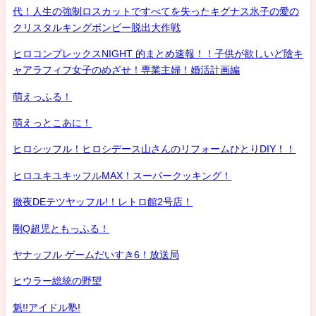
代！人生の強制ロスカットですべてを失ったキグナス氷子の愛の
クリスタルキングボンビー脱出大作戦
ヒロコンプレックスNIGHT 的まとめ速報！！子供が欲しいど陰キ
ャアラフィフ女子のめざせ！専業主婦！婚活計画編
萌えっふる！
萌えっとこあに！
ヒロシッフル！ヒロシデース山さんのリフォームひとりDIY！！
ヒロユキユキッフルMAX！スーパークッキング！
徹夜DEテツヤッフル!！レトロ館2号店！
剛Q超児ともっふる！
ヤナッフル ゲームだいすき6！放送局
ヒウラー総統の野望
魁!!アイドル塾!