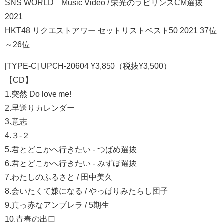
SNS WORLD Music Video / 栄光のラビリンスCM選抜
2021
HKT48 リクエストアワー セットリストベスト50 2021 37位
～26位
[TYPE-C] UPCH-20604 ¥3,850（税抜¥3,500）
【CD】
1.突然 Do love me!
2.早送りカレンダー
3.意志
4.３-２
5.君とどこかへ行きたい - つばめ選抜
6.君とどこかへ行きたい - みずほ選抜
7.わたしのふるさと / 田中美久
8.会いたくて嫌になる / やっぱりみたらし団子
9.真っ赤なアンブレラ / 5期生
10.青春の出口