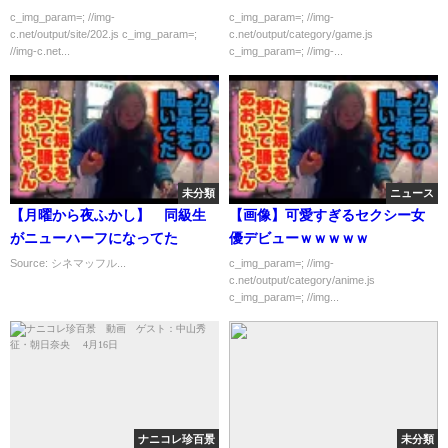
やね」ﾆｯｺﾘ←は？？？
ｗ
c_img_param=; //img-
c_img_param=; //img-
c.net/output/site/202.js c_img_param=;
c.net/output/category/game.js
//img-c.net...
c_img_param=; //img-...
未分類
ニュース
【月曜から夜ふかし】 同級生
【画像】可愛すぎるセクシー女
がニューハーフになってた
優デビューｗｗｗｗｗ
Source: シネマッフル...
c_img_param=; //img-
c.net/output/category/anime.js
c_img_param=; //img...
ナニコレ珍百景
未分類