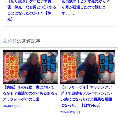
【切り抜き】ゲイビデオ男
初出演ゲイビデオ発売から２
優 陳光 なぜ男とS〇Xする
ヶ月が経過したので話しま
ことになったのか！？【陳
す、、、
光】
未分類
の関連記事
【実録】その行動、実はバレて
【アラサーゲイ】マッチングア
るかも？銭湯でのゲイあるある #
プリで自称モデルイケメンとい
アラフォーゲイの日常
い感じになったけど最悪な展開
になった… 【日常vlog】
2024年12月9日
2024年12月8日