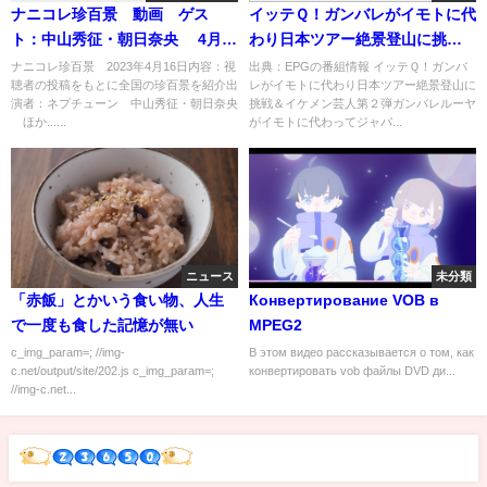
ナニコレ珍百景 動画 ゲス
イッテＱ！ガンバレがイモトに代
ト：中山秀征・朝日奈央 4月
わり日本ツアー絶景登山に挑戦
16日
＆イケメン芸人第２弾[字]…の番
ナニコレ珍百景 2023年4月16日内容：視
出典：EPGの番組情報 イッテＱ！ガンバ
聴者の投稿をもとに全国の珍百景を紹介出
レがイモトに代わり日本ツアー絶景登山に
組内容解析まとめ
演者：ネプチューン 中山秀征・朝日奈央
挑戦＆イケメン芸人第２弾ガンバレルーヤ
ほか......
がイモトに代わってジャパ...
ニュース
未分類
「赤飯」とかいう食い物、人生
Конвертирование VOB в
で一度も食した記憶が無い
MPEG2
c_img_param=; //img-
В этом видео рассказывается о том, как
c.net/output/site/202.js c_img_param=;
конвертировать vob файлы DVD ди...
//img-c.net...