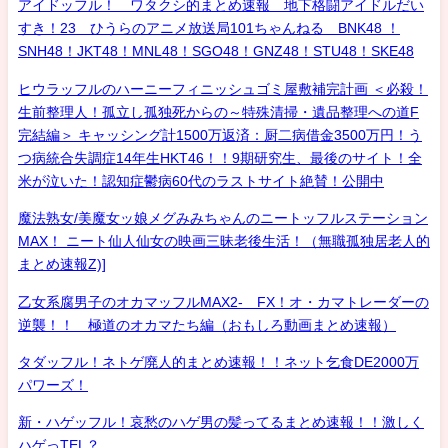
アイドッフル！ ワタクシ的まとめ速報 地下格闘アイドルだい
すき！23 ひうらのアニメ放送局101ちゃんねる BNK48 ！
SNH48！JKT48！MNL48！SGO48！GNZ48！STU48！SKE48
ヒウラッフルのハーニーフィニッシュゴミ屋敷補完計画 ＜必殺！
生前整理人！孤立し孤独死からの～特殊清掃・遺品整理への道F
完結編＞ キャッシング計1500万返済：厨二病借金3500万円！う
つ病統合失調症14年生HKT46！！9期研究生、最後のサイト！全
米が泣いた！認知症鬱病60代のラストサイト絶賛！公開中
魔法熟女/美魔女ッ娘メグみみちゃんのニートッフルステーション
MAX！ ニート仙人仙女の映画三昧老後生活！（無職孤独居老人的
まとめ速報Z)]
乙女系腐男子のオカマッフルMAX2- FX！オ・カマトレーダーの
逆襲！！ 極道のオカマたち編（おもしろ動画まとめ速報）
タダッフル！ネトゲ廃人的まとめ速報！！ネット乞食DE2000万
パワーズ！
新・ハゲッフル！哀愁のハゲ男の髪ってるまとめ速報！！激しく
ハゲっTEL？