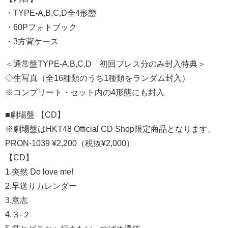
・TYPE-A,B,C,D全4形態
・60Pフォトブック
・3方背ケース
＜通常盤TYPE-A,B,C,D 初回プレス分のみ封入特典＞
◇生写真（全16種類のうち1種類をランダム封入）
※コンプリート・セット内の4形態にも封入
■劇場盤 【CD】
※劇場盤はHKT48 Official CD Shop限定商品となります。
PRON-1039 ¥2,200（税抜¥2,000）
【CD】
1.突然 Do love me!
2.早送りカレンダー
3.意志
4.３-２