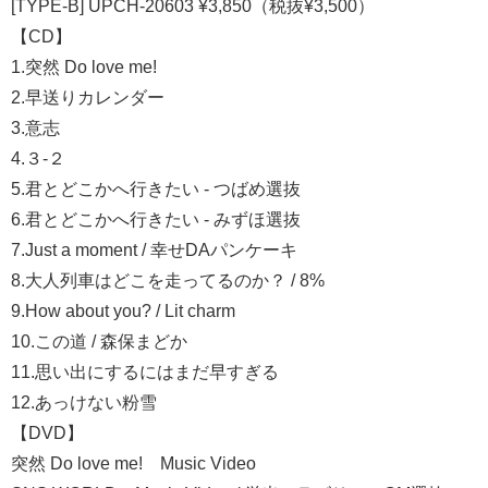
[TYPE-B] UPCH-20603 ¥3,850（税抜¥3,500）
【CD】
1.突然 Do love me!
2.早送りカレンダー
3.意志
4.３-２
5.君とどこかへ行きたい - つばめ選抜
6.君とどこかへ行きたい - みずほ選抜
7.Just a moment / 幸せDAパンケーキ
8.大人列車はどこを走ってるのか？ / 8%
9.How about you? / Lit charm
10.この道 / 森保まどか
11.思い出にするにはまだ早すぎる
12.あっけない粉雪
【DVD】
突然 Do love me! Music Video