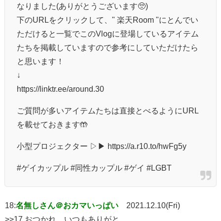
なりました(ありがとうございます🥺)
下のURLをクリックして、" 楽天Room "にとんでい
ただけると一覧でこのVlogに登場しているアイテム
たちを掲載していますので参考にしていただけたら
と思います！
↓
https://linktr.ee/around.30
ご質問が多いアイテムたちは直接とべるようにURL
を載せておきます🤲
小型プロジェクター ▷▶︎ https://a.r10.to/hwFg5y
#ゲイカップル #同性カップル #ゲイ #LGBT
18:
名無しさん＠おカマいっぱい
2021.12.10(Fri)
>>17 おつかれ。いつもありがと