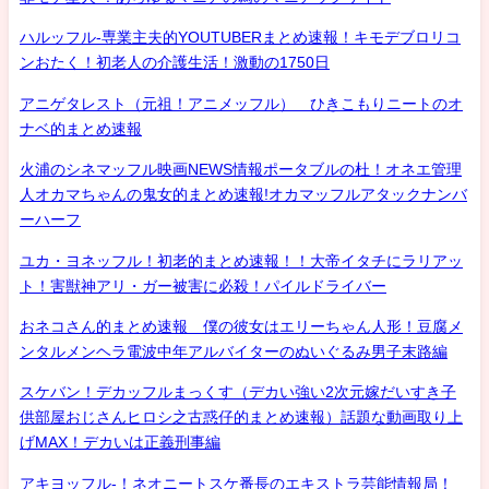
ハルッフル-専業主夫的YOUTUBERまとめ速報！キモデブロリコ
ンおたく！初老人の介護生活！激動の1750日
アニゲタレスト（元祖！アニメッフル） ひきこもりニートのオ
ナベ的まとめ速報
火浦のシネマッフル映画NEWS情報ポータブルの杜！オネエ管理
人オカマちゃんの鬼女的まとめ速報!オカマッフルアタックナンバ
ーハーフ
ユカ・ヨネッフル！初老的まとめ速報！！大帝イタチにラリアッ
ト！害獣神アリ・ガー被害に必殺！パイルドライバー
おネコさん的まとめ速報 僕の彼女はエリーちゃん人形！豆腐メ
ンタルメンヘラ電波中年アルバイターのぬいぐるみ男子末路編
スケバン！デカッフルまっくす（デカい強い2次元嫁だいすき子
供部屋おじさんヒロシ之古惑仔的まとめ速報）話題な動画取り上
げMAX！デカいは正義刑事編
アキヨッフル-！ネオニートスケ番長のエキストラ芸能情報局！