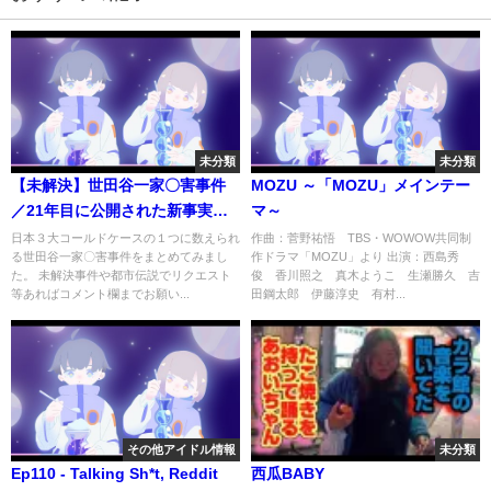
未分類
未分類
【未解決】世田谷一家〇害事件
MOZU ～「MOZU」メインテー
／21年目に公開された新事実と
マ～
は？
日本３大コールドケースの１つに数えられ
作曲：菅野祐悟 TBS・WOWOW共同制
る世田谷一家〇害事件をまとめてみまし
作ドラマ「MOZU」より 出演：西島秀
た。 未解決事件や都市伝説でリクエスト
俊 香川照之 真木ようこ 生瀬勝久 吉
等あればコメント欄までお願い...
田鋼太郎 伊藤淳史 有村...
その他アイドル情報
未分類
Ep110 - Talking Sh*t, Reddit
西瓜BABY