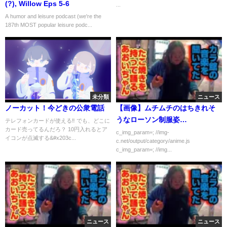
(?), Willow Eps 5-6
...
A humor and leisure podcast (we're the
187th MOST popular leisure podc...
未分類
ニュース
ノーカット！今どきの公衆電話
【画像】ムチムチのはちきれそ
うなローソン制服姿…
テレフォンカードが使える‼️ でも、どこに
カード売ってるんだろ？ 10円入れるとア
c_img_param=; //img-
イコンが点滅する&#x203c...
c.net/output/category/anime.js
c_img_param=; //img...
ニュース
ニュース