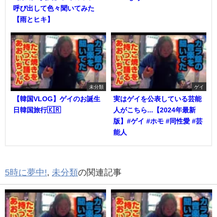
呼び出して色々聞いてみた
【雨とヒキ】
未分類
ゲイ
【韓国VLOG】ゲイのお誕生
実はゲイを公表している芸能
日韓国旅行🇰🇷
人がこちら...【2024年最新
版】#ゲイ #ホモ #同性愛 #芸
能人
5時に夢中!
,
未分類
の関連記事