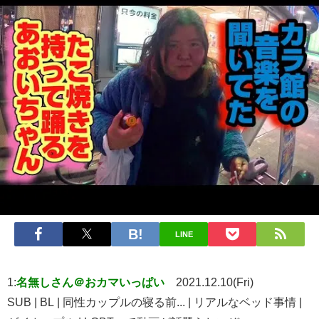
LINE
1:
名無しさん＠おカマいっぱい
2021.12.10(Fri)
SUB | BL | 同性カップルの寝る前... | リアルなベッド事情 |