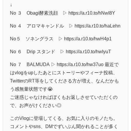
↓
No ３ Obagi酵素洗顔 ▷ https://a.r10.to/hNwI8Y
No ４ アロマキャンドル ▷ https://a.r10.to/haLehn
No５ ソネングラス ▷ https://a.r10.to/hwH4p1
No ６ Drip スタンド ▷ https://a.r10.to/hwIyuT
No ７ BALMUDA ▷ https://a.r10.to/hw37uo 最近で
はvlogをupしたあとにストーリーやフィーナ投稿、
TwitterのRT等をしてくださる方が増え、なんだかも
う感無量状態です😭
ご迷惑じゃなければぼくもお返しさせていただくの
で、お声がけください◎
このVlogに登場してくる、お気に入りのモノたち。
コメントやsns、DMでずいぶん聞かれることが多く