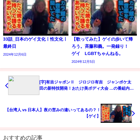
33話_日本のゲイ文化ㅣ性文化ㅣ
【歌ってみた】ゲイの歩いて帰
最終日
ろう。斉藤和義。一発録り！
ゲイ LGBTちゃんねる。
2024年12月6日
2024年12月5日
[字]有吉ジャポンⅡ ジロジロ有吉 ジャンポケ太
田の新特技開発！おたけ美ボディ大会 …の番組内容
解析まとめ
【台湾人 vs 日本人】夜の営みの違いってあるの？！
【ゲイ】
おすすめの記事