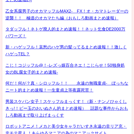
乙女系腐男子のオカマッフルMAX2- FX！オ・カマトレーダーの
逆襲！！ 極道のオカマたち編（おもしろ動画まとめ速報）
タダッフル！ネトゲ廃人的まとめ速報！！ネット乞食DE2000万
パワーズ！
新・ハゲッフル！哀愁のハゲ男の髪ってるまとめ速報！！激しく
ハゲっTEL？
こじ！コジッフル@！-レズっ娘百合ネエ！こじらせ！50独身処
女のBL腐女子的まとめ速報-
何だ！何が？真・シロッフル！！ 永遠の無職童貞- ぼっちな
ニート的まとめ速報！一生童貞上等夜露死苦！
男装スケバン女子！スケッフルまっくす！（新・ナンノひゃくし
きっ!！ビー玉のおいぬさん的まとめ速報） 話題な事件からおも
しろ動画まで取り上げまっくす
ロボットアニメ！メカと美少女キャラだいすき永遠の非リア充・
非モテ星人 ！あらゆるマニアの為のマニアックサイト