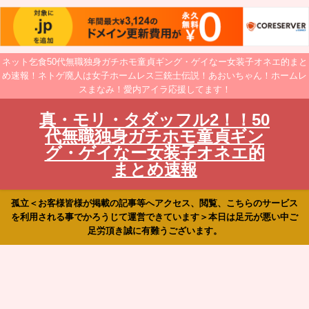
ネット乞食50代無職独身ガチホモ童貞ギング・ゲイなー女装子オネエ的まと
め速報！ネトゲ廃人は女子ホームレス三銃士伝説！あおいちゃん！ホームレ
スまなみ！愛内アイラ応援してます！
真・モリ・タダッフル2！！50
代無職独身ガチホモ童貞ギン
グ・ゲイなー女装子オネエ的
まとめ速報
孤立＜お客様皆様が掲載の記事等へアクセス、閲覧、こちらのサービス
を利用される事でかろうじて運営できています＞本日は足元が悪い中ご
足労頂き誠に有難うございます。