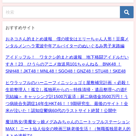
おすすめサイト
おネコさん的まとめ速報 僕の彼女はエリーちゃん人形！豆腐メ
ンタルメンヘラ電波中年アルバイターのぬいぐるみ男子末路編
アイドッフル！ ワタクシ的まとめ速報 地下格闘アイドルだい
すき！23 ひうらのアニメ放送局101ちゃんねる BNK48 ！
SNH48！JKT48！MNL48！SGO48！GNZ48！STU48！SKE48
ヒウラッフルのハーニーフィニッシュゴミ屋敷補完計画 ＜必殺！
生前整理人！孤立し孤独死からの～特殊清掃・遺品整理への道F
完結編＞ キャッシング計1500万返済：厨二病借金3500万円！う
つ病統合失調症14年生HKT46！！9期研究生、最後のサイト！全
米が泣いた！認知症鬱病60代のラストサイト絶賛！公開中
魔法熟女/美魔女ッ娘メグみみちゃんのニートッフルステーション
MAX！ ニート仙人仙女の映画三昧老後生活！（無職孤独居老人的
まとめ速報Z)]