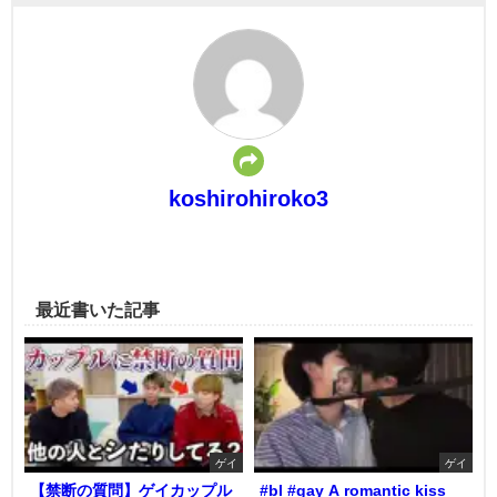
koshirohiroko3
最近書いた記事
ゲイ
ゲイ
【禁断の質問】ゲイカップル
#bl #gay A romantic kiss