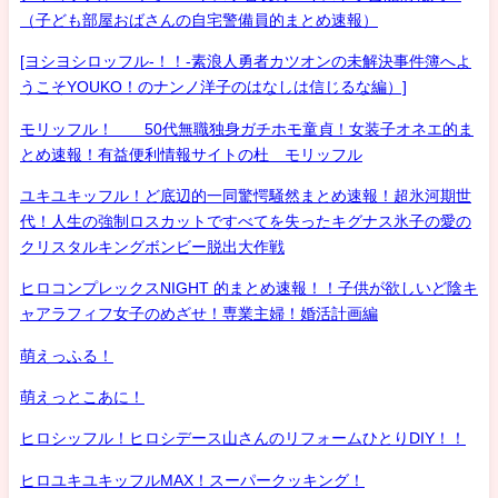
（子ども部屋おばさんの自宅警備員的まとめ速報）
[ヨシヨシロッフル-！！-素浪人勇者カツオンの未解決事件簿へよ
うこそYOUKO！のナンノ洋子のはなしは信じるな編）]
モリッフル！ 50代無職独身ガチホモ童貞！女装子オネエ的ま
とめ速報！有益便利情報サイトの杜 モリッフル
ユキユキッフル！ど底辺的一同驚愕騒然まとめ速報！超氷河期世
代！人生の強制ロスカットですべてを失ったキグナス氷子の愛の
クリスタルキングボンビー脱出大作戦
ヒロコンプレックスNIGHT 的まとめ速報！！子供が欲しいど陰キ
ャアラフィフ女子のめざせ！専業主婦！婚活計画編
萌えっふる！
萌えっとこあに！
ヒロシッフル！ヒロシデース山さんのリフォームひとりDIY！！
ヒロユキユキッフルMAX！スーパークッキング！