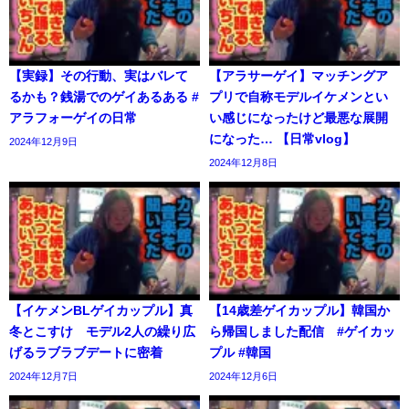
【実録】その行動、実はバレて
【アラサーゲイ】マッチングア
るかも？銭湯でのゲイあるある #
プリで自称モデルイケメンとい
アラフォーゲイの日常
い感じになったけど最悪な展開
になった… 【日常vlog】
2024年12月9日
2024年12月8日
【イケメンBLゲイカップル】真
【14歳差ゲイカップル】韓国か
冬とこすけ モデル2人の繰り広
ら帰国しました配信 #ゲイカッ
げるラブラブデートに密着
プル #韓国
2024年12月7日
2024年12月6日