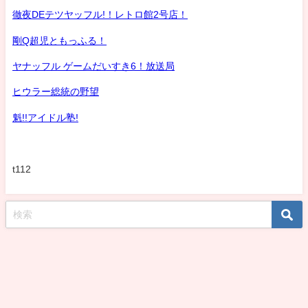
徹夜DEテツヤッフル!！レトロ館2号店！
剛Q超児ともっふる！
ヤナッフル ゲームだいすき6！放送局
ヒウラー総統の野望
魁!!アイドル塾!
t112