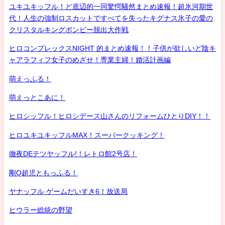
ユキユキッフル！ど底辺的一同驚愕騒然まとめ速報！超氷河期世
代！人生の強制ロスカットですべてを失ったキグナス氷子の愛の
クリスタルキングボンビー脱出大作戦
ヒロコンプレックスNIGHT 的まとめ速報！！子供が欲しいど陰キ
ャアラフィフ女子のめざせ！専業主婦！婚活計画編
萌えっふる！
萌えっとこあに！
ヒロシッフル！ヒロシデース山さんのリフォームひとりDIY！！
ヒロユキユキッフルMAX！スーパークッキング！
徹夜DEテツヤッフル!！レトロ館2号店！
剛Q超児ともっふる！
ヤナッフル ゲームだいすき6！放送局
ヒウラー総統の野望