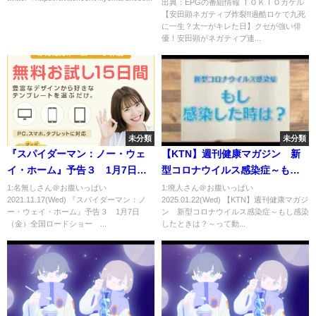
生？太一がキレた日】[字]…の番
出典：EPGの番組情報 ＴＯＫＩＯカケル
【安田顕ネガティブ炸裂!!過酷ロケで九死
組内容解析まとめ
に一生？太一がキレた日】クセが強い俳
優！安田顕がネガティブ連...
未分類
未分類
『スパイダーマン：ノー・ウェ
【KTN】週刊健康マガジン 新
イ・ホーム』予告３ 1月7日
型コロナウイルス感染症～もし
（金）全国ロードショー #全
感染したときは？～
1:名無しさん＠お腹いっぱい
1:廃人さん＠お腹いっぱい
2021.11.17(Wed) 『スパイダーマン：ノ
2025.01.22(Wed) 【KTN】週刊健康マガジ
ての運命が集結する ──
ー・ウェイ・ホーム』予告３ 1月7日
ン 新型コロナウイルス感染症～もし感染
（金）全国ロードショー ...
したときは？～って動...