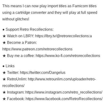
This means I can now play import titles as Famicom titles
using a cartridge converter and they will play at full speed
without glitches!
● Support Retro Recollections:
★ Watch on LBRY: https://lbry.tv/@retrorecollections:a
★ Become a Patron:
https://www.patreon.com/retrorecollections
★ Buy me a coffee: https://www.ko-fi.com/retrorecollections
● Links
★ Twitter: https://twitter.com/Dangelus
★ RetroUnlim: http://www.retrounlim.com/uploader/retro-
recollections/
★ Instagram: https://www.instagram.com/retro_recollections/
★ Facebook: https://www.facebook.com/RetroRecollections/