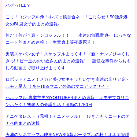
ハゲっTEL？
こじ！コジッフル@！-レズっ娘百合ネエ！こじらせ！50独身処
女のBL腐女子的まとめ速報-
何だ！何が？真・シロッフル！！ 永遠の無職童貞- ぼっちな
ニート的まとめ速報！一生童貞上等夜露死苦！
男装スケバン女子！スケッフルまっくす！（新・ナンノひゃくし
きっ!！ビー玉のおいぬさん的まとめ速報） 話題な事件からおも
しろ動画まで取り上げまっくす
ロボットアニメ！メカと美少女キャラだいすき永遠の非リア充・
非モテ星人 ！あらゆるマニアの為のマニアックサイト
ハルッフル-専業主夫的YOUTUBERまとめ速報！キモデブロリコ
ンおたく！初老人の介護生活！激動の1750日
アニゲタレスト（元祖！アニメッフル） ひきこもりニートのオ
ナベ的まとめ速報
火浦のシネマッフル映画NEWS情報ポータブルの杜！オネエ管理