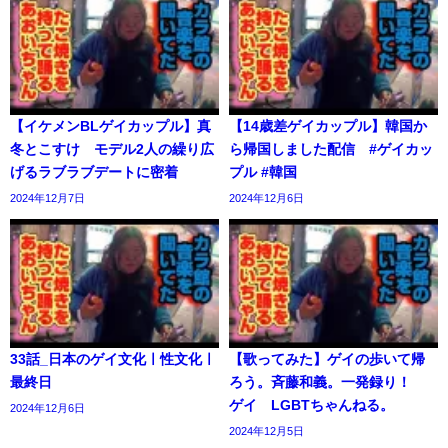
【イケメンBLゲイカップル】真
【14歳差ゲイカップル】韓国か
冬とこすけ モデル2人の繰り広
ら帰国しました配信 #ゲイカッ
げるラブラブデートに密着
プル #韓国
2024年12月7日
2024年12月6日
33話_日本のゲイ文化ㅣ性文化ㅣ
【歌ってみた】ゲイの歩いて帰
最終日
ろう。斉藤和義。一発録り！
ゲイ LGBTちゃんねる。
2024年12月6日
2024年12月5日