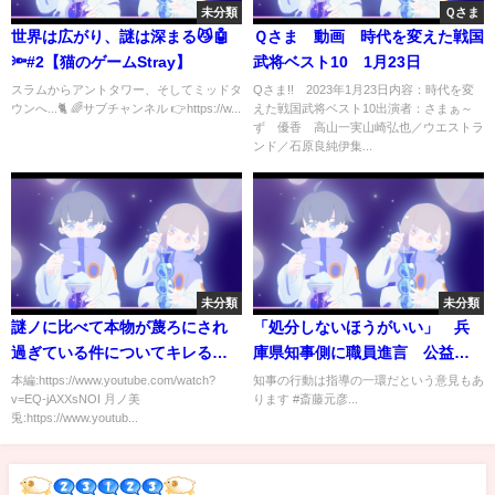
未分類
Ｑさま
世界は広がり、謎は深まる😼🤖
Ｑさま 動画 時代を変えた戦国
🔦#2【猫のゲームStray】
武将ベスト10 1月23日
スラムからアントタワー、そしてミッドタ
Qさま!! 2023年1月23日内容：時代を変
ウンへ...🐈 🌈サブチャンネル 👉https://w...
えた戦国武将ベスト10出演者：さまぁ～
ず 優香 高山一実山崎弘也／ウエストラ
ンド／石原良純伊集...
未分類
未分類
謎ノに比べて本物が蔑ろにされ
「処分しないほうがいい」 兵
過ぎている件についてキレる委
庫県知事側に職員進言 公益通
員長【にじさんじ/切り抜き】
報巡り 知事の行動は公益通報
本編:https://www.youtube.com/watch?
知事の行動は指導の一環だという意見もあ
v=EQ-jAXXsNOI 月ノ美
ります #斎藤元彦...
者保護法に違反していると感じ
兎:https://www.youtub...
ています