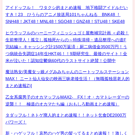
アイドッフル！ ワタクシ的まとめ速報 地下格闘アイドルだい
すき！23 ひうらのアニメ放送局101ちゃんねる BNK48 ！
SNH48！JKT48！MNL48！SGO48！GNZ48！STU48！SKE48
ヒウラッフルのハーニーフィニッシュゴミ屋敷補完計画 ＜必殺！
生前整理人！孤立し孤独死からの～特殊清掃・遺品整理への道F
完結編＞ キャッシング計1500万返済：厨二病借金3500万円！う
つ病統合失調症14年生HKT46！！9期研究生、最後のサイト！全
米が泣いた！認知症鬱病60代のラストサイト絶賛！公開中
魔法熟女/美魔女ッ娘メグみみちゃんのニートッフルステーション
MAX！ ニート仙人仙女の映画三昧老後生活！（無職孤独居老人的
まとめ速報Z)]
乙女系腐男子のオカマッフルMAX2- FX！オ・カマトレーダーの
逆襲！！ 極道のオカマたち編（おもしろ動画まとめ速報）
タダッフル！ネトゲ廃人的まとめ速報！！ネット乞食DE2000万
パワーズ！
新・ハゲッフル！哀愁のハゲ男の髪ってるまとめ速報！！激しく