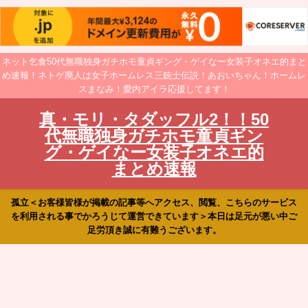
ネット乞食50代無職独身ガチホモ童貞ギング・ゲイなー女装子オネエ的まと
め速報！ネトゲ廃人は女子ホームレス三銃士伝説！あおいちゃん！ホームレ
スまなみ！愛内アイラ応援してます！
真・モリ・タダッフル2！！50
代無職独身ガチホモ童貞ギン
グ・ゲイなー女装子オネエ的
まとめ速報
孤立＜お客様皆様が掲載の記事等へアクセス、閲覧、こちらのサービス
を利用される事でかろうじて運営できています＞本日は足元が悪い中ご
足労頂き誠に有難うございます。