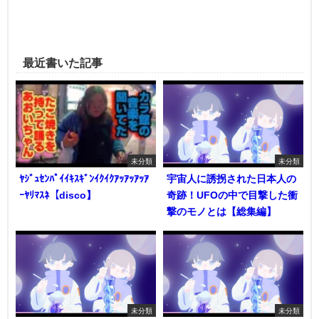
最近書いた記事
未分類
未分類
ﾔｼﾞｭｾﾝﾊﾟｲｲｷｽｷﾞﾝｲｸｲｸｱｯｱｯｱｯｱ
宇宙人に誘拐された日本人の
ｰﾔﾘﾏｽﾈ【disco】
奇跡！UFOの中で目撃した衝
撃のモノとは【総集編】
未分類
未分類