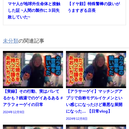
マヤ人が地球外生命体と接触
【ドヤ顔】特殊警棒の扱いが
した証 ~人間の製作に３回失
うますぎる店長
敗していた~
未分類
の関連記事
【実録】その行動、実はバレて
【アラサーゲイ】マッチングア
るかも？銭湯でのゲイあるある #
プリで自称モデルイケメンとい
アラフォーゲイの日常
い感じになったけど最悪な展開
になった… 【日常vlog】
2024年12月9日
2024年12月8日