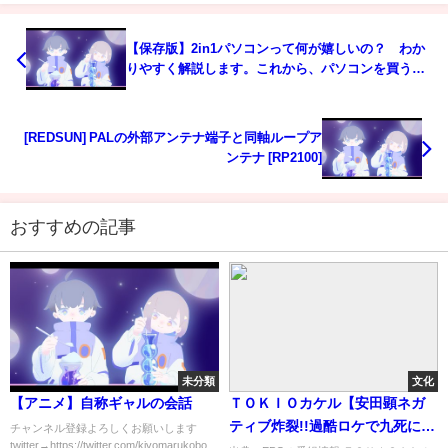
【保存版】2in1パソコンって何が嬉しいの？ わか
りやすく解説します。これから、パソコンを買う方
はぜひご覧ください。
[REDSUN] PALの外部アンテナ端子と同軸ループア
ンテナ [RP2100]
おすすめの記事
未分類
文化
【アニメ】自称ギャルの会話
ＴＯＫＩＯカケル【安田顕ネガ
ティブ炸裂!!過酷ロケで九死に一
チャンネル登録よろしくお願いします
twitter→https://twitter.com/kiyomarukobo...