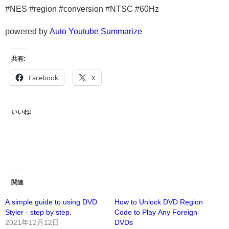
#NES #region #conversion #NTSC #60Hz
powered by
Auto Youtube Summarize
共有:
Facebook
X
いいね:
関連
A simple guide to using DVD
How to Unlock DVD Region
Styler - step by step.
Code to Play Any Foreign
2021年12月12日
DVDs