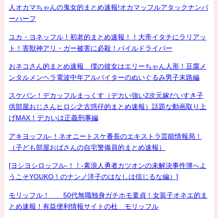
人オカマちゃんの鬼女的まとめ速報!オカマッフルアタックナンバ
ーハーフ
ユカ・ヨネッフル！初老的まとめ速報！！大帝イタチにラリアッ
ト！害獣神アリ・ガー被害に必殺！パイルドライバー
おネコさん的まとめ速報 僕の彼女はエリーちゃん人形！豆腐メ
ンタルメンヘラ電波中年アルバイターのぬいぐるみ男子末路編
スケバン！デカッフルまっくす（デカい強い2次元嫁だいすき子
供部屋おじさんヒロシ之古惑仔的まとめ速報）話題な動画取り上
げMAX！デカいは正義刑事編
アキヨッフル-！ネオニートスケ番長のエキストラ芸能情報局！
（子ども部屋おばさんの自宅警備員的まとめ速報）
[ヨシヨシロッフル-！！-素浪人勇者カツオンの未解決事件簿へよ
うこそYOUKO！のナンノ洋子のはなしは信じるな編）]
モリッフル！ 50代無職独身ガチホモ童貞！女装子オネエ的ま
とめ速報！有益便利情報サイトの杜 モリッフル