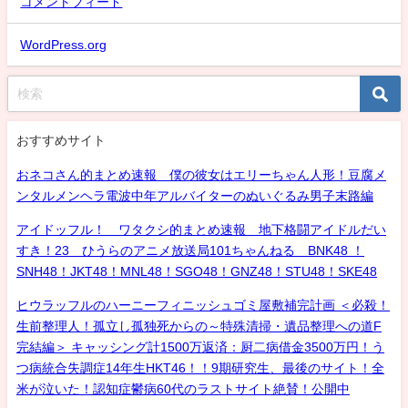
コメントフィード
WordPress.org
おすすめサイト
おネコさん的まとめ速報 僕の彼女はエリーちゃん人形！豆腐メ
ンタルメンヘラ電波中年アルバイターのぬいぐるみ男子末路編
アイドッフル！ ワタクシ的まとめ速報 地下格闘アイドルだい
すき！23 ひうらのアニメ放送局101ちゃんねる BNK48 ！
SNH48！JKT48！MNL48！SGO48！GNZ48！STU48！SKE48
ヒウラッフルのハーニーフィニッシュゴミ屋敷補完計画 ＜必殺！
生前整理人！孤立し孤独死からの～特殊清掃・遺品整理への道F
完結編＞ キャッシング計1500万返済：厨二病借金3500万円！う
つ病統合失調症14年生HKT46！！9期研究生、最後のサイト！全
米が泣いた！認知症鬱病60代のラストサイト絶賛！公開中