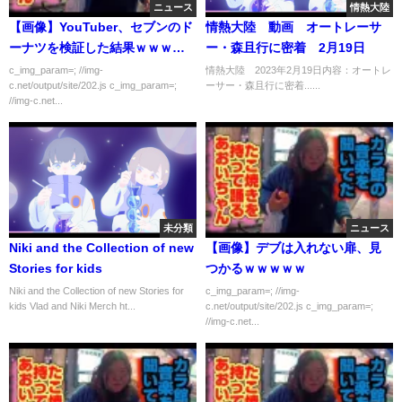
ニュース
情熱大陸
【画像】YouTuber、セブンのド
情熱大陸 動画 オートレーサ
ーナツを検証した結果ｗｗｗｗ
ー・森且行に密着 2月19日
ｗ
c_img_param=; //img-
情熱大陸 2023年2月19日内容：オートレ
c.net/output/site/202.js c_img_param=;
ーサー・森且行に密着......
//img-c.net...
未分類
ニュース
Niki and the Collection of new
【画像】デブは入れない扉、見
Stories for kids
つかるｗｗｗｗｗ
Niki and the Collection of new Stories for
c_img_param=; //img-
kids Vlad and Niki Merch ht...
c.net/output/site/202.js c_img_param=;
//img-c.net...