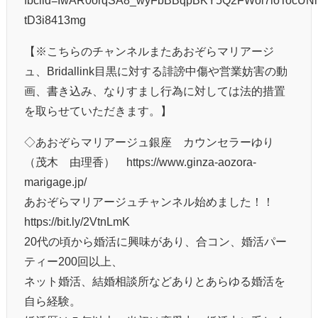
tD3i8413mg
【※こちらのチャンネルまたあおぞらマリアージ
ュ、Bridallink目黒に対する誹謗中傷や営業妨害の動
画、書き込み、なりすまし行為に対しては法的措置
を取らせていただきます。】
◇あおぞらマリアージュ銀座 カウンセラーゆり
（茂木 由理香） https://www.ginza-aozora-
marigage.jp/
あおぞらマリアージュチャンネル始めました！！
https://bit.ly/2VtnLmK
20代の頃から婚活に興味があり、合コン、婚活パー
ティー200回以上、
ネット婚活、結婚相談所などありとあらゆる婚活を
自ら経験。