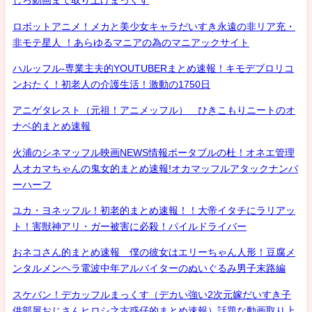
しろ動画まで取り上げまっくす
ロボットアニメ！メカと美少女キャラだいすき永遠の非リア充・
非モテ星人 ！あらゆるマニアの為のマニアックサイト
ハルッフル-専業主夫的YOUTUBERまとめ速報！キモデブロリコ
ンおたく！初老人の介護生活！激動の1750日
アニゲタレスト（元祖！アニメッフル） ひきこもりニートのオ
ナベ的まとめ速報
火浦のシネマッフル映画NEWS情報ポータブルの杜！オネエ管理
人オカマちゃんの鬼女的まとめ速報!オカマッフルアタックナンバ
ーハーフ
ユカ・ヨネッフル！初老的まとめ速報！！大帝イタチにラリアッ
ト！害獣神アリ・ガー被害に必殺！パイルドライバー
おネコさん的まとめ速報 僕の彼女はエリーちゃん人形！豆腐メ
ンタルメンヘラ電波中年アルバイターのぬいぐるみ男子末路編
スケバン！デカッフルまっくす（デカい強い2次元嫁だいすき子
供部屋おじさんヒロシ之古惑仔的まとめ速報）話題な動画取り上