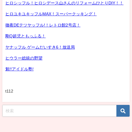
ヒロシッフル！ヒロシデース山さんのリフォームひとりDIY！！
ヒロユキユキッフルMAX！スーパークッキング！
徹夜DEテツヤッフル!！レトロ館2号店！
剛Q超児ともっふる！
ヤナッフル ゲームだいすき6！放送局
ヒウラー総統の野望
魁!!アイドル塾!
t112