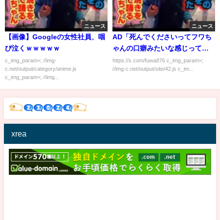
ニュース
ニュース
【画像】Googleの女性社員、咽
AD「死んでくださいってフワち
び泣くｗｗｗｗｗ
ゃんの口癖みたいな感じって先
輩が言ってました」
c_img_param=; //img-
https://x.com/fuwa876 c_img_param=;
c.net/output/category/anime.js
//img-c.net/output/site/42.js c_im...
c_img_param=; //img...
xrea