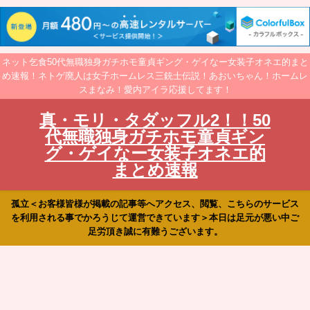
ネット乞食50代無職独身ガチホモ童貞ギング・ゲイなー女装子オネエ的まと
め速報！ネトゲ廃人は女子ホームレス三銃士伝説！あおいちゃん！ホームレ
スまなみ！愛内アイラ応援してます！
真・モリ・タダッフル2！！50
代無職独身ガチホモ童貞ギン
グ・ゲイなー女装子オネエ的
まとめ速報
孤立＜お客様皆様が掲載の記事等へアクセス、閲覧、こちらのサービス
を利用される事でかろうじて運営できています＞本日は足元が悪い中ご
足労頂き誠に有難うございます。