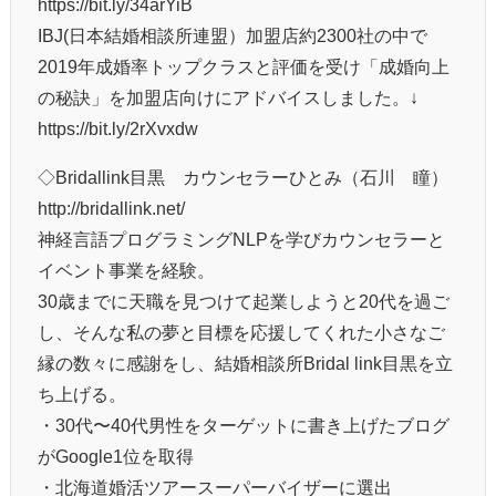
https://bit.ly/34arYiB
IBJ(日本結婚相談所連盟）加盟店約2300社の中で
2019年成婚率トップクラスと評価を受け「成婚向上
の秘訣」を加盟店向けにアドバイスしました。↓
https://bit.ly/2rXvxdw
◇Bridallink目黒 カウンセラーひとみ（石川 瞳）
http://bridallink.net/
神経言語プログラミングNLPを学びカウンセラーと
イベント事業を経験。
30歳までに天職を見つけて起業しようと20代を過ご
し、そんな私の夢と目標を応援してくれた小さなご
縁の数々に感謝をし、結婚相談所Bridal link目黒を立
ち上げる。
・30代〜40代男性をターゲットに書き上げたブログ
がGoogle1位を取得
・北海道婚活ツアースーパーバイザーに選出