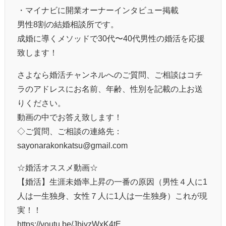
・マイナビに開業オーナーインタビュー掲載
男性8割の結婚相談所です。
成婚に導くメソッドで30代〜40代男性の婚活を応援
致します！
さよなら婚活チャンネルへのご質問、ご相談はコチ
ラのアドレスにお名前、年齢、性別を記載の上お送
りください。
動画の中でお答え致します！
◇ご質問、ご相談の連絡先：
sayonarakonkatsu@gmail.com
☆婚活オススメ動画☆
【婚活】生涯未婚率上昇の一番の原因（男性４人に1
人は一生独身、女性７人に1人は一生独身）これが現
実！！
https://youtu.be/JbiyzWxK4tE