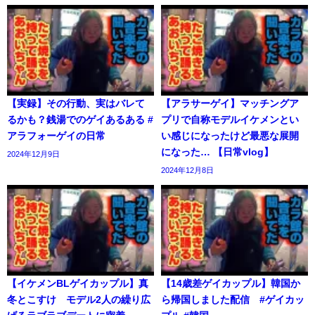
【実録】その行動、実はバレて
【アラサーゲイ】マッチングア
るかも？銭湯でのゲイあるある #
プリで自称モデルイケメンとい
アラフォーゲイの日常
い感じになったけど最悪な展開
になった… 【日常vlog】
2024年12月9日
2024年12月8日
【イケメンBLゲイカップル】真
【14歳差ゲイカップル】韓国か
冬とこすけ モデル2人の繰り広
ら帰国しました配信 #ゲイカッ