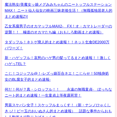
魔法熟女/美魔女ッ娘メグみみちゃんのニートッフルステーション
MAX！ ニート仙人仙女の映画三昧老後生活！（無職孤独居老人的
まとめ速報Z)]
乙女系腐男子のオカマッフルMAX2- FX！オ・カマトレーダーの
逆襲！！ 極道のオカマたち編（おもしろ動画まとめ速報）
タダッフル！ネトゲ廃人的まとめ速報！！ネット乞食DE2000万
パワーズ！
新・ハゲッフル！哀愁のハゲ男の髪ってるまとめ速報！！激しく
ハゲっTEL？
こじ！コジッフル@！-レズっ娘百合ネエ！こじらせ！50独身処
女のBL腐女子的まとめ速報-
何だ！何が？真・シロッフル！！ 永遠の無職童貞- ぼっちな
ニート的まとめ速報！一生童貞上等夜露死苦！
男装スケバン女子！スケッフルまっくす！（新・ナンノひゃくし
きっ!！ビー玉のおいぬさん的まとめ速報） 話題な事件からおも