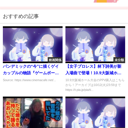
おすすめの記事
映画関係
未分類
パンデミックの“今”に描くゲイ
【女子プロレス】林下詩美が新
カップルの物語『ゲームボーイ
入場曲で登場！10.9大阪城ホー
ズ』劇場公開へ
ル大会【スターダム】#shorts
Source: https://www.cinemacafe.net/...
10.9大阪城ホール大会のPPV購入はこちら
から！アーカイブは10/12(火)23:59まで
https://t.pia.jp/pia/ti...