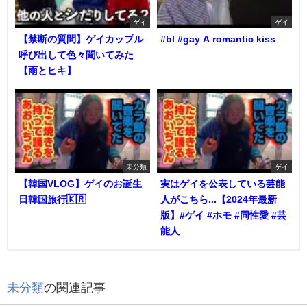
ゲイ
ゲイ
【禁断の質問】ゲイカップル
#bl #gay A romantic kiss
呼び出して色々聞いてみた
【雨とヒキ】
未分類
ゲイ
【韓国VLOG】ゲイのお誕生
実はゲイを公表している芸能
日韓国旅行🇰🇷
人がこちら...【2024年最新
版】#ゲイ #ホモ #同性愛 #芸
能人
未分類
の関連記事