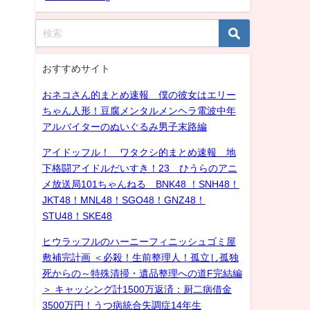
おすすめサイト
おネコさん的まとめ速報 僕の彼女はエリー
ちゃん人形！豆腐メンタルメンヘラ電波中年
アルバイターのぬいぐるみ男子末路編
アイドッフル！ ワタクシ的まとめ速報 地
下格闘アイドルだいすき！23 ひうらのアニ
メ放送局101ちゃんねる BNK48 ！SNH48！
JKT48！MNL48！SGO48！GNZ48！
STU48！SKE48
ヒウラッフルのハーニーフィニッシュゴミ屋
敷補完計画 ＜必殺！生前整理人！孤立し孤独
死からの～特殊清掃・遺品整理への道F完結編
＞ キャッシング計1500万返済：厨二病借金
3500万円！うつ病統合失調症14年生