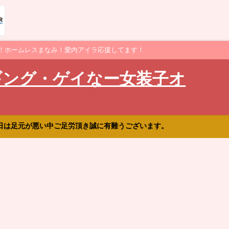
！ホームレスまなみ！愛内アイラ応援してます！
ギング・ゲイなー女装子オ
日は足元が悪い中ご足労頂き誠に有難うございます。