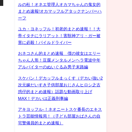
ルの杜！オネエ管理人オカマちゃんの鬼女的
まとめ速報!オカマッフルアタックナンバーハ
ーフ
ユカ・ヨネッフル！初老的まとめ速報！！大
帝イタチにラリアット！害獣神アリ・ガー被
害に必殺！パイルドライバー
おネコさん的まとめ速報 僕の彼女はエリー
ちゃん人形！豆腐メンタルメンヘラ電波中年
アルバイターのぬいぐるみ男子末路編
スケバン！デカッフルまっくす（デカい強い2
次元嫁だいすき子供部屋おじさんヒロシ之古
惑仔的まとめ速報）話題な動画取り上げ
MAX！デカいは正義刑事編
アキヨッフル-！ネオニートスケ番長のエキス
トラ芸能情報局！（子ども部屋おばさんの自
宅警備員的まとめ速報）