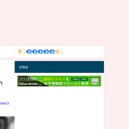
xrea
い
iroko3