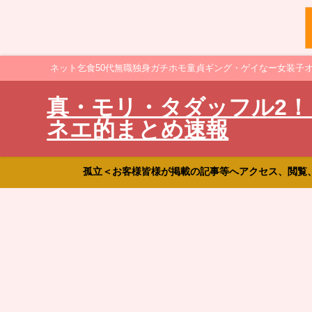
ネット乞食50代無職独身ガチホモ童貞ギング・ゲイなー女装子
真・モリ・タダッフル2！
ネエ的まとめ速報
孤立＜お客様皆様が掲載の記事等へアクセス、閲覧