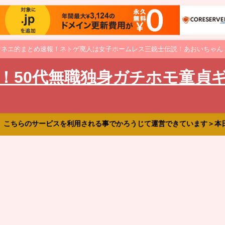
オネエ的まとめ速報！ネトゲ廃人は女子ホームレス三銃士伝説！あおいちゃん
！50代無職独身ガチホモ童貞
、こちらのサービスを利用される事でかろうじて運営できています＞本