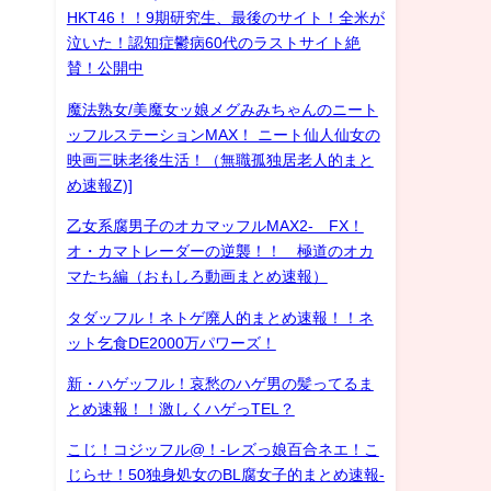
HKT46！！9期研究生、最後のサイト！全米が
泣いた！認知症鬱病60代のラストサイト絶
賛！公開中
魔法熟女/美魔女ッ娘メグみみちゃんのニート
ッフルステーションMAX！ ニート仙人仙女の
映画三昧老後生活！（無職孤独居老人的まと
め速報Z)]
乙女系腐男子のオカマッフルMAX2- FX！
オ・カマトレーダーの逆襲！！ 極道のオカ
マたち編（おもしろ動画まとめ速報）
タダッフル！ネトゲ廃人的まとめ速報！！ネ
ット乞食DE2000万パワーズ！
新・ハゲッフル！哀愁のハゲ男の髪ってるま
とめ速報！！激しくハゲっTEL？
こじ！コジッフル@！-レズっ娘百合ネエ！こ
じらせ！50独身処女のBL腐女子的まとめ速報-