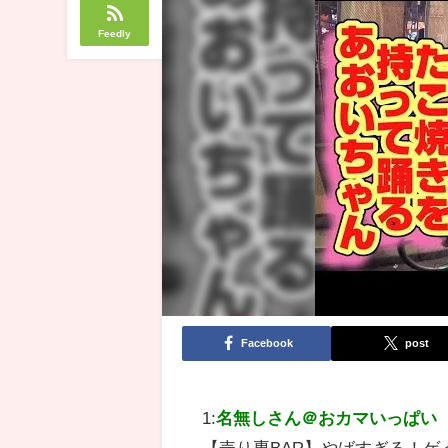
Feedly
Facebook
post
1:
名無しさん＠おカマいっぱい
【売り専BAR】やばすぎる！