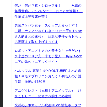
何だ！何が？真・シロッフル！！ 永遠の
無職童貞- ぼっちなニート的まとめ速報！一
生童貞上等夜露死苦！
男装スケバン女子！スケッフルまっくす！
（新・ナンノひゃくしきっ!！ビー玉のおいぬ
さん的まとめ速報） 話題な事件からおもし
ろ動画まで取り上げまっくす
ロボットアニメ！メカと美少女キャラだいす
き永遠の非リア充・非モテ星人 ！あらゆるマ
ニアの為のマニアックサイト
ハルッフル-専業主夫的YOUTUBERまとめ速
報！キモデブロリコンおたく！初老人の介護
生活！激動の1750日
アニゲタレスト（元祖！アニメッフル） ひ
きこもりニートのオナベ的まとめ速報
火浦のシネマッフル映画NEWS情報ポータブ