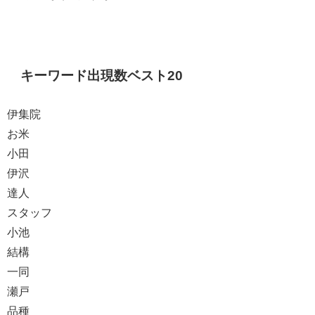
キーワード出現数ベスト20
伊集院
お米
小田
伊沢
達人
スタッフ
小池
結構
一同
瀬戸
品種