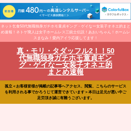
ネット乞食50代無職独身ガチホモ童貞ギング・ゲイなー女装子オネエ的まと
め速報！ネトゲ廃人は女子ホームレス三銃士伝説！あおいちゃん！ホームレ
スまなみ！愛内アイラ応援してます！
真・モリ・タダッフル2！！50
代無職独身ガチホモ童貞ギン
グ・ゲイなー女装子オネエ的
まとめ速報
孤立＜お客様皆様が掲載の記事等へアクセス、閲覧、こちらのサービス
を利用される事でかろうじて運営できています＞本日は足元が悪い中ご
足労頂き誠に有難うございます。