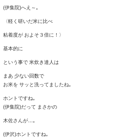
(伊集院)へえ～｡
〈軽く研いだ米に比べ
粘着度が およそ３倍に！〉
基本的に
という事で 米炊き達人は
まあ 少ない回数で
お米を サッと洗ってましたね｡
ホントですね｡
(伊集院)だって まさかの
木佐さんが…｡
(伊沢)ホントですね｡