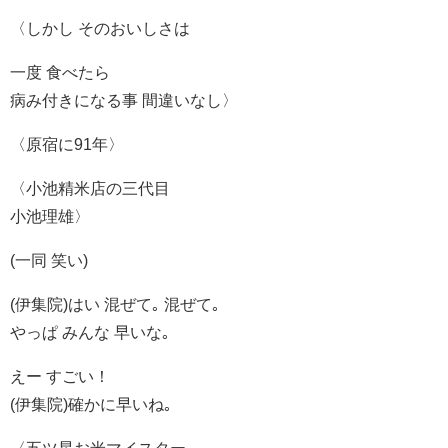
〈しかし そのおいしさは
一度 食べたら
病み付きになる事 間違いなし〉
〈原宿に91年〉
〈小池精米店の三代目
小池理雄〉
(一同 笑い)
(伊集院)はい 混ぜて｡ 混ぜて｡
やっぱ みんな 早いな｡
えー すごい！
(伊集院)確かに早いね｡
〈五ツ星お米マイスター