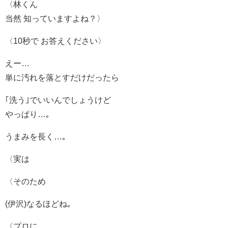
〈林くん
当然 知っていますよね？〉
〈10秒で お答えください〉
えー…
単に汚れを落とすだけだったら
｢洗う｣でいいんでしょうけど
やっぱり…｡
うまみを長く…｡
〈実は
〈そのため
(伊沢)なるほどね｡
〈プロに