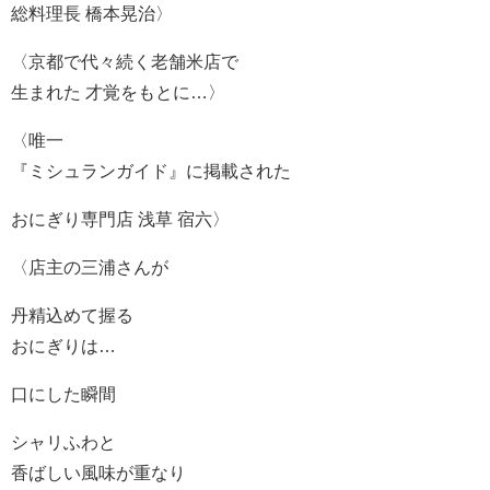
総料理長 橋本晃治〉
〈京都で代々続く老舗米店で
生まれた 才覚をもとに…〉
〈唯一
『ミシュランガイド』に掲載された
おにぎり専門店 浅草 宿六〉
〈店主の三浦さんが
丹精込めて握る
おにぎりは…
口にした瞬間
シャリふわと
香ばしい風味が重なり