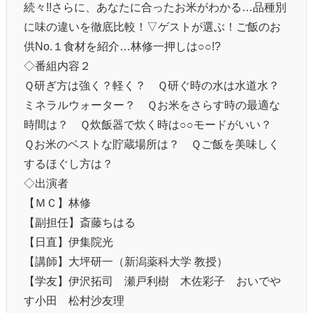
続々!!さらに、あなたに合ったお米がわかる…品種別
に味の違いを徹底比較！▽ゲストが選ぶ！ご飯のお
供No.１食材を紹介…林修一押しは○○!?
◇番組内容２
Ｑ研ぎ方は強く？軽く？ Ｑ研ぐ時の水は水道水？
ミネラルウォーター？ Ｑお米をさらす時の最適な
時間は？ Ｑ炊飯器で炊く時は○○モードがいい？
Ｑお米のベストな貯蔵場所は？ Ｑご飯を美味しく
するほぐし方は？
◇出演者
【ＭＣ】林修
【副担任】斎藤ちはる
【日直】伊集院光
【講師】大坪研一（新潟薬科大学 教授）
【学友】伊沢拓司 瀬戸利樹 木佐彩子 おいでや
す小田 松村沙友理