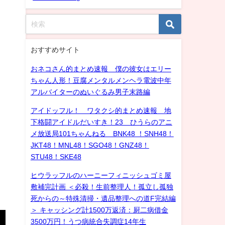
おすすめサイト
おネコさん的まとめ速報 僕の彼女はエリー
ちゃん人形！豆腐メンタルメンヘラ電波中年
アルバイターのぬいぐるみ男子末路編
アイドッフル！ ワタクシ的まとめ速報 地
下格闘アイドルだいすき！23 ひうらのアニ
メ放送局101ちゃんねる BNK48 ！SNH48！
JKT48！MNL48！SGO48！GNZ48！
STU48！SKE48
ヒウラッフルのハーニーフィニッシュゴミ屋
敷補完計画 ＜必殺！生前整理人！孤立し孤独
死からの～特殊清掃・遺品整理への道F完結編
＞ キャッシング計1500万返済：厨二病借金
3500万円！うつ病統合失調症14年生