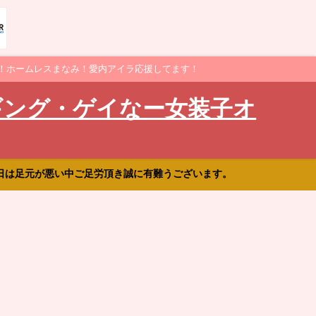
！ホームレスまなみ！愛内アイラ応援してます！
ギング・ゲイなー女装子オ
日は足元が悪い中ご足労頂き誠に有難うございます。