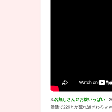
3:
名無しさん＠お腹いっぱい
2
婚活で226とか荒れ過ぎわろｗ