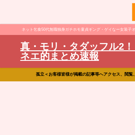
ネット乞食50代無職独身ガチホモ童貞ギング・ゲイなー女装子
真・モリ・タダッフル2！
ネエ的まとめ速報
孤立＜お客様皆様が掲載の記事等へアクセス、閲覧