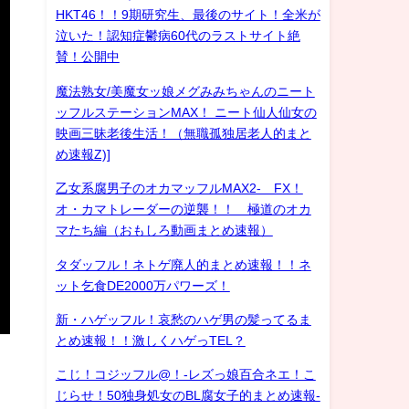
HKT46！！9期研究生、最後のサイト！全米が
泣いた！認知症鬱病60代のラストサイト絶
賛！公開中
魔法熟女/美魔女ッ娘メグみみちゃんのニート
ッフルステーションMAX！ ニート仙人仙女の
映画三昧老後生活！（無職孤独居老人的まと
め速報Z)]
乙女系腐男子のオカマッフルMAX2- FX！
オ・カマトレーダーの逆襲！！ 極道のオカ
マたち編（おもしろ動画まとめ速報）
タダッフル！ネトゲ廃人的まとめ速報！！ネ
ット乞食DE2000万パワーズ！
新・ハゲッフル！哀愁のハゲ男の髪ってるま
とめ速報！！激しくハゲっTEL？
こじ！コジッフル@！-レズっ娘百合ネエ！こ
じらせ！50独身処女のBL腐女子的まとめ速報-