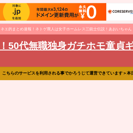
オネエ的まとめ速報！ネトゲ廃人は女子ホームレス三銃士伝説！あおいちゃん
！50代無職独身ガチホモ童貞
、こちらのサービスを利用される事でかろうじて運営できています＞本