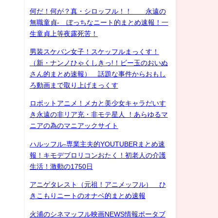
何だ！何が？真・シロッフル！！ 永遠の
無職童貞- ぼっちなニート的まとめ速報！一
生童貞上等夜露死苦！
男装スケバン女子！スケッフルまっくす！
（新・ナンノひゃくしきっ!！ビー玉のおいぬ
さん的まとめ速報） 話題な事件からおもし
ろ動画まで取り上げまっくす
ロボットアニメ！メカと美少女キャラだいす
き永遠の非リア充・非モテ星人 ！あらゆるマ
ニアの為のマニアックサイト
ハルッフル-専業主夫的YOUTUBERまとめ速
報！キモデブロリコンおたく！初老人の介護
生活！激動の1750日
アニゲタレスト（元祖！アニメッフル） ひ
きこもりニートのオナベ的まとめ速報
火浦のシネマッフル映画NEWS情報ポータブ