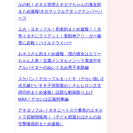
ルの杜！オネエ管理人オカマちゃんの鬼女的
まとめ速報!オカマッフルアタックナンバーハ
ーフ
ユカ・ヨネッフル！初老的まとめ速報！！大
帝イタチにラリアット！害獣神アリ・ガー被
害に必殺！パイルドライバー
おネコさん的まとめ速報 僕の彼女はエリー
ちゃん人形！豆腐メンタルメンヘラ電波中年
アルバイターのぬいぐるみ男子末路編
スケバン！デカッフルまっくす（デカい強い2
次元嫁だいすき子供部屋おじさんヒロシ之古
惑仔的まとめ速報）話題な動画取り上げ
MAX！デカいは正義刑事編
アキヨッフル-！ネオニートスケ番長のエキス
トラ芸能情報局！（子ども部屋おばさんの自
宅警備員的まとめ速報）