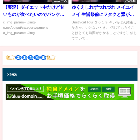
ニュース
未分類
【実況】ダイエット中だけど甘
ゆくえしれずつれづれ メイユイ
いものが食べたいのでパンケー
メイ 生誕祭前にヲタクと繋がり
キ作る！
発覚かその結果→本人否定、暴
c_img_param=; //img-
Unethical Tour ２０１９ 今いちばん結束し
c.net/output/category/game.js
なきゃ、いけないとき、 信じてもらうこ
露アカウント削除される「しだ
c_img_param=; //img-...
とはとても時間がかかることですが、信じ
れもケジメつけたんだから 小町
てついて...
もメイもやめろよ」
xrea