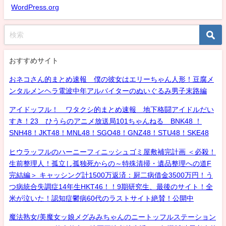
WordPress.org
おすすめサイト
おネコさん的まとめ速報 僕の彼女はエリーちゃん人形！豆腐メ
ンタルメンヘラ電波中年アルバイターのぬいぐるみ男子末路編
アイドッフル！ ワタクシ的まとめ速報 地下格闘アイドルだい
すき！23 ひうらのアニメ放送局101ちゃんねる BNK48 ！
SNH48！JKT48！MNL48！SGO48！GNZ48！STU48！SKE48
ヒウラッフルのハーニーフィニッシュゴミ屋敷補完計画 ＜必殺！
生前整理人！孤立し孤独死からの～特殊清掃・遺品整理への道F
完結編＞ キャッシング計1500万返済：厨二病借金3500万円！う
つ病統合失調症14年生HKT46！！9期研究生、最後のサイト！全
米が泣いた！認知症鬱病60代のラストサイト絶賛！公開中
魔法熟女/美魔女ッ娘メグみみちゃんのニートッフルステーション