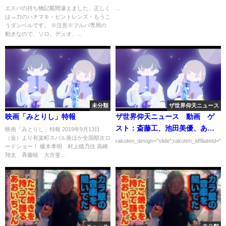
ロで強すぎたｗｗ 113からの401
#thesuperfruit #スパフル #チグ
エスバの持ち物記載間違えました、正しく
...
は→力のハチマキ・ピントレンズ・もうこ
とか訳が分からないよ【ポケモ
ハグ #馬鹿ばっか #小田惟真
うダンベルです。 ※注意※フルパ専用の
ンユナイト】
動きなので、ソロ、デュオ、...
未分類
ザ世界仰天ニュース
映画「みとりし」特報
ザ世界仰天ニュース 動画 ゲ
スト：斎藤工、池田美優、あば
映画「みとりし」特報 2019年9月13日
（金）より有楽町スバル座ほか全国順次ロ
れる君、箭内夢菜 3月7日
rakuten_design="slide";rakuten_affiliateId="0
ードショー！ 榎木孝明 村上穂乃佳 高崎
翔太 斉藤暁 大方斐...