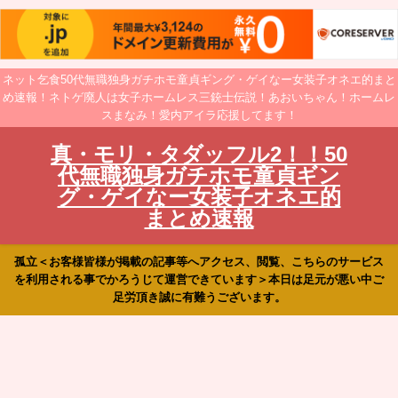
ネット乞食50代無職独身ガチホモ童貞ギング・ゲイなー女装子オネエ的まと
め速報！ネトゲ廃人は女子ホームレス三銃士伝説！あおいちゃん！ホームレ
スまなみ！愛内アイラ応援してます！
真・モリ・タダッフル2！！50
代無職独身ガチホモ童貞ギン
グ・ゲイなー女装子オネエ的
まとめ速報
孤立＜お客様皆様が掲載の記事等へアクセス、閲覧、こちらのサービス
を利用される事でかろうじて運営できています＞本日は足元が悪い中ご
足労頂き誠に有難うございます。