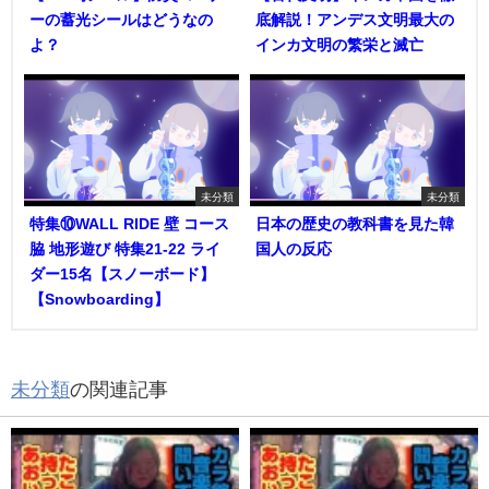
ーの蓄光シールはどうなの
底解説！アンデス文明最大の
よ？
インカ文明の繁栄と滅亡
未分類
未分類
特集⑩WALL RIDE 壁 コース
日本の歴史の教科書を見た韓
脇 地形遊び 特集21-22 ライ
国人の反応
ダー15名【スノーボード】
【Snowboarding】
未分類
の関連記事