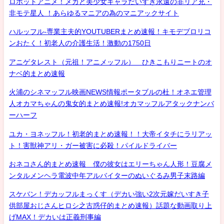
ロボットアニメ！メカと美少女キャラだいすき永遠の非リア充・
非モテ星人 ！あらゆるマニアの為のマニアックサイト
ハルッフル-専業主夫的YOUTUBERまとめ速報！キモデブロリコ
ンおたく！初老人の介護生活！激動の1750日
アニゲタレスト（元祖！アニメッフル） ひきこもりニートのオ
ナベ的まとめ速報
火浦のシネマッフル映画NEWS情報ポータブルの杜！オネエ管理
人オカマちゃんの鬼女的まとめ速報!オカマッフルアタックナンバ
ーハーフ
ユカ・ヨネッフル！初老的まとめ速報！！大帝イタチにラリアッ
ト！害獣神アリ・ガー被害に必殺！パイルドライバー
おネコさん的まとめ速報 僕の彼女はエリーちゃん人形！豆腐メ
ンタルメンヘラ電波中年アルバイターのぬいぐるみ男子末路編
スケバン！デカッフルまっくす（デカい強い2次元嫁だいすき子
供部屋おじさんヒロシ之古惑仔的まとめ速報）話題な動画取り上
げMAX！デカいは正義刑事編