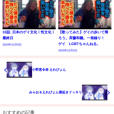
33話_日本のゲイ文化ㅣ性文化ㅣ
【歌ってみた】ゲイの歩いて帰
最終日
ろう。斉藤和義。一発録り！
ゲイ LGBTちゃんねる。
2024年12月6日
2024年12月5日
小野恵令奈 えれぴょん
みゃお＆えれぴょん寝起きドッキリ
おすすめの記事