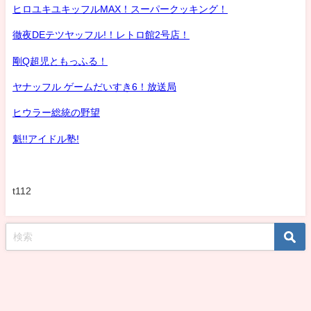
ヒロユキユキッフルMAX！スーパークッキング！
徹夜DEテツヤッフル!！レトロ館2号店！
剛Q超児ともっふる！
ヤナッフル ゲームだいすき6！放送局
ヒウラー総統の野望
魁!!アイドル塾!
t112