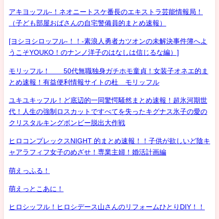
アキヨッフル-！ネオニートスケ番長のエキストラ芸能情報局！
（子ども部屋おばさんの自宅警備員的まとめ速報）
[ヨシヨシロッフル-！！-素浪人勇者カツオンの未解決事件簿へよ
うこそYOUKO！のナンノ洋子のはなしは信じるな編）]
モリッフル！ 50代無職独身ガチホモ童貞！女装子オネエ的ま
とめ速報！有益便利情報サイトの杜 モリッフル
ユキユキッフル！ど底辺的一同驚愕騒然まとめ速報！超氷河期世
代！人生の強制ロスカットですべてを失ったキグナス氷子の愛の
クリスタルキングボンビー脱出大作戦
ヒロコンプレックスNIGHT 的まとめ速報！！子供が欲しいど陰キ
ャアラフィフ女子のめざせ！専業主婦！婚活計画編
萌えっふる！
萌えっとこあに！
ヒロシッフル！ヒロシデース山さんのリフォームひとりDIY！！