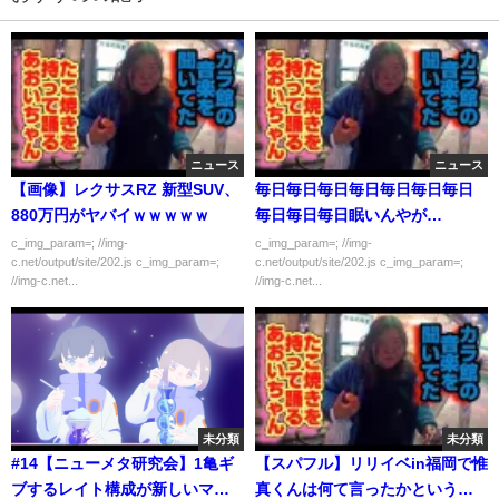
ニュース
ニュース
【画像】レクサスRZ 新型SUV、
毎日毎日毎日毎日毎日毎日毎日
880万円がヤバイｗｗｗｗｗ
毎日毎日毎日眠いんやが…
c_img_param=; //img-
c_img_param=; //img-
c.net/output/site/202.js c_img_param=;
c.net/output/site/202.js c_img_param=;
//img-c.net...
//img-c.net...
未分類
未分類
#14【ニューメタ研究会】1亀ギ
【スパフル】リリイベin福岡で惟
ブするレイト構成が新しいマク
真くんは何て言ったかというと...