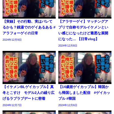
【実録】その行動、実はバレて
【アラサーゲイ】マッチングア
るかも？銭湯でのゲイあるある #
プリで自称モデルイケメンとい
アラフォーゲイの日常
い感じになったけど最悪な展開
になった… 【日常vlog】
2024年12月9日
2024年12月8日
【イケメンBLゲイカップル】真
【14歳差ゲイカップル】韓国か
冬とこすけ モデル2人の繰り広
ら帰国しました配信 #ゲイカッ
げるラブラブデートに密着
プル #韓国
2024年12月7日
2024年12月6日