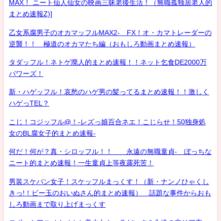
MAX！ ニート仙人仙女の映画三昧老後生活！（無職孤独居老人的
まとめ速報Z)]
乙女系腐男子のオカマッフルMAX2- FX！オ・カマトレーダーの
逆襲！！ 極道のオカマたち編（おもしろ動画まとめ速報）
タダッフル！ネトゲ廃人的まとめ速報！！ネット乞食DE2000万
パワーズ！
新・ハゲッフル！哀愁のハゲ男の髪ってるまとめ速報！！激しく
ハゲっTEL？
こじ！コジッフル@！-レズっ娘百合ネエ！こじらせ！50独身処
女のBL腐女子的まとめ速報-
何だ！何が？真・シロッフル！！ 永遠の無職童貞- ぼっちな
ニート的まとめ速報！一生童貞上等夜露死苦！
男装スケバン女子！スケッフルまっくす！（新・ナンノひゃくし
きっ!！ビー玉のおいぬさん的まとめ速報） 話題な事件からおも
しろ動画まで取り上げまっくす