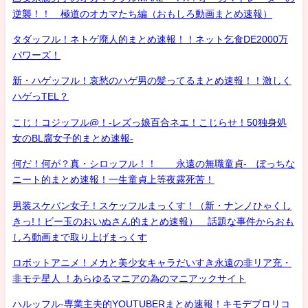
逆襲！！ 極道のオカマたち編（おもしろ動画まとめ速報）
タダッフル！ネトゲ廃人的まとめ速報！！ネット乞食DE2000万
パワーズ！
新・ハゲッフル！哀愁のハゲ男の髪ってるまとめ速報！！激しく
ハゲっTEL？
こじ！コジッフル@！-レズっ娘百合ネエ！こじらせ！50独身処
女のBL腐女子的まとめ速報-
何だ！何が？真・シロッフル！！ 永遠の無職童貞- ぼっちな
ニート的まとめ速報！一生童貞上等夜露死苦！
男装スケバン女子！スケッフルまっくす！（新・ナンノひゃくし
きっ!！ビー玉のおいぬさん的まとめ速報） 話題な事件からおも
しろ動画まで取り上げまっくす
ロボットアニメ！メカと美少女キャラだいすき永遠の非リア充・
非モテ星人 ！あらゆるマニアの為のマニアックサイト
ハルッフル-専業主夫的YOUTUBERまとめ速報！キモデブロリコ