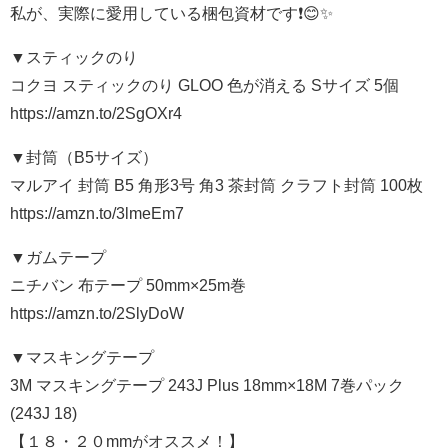
私が、実際に愛用している梱包資材です❗️😊✨
▼スティックのり
コクヨ スティックのり GLOO 色が消える Sサイズ 5個
https://amzn.to/2SgOXr4
▼封筒（B5サイズ）
マルアイ 封筒 B5 角形3号 角3 茶封筒 クラフト封筒 100枚
https://amzn.to/3lmeEm7
▼ガムテープ
ニチバン 布テープ 50mm×25m巻
https://amzn.to/2SlyDoW
▼マスキングテープ
3M マスキングテープ 243J Plus 18mm×18M 7巻パック
(243J 18)
【１８・２０mmがオススメ！】