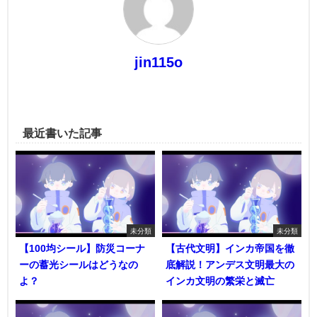
jin115o
最近書いた記事
未分類
未分類
【100均シール】防災コーナ
【古代文明】インカ帝国を徹
ーの蓄光シールはどうなの
底解説！アンデス文明最大の
よ？
インカ文明の繁栄と滅亡