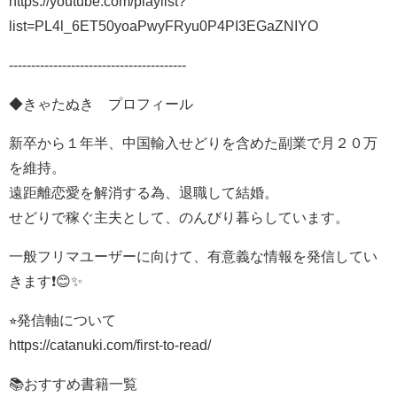
https://youtube.com/playlist?
list=PL4l_6ET50yoaPwyFRyu0P4PI3EGaZNIYO
----------------------------------------
◆きゃたぬき プロフィール
新卒から１年半、中国輸入せどりを含めた副業で月２０万
を維持。
遠距離恋愛を解消する為、退職して結婚。
せどりで稼ぐ主夫として、のんびり暮らしています。
一般フリマユーザーに向けて、有意義な情報を発信してい
きます❗️😊✨
⭐︎発信軸について
https://catanuki.com/first-to-read/
📚おすすめ書籍一覧