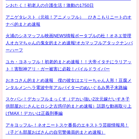
ンおたく！初老人の介護生活！激動の1750日
アニゲタレスト（元祖！アニメッフル） ひきこもりニートのオ
ナベ的まとめ速報
火浦のシネマッフル映画NEWS情報ポータブルの杜！オネエ管理
人オカマちゃんの鬼女的まとめ速報!オカマッフルアタックナンバ
ーハーフ
ユカ・ヨネッフル！初老的まとめ速報！！大帝イタチにラリアッ
ト！害獣神アリ・ガー被害に必殺！パイルドライバー
おネコさん的まとめ速報 僕の彼女はエリーちゃん人形！豆腐メ
ンタルメンヘラ電波中年アルバイターのぬいぐるみ男子末路編
スケバン！デカッフルまっくす（デカい強い2次元嫁だいすき子
供部屋おじさんヒロシ之古惑仔的まとめ速報）話題な動画取り上
げMAX！デカいは正義刑事編
アキヨッフル-！ネオニートスケ番長のエキストラ芸能情報局！
（子ども部屋おばさんの自宅警備員的まとめ速報）