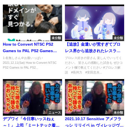
未分類
未分類
How to Convert NTSC PS2
【追放】金遣いが荒すぎてプロ
Games to PAL PS2 Games
レス界から追放されたレスラー4
Tutorial Guide
選【プロレス】
1:名無しさん＠お腹いっぱい
プロレス好きの皆さん 楽しんでいってく
2021.12.11(Sat) How to Convert NTSC
ださい。 皆さんの感動した試合も ぜひコ
PS2 Games to PAL PS2...
メント欄で教えてください #プロレス解
説 #長州力 #安田忠夫...
ニュース
未分類
デブワイ「今日寒いッスねぇ
2021.10.17 Sensitive アメフラ
～！」 上司「ミートテック着て
っシ リリイベ in ヴィレッジヴァ