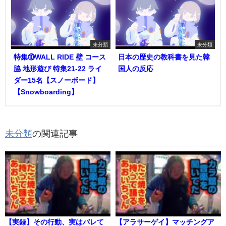
未分類
未分類
特集⑩WALL RIDE 壁 コース
日本の歴史の教科書を見た韓
脇 地形遊び 特集21-22 ライ
国人の反応
ダー15名【スノーボード】
【Snowboarding】
未分類
の関連記事
【実録】その行動、実はバレて
【アラサーゲイ】マッチングア