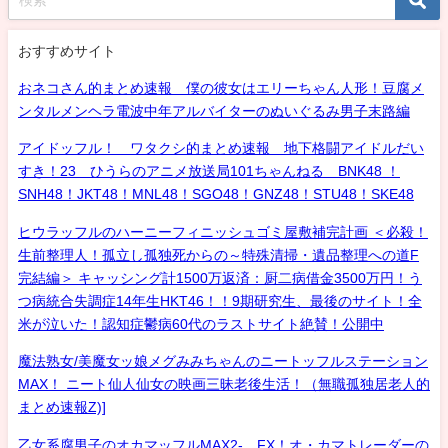
おすすめサイト
おネコさん的まとめ速報 僕の彼女はエリーちゃん人形！豆腐メ
ンタルメンヘラ電波中年アルバイターのぬいぐるみ男子末路編
アイドッフル！ ワタクシ的まとめ速報 地下格闘アイドルだい
すき！23 ひうらのアニメ放送局101ちゃんねる BNK48 ！
SNH48！JKT48！MNL48！SGO48！GNZ48！STU48！SKE48
ヒウラッフルのハーニーフィニッシュゴミ屋敷補完計画 ＜必殺！
生前整理人！孤立し孤独死からの～特殊清掃・遺品整理への道F
完結編＞ キャッシング計1500万返済：厨二病借金3500万円！う
つ病統合失調症14年生HKT46！！9期研究生、最後のサイト！全
米が泣いた！認知症鬱病60代のラストサイト絶賛！公開中
魔法熟女/美魔女ッ娘メグみみちゃんのニートッフルステーション
MAX！ ニート仙人仙女の映画三昧老後生活！（無職孤独居老人的
まとめ速報Z)]
乙女系腐男子のオカマッフルMAX2- FX！オ・カマトレーダーの