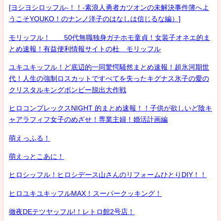
[ヨシヨシロッフル-！！-素浪人勇者カツオンの未解決事件簿へよ
うこそYOUKO！のナンノ洋子のはなしは信じるな編）]
モリッフル！ 50代無職独身ガチホモ童貞！女装子オネエ的ま
とめ速報！有益便利情報サイトの杜 モリッフル
ユキユキッフル！ど底辺的一同驚愕騒然まとめ速報！超氷河期世
代！人生の強制ロスカットですべてを失ったキグナス氷子の愛の
クリスタルキングボンビー脱出大作戦
ヒロコンプレックスNIGHT 的まとめ速報！！子供が欲しいど陰キ
ャアラフィフ女子のめざせ！専業主婦！婚活計画編
萌えっふる！
萌えっとこあに！
ヒロシッフル！ヒロシデース山さんのリフォームひとりDIY！！
ヒロユキユキッフルMAX！スーパークッキング！
徹夜DEテツヤッフル!！レトロ館2号店！