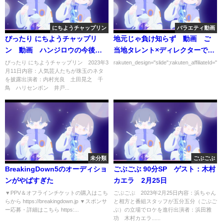
にちようチャップリン
バラエティ動画
ぴったり にちようチャップリ
地元じゃ負け知らず 動画 ご
ン 動画 ハンジロウの今後を
当地タレント×ディレクターで作
考える 3月11日
った最強映像GP 3月29日
ぴったり にちようチャップリン 2023年3
rakuten_design="slide";rakuten_affiliateId="0
月11日内容：人気芸人たちが珠玉のネタ
を披露出演者：内村光良 土田晃之 千
鳥 ハリセンボン 井戸...
未分類
ごぶごぶ
BreakingDown5のオーディショ
ごぶごぶ 90分SP ゲスト：木村
ンがやばすぎた
カエラ 2月25日
▼PPV＆オフラインチケットの購入はこち
ごぶごぶ 2023年2月25日内容：浜ちゃん
らから https://breakingdown.jp ▼スポンサ
と相方と番組スタッフが五分五分（ごぶご
ー応募・詳細はこちら https:...
ぶ）の立場でロケを進行出演者：浜田雅
功 木村カエラ......