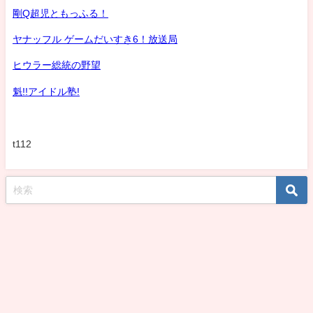
剛Q超児ともっふる！
ヤナッフル ゲームだいすき6！放送局
ヒウラー総統の野望
魁!!アイドル塾!
t112