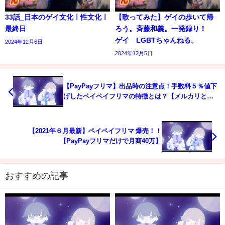
33話_日本のゲイ文化ㅣ性文化ㅣ
【歌ってみた】ゲイの歩いて帰
最終日
ろう。斉藤和義。一発録り！
ゲイ LGBTちゃんねる。
2024年12月6日
2024年12月5日
【PayPayフリマ】出品時の注意点！手数料５％値下
げしたペイペイフリマの特徴とは？【メルカリと徹
底比較】
【2021年６月最新】ペイペイフリマ 爆売！！
【PayPayフリマだけで月商40万】
おすすめの記事