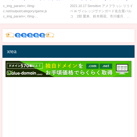
ても寒いんか？ｗ」←こういつ
ンガード名古屋パルコ 2部
c_img_param=; //img-
2021.10.17 Sensitive アメフラっシ リリイ
c.net/output/category/game.js
ベ in ヴィレッジヴァンガード名古屋パル
やつ
c_img_param=; //img-...
コ 2部 愛来、鈴木萌花、市川優月、...
xrea