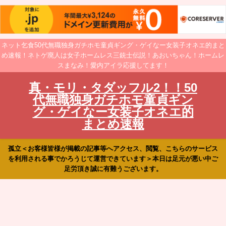
ネット乞食50代無職独身ガチホモ童貞ギング・ゲイなー女装子オネエ的まと
め速報！ネトゲ廃人は女子ホームレス三銃士伝説！あおいちゃん！ホームレ
スまなみ！愛内アイラ応援してます！
真・モリ・タダッフル2！！50
代無職独身ガチホモ童貞ギン
グ・ゲイなー女装子オネエ的
まとめ速報
孤立＜お客様皆様が掲載の記事等へアクセス、閲覧、こちらのサービス
を利用される事でかろうじて運営できています＞本日は足元が悪い中ご
足労頂き誠に有難うございます。