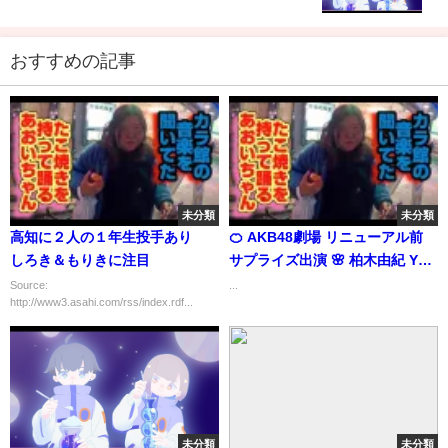
全部開けてみた
おすすめの記事
未分類
未分類
高知に２人の１年生投手あり
🍊 AKB48劇場 リニューアル前
しろき＆もりきに注目
サプライズ出演 🌸 柏木由紀 Yuki
Kashiwagi ゆきりん 🍓 #柏木由
Source:
...
http://www3.asahi.com/rss/index.rdf...
紀 #恋詰んじゃった #AKB48
未分類
未分類