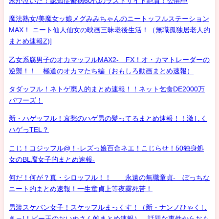
米が泣いた！認知症鬱病60代のラストサイト絶賛！公開中
魔法熟女/美魔女ッ娘メグみみちゃんのニートッフルステーション
MAX！ ニート仙人仙女の映画三昧老後生活！（無職孤独居老人的
まとめ速報Z)]
乙女系腐男子のオカマッフルMAX2- FX！オ・カマトレーダーの
逆襲！！ 極道のオカマたち編（おもしろ動画まとめ速報）
タダッフル！ネトゲ廃人的まとめ速報！！ネット乞食DE2000万
パワーズ！
新・ハゲッフル！哀愁のハゲ男の髪ってるまとめ速報！！激しく
ハゲっTEL？
こじ！コジッフル@！-レズっ娘百合ネエ！こじらせ！50独身処
女のBL腐女子的まとめ速報-
何だ！何が？真・シロッフル！！ 永遠の無職童貞- ぼっちな
ニート的まとめ速報！一生童貞上等夜露死苦！
男装スケバン女子！スケッフルまっくす！（新・ナンノひゃくし
きっ!！ビー玉のおいぬさん的まとめ速報） 話題な事件からおも