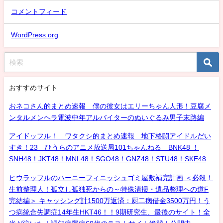
コメントフィード
WordPress.org
おすすめサイト
おネコさん的まとめ速報 僕の彼女はエリーちゃん人形！豆腐メ
ンタルメンヘラ電波中年アルバイターのぬいぐるみ男子末路編
アイドッフル！ ワタクシ的まとめ速報 地下格闘アイドルだい
すき！23 ひうらのアニメ放送局101ちゃんねる BNK48 ！
SNH48！JKT48！MNL48！SGO48！GNZ48！STU48！SKE48
ヒウラッフルのハーニーフィニッシュゴミ屋敷補完計画 ＜必殺！
生前整理人！孤立し孤独死からの～特殊清掃・遺品整理への道F
完結編＞ キャッシング計1500万返済：厨二病借金3500万円！う
つ病統合失調症14年生HKT46！！9期研究生、最後のサイト！全