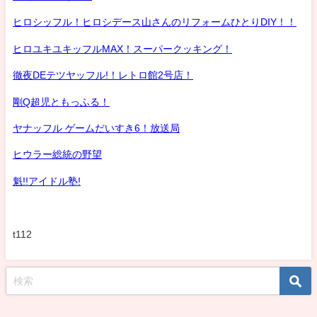
ヒロシッフル！ヒロシデース山さんのリフォームひとりDIY！！
ヒロユキユキッフルMAX！スーパークッキング！
徹夜DEテツヤッフル!！レトロ館2号店！
剛Q超児ともっふる！
ヤナッフル ゲームだいすき6！放送局
ヒウラー総統の野望
魁!!アイドル塾!
t112