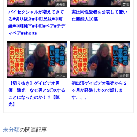
未分類
芸能
バイセクシャルが増えてきて
実は同性愛者を公表して驚い
る#切り抜き#中町兄妹#中町
た芸能人10選
綾#中町純平#中町#ベア#テデ
ィベア#shorts
オネエ
未分類
【切り抜き】ゲイビデオ男
初出演ゲイビデオ発売から２
優 陳光 なぜ男とS〇Xする
ヶ月が経過したので話しま
ことになったのか！？【陳
す、、、
光】
未分類
の関連記事