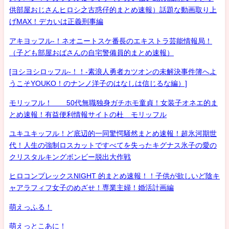
供部屋おじさんヒロシ之古惑仔的まとめ速報）話題な動画取り上
げMAX！デカいは正義刑事編
アキヨッフル-！ネオニートスケ番長のエキストラ芸能情報局！
（子ども部屋おばさんの自宅警備員的まとめ速報）
[ヨシヨシロッフル-！！-素浪人勇者カツオンの未解決事件簿へよ
うこそYOUKO！のナンノ洋子のはなしは信じるな編）]
モリッフル！ 50代無職独身ガチホモ童貞！女装子オネエ的ま
とめ速報！有益便利情報サイトの杜 モリッフル
ユキユキッフル！ど底辺的一同驚愕騒然まとめ速報！超氷河期世
代！人生の強制ロスカットですべてを失ったキグナス氷子の愛の
クリスタルキングボンビー脱出大作戦
ヒロコンプレックスNIGHT 的まとめ速報！！子供が欲しいど陰キ
ャアラフィフ女子のめざせ！専業主婦！婚活計画編
萌えっふる！
萌えっとこあに！