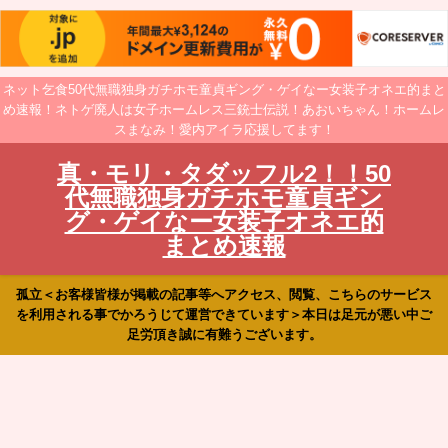
ネット乞食50代無職独身ガチホモ童貞ギング・ゲイなー女装子オネエ的まと
め速報！ネトゲ廃人は女子ホームレス三銃士伝説！あおいちゃん！ホームレ
スまなみ！愛内アイラ応援してます！
真・モリ・タダッフル2！！50
代無職独身ガチホモ童貞ギン
グ・ゲイなー女装子オネエ的
まとめ速報
孤立＜お客様皆様が掲載の記事等へアクセス、閲覧、こちらのサービス
を利用される事でかろうじて運営できています＞本日は足元が悪い中ご
足労頂き誠に有難うございます。