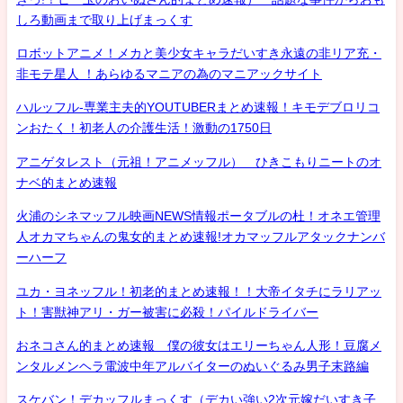
しろ動画まで取り上げまっくす
ロボットアニメ！メカと美少女キャラだいすき永遠の非リア充・
非モテ星人 ！あらゆるマニアの為のマニアックサイト
ハルッフル-専業主夫的YOUTUBERまとめ速報！キモデブロリコ
ンおたく！初老人の介護生活！激動の1750日
アニゲタレスト（元祖！アニメッフル） ひきこもりニートのオ
ナベ的まとめ速報
火浦のシネマッフル映画NEWS情報ポータブルの杜！オネエ管理
人オカマちゃんの鬼女的まとめ速報!オカマッフルアタックナンバ
ーハーフ
ユカ・ヨネッフル！初老的まとめ速報！！大帝イタチにラリアッ
ト！害獣神アリ・ガー被害に必殺！パイルドライバー
おネコさん的まとめ速報 僕の彼女はエリーちゃん人形！豆腐メ
ンタルメンヘラ電波中年アルバイターのぬいぐるみ男子末路編
スケバン！デカッフルまっくす（デカい強い2次元嫁だいすき子