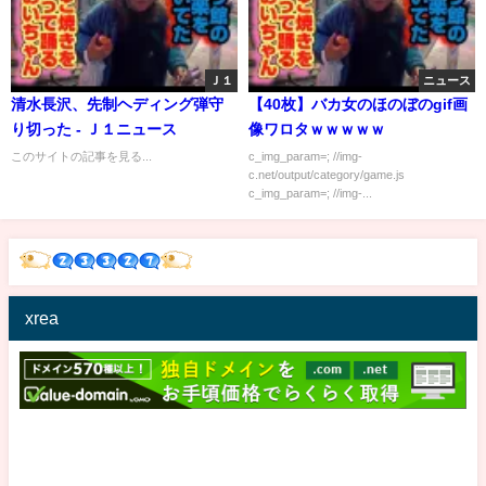
Ｊ１
ニュース
清水長沢、先制ヘディング弾守
【40枚】バカ女のほのぼのgif画
り切った - Ｊ１ニュース
像ワロタｗｗｗｗｗ
このサイトの記事を見る...
c_img_param=; //img-
c.net/output/category/game.js
c_img_param=; //img-...
xrea