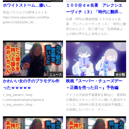
ホワイトストーム…嫌い…
１００分ｄｅ名著 アレクシエ
ーヴィチ（３）「時代に翻弄さ
実況パワフルプロ野球２０１８
https://store.playstation.com/#!/ja-
れた人々」[解][字]…の番組内容
出典：EPGの番組情報 １００分ｄｅ名
jp/tid=CUSA10284_00...
著 アレクシエーヴィチ（３）「時代に翻
解析まとめ
弄された人々」旧ソ連では「兄弟姉妹よ」
との掛け声のもと女性たちの...
ニュース
未分類
かわいい女の子のプラモデル作
映画『スーパー・チューズデー
ったｗｗｗｗｗ
～正義を売った日～』予告編
c_img_param=; //img-
アメリカ大統領予備選挙を舞台に、選挙戦
c.net/output/category/game.js
の裏側をスキャンダラスに描いた政治サス
c_img_param=; //img-...
ペンス。2004年の民主党大統領予備選に
立候補したハワード・ディ...