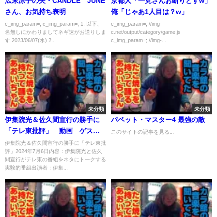
広末涼子の夫・CANDLE JUNE
京都人「一見さんお断りどすw」
さん、お気持ち表明
俺「じゃあ1人目は？w」
c_img_param=; c_img_param=; 1: 以下、
c_img_param=; //img-
名無しにかわりましてネギ速がお送りしま
c.net/output/category/game.js
す 2023/06/07(水) 2...
c_img_param=; //img-...
未分類
未分類
伊集院光＆佐久間宣行の勝手に
パペット・マスター4 最強の敵
「テレ東批評」 動画 ゲス
このサイトの記事を見る...
ト：村井美樹 7月6日
伊集院光＆佐久間宣行の勝手に「テレ東批
評」2024年7月6日内容：伊集院光と佐久
間宣行がテレ東の番組をネタにトークする
実験的番組出演者：伊集...