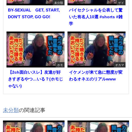
未分類
ゲイ
BY-SEXUAL GET, START,
バイセクシャルを公表して驚
DON'T STOP, GO GO!
いた有名人10選 #shorts #雑
学
ホモ
オカマ
【2ch面白いスレ】友達が好
イケメンが来て急に態度が変
きすぎるやつ…いる？(ホモじ
わるオネエのリアルwww
ゃない)
未分類
の関連記事