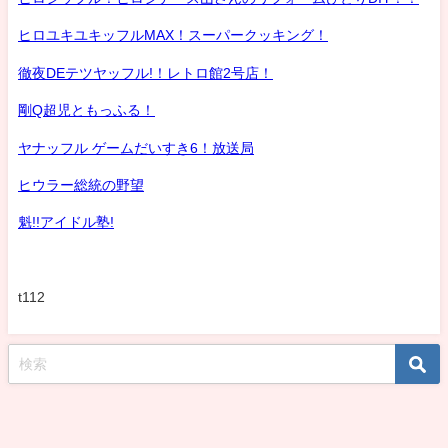
ヒロユキユキッフルMAX！スーパークッキング！
徹夜DEテツヤッフル!！レトロ館2号店！
剛Q超児ともっふる！
ヤナッフル ゲームだいすき6！放送局
ヒウラー総統の野望
魁!!アイドル塾!
t112