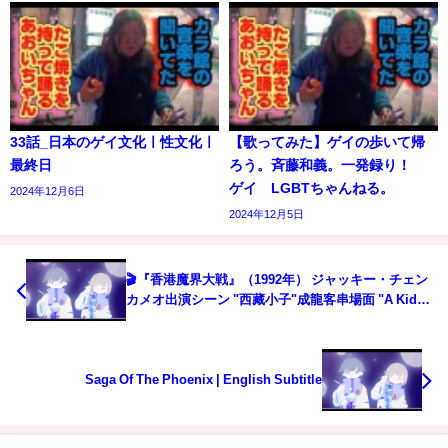
33話_日本のゲイ文化ㅣ性文化ㅣ
【歌ってみた】ゲイの歩いて帰
最終日
ろう。斉藤和義。一発録り！
ゲイ LGBTちゃんねる。
2024年12月6日
2024年12月5日
🎬『香港魔界大戦』（1992年） ジャッキー・チェン
カメオ出演シーン "西藏小子"成龍客串場面 "A Kid
from Tibet" Jackie Chan Cameo Scene
Saga Of The Phoenix | English Subtitle