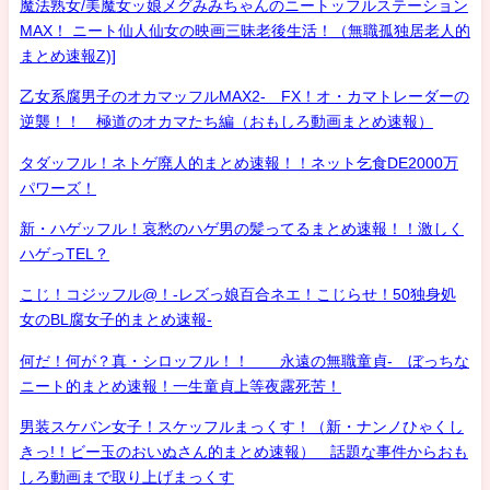
魔法熟女/美魔女ッ娘メグみみちゃんのニートッフルステーション
MAX！ ニート仙人仙女の映画三昧老後生活！（無職孤独居老人的
まとめ速報Z)]
乙女系腐男子のオカマッフルMAX2- FX！オ・カマトレーダーの
逆襲！！ 極道のオカマたち編（おもしろ動画まとめ速報）
タダッフル！ネトゲ廃人的まとめ速報！！ネット乞食DE2000万
パワーズ！
新・ハゲッフル！哀愁のハゲ男の髪ってるまとめ速報！！激しく
ハゲっTEL？
こじ！コジッフル@！-レズっ娘百合ネエ！こじらせ！50独身処
女のBL腐女子的まとめ速報-
何だ！何が？真・シロッフル！！ 永遠の無職童貞- ぼっちな
ニート的まとめ速報！一生童貞上等夜露死苦！
男装スケバン女子！スケッフルまっくす！（新・ナンノひゃくし
きっ!！ビー玉のおいぬさん的まとめ速報） 話題な事件からおも
しろ動画まで取り上げまっくす