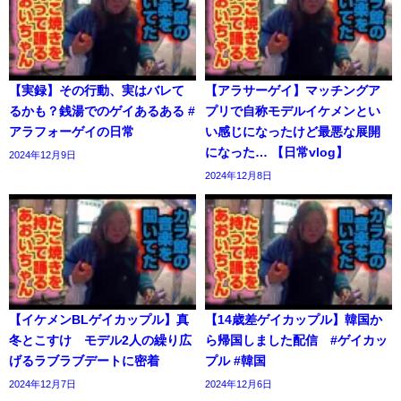
【実録】その行動、実はバレて
【アラサーゲイ】マッチングア
るかも？銭湯でのゲイあるある #
プリで自称モデルイケメンとい
アラフォーゲイの日常
い感じになったけど最悪な展開
になった… 【日常vlog】
2024年12月9日
2024年12月8日
【イケメンBLゲイカップル】真
【14歳差ゲイカップル】韓国か
冬とこすけ モデル2人の繰り広
ら帰国しました配信 #ゲイカッ
げるラブラブデートに密着
プル #韓国
2024年12月7日
2024年12月6日