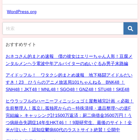
WordPress.org
おすすめサイト
おネコさん的まとめ速報 僕の彼女はエリーちゃん人形！豆腐メ
ンタルメンヘラ電波中年アルバイターのぬいぐるみ男子末路編
アイドッフル！ ワタクシ的まとめ速報 地下格闘アイドルだい
すき！23 ひうらのアニメ放送局101ちゃんねる BNK48 ！
SNH48！JKT48！MNL48！SGO48！GNZ48！STU48！SKE48
ヒウラッフルのハーニーフィニッシュゴミ屋敷補完計画 ＜必殺！
生前整理人！孤立し孤独死からの～特殊清掃・遺品整理への道F
完結編＞ キャッシング計1500万返済：厨二病借金3500万円！う
つ病統合失調症14年生HKT46！！9期研究生、最後のサイト！全
米が泣いた！認知症鬱病60代のラストサイト絶賛！公開中