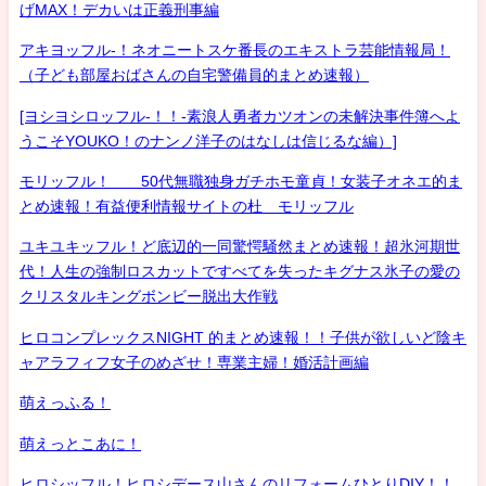
げMAX！デカいは正義刑事編
アキヨッフル-！ネオニートスケ番長のエキストラ芸能情報局！
（子ども部屋おばさんの自宅警備員的まとめ速報）
[ヨシヨシロッフル-！！-素浪人勇者カツオンの未解決事件簿へよ
うこそYOUKO！のナンノ洋子のはなしは信じるな編）]
モリッフル！ 50代無職独身ガチホモ童貞！女装子オネエ的ま
とめ速報！有益便利情報サイトの杜 モリッフル
ユキユキッフル！ど底辺的一同驚愕騒然まとめ速報！超氷河期世
代！人生の強制ロスカットですべてを失ったキグナス氷子の愛の
クリスタルキングボンビー脱出大作戦
ヒロコンプレックスNIGHT 的まとめ速報！！子供が欲しいど陰キ
ャアラフィフ女子のめざせ！専業主婦！婚活計画編
萌えっふる！
萌えっとこあに！
ヒロシッフル！ヒロシデース山さんのリフォームひとりDIY！！