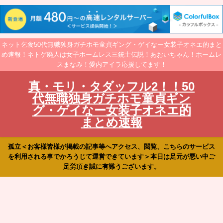
ネット乞食50代無職独身ガチホモ童貞ギング・ゲイなー女装子オネエ的まと
め速報！ネトゲ廃人は女子ホームレス三銃士伝説！あおいちゃん！ホームレ
スまなみ！愛内アイラ応援してます！
真・モリ・タダッフル2！！50
代無職独身ガチホモ童貞ギン
グ・ゲイなー女装子オネエ的
まとめ速報
孤立＜お客様皆様が掲載の記事等へアクセス、閲覧、こちらのサービス
を利用される事でかろうじて運営できています＞本日は足元が悪い中ご
足労頂き誠に有難うございます。