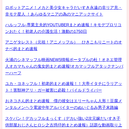
ロボットアニメ！メカと美少女キャラだいすき永遠の非リア充・
非モテ星人 ！あらゆるマニアの為のマニアックサイト
ハルッフル-専業主夫的YOUTUBERまとめ速報！キモデブロリコ
ンおたく！初老人の介護生活！激動の1750日
アニゲタレスト（元祖！アニメッフル） ひきこもりニートのオ
ナベ的まとめ速報
火浦のシネマッフル映画NEWS情報ポータブルの杜！オネエ管理
人オカマちゃんの鬼女的まとめ速報!オカマッフルアタックナンバ
ーハーフ
ユカ・ヨネッフル！初老的まとめ速報！！大帝イタチにラリアッ
ト！害獣神アリ・ガー被害に必殺！パイルドライバー
おネコさん的まとめ速報 僕の彼女はエリーちゃん人形！豆腐メ
ンタルメンヘラ電波中年アルバイターのぬいぐるみ男子末路編
スケバン！デカッフルまっくす（デカい強い2次元嫁だいすき子
供部屋おじさんヒロシ之古惑仔的まとめ速報）話題な動画取り上