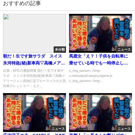
おすすめの記事
未分類
ニュース
朝だ！生です旅サラダ スイス
馬鹿女「え？！子供を自転車に
氷河特急(秘)新車両▽高橋メアリ
乗せている時でも一時停止しな
ージュン高知仁淀ブルー[字]…の
くちゃいけないの？！」
出典：EPGの番組情報 朝だ！生です旅サ
c_img_param=; //img-
ラダ スイス氷河特急(秘)新車両▽高橋メ
c.net/output/category/game.js
番組内容解析まとめ
アリージュン高知仁淀ブルースイスの人気
c_img_param=; //img-...
列車グレッシャー・エク...
ニュース
ニュース