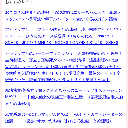
おすすめサイト
おネコさん的まとめ速報 僕の彼女はエリーちゃん人形！豆腐メ
ンタルメンヘラ電波中年アルバイターのぬいぐるみ男子末路編
アイドッフル！ ワタクシ的まとめ速報 地下格闘アイドルだい
すき！23 ひうらのアニメ放送局101ちゃんねる BNK48 ！
SNH48！JKT48！MNL48！SGO48！GNZ48！STU48！SKE48
ヒウラッフルのハーニーフィニッシュゴミ屋敷補完計画 ＜必殺！
生前整理人！孤立し孤独死からの～特殊清掃・遺品整理への道F
完結編＞ キャッシング計1500万返済：厨二病借金3500万円！う
つ病統合失調症14年生HKT46！！9期研究生、最後のサイト！全
米が泣いた！認知症鬱病60代のラストサイト絶賛！公開中
魔法熟女/美魔女ッ娘メグみみちゃんのニートッフルステーション
MAX！ ニート仙人仙女の映画三昧老後生活！（無職孤独居老人的
まとめ速報Z)]
乙女系腐男子のオカマッフルMAX2- FX！オ・カマトレーダーの
逆襲！！ 極道のオカマたち編（おもしろ動画まとめ速報）