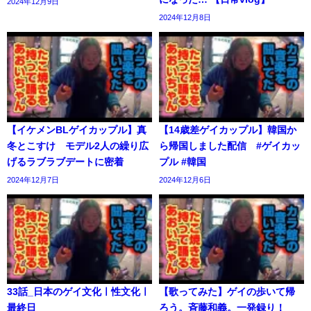
2024年12月9日
2024年12月8日
【イケメンBLゲイカップル】真
【14歳差ゲイカップル】韓国か
冬とこすけ モデル2人の繰り広
ら帰国しました配信 #ゲイカッ
げるラブラブデートに密着
プル #韓国
2024年12月7日
2024年12月6日
33話_日本のゲイ文化ㅣ性文化ㅣ
【歌ってみた】ゲイの歩いて帰
最終日
ろう。斉藤和義。一発録り！