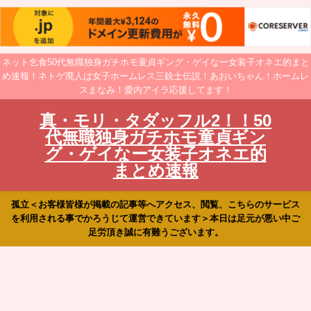
ネット乞食50代無職独身ガチホモ童貞ギング・ゲイなー女装子オネエ的まと
め速報！ネトゲ廃人は女子ホームレス三銃士伝説！あおいちゃん！ホームレ
スまなみ！愛内アイラ応援してます！
真・モリ・タダッフル2！！50
代無職独身ガチホモ童貞ギン
グ・ゲイなー女装子オネエ的
まとめ速報
孤立＜お客様皆様が掲載の記事等へアクセス、閲覧、こちらのサービス
を利用される事でかろうじて運営できています＞本日は足元が悪い中ご
足労頂き誠に有難うございます。