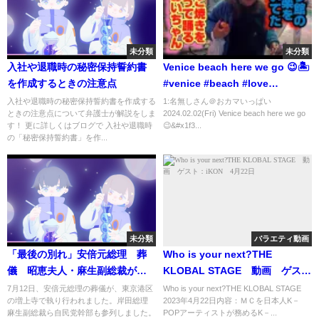
未分類
未分類
入社や退職時の秘密保持誓約書
Venice beach here we go 😉🏝️
を作成するときの注意点
#venice #beach #love
#wonderful #gay
入社や退職時の秘密保持誓約書を作成する
1:名無しさん＠おカマいっぱい
ときの注意点について弁護士が解説をしま
2024.02.02(Fri) Venice beach here we go
す！ 更に詳しくはブログで 入社や退職時
😉&#x1f3...
の「秘密保持誓約書」を作...
未分類
バラエティ動画
「最後の別れ」安倍元総理 葬
Who is your next?THE
儀 昭恵夫人・麻生副総裁が弔
KLOBAL STAGE 動画 ゲス
辞｜TBS NEWS DIG
ト：iKON 4月22日
7月12日、安倍元総理の葬儀が、東京港区
Who is your next?THE KLOBAL STAGE
の増上寺で執り行われました。岸田総理
2023年4月22日内容：ＭＣを日本人K－
麻生副総裁ら自民党幹部も参列しました。
POPアーティストが務めるK－...