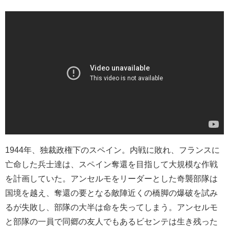
1944年、独裁政権下のスペイン。内戦に敗れ、フランスに
亡命した兵士達は、スペイン奪還を目指して大規模な作戦
を計画していた。アンセルモをリーダーとした奇襲部隊は
国境を越え、奪還の要となる敵陣近くの橋脚の爆破を試み
るが失敗し、部隊の大半は命を失ってしまう。アンセルモ
と部隊の一員で同郷の友人でもあるビセンテは生き残った