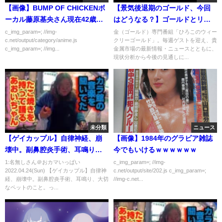
【画像】BUMP OF CHICKENボ
【景気後退期のゴールド、今回
ーカル藤原基央さん現在42歳の
はどうなる？】ゴールドとリセ
姿がこちら
ッション（貴金属スペシャリス
c_img_param=; //img-
金（ゴールド）専門番組「ひろこのウィー
c.net/output/category/anime.js
クリーゴールド」。毎週ゲストを迎え、貴
ト 池水雄一さん） [ウィークリー
c_img_param=; //img...
金属市場の最新情報・ニュースとともに、
ゴールド]
現状分析から今後の見通しに...
未分類
ニュース
【ゲイカップル】自律神経、崩
【画像】1984年のグラビア雑誌
壊中。副鼻腔炎手術、耳鳴り、
今でもいけるｗｗｗｗｗｗ
大切なペットのこと。
1:名無しさん＠おカマいっぱい
c_img_param=; //img-
2022.04.24(Sun) 【ゲイカップル】自律神
c.net/output/site/202.js c_img_param=;
経、崩壊中。副鼻腔炎手術、耳鳴り、大切
//img-c.net...
なペットのこと。っ...