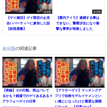
未分類
未分類
【ゲイ婚活】ゲイ限定のお見
【愛内アイラ】逮捕する事は
合いパーティーに参加した話
できない。警察沙汰になり衝
【妖怪屋敷】
撃な事実が発覚しました
未分類
の関連記事
【実録】その行動、実はバレて
【アラサーゲイ】マッチングア
るかも？銭湯でのゲイあるある #
プリで自称モデルイケメンとい
アラフォーゲイの日常
い感じになったけど最悪な展開
になった… 【日常vlog】