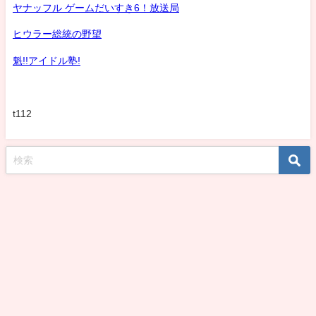
ヤナッフル ゲームだいすき6！放送局
ヒウラー総統の野望
魁!!アイドル塾!
t112