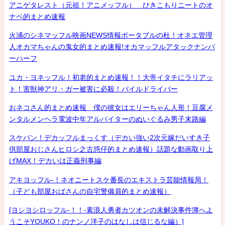
アニゲタレスト（元祖！アニメッフル） ひきこもりニートのオ
ナベ的まとめ速報
火浦のシネマッフル映画NEWS情報ポータブルの杜！オネエ管理
人オカマちゃんの鬼女的まとめ速報!オカマッフルアタックナンバ
ーハーフ
ユカ・ヨネッフル！初老的まとめ速報！！大帝イタチにラリアッ
ト！害獣神アリ・ガー被害に必殺！パイルドライバー
おネコさん的まとめ速報 僕の彼女はエリーちゃん人形！豆腐メ
ンタルメンヘラ電波中年アルバイターのぬいぐるみ男子末路編
スケバン！デカッフルまっくす（デカい強い2次元嫁だいすき子
供部屋おじさんヒロシ之古惑仔的まとめ速報）話題な動画取り上
げMAX！デカいは正義刑事編
アキヨッフル-！ネオニートスケ番長のエキストラ芸能情報局！
（子ども部屋おばさんの自宅警備員的まとめ速報）
[ヨシヨシロッフル-！！-素浪人勇者カツオンの未解決事件簿へよ
うこそYOUKO！のナンノ洋子のはなしは信じるな編）]