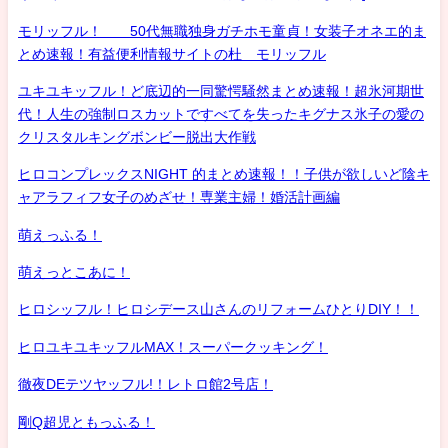
モリッフル！ 50代無職独身ガチホモ童貞！女装子オネエ的ま
とめ速報！有益便利情報サイトの杜 モリッフル
ユキユキッフル！ど底辺的一同驚愕騒然まとめ速報！超氷河期世
代！人生の強制ロスカットですべてを失ったキグナス氷子の愛の
クリスタルキングボンビー脱出大作戦
ヒロコンプレックスNIGHT 的まとめ速報！！子供が欲しいど陰キ
ャアラフィフ女子のめざせ！専業主婦！婚活計画編
萌えっふる！
萌えっとこあに！
ヒロシッフル！ヒロシデース山さんのリフォームひとりDIY！！
ヒロユキユキッフルMAX！スーパークッキング！
徹夜DEテツヤッフル!！レトロ館2号店！
剛Q超児ともっふる！