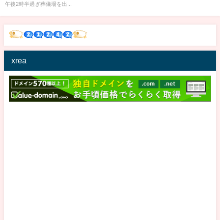
午後2時半過ぎ葬儀場を出...
xrea