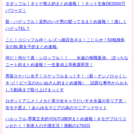
タダッフル！ネトゲ廃人的まとめ速報！！ネット乞食DE2000万
パワーズ！
新・ハゲッフル！哀愁のハゲ男の髪ってるまとめ速報！！激しく
ハゲっTEL？
こじ！コジッフル@！-レズっ娘百合ネエ！こじらせ！50独身処
女のBL腐女子的まとめ速報-
何だ！何が？真・シロッフル！！ 永遠の無職童貞- ぼっちな
ニート的まとめ速報！一生童貞上等夜露死苦！
男装スケバン女子！スケッフルまっくす！（新・ナンノひゃくし
きっ!！ビー玉のおいぬさん的まとめ速報） 話題な事件からおも
しろ動画まで取り上げまっくす
ロボットアニメ！メカと美少女キャラだいすき永遠の非リア充・
非モテ星人 ！あらゆるマニアの為のマニアックサイト
ハルッフル-専業主夫的YOUTUBERまとめ速報！キモデブロリコ
ンおたく！初老人の介護生活！激動の1750日