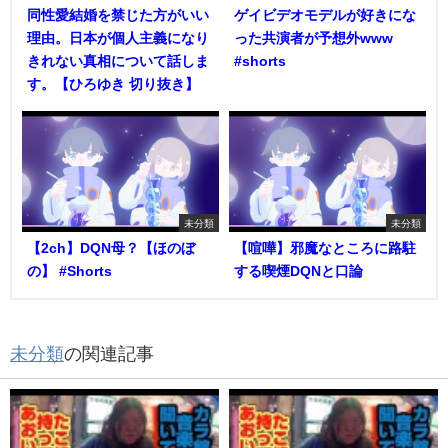
同性愛結婚を禁じた方がいい
ゲイビデオモデルが好きにな
理由。日本が個人主義になり
った共演者が予想外www
きれない真相について話しま
#shorts
す。【ひろゆき 切り抜き】
未分類
未分類
【2ch】DQN母？【ほのぼ
【喧嘩】邪魔なところに路駐
の】 #Shorts
する喫煙DQNと口論
未分類
の関連記事