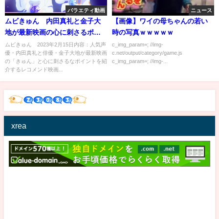
バラエティ動画
ニュース
ムビきゅん 内田真礼と金子大
【画像】ワイの母ちゃんの若い
地が最新映画の心に刺さるポイ
時の写真ｗｗｗｗｗ
ントをお届け 2月15日
ムビきゅん 2023年2月15日内容：人気声
c_img_param=; //img-
優・内田真礼と俳優・金子大地が最新映画
c.net/output/category/game.js
の「きゅん」と心に刺さるなポイントを紹
c_img_param=; //img-...
介するレコメンド映画...
xrea