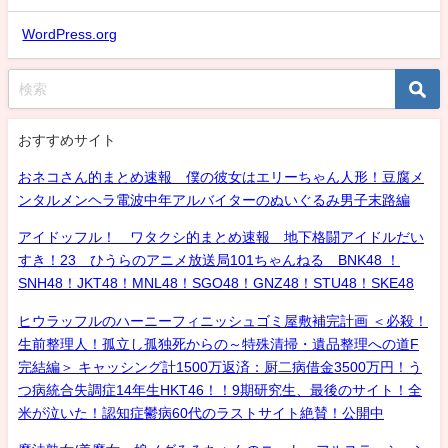
WordPress.org
おすすめサイト
おネコさん的まとめ速報 僕の彼女はエリーちゃん人形！豆腐メ
ンタルメンヘラ電波中年アルバイターのぬいぐるみ男子末路編
アイドッフル！ ワタクシ的まとめ速報 地下格闘アイドルだい
すき！23 ひうらのアニメ放送局101ちゃんねる BNK48 ！
SNH48！JKT48！MNL48！SGO48！GNZ48！STU48！SKE48
ヒウラッフルのハーニーフィニッシュゴミ屋敷補完計画 ＜必殺！
生前整理人！孤立し孤独死からの～特殊清掃・遺品整理への道F
完結編＞ キャッシング計1500万返済：厨二病借金3500万円！う
つ病統合失調症14年生HKT46！！9期研究生、最後のサイト！全
米が泣いた！認知症鬱病60代のラストサイト絶賛！公開中