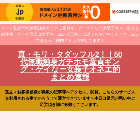
ネット乞食50代無職独身ガチホモ童貞ギング・ゲイなー女装子オネエ的まと
め速報！ネトゲ廃人は女子ホームレス三銃士伝説！あおいちゃん！ホームレ
スまなみ！愛内アイラ応援してます！
真・モリ・タダッフル2！！50
代無職独身ガチホモ童貞ギン
グ・ゲイなー女装子オネエ的
まとめ速報
孤立＜お客様皆様が掲載の記事等へアクセス、閲覧、こちらのサービス
を利用される事でかろうじて運営できています＞本日は足元が悪い中ご
足労頂き誠に有難うございます。