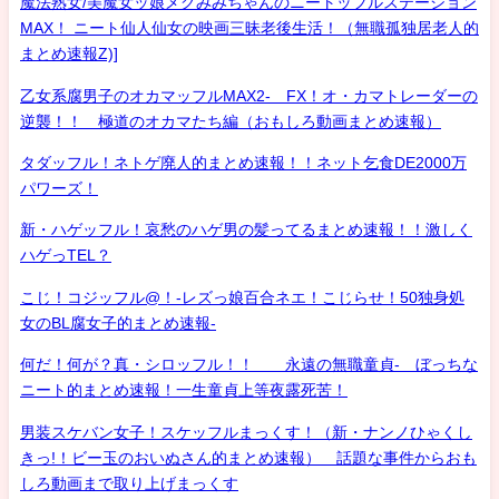
魔法熟女/美魔女ッ娘メグみみちゃんのニートッフルステーション
MAX！ ニート仙人仙女の映画三昧老後生活！（無職孤独居老人的
まとめ速報Z)]
乙女系腐男子のオカマッフルMAX2- FX！オ・カマトレーダーの
逆襲！！ 極道のオカマたち編（おもしろ動画まとめ速報）
タダッフル！ネトゲ廃人的まとめ速報！！ネット乞食DE2000万
パワーズ！
新・ハゲッフル！哀愁のハゲ男の髪ってるまとめ速報！！激しく
ハゲっTEL？
こじ！コジッフル@！-レズっ娘百合ネエ！こじらせ！50独身処
女のBL腐女子的まとめ速報-
何だ！何が？真・シロッフル！！ 永遠の無職童貞- ぼっちな
ニート的まとめ速報！一生童貞上等夜露死苦！
男装スケバン女子！スケッフルまっくす！（新・ナンノひゃくし
きっ!！ビー玉のおいぬさん的まとめ速報） 話題な事件からおも
しろ動画まで取り上げまっくす