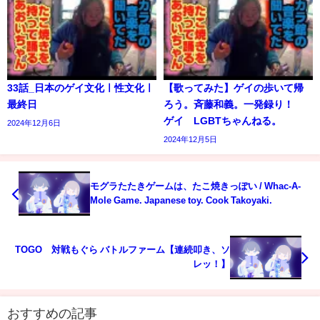
33話_日本のゲイ文化ㅣ性文化ㅣ
【歌ってみた】ゲイの歩いて帰
最終日
ろう。斉藤和義。一発録り！
ゲイ LGBTちゃんねる。
2024年12月6日
2024年12月5日
モグラたたきゲームは、たこ焼きっぽい / Whac-A-
Mole Game. Japanese toy. Cook Takoyaki.
TOGO 対戦もぐら バトルファーム【連続叩き、ソ
レッ！】
おすすめの記事