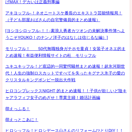
げMAX！デカいは正義刑事編
アキヨッフル-！ネオニートスケ番長のエキストラ芸能情報局！
（子ども部屋おばさんの自宅警備員的まとめ速報）
[ヨシヨシロッフル-！！-素浪人勇者カツオンの未解決事件簿へよ
うこそYOUKO！のナンノ洋子のはなしは信じるな編）]
モリッフル！ 50代無職独身ガチホモ童貞！女装子オネエ的ま
とめ速報！有益便利情報サイトの杜 モリッフル
ユキユキッフル！ど底辺的一同驚愕騒然まとめ速報！超氷河期世
代！人生の強制ロスカットですべてを失ったキグナス氷子の愛の
クリスタルキングボンビー脱出大作戦
ヒロコンプレックスNIGHT 的まとめ速報！！子供が欲しいど陰キ
ャアラフィフ女子のめざせ！専業主婦！婚活計画編
萌えっふる！
萌えっとこあに！
ヒロシッフル！ヒロシデース山さんのリフォームひとりDIY！！