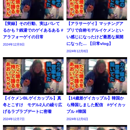
【実録】その行動、実はバレて
【アラサーゲイ】マッチングア
るかも？銭湯でのゲイあるある #
プリで自称モデルイケメンとい
アラフォーゲイの日常
い感じになったけど最悪な展開
になった… 【日常vlog】
2024年12月9日
2024年12月8日
【イケメンBLゲイカップル】真
【14歳差ゲイカップル】韓国か
冬とこすけ モデル2人の繰り広
ら帰国しました配信 #ゲイカッ
げるラブラブデートに密着
プル #韓国
2024年12月7日
2024年12月6日