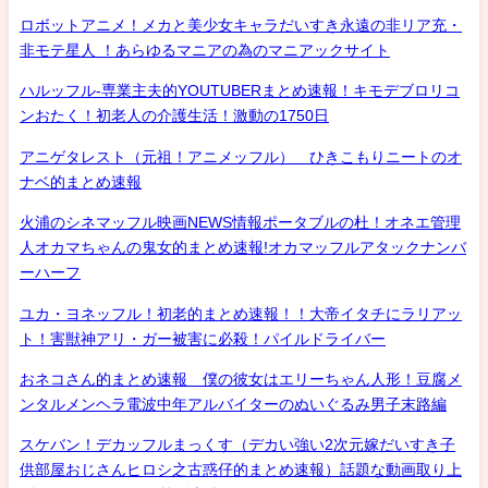
ロボットアニメ！メカと美少女キャラだいすき永遠の非リア充・
非モテ星人 ！あらゆるマニアの為のマニアックサイト
ハルッフル-専業主夫的YOUTUBERまとめ速報！キモデブロリコ
ンおたく！初老人の介護生活！激動の1750日
アニゲタレスト（元祖！アニメッフル） ひきこもりニートのオ
ナベ的まとめ速報
火浦のシネマッフル映画NEWS情報ポータブルの杜！オネエ管理
人オカマちゃんの鬼女的まとめ速報!オカマッフルアタックナンバ
ーハーフ
ユカ・ヨネッフル！初老的まとめ速報！！大帝イタチにラリアッ
ト！害獣神アリ・ガー被害に必殺！パイルドライバー
おネコさん的まとめ速報 僕の彼女はエリーちゃん人形！豆腐メ
ンタルメンヘラ電波中年アルバイターのぬいぐるみ男子末路編
スケバン！デカッフルまっくす（デカい強い2次元嫁だいすき子
供部屋おじさんヒロシ之古惑仔的まとめ速報）話題な動画取り上