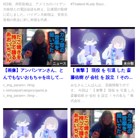
で
Thailand Lady boys
9日朝、岸田首相は、アメリカのバイデン
#Thailand #Lady Boys...
大統領との電話会談を終え、記者団の取材
に応じました。バイデン大統領は、安倍元
首相の死去に対し米国を代表...
ニュース
未分類
【画像】アンパンマンさん、と
【 衝撃 】 現役 を 引退 した 斎
んでもないおもちゃを出してし
藤佑樹 が 会社 を 設立 ！その名
まう…
も『 株式会社 斎藤佑樹 』
c_img_param=; //img-
みなさんこんばんは。 芸能情報ラボで
c.net/output/category/game.js
す。 今回は「【 衝撃 】 現役 を 引退 した
c_img_param=; //img-...
斎藤佑樹 が 会社 を 設立 ！その名も『 株
式会社 ...