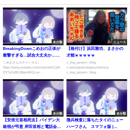
未分類
ニュース
BreakingDownこめおの正体が
【格付け】浜田雅功、まさかの
衝撃すぎる…試合大丈夫か…
才能ｗｗｗｗｗ
【朝倉未来】
こめおさんのチャンネル↓
c_img_param=; //img-
https://www.youtube.com/channel/UCpR-
c.net/output/category/anime.js
DYTq7u9ELBbps4KQLcw ...
c_img_param=; //img...
未分類
未分類
【安倍元首相死去】バイデン大
徴兵検査に落ちたタイのニュー
統領が弔意 岸田首相と電話会談
ハーフさん スマフォ版 |