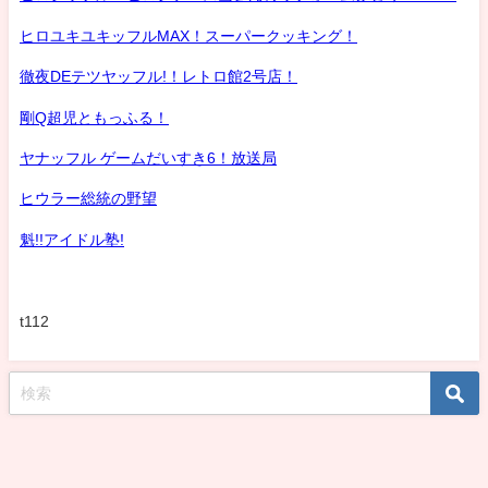
ヒロユキユキッフルMAX！スーパークッキング！
徹夜DEテツヤッフル!！レトロ館2号店！
剛Q超児ともっふる！
ヤナッフル ゲームだいすき6！放送局
ヒウラー総統の野望
魁!!アイドル塾!
t112