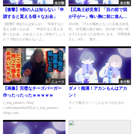
未分類
未分類
【衝撃】9割の人は知らない「申
【広島土砂災害】「目の前で我
請すると貰える様々なお金」
が子がー」悔い胸に前に進んだ6
年間【ドキュメンタリー】
【衝撃】9割の人は知らない「申請すると
2014年、77人が犠牲となった広島土砂災
貰える様々なお金」 「申請すると貰える
害。 自宅裏の崖が崩れ、目の前で幼い我
様々なお金」があることをご存知でしょう
が子2人を失った女性がいます。 平野朋美
か？ 9割の人が知らないよ...
さん（43）。 愛す...
ニュース
未分類
【画像】完璧なチーズバーガー
ダメ！痴漢！アカンもんはアカ
作ったったったｗｗｗｗｗ
ン！
c_img_param=; //img-
マジで腹立つ！！こんなやつがおるか
c.net/output/site/202.js c_img_param=;
ら・・・...
//img-c.net...