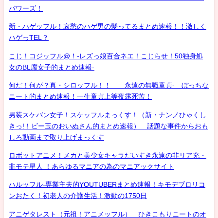
パワーズ！
新・ハゲッフル！哀愁のハゲ男の髪ってるまとめ速報！！激しく
ハゲっTEL？
こじ！コジッフル@！-レズっ娘百合ネエ！こじらせ！50独身処
女のBL腐女子的まとめ速報-
何だ！何が？真・シロッフル！！ 永遠の無職童貞- ぼっちな
ニート的まとめ速報！一生童貞上等夜露死苦！
男装スケバン女子！スケッフルまっくす！（新・ナンノひゃくし
きっ!！ビー玉のおいぬさん的まとめ速報） 話題な事件からおも
しろ動画まで取り上げまっくす
ロボットアニメ！メカと美少女キャラだいすき永遠の非リア充・
非モテ星人 ！あらゆるマニアの為のマニアックサイト
ハルッフル-専業主夫的YOUTUBERまとめ速報！キモデブロリコ
ンおたく！初老人の介護生活！激動の1750日
アニゲタレスト（元祖！アニメッフル） ひきこもりニートのオ