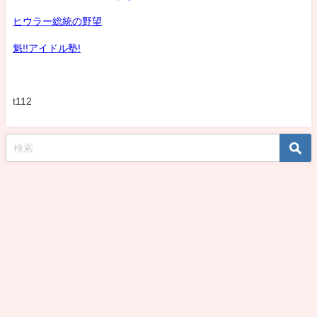
ヒウラー総統の野望
魁!!アイドル塾!
t112