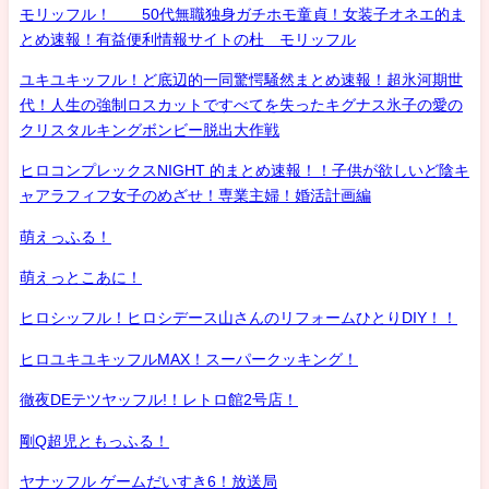
モリッフル！ 50代無職独身ガチホモ童貞！女装子オネエ的ま
とめ速報！有益便利情報サイトの杜 モリッフル
ユキユキッフル！ど底辺的一同驚愕騒然まとめ速報！超氷河期世
代！人生の強制ロスカットですべてを失ったキグナス氷子の愛の
クリスタルキングボンビー脱出大作戦
ヒロコンプレックスNIGHT 的まとめ速報！！子供が欲しいど陰キ
ャアラフィフ女子のめざせ！専業主婦！婚活計画編
萌えっふる！
萌えっとこあに！
ヒロシッフル！ヒロシデース山さんのリフォームひとりDIY！！
ヒロユキユキッフルMAX！スーパークッキング！
徹夜DEテツヤッフル!！レトロ館2号店！
剛Q超児ともっふる！
ヤナッフル ゲームだいすき6！放送局