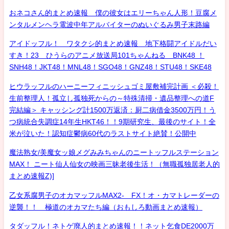
おネコさん的まとめ速報 僕の彼女はエリーちゃん人形！豆腐メ
ンタルメンヘラ電波中年アルバイターのぬいぐるみ男子末路編
アイドッフル！ ワタクシ的まとめ速報 地下格闘アイドルだい
すき！23 ひうらのアニメ放送局101ちゃんねる BNK48 ！
SNH48！JKT48！MNL48！SGO48！GNZ48！STU48！SKE48
ヒウラッフルのハーニーフィニッシュゴミ屋敷補完計画 ＜必殺！
生前整理人！孤立し孤独死からの～特殊清掃・遺品整理への道F
完結編＞ キャッシング計1500万返済：厨二病借金3500万円！う
つ病統合失調症14年生HKT46！！9期研究生、最後のサイト！全
米が泣いた！認知症鬱病60代のラストサイト絶賛！公開中
魔法熟女/美魔女ッ娘メグみみちゃんのニートッフルステーション
MAX！ ニート仙人仙女の映画三昧老後生活！（無職孤独居老人的
まとめ速報Z)]
乙女系腐男子のオカマッフルMAX2- FX！オ・カマトレーダーの
逆襲！！ 極道のオカマたち編（おもしろ動画まとめ速報）
タダッフル！ネトゲ廃人的まとめ速報！！ネット乞食DE2000万