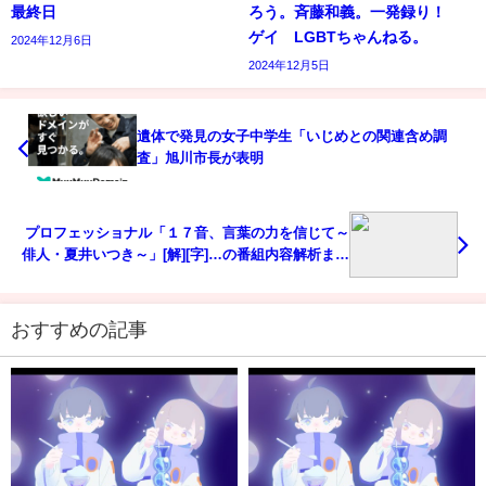
最終日
ろう。斉藤和義。一発録り！
ゲイ LGBTちゃんねる。
2024年12月6日
2024年12月5日
遺体で発見の女子中学生「いじめとの関連含め調
査」旭川市長が表明
プロフェッショナル「１７音、言葉の力を信じて～
俳人・夏井いつき～」[解][字]…の番組内容解析まと
め
おすすめの記事