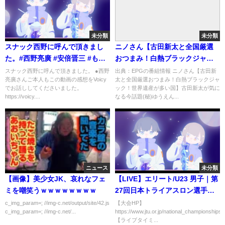
未分類
未分類
スナック西野に呼んで頂きまし
ニノさん【古田新太と全国厳選
た。#西野亮廣 #安倍晋三 #もの
おつまみ！白熱ブラックジャッ
まね
ク！世界遺産が多い国】[字]…の
スナック西野に呼んで頂きました。 ●西野
出典：EPGの番組情報 ニノさん【古田新
亮廣さんご本人もこの動画の感想をVoicy
太と全国厳選おつまみ！白熱ブラックジャ
番組内容解析まとめ
でお話ししてくださいました。
ック！世界遺産が多い国】古田新太が気に
https://voicy....
なる今話題(秘)ゆうえん...
ニュース
未分類
【画像】美少女JK、哀れなフェ
【LIVE】エリート/U23 男子｜第
ミを嘲笑うｗｗｗｗｗｗｗｗ
27回日本トライアスロン選手権
（2021/宮崎）27th Annual
c_img_param=; //img-c.net/output/site/42.js
【大会HP】
c_img_param=; //img-c.net/...
https://www.jtu.or.jp/national_championships/
JAPAN TRIATHLON National
【ライブタイミ...