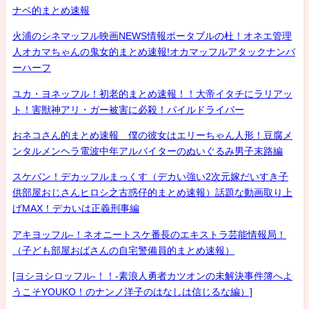
ナベ的まとめ速報
火浦のシネマッフル映画NEWS情報ポータブルの杜！オネエ管理
人オカマちゃんの鬼女的まとめ速報!オカマッフルアタックナンバ
ーハーフ
ユカ・ヨネッフル！初老的まとめ速報！！大帝イタチにラリアッ
ト！害獣神アリ・ガー被害に必殺！パイルドライバー
おネコさん的まとめ速報 僕の彼女はエリーちゃん人形！豆腐メ
ンタルメンヘラ電波中年アルバイターのぬいぐるみ男子末路編
スケバン！デカッフルまっくす（デカい強い2次元嫁だいすき子
供部屋おじさんヒロシ之古惑仔的まとめ速報）話題な動画取り上
げMAX！デカいは正義刑事編
アキヨッフル-！ネオニートスケ番長のエキストラ芸能情報局！
（子ども部屋おばさんの自宅警備員的まとめ速報）
[ヨシヨシロッフル-！！-素浪人勇者カツオンの未解決事件簿へよ
うこそYOUKO！のナンノ洋子のはなしは信じるな編）]