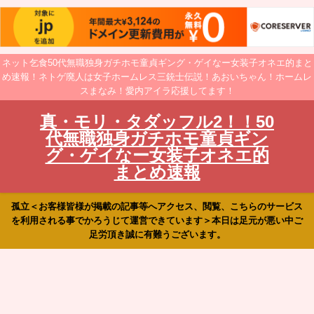
ネット乞食50代無職独身ガチホモ童貞ギング・ゲイなー女装子オネエ的まと
め速報！ネトゲ廃人は女子ホームレス三銃士伝説！あおいちゃん！ホームレ
スまなみ！愛内アイラ応援してます！
真・モリ・タダッフル2！！50
代無職独身ガチホモ童貞ギン
グ・ゲイなー女装子オネエ的
まとめ速報
孤立＜お客様皆様が掲載の記事等へアクセス、閲覧、こちらのサービス
を利用される事でかろうじて運営できています＞本日は足元が悪い中ご
足労頂き誠に有難うございます。