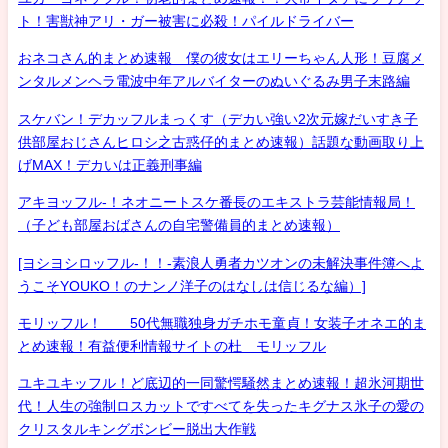
ト！害獣神アリ・ガー被害に必殺！パイルドライバー
おネコさん的まとめ速報 僕の彼女はエリーちゃん人形！豆腐メ
ンタルメンヘラ電波中年アルバイターのぬいぐるみ男子末路編
スケバン！デカッフルまっくす（デカい強い2次元嫁だいすき子
供部屋おじさんヒロシ之古惑仔的まとめ速報）話題な動画取り上
げMAX！デカいは正義刑事編
アキヨッフル-！ネオニートスケ番長のエキストラ芸能情報局！
（子ども部屋おばさんの自宅警備員的まとめ速報）
[ヨシヨシロッフル-！！-素浪人勇者カツオンの未解決事件簿へよ
うこそYOUKO！のナンノ洋子のはなしは信じるな編）]
モリッフル！ 50代無職独身ガチホモ童貞！女装子オネエ的ま
とめ速報！有益便利情報サイトの杜 モリッフル
ユキユキッフル！ど底辺的一同驚愕騒然まとめ速報！超氷河期世
代！人生の強制ロスカットですべてを失ったキグナス氷子の愛の
クリスタルキングボンビー脱出大作戦