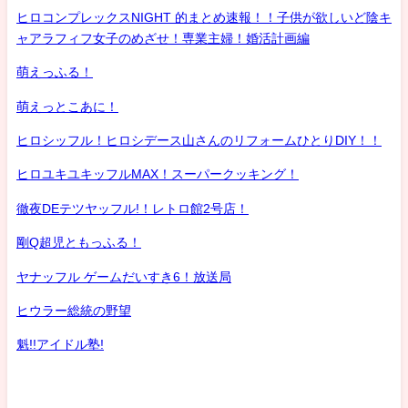
ヒロコンプレックスNIGHT 的まとめ速報！！子供が欲しいど陰キ
ャアラフィフ女子のめざせ！専業主婦！婚活計画編
萌えっふる！
萌えっとこあに！
ヒロシッフル！ヒロシデース山さんのリフォームひとりDIY！！
ヒロユキユキッフルMAX！スーパークッキング！
徹夜DEテツヤッフル!！レトロ館2号店！
剛Q超児ともっふる！
ヤナッフル ゲームだいすき6！放送局
ヒウラー総統の野望
魁!!アイドル塾!