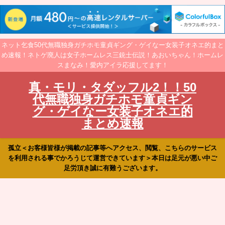
ネット乞食50代無職独身ガチホモ童貞ギング・ゲイなー女装子オネエ的まと
め速報！ネトゲ廃人は女子ホームレス三銃士伝説！あおいちゃん！ホームレ
スまなみ！愛内アイラ応援してます！
真・モリ・タダッフル2！！50
代無職独身ガチホモ童貞ギン
グ・ゲイなー女装子オネエ的
まとめ速報
孤立＜お客様皆様が掲載の記事等へアクセス、閲覧、こちらのサービス
を利用される事でかろうじて運営できています＞本日は足元が悪い中ご
足労頂き誠に有難うございます。