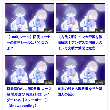
未分類
未分類
【100均シール】防災コーナ
【古代文明】インカ帝国を徹
ーの蓄光シールはどうなの
底解説！アンデス文明最大の
よ？
インカ文明の繁栄と滅亡
未分類
未分類
特集⑩WALL RIDE 壁 コース
日本の歴史の教科書を見た韓
脇 地形遊び 特集21-22 ライ
国人の反応
ダー15名【スノーボード】
【Snowboarding】