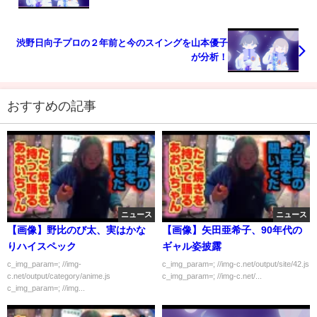
渋野日向子プロの２年前と今のスイングを山本優子
が分析！
おすすめの記事
ニュース
ニュース
【画像】野比のび太、実はかな
【画像】矢田亜希子、90年代の
りハイスペック
ギャル姿披露
c_img_param=; //img-
c_img_param=; //img-c.net/output/site/42.js
c.net/output/category/anime.js
c_img_param=; //img-c.net/...
c_img_param=; //img...