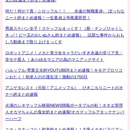
女のBL腐女子的まとめ速報-
何だ！何が？真・シロッフル！！ 永遠の無職童貞- ぼっちな
ニート的まとめ速報！一生童貞上等夜露死苦！
男装スケバン女子！スケッフルまっくす！（新・ナンノひゃくし
きっ!！ビー玉のおいぬさん的まとめ速報） 話題な事件からおも
しろ動画まで取り上げまっくす
ロボットアニメ！メカと美少女キャラだいすき永遠の非リア充・
非モテ星人 ！あらゆるマニアの為のマニアックサイト
ハルッフル-専業主夫的YOUTUBERまとめ速報！キモデブロリコ
ンおたく！初老人の介護生活！激動の1750日
アニゲタレスト（元祖！アニメッフル） ひきこもりニートのオ
ナベ的まとめ速報
火浦のシネマッフル映画NEWS情報ポータブルの杜！オネエ管理
人オカマちゃんの鬼女的まとめ速報!オカマッフルアタックナンバ
ーハーフ
ユカ・ヨネッフル！初老的まとめ速報！！大帝イタチにラリアッ