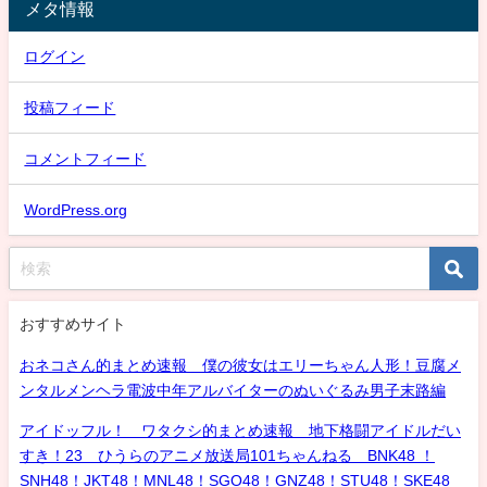
メタ情報
ログイン
投稿フィード
コメントフィード
WordPress.org
おすすめサイト
おネコさん的まとめ速報 僕の彼女はエリーちゃん人形！豆腐メ
ンタルメンヘラ電波中年アルバイターのぬいぐるみ男子末路編
アイドッフル！ ワタクシ的まとめ速報 地下格闘アイドルだい
すき！23 ひうらのアニメ放送局101ちゃんねる BNK48 ！
SNH48！JKT48！MNL48！SGO48！GNZ48！STU48！SKE48