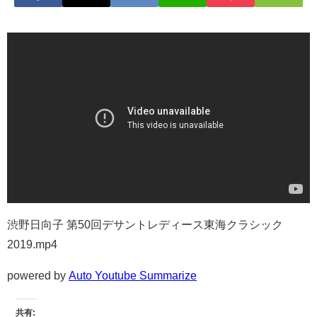
渋野日向子 第50回デサントレディース東海クラシック
2019.mp4
powered by
Auto Youtube Summarize
共有: