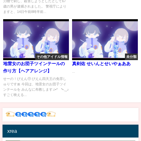
刃物で刺し、殺害しようとしたとして67
歳の男が逮捕されました。 警視庁により
ますと、14日午前8時半前...
その他アイドル情報
未分類
地雷女のお団子ツインテールの
真剣佑 せいんとせいやぁああ
作り方【ヘアアレンジ】
...
せーの！ぴえん🥺 ぴえん四天王の免罪し
ゅりです🎀 今回は、地雷女のお団子ツイ
ンテールを みんなに布教します♫•*¨*•.¸¸♪
すごく映える...
xrea