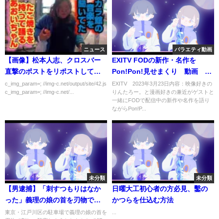
ニュース
バラエティ動画
【画像】松本人志、クロスバー
EXITV FODの新作・名作を
直撃のポストをリポストして反
Pon!Pon!見せまくり 動画 3
撃開始ｗｗｗｗｗｗ
月23日
c_img_param=; //img-c.net/output/site/42.js
EXITV 2023年3月23日内容：映像好きの
c_img_param=; //img-c.net/...
りんたろー。と漫画好きの兼近がゲストと
一緒にFODで配信中の新作や名作を語り
ながらPon!P...
未分類
未分類
【男逮捕】「刺すつもりはなか
日曜大工初心者の方必見、鑿の
った」義理の娘の首を刃物で刺
かつらを仕込む方法
したか 東京・江戸川区
東京・江戸川区の駐車場で義理の娘の首を
...