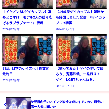
【イケメンBLゲイカップル】真
【14歳差ゲイカップル】韓国か
冬とこすけ モデル2人の繰り広
ら帰国しました配信 #ゲイカッ
げるラブラブデートに密着
プル #韓国
2024年12月7日
2024年12月6日
33話_日本のゲイ文化ㅣ性文化ㅣ
【歌ってみた】ゲイの歩いて帰
最終日
ろう。斉藤和義。一発録り！
ゲイ LGBTちゃんねる。
2024年12月6日
2024年12月5日
渋野日向子のスイング改造は成功するのか。研究の
第一人者に聞いた