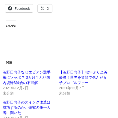
Facebook
X
いいね:
関連
渋野日向子なぜエビアン選手
【渋野日向子】42年ぶり全英
権にソッポ？ 3カ月半ぶり国
優勝！世界を笑顔で包んだ女
内復帰3試合の不可解
子プロゴルファー
2021年12月7日
2021年12月7日
未分類
未分類
渋野日向子のスイング改造は
成功するのか。研究の第一人
者に聞いた