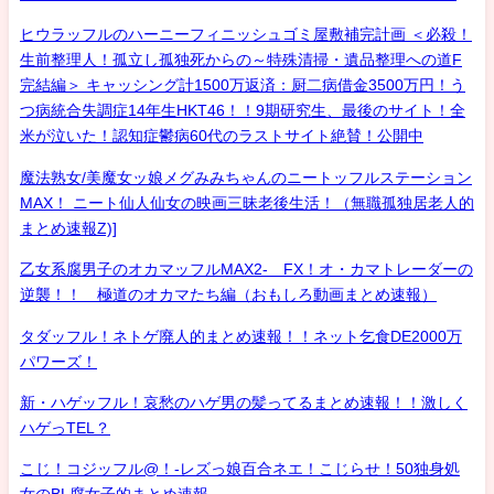
ヒウラッフルのハーニーフィニッシュゴミ屋敷補完計画 ＜必殺！
生前整理人！孤立し孤独死からの～特殊清掃・遺品整理への道F
完結編＞ キャッシング計1500万返済：厨二病借金3500万円！う
つ病統合失調症14年生HKT46！！9期研究生、最後のサイト！全
米が泣いた！認知症鬱病60代のラストサイト絶賛！公開中
魔法熟女/美魔女ッ娘メグみみちゃんのニートッフルステーション
MAX！ ニート仙人仙女の映画三昧老後生活！（無職孤独居老人的
まとめ速報Z)]
乙女系腐男子のオカマッフルMAX2- FX！オ・カマトレーダーの
逆襲！！ 極道のオカマたち編（おもしろ動画まとめ速報）
タダッフル！ネトゲ廃人的まとめ速報！！ネット乞食DE2000万
パワーズ！
新・ハゲッフル！哀愁のハゲ男の髪ってるまとめ速報！！激しく
ハゲっTEL？
こじ！コジッフル@！-レズっ娘百合ネエ！こじらせ！50独身処