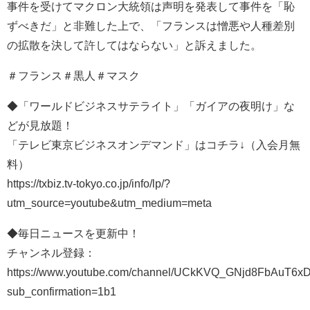
事件を受けてマクロン大統領は声明を発表して事件を「恥
ずべきだ」と非難した上で、「フランスは憎悪や人種差別
の拡散を決して許してはならない」と訴えました。
＃フランス＃黒人＃マスク
◆「ワールドビジネスサテライト」「ガイアの夜明け」な
どが見放題！
「テレビ東京ビジネスオンデマンド」はコチラ↓（入会月無
料）
https://txbiz.tv-tokyo.co.jp/info/lp/?
utm_source=youtube&utm_medium=meta
◆毎日ニュースを更新中！
チャンネル登録：
https://www.youtube.com/channel/UCkKVQ_GNjd8FbAuT6xD
sub_confirmation=1b1