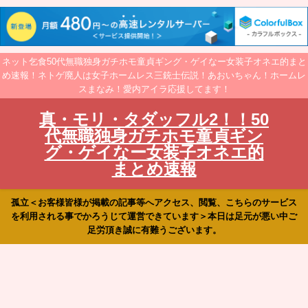
ネット乞食50代無職独身ガチホモ童貞ギング・ゲイなー女装子オネエ的まと
め速報！ネトゲ廃人は女子ホームレス三銃士伝説！あおいちゃん！ホームレ
スまなみ！愛内アイラ応援してます！
真・モリ・タダッフル2！！50
代無職独身ガチホモ童貞ギン
グ・ゲイなー女装子オネエ的
まとめ速報
孤立＜お客様皆様が掲載の記事等へアクセス、閲覧、こちらのサービス
を利用される事でかろうじて運営できています＞本日は足元が悪い中ご
足労頂き誠に有難うございます。