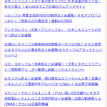
ロボットアニメ！メカと美少女キャラだいすき永遠の非リア充・
非モテ星人 ！あらゆるマニアの為のマニアックサイト
ハルッフル-専業主夫的YOUTUBERまとめ速報！キモデブロリコ
ンおたく！初老人の介護生活！激動の1750日
アニゲタレスト（元祖！アニメッフル） ひきこもりニートのオ
ナベ的まとめ速報
火浦のシネマッフル映画NEWS情報ポータブルの杜！オネエ管理
人オカマちゃんの鬼女的まとめ速報!オカマッフルアタックナンバ
ーハーフ
ユカ・ヨネッフル！初老的まとめ速報！！大帝イタチにラリアッ
ト！害獣神アリ・ガー被害に必殺！パイルドライバー
おネコさん的まとめ速報 僕の彼女はエリーちゃん人形！豆腐メ
ンタルメンヘラ電波中年アルバイターのぬいぐるみ男子末路編
スケバン！デカッフルまっくす（デカい強い2次元嫁だいすき子
供部屋おじさんヒロシ之古惑仔的まとめ速報）話題な動画取り上
げMAX！デカいは正義刑事編