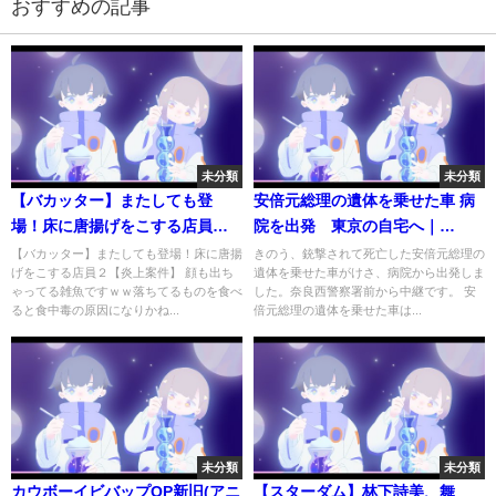
おすすめの記事
未分類
未分類
【バカッター】またしても登
安倍元総理の遺体を乗せた車 病
場！床に唐揚げをこする店員２
院を出発 東京の自宅へ｜
【炎上案件】
TBS NEWS DIG
【バカッター】またしても登場！床に唐揚
きのう、銃撃されて死亡した安倍元総理の
げをこする店員２【炎上案件】 顔も出ち
遺体を乗せた車がけさ、病院から出発しま
ゃってる雑魚ですｗｗ落ちてるものを食べ
した。奈良西警察署前から中継です。 安
ると食中毒の原因になりかね...
倍元総理の遺体を乗せた車は...
未分類
未分類
カウボーイビバップOP新旧(アニ
【スターダム】林下詩美、舞