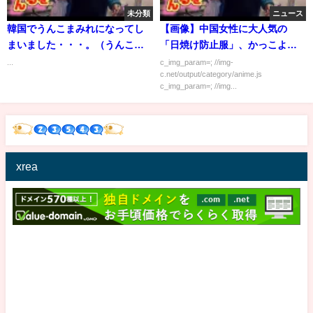
未分類
ニュース
韓国でうんこまみれになってし
【画像】中国女性に大人気の
まいました・・・。（うんこミ
「日焼け防止服」、かっこよす
ュージアム）
ぎる
...
c_img_param=; //img-
c.net/output/category/anime.js
c_img_param=; //img...
xrea