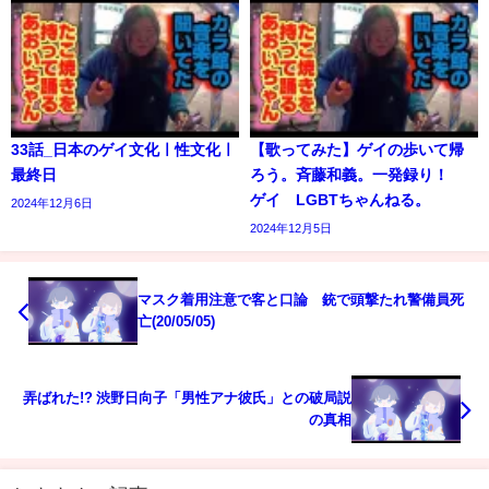
33話_日本のゲイ文化ㅣ性文化ㅣ
【歌ってみた】ゲイの歩いて帰
最終日
ろう。斉藤和義。一発録り！
ゲイ LGBTちゃんねる。
2024年12月6日
2024年12月5日
マスク着用注意で客と口論 銃で頭撃たれ警備員死
亡(20/05/05)
弄ばれた!? 渋野日向子「男性アナ彼氏」との破局説
の真相