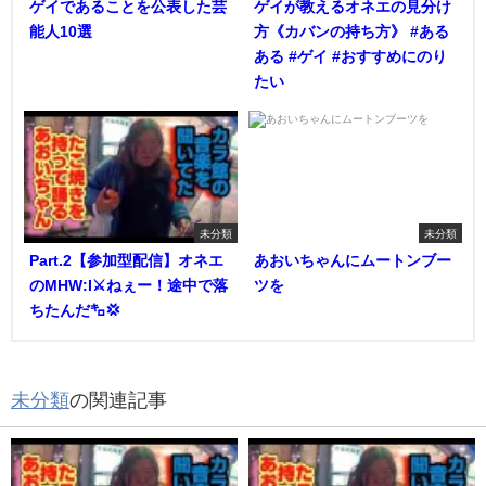
ゲイであることを公表した芸
ゲイが教えるオネエの見分け
能人10選
方《カバンの持ち方》 #ある
ある #ゲイ #おすすめにのり
たい
未分類
未分類
Part.2【参加型配信】オネエ
あおいちゃんにムートンブー
のMHW:I⚔️ねぇー！途中で落
ツを
ちたんだ㌔💢
未分類
の関連記事