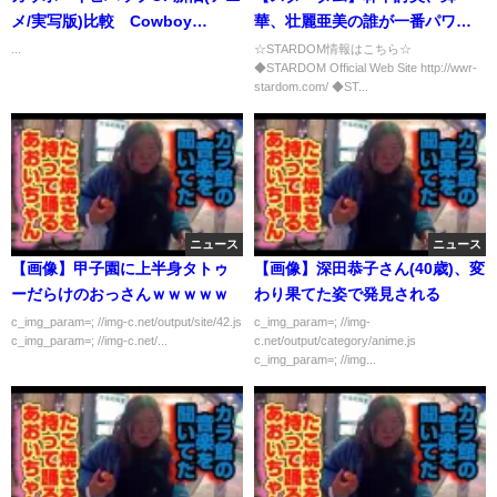
メ/実写版)比較 Cowboy
華、壮麗亜美の誰が一番パワー
Bebop opening comparison of
があるのか！？【STARDOM】
...
☆STARDOM情報はこちら☆
◆STARDOM Official Web Site http://wwr-
old and new
stardom.com/ ◆ST...
ニュース
ニュース
【画像】甲子園に上半身タトゥ
【画像】深田恭子さん(40歳)、変
ーだらけのおっさんｗｗｗｗｗ
わり果てた姿で発見される
c_img_param=; //img-c.net/output/site/42.js
c_img_param=; //img-
c_img_param=; //img-c.net/...
c.net/output/category/anime.js
c_img_param=; //img...