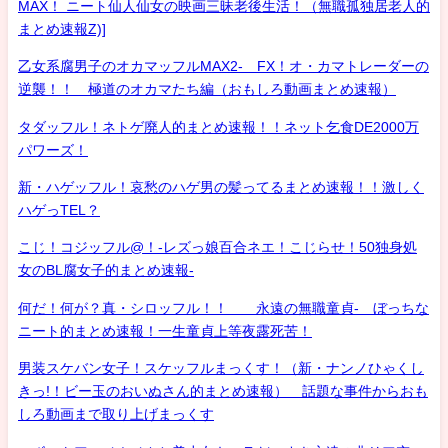
MAX！ ニート仙人仙女の映画三昧老後生活！（無職孤独居老人的
まとめ速報Z)]
乙女系腐男子のオカマッフルMAX2- FX！オ・カマトレーダーの
逆襲！！ 極道のオカマたち編（おもしろ動画まとめ速報）
タダッフル！ネトゲ廃人的まとめ速報！！ネット乞食DE2000万
パワーズ！
新・ハゲッフル！哀愁のハゲ男の髪ってるまとめ速報！！激しく
ハゲっTEL？
こじ！コジッフル@！-レズっ娘百合ネエ！こじらせ！50独身処
女のBL腐女子的まとめ速報-
何だ！何が？真・シロッフル！！ 永遠の無職童貞- ぼっちな
ニート的まとめ速報！一生童貞上等夜露死苦！
男装スケバン女子！スケッフルまっくす！（新・ナンノひゃくし
きっ!！ビー玉のおいぬさん的まとめ速報） 話題な事件からおも
しろ動画まで取り上げまっくす