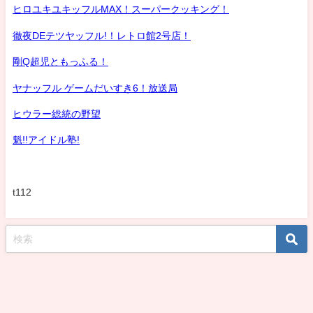
ヒロユキユキッフルMAX！スーパークッキング！
徹夜DEテツヤッフル!！レトロ館2号店！
剛Q超児ともっふる！
ヤナッフル ゲームだいすき6！放送局
ヒウラー総統の野望
魁!!アイドル塾!
t112