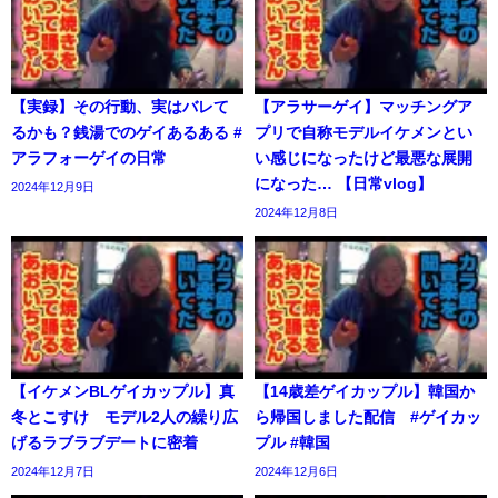
【実録】その行動、実はバレて
【アラサーゲイ】マッチングア
るかも？銭湯でのゲイあるある #
プリで自称モデルイケメンとい
アラフォーゲイの日常
い感じになったけど最悪な展開
になった… 【日常vlog】
2024年12月9日
2024年12月8日
【イケメンBLゲイカップル】真
【14歳差ゲイカップル】韓国か
冬とこすけ モデル2人の繰り広
ら帰国しました配信 #ゲイカッ
げるラブラブデートに密着
プル #韓国
2024年12月7日
2024年12月6日