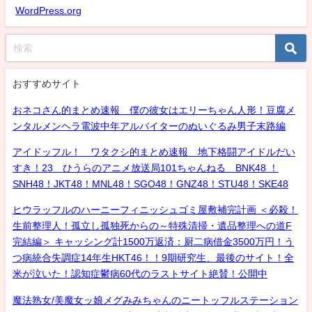
WordPress.org
おすすめサイト
おネコさん的まとめ速報 僕の彼女はエリーちゃん人形！豆腐メ
ンタルメンヘラ電波中年アルバイターのぬいぐるみ男子末路編
アイドッフル！ ワタクシ的まとめ速報 地下格闘アイドルだい
すき！23 ひうらのアニメ放送局101ちゃんねる BNK48 ！
SNH48！JKT48！MNL48！SGO48！GNZ48！STU48！SKE48
ヒウラッフルのハーニーフィニッシュゴミ屋敷補完計画 ＜必殺！
生前整理人！孤立し孤独死からの～特殊清掃・遺品整理への道F
完結編＞ キャッシング計1500万返済：厨二病借金3500万円！う
つ病統合失調症14年生HKT46！！9期研究生、最後のサイト！全
米が泣いた！認知症鬱病60代のラストサイト絶賛！公開中
魔法熟女/美魔女ッ娘メグみみちゃんのニートッフルステーション