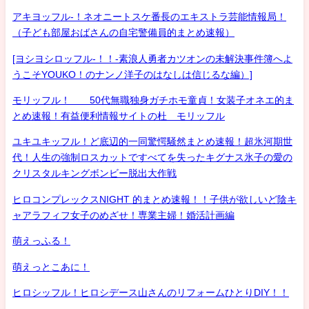
アキヨッフル-！ネオニートスケ番長のエキストラ芸能情報局！
（子ども部屋おばさんの自宅警備員的まとめ速報）
[ヨシヨシロッフル-！！-素浪人勇者カツオンの未解決事件簿へよ
うこそYOUKO！のナンノ洋子のはなしは信じるな編）]
モリッフル！ 50代無職独身ガチホモ童貞！女装子オネエ的ま
とめ速報！有益便利情報サイトの杜 モリッフル
ユキユキッフル！ど底辺的一同驚愕騒然まとめ速報！超氷河期世
代！人生の強制ロスカットですべてを失ったキグナス氷子の愛の
クリスタルキングボンビー脱出大作戦
ヒロコンプレックスNIGHT 的まとめ速報！！子供が欲しいど陰キ
ャアラフィフ女子のめざせ！専業主婦！婚活計画編
萌えっふる！
萌えっとこあに！
ヒロシッフル！ヒロシデース山さんのリフォームひとりDIY！！