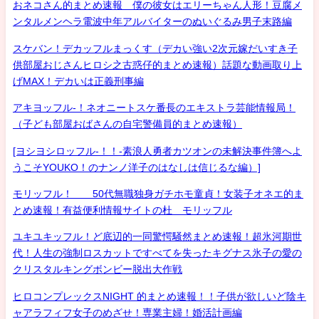
おネコさん的まとめ速報 僕の彼女はエリーちゃん人形！豆腐メ
ンタルメンヘラ電波中年アルバイターのぬいぐるみ男子末路編
スケバン！デカッフルまっくす（デカい強い2次元嫁だいすき子
供部屋おじさんヒロシ之古惑仔的まとめ速報）話題な動画取り上
げMAX！デカいは正義刑事編
アキヨッフル-！ネオニートスケ番長のエキストラ芸能情報局！
（子ども部屋おばさんの自宅警備員的まとめ速報）
[ヨシヨシロッフル-！！-素浪人勇者カツオンの未解決事件簿へよ
うこそYOUKO！のナンノ洋子のはなしは信じるな編）]
モリッフル！ 50代無職独身ガチホモ童貞！女装子オネエ的ま
とめ速報！有益便利情報サイトの杜 モリッフル
ユキユキッフル！ど底辺的一同驚愕騒然まとめ速報！超氷河期世
代！人生の強制ロスカットですべてを失ったキグナス氷子の愛の
クリスタルキングボンビー脱出大作戦
ヒロコンプレックスNIGHT 的まとめ速報！！子供が欲しいど陰キ
ャアラフィフ女子のめざせ！専業主婦！婚活計画編