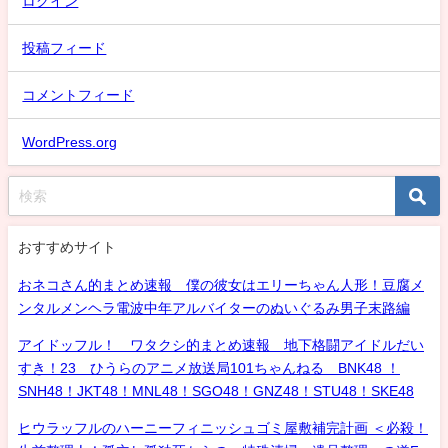
ログイン
投稿フィード
コメントフィード
WordPress.org
おすすめサイト
おネコさん的まとめ速報 僕の彼女はエリーちゃん人形！豆腐メ
ンタルメンヘラ電波中年アルバイターのぬいぐるみ男子末路編
アイドッフル！ ワタクシ的まとめ速報 地下格闘アイドルだい
すき！23 ひうらのアニメ放送局101ちゃんねる BNK48 ！
SNH48！JKT48！MNL48！SGO48！GNZ48！STU48！SKE48
ヒウラッフルのハーニーフィニッシュゴミ屋敷補完計画 ＜必殺！