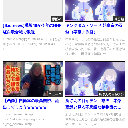
欅坂46
未分類
[Sad news]欅坂46が今年のNHK
キングダム・ソード 始皇帝の双
紅白歌合戦で敗退…
剣（字幕／吹替）
1: 2015/11/26(木) 20:30:40.48 それはひど
中華を統一した秦の嬴政が始皇帝となった
すぎる 9: 2015/11/26(木) 20:50:01.40
のは、蒙恬将軍とその部下である七君子の
>>1...
功績があった。統一後、七君子の姫廉は遊
侠の徒に、田常鹿は朝廷に仕...
ニュース
所さんの目がテン
【画像】自衛隊の最高機密、流
所さんの目がテン 動画 木梨
出してしまうｗｗｗｗｗ
憲武と見る不思議な植物園の世
界 1月29日
c_img_param=; //img-
所さんの目がテン 2023年1月29日内容：
c.net/output/category/game.js
木梨憲武と見る不思議な植物園の世界出演
c_img_param=; //img-...
者：所ジョージ ほか......