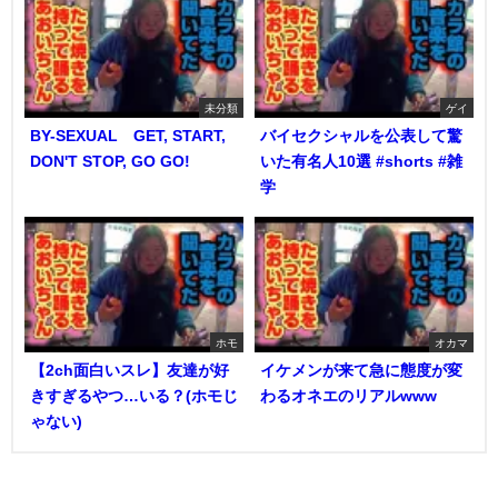
未分類
ゲイ
BY-SEXUAL GET, START,
バイセクシャルを公表して驚
DON'T STOP, GO GO!
いた有名人10選 #shorts #雑
学
ホモ
オカマ
【2ch面白いスレ】友達が好
イケメンが来て急に態度が変
きすぎるやつ…いる？(ホモじ
わるオネエのリアルwww
ゃない)