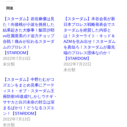
関連
【スターダム】岩谷麻優は見
【スターダム】木谷会長が新
た！向後桃が小波を挑発した
日本プロレス戦略発表会でス
結果起きた大惨事！飯田沙耶
ターダムを絶賛した内容と
vs壮麗亜美のド迫力チョップ
は！スターライト・キッド＆
合戦！痛みが伝わるスターダ
AZMを生み出せ！スターダム
ムのプロレス！
を真似ろ！スターダムが最先
【STARDOM】
端のプロレス団体なのか！
2022年7月13日
【STARDOM】
未分類
2022年7月22日
未分類
【スターダム】中野たむがコ
ズエンをまとめ見事にアーテ
ィスト・オブ・スターダム王
座防衛V6達成‼しかしウナギ・
サヤカと白川未奈の対立は深
まるばかり！どうなるコズエ
ン！【STARDOM】
2022年7月13日
未分類