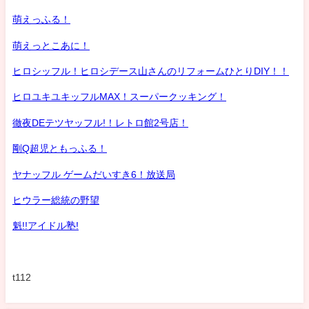
萌えっふる！
萌えっとこあに！
ヒロシッフル！ヒロシデース山さんのリフォームひとりDIY！！
ヒロユキユキッフルMAX！スーパークッキング！
徹夜DEテツヤッフル!！レトロ館2号店！
剛Q超児ともっふる！
ヤナッフル ゲームだいすき6！放送局
ヒウラー総統の野望
魁!!アイドル塾!
t112