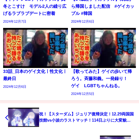
冬とこすけ モデル2人の繰り広
ら帰国しました配信 #ゲイカッ
げるラブラブデートに密着
プル #韓国
2024年12月7日
2024年12月6日
33話_日本のゲイ文化ㅣ性文化ㅣ
【歌ってみた】ゲイの歩いて帰
最終日
ろう。斉藤和義。一発録り！
ゲイ LGBTちゃんねる。
2024年12月6日
2024年12月5日
祝！【スターダム】ジュリア復帰決定！12.29両国国
技館vs小波のラストマッチ！114日ぶりに大変貌を
遂げた美しき狂気‼お騒がせ女‼が帰ってくる！期待
の入場シーン！小波が感動ツイート【STARDOM】