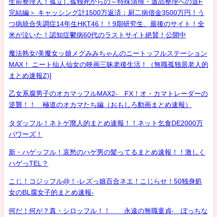
生前整理人！孤立し孤独死からの～特殊清掃・遺品整理への道F
完結編＞ キャッシング計1500万返済：厨二病借金3500万円！う
つ病統合失調症14年生HKT46！！9期研究生、最後のサイト！全
米が泣いた！認知症鬱病60代のラストサイト絶賛！公開中
魔法熟女/美魔女ッ娘メグみみちゃんのニートッフルステーション
MAX！ ニート仙人仙女の映画三昧老後生活！（無職孤独居老人的
まとめ速報Z)]
乙女系腐男子のオカマッフルMAX2- FX！オ・カマトレーダーの
逆襲！！ 極道のオカマたち編（おもしろ動画まとめ速報）
タダッフル！ネトゲ廃人的まとめ速報！！ネット乞食DE2000万
パワーズ！
新・ハゲッフル！哀愁のハゲ男の髪ってるまとめ速報！！激しく
ハゲっTEL？
こじ！コジッフル@！-レズっ娘百合ネエ！こじらせ！50独身処
女のBL腐女子的まとめ速報-
何だ！何が？真・シロッフル！！ 永遠の無職童貞- ぼっちな