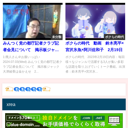
未分類
ボクらの時代
みんつく党の都庁記者クラブ記
ボクらの時代 動画 鈴木亮平×
者会見について 掲示板ジャッ
宮沢氷魚×阿川佐和子 2月19日
ク 大津綾香は金かえせ 2024
1:廃人さん＠お腹いっぱい
ボクらの時代 2023年2月19日内容：毎回
2024.07.03(Wed) みんつく党の都庁記者ク
様々なジャンルで活躍する3人が集い多彩
年06月27日
ラブ記者会見について 掲示板ジャック
な話題を取り上げていくトーク番組。出演
大津綾香は金かえせ 2...
者：鈴木亮平×宮沢氷...
xrea