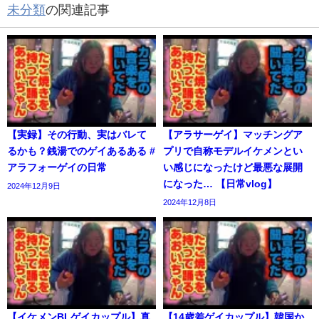
未分類
の関連記事
【実録】その行動、実はバレて
【アラサーゲイ】マッチングア
るかも？銭湯でのゲイあるある #
プリで自称モデルイケメンとい
アラフォーゲイの日常
い感じになったけど最悪な展開
になった… 【日常vlog】
2024年12月9日
2024年12月8日
【イケメンBLゲイカップル】真
【14歳差ゲイカップル】韓国か