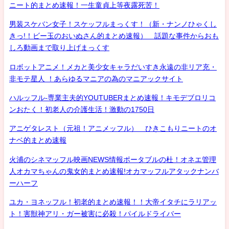
ニート的まとめ速報！一生童貞上等夜露死苦！
男装スケバン女子！スケッフルまっくす！（新・ナンノひゃくし
きっ!！ビー玉のおいぬさん的まとめ速報） 話題な事件からおも
しろ動画まで取り上げまっくす
ロボットアニメ！メカと美少女キャラだいすき永遠の非リア充・
非モテ星人 ！あらゆるマニアの為のマニアックサイト
ハルッフル-専業主夫的YOUTUBERまとめ速報！キモデブロリコ
ンおたく！初老人の介護生活！激動の1750日
アニゲタレスト（元祖！アニメッフル） ひきこもりニートのオ
ナベ的まとめ速報
火浦のシネマッフル映画NEWS情報ポータブルの杜！オネエ管理
人オカマちゃんの鬼女的まとめ速報!オカマッフルアタックナンバ
ーハーフ
ユカ・ヨネッフル！初老的まとめ速報！！大帝イタチにラリアッ
ト！害獣神アリ・ガー被害に必殺！パイルドライバー