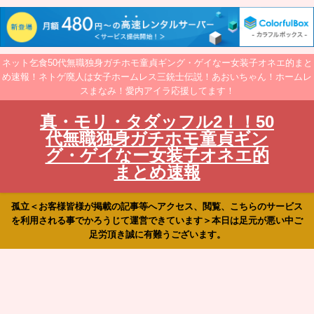
ネット乞食50代無職独身ガチホモ童貞ギング・ゲイなー女装子オネエ的まと
め速報！ネトゲ廃人は女子ホームレス三銃士伝説！あおいちゃん！ホームレ
スまなみ！愛内アイラ応援してます！
真・モリ・タダッフル2！！50
代無職独身ガチホモ童貞ギン
グ・ゲイなー女装子オネエ的
まとめ速報
孤立＜お客様皆様が掲載の記事等へアクセス、閲覧、こちらのサービス
を利用される事でかろうじて運営できています＞本日は足元が悪い中ご
足労頂き誠に有難うございます。