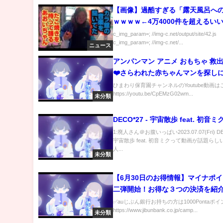
【画像】過酷すぎる「露天風呂へ
ｗｗｗｗ←4万4000件を超えるい
c_img_param=; //img-c.net/output/site/42.js
c_img_param=; //img-c.net/...
ニュース
アンパンマン アニメ おもちゃ 救
❤️さらわれた赤ちゃんマンを探し
⭐ひとりで遠くにいったらあぶな
ひまわり保育園チャンネルのYoutube動画は
https://youtu.be/CpEMzG02wm...
未分類
DECO*27 - 宇宙散歩 feat. 初音ミ
1:廃人さん＠お腹いっぱい2023.07.07(Fri) DE
宇宙散歩 feat. 初音ミクって動画が話題らしい
人...
未分類
【6月30日のお得情報】マイナポ
二弾開始！お得な３つの決済を紹介／
の超お得なお試しセット／東急ハ
✅auじぶん銀行お持ちの方は1000Pontaポ
https://www.jibunbank.co.jp/camp...
ント10倍／ドトールVISAタッチ決
未分類