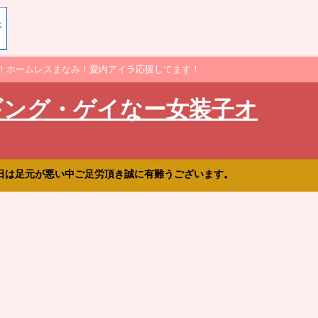
！ホームレスまなみ！愛内アイラ応援してます！
ギング・ゲイなー女装子オ
日は足元が悪い中ご足労頂き誠に有難うございます。