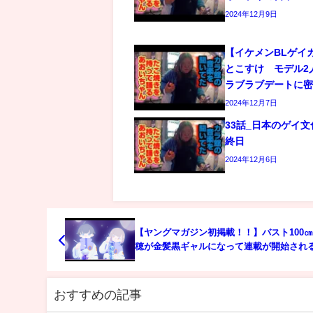
2024年12月9日
【イケメンBLゲイ
とこすけ モデル2
ラブラブデートに
2024年12月7日
33話_日本のゲイ
終日
2024年12月6日
【ヤングマガジン初掲載！！】バスト100
穂が金髪黒ギャルになって連載が開始され
ャルせん」実写版に初挑戦！！
おすすめの記事