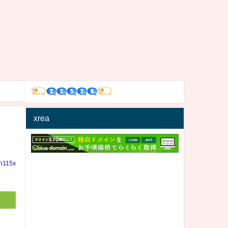
xrea
in115x