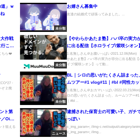
の道」ｗ
お婿さん募集中
いね
友達の結婚式で頑張ってみました。...
未分類
出大作戦
【やわらかあたま塾】ハバ卒の実力
に行こう
に出る配信【ホロライブ/紫咲シオン
いよ！
こちら❤️
1:名無しさん＠お腹いっぱい2021.12.06(Mon)
かあたま塾】ハバ卒の実力が存分に出る配信【
イブ/紫咲シオン】って動...
未分類
ク
BL｜シロの思いがたくさん詰まった
ムツアー#1 vlog#11｜#bl #同性カッ
CO*27 -
ぞ 2:廃
ゲイカップル #ゲイ #モーニングル
1:名無しさん＠おカマいっぱい2022.03.21(Mon)
ロの思いがたくさん詰まった、ルームツアー#1 vl
ン #ルームツアー
｜#bl ...
未分類
イント第
逮捕された保育士の可愛い子、ガチ
Oisix
っぽい
ンズポイ
イント狙える
c_img_param=; //img-c.net/output/category/anim
c_img_param=; //img...
済20%還
ニュース