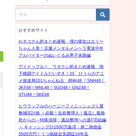
おすすめサイト
おネコさん的まとめ速報 僕の彼女はエリー
ちゃん人形！豆腐メンタルメンヘラ電波中年
アルバイターのぬいぐるみ男子末路編
アイドッフル！ ワタクシ的まとめ速報 地
下格闘アイドルだいすき！23 ひうらのアニ
メ放送局101ちゃんねる BNK48 ！SNH48！
JKT48！MNL48！SGO48！GNZ48！
STU48！SKE48
ヒウラッフルのハーニーフィニッシュゴミ屋
敷補完計画 ＜必殺！生前整理人！孤立し孤独
死からの～特殊清掃・遺品整理への道F完結編
＞ キャッシング計1500万返済：厨二病借金
3500万円！うつ病統合失調症14年生