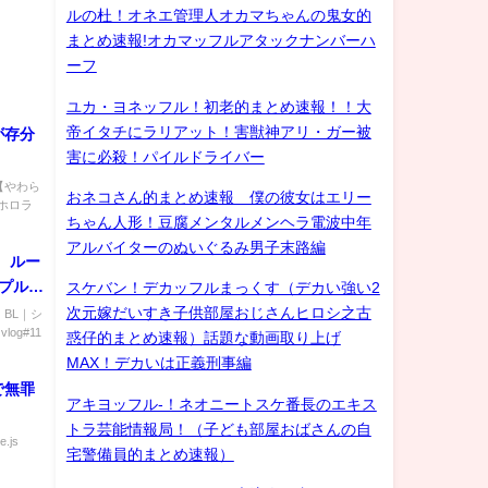
ルの杜！オネエ管理人オカマちゃんの鬼女的
まとめ速報!オカマッフルアタックナンバーハ
ーフ
ユカ・ヨネッフル！初老的まとめ速報！！大
帝イタチにラリアット！害獣神アリ・ガー被
が存分
害に必殺！パイルドライバー
】
 【やわら
おネコさん的まとめ速報 僕の彼女はエリー
ホロラ
ちゃん人形！豆腐メンタルメンヘラ電波中年
アルバイターのぬいぐるみ男子末路編
、ルー
プル #
スケバン！デカッフルまっくす（デカい強い2
ーティ
次元嫁だいすき子供部屋おじさんヒロシ之古
 BL｜シ
og#11
惑仔的まとめ速報）話題な動画取り上げ
MAX！デカいは正義刑事編
で無罪
アキヨッフル-！ネオニートスケ番長のエキス
トラ芸能情報局！（子ども部屋おばさんの自
e.js
宅警備員的まとめ速報）