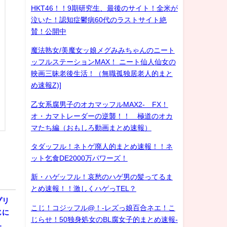
HKT46！！9期研究生、最後のサイト！全米が
泣いた！認知症鬱病60代のラストサイト絶
賛！公開中
魔法熟女/美魔女ッ娘メグみみちゃんのニート
ッフルステーションMAX！ ニート仙人仙女の
映画三昧老後生活！（無職孤独居老人的まと
め速報Z)]
乙女系腐男子のオカマッフルMAX2- FX！
オ・カマトレーダーの逆襲！！ 極道のオカ
マたち編（おもしろ動画まとめ速報）
タダッフル！ネトゲ廃人的まとめ速報！！ネ
ット乞食DE2000万パワーズ！
新・ハゲッフル！哀愁のハゲ男の髪ってるま
とめ速報！！激しくハゲっTEL？
プリ
こじ！コジッフル@！-レズっ娘百合ネエ！こ
じに
じらせ！50独身処女のBL腐女子的まとめ速報-
…