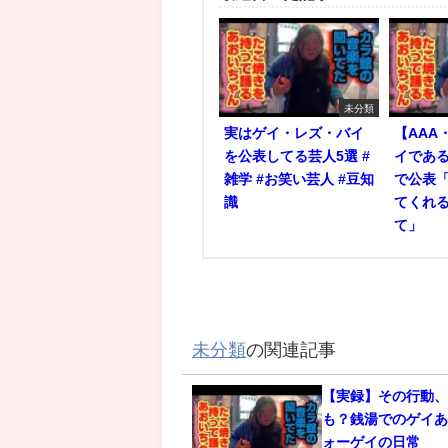
未分類
実はゲイ・レズ・バイ
【AAA
を公表してる芸人5選 #
イであ
雑学 #お笑い芸人 #豆知
で公表
識
てくれ
て」
未分類
の関連記事
【実録】その行動
も？銭湯でのゲイあ
ォーゲイの日常