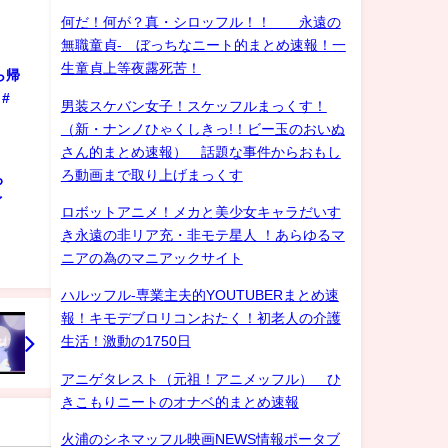
何だ！何が？真・シロッフル！！ 永遠の
無職童貞- ぼっちなニート的まとめ速報！一
生童貞上等夜露死苦！
ら帰
#
男装スケバン女子！スケッフルまっくす！
（新・ナンノひゃくしきっ!！ビー玉のおいぬ
さん的まとめ速報） 話題な事件からおもし
ろ動画まで取り上げまっくす
ろ
ゲイ
ロボットアニメ！メカと美少女キャラだいす
き永遠の非リア充・非モテ星人 ！あらゆるマ
ニアの為のマニアックサイト
ハルッフル-専業主夫的YOUTUBERまとめ速
報！キモデブロリコンおたく！初老人の介護
生活！激動の1750日
アニゲタレスト（元祖！アニメッフル） ひ
きこもりニートのオナベ的まとめ速報
火浦のシネマッフル映画NEWS情報ポータブ