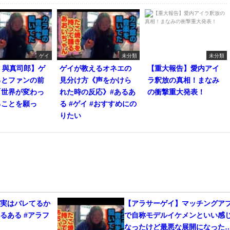
ゲイ
未分類
未分類
・與真司郎】ゲ
ゲイが教えるオネエの
【重大報告】愛内アイ
るとファンの前
見分け方《声をかけら
ラ釈放の真相！まなみ
「世界が変わっ
れた時の反応》#あるあ
の衝撃重大発表！
ることを願っ
る #ゲイ #おすすめにの
りたい
、実はバレてるか
【アラサーゲイ】マッチングア
るある #アラフ
で自称モデルイケメンといい感
なったけど最悪な展開になった