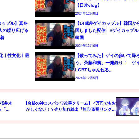
【日常vlog】
2024年12月8日
カップル】真冬
【14歳差ゲイカップル】韓国か
人の繰り広げる
国しました配信 #ゲイカップル 
密着
韓国
2024年12月6日
文化ㅣ性文化ㅣ最
【歌ってみた】ゲイの歩いて帰
う。斉藤和義。一発録り！ 
LGBTちゃんねる。
2024年12月5日
㎝桜井木
【奇跡の神コスパシワ改善クリーム】 ○万円でもお
る「ギ
かしくない！？売り切れ続出『無印 薬用リンクル
ケアクリームマスク』の価格崩壊ぶりが凄まじい