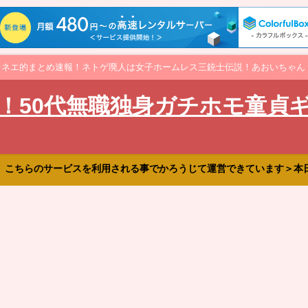
オネエ的まとめ速報！ネトゲ廃人は女子ホームレス三銃士伝説！あおいちゃん
！50代無職独身ガチホモ童貞
、こちらのサービスを利用される事でかろうじて運営できています＞本