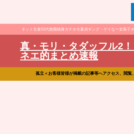
ネット乞食50代無職独身ガチホモ童貞ギング・ゲイなー女装子
真・モリ・タダッフル2！
ネエ的まとめ速報
孤立＜お客様皆様が掲載の記事等へアクセス、閲覧