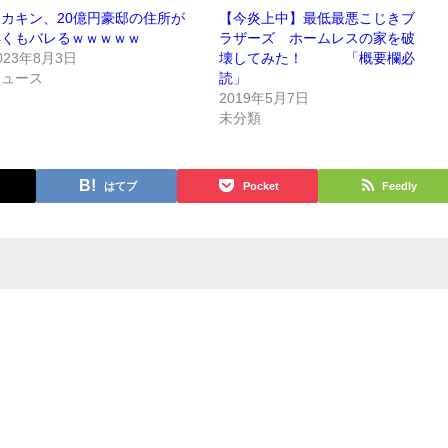
カキン、20億円豪邸の住所が
【今炎上中】最低最悪こじきブ
早くもバレるｗｗｗｗｗ
ラザーズ ホームレスの家を破
023年8月3日
壊してみた！ 「概要欄必
ニュース
読」
2019年5月7日
未分類
はてブ
Pocket
Feedly