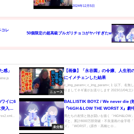
2024年12月5日
冬コレ
50個限定の超高級ブルガリチョコがヤバすぎたw
た感」
【画像】「永谷園」の令嬢、人生初
にイメチェンした結果
nime.js
c_img_param=; c_img_param=; 1: 以下、名
りましてネギ速がお送りします 2023/11/04(土) 0.
ニュース
ワイに6
BALLISTIK BOYZ / We never die 
議に突入
『HiGH＆LOW THE WORST X』劇
ｗｗ
ss2.xml...
男たちの友情と熱き闘いを描く「HiGH&LOW
ズと、累計8000万部突破・不良漫画の金字塔
ズ」「WORST」(原作・髙橋ヒロ...
未分類