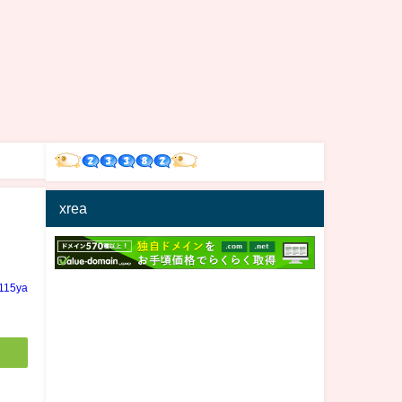
xrea
n115ya