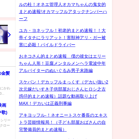
ルの杜！オネエ管理人オカマちゃんの鬼女的
まとめ速報!オカマッフルアタックナンバーハ
ーフ
ユカ・ヨネッフル！初老的まとめ速報！！大
帝イタチにラリアット！害獣神アリ・ガー被
害に必殺！パイルドライバー
おネコさん的まとめ速報 僕の彼女はエリー
ちゃん人形！豆腐メンタルメンヘラ電波中年
アルバイターのぬいぐるみ男子末路編
の金髪
スケバン！デカッフルまっくす（デカい強い2
無しにかわ
次元嫁だいすき子供部屋おじさんヒロシ之古
..
惑仔的まとめ速報）話題な動画取り上げ
MAX！デカいは正義刑事編
(映画
中歌)
アキヨッフル-！ネオニートスケ番長のエキス
」シリー
トラ芸能情報局！（子ども部屋おばさんの自
「クロー
宅警備員的まとめ速報）