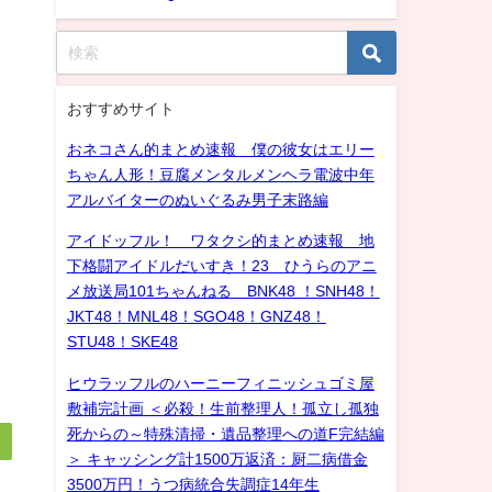
おすすめサイト
おネコさん的まとめ速報 僕の彼女はエリー
ちゃん人形！豆腐メンタルメンヘラ電波中年
アルバイターのぬいぐるみ男子末路編
アイドッフル！ ワタクシ的まとめ速報 地
下格闘アイドルだいすき！23 ひうらのアニ
メ放送局101ちゃんねる BNK48 ！SNH48！
JKT48！MNL48！SGO48！GNZ48！
STU48！SKE48
ヒウラッフルのハーニーフィニッシュゴミ屋
敷補完計画 ＜必殺！生前整理人！孤立し孤独
死からの～特殊清掃・遺品整理への道F完結編
＞ キャッシング計1500万返済：厨二病借金
3500万円！うつ病統合失調症14年生