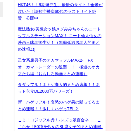
HKT46！！9期研究生、最後のサイト！全米が
泣いた！認知症鬱病60代のラストサイト絶
賛！公開中
魔法熟女/美魔女ッ娘メグみみちゃんのニート
ッフルステーションMAX！ ニート仙人仙女の
映画三昧老後生活！（無職孤独居老人的まと
め速報Z)]
乙女系腐男子のオカマッフルMAX2- FX！
オ・カマトレーダーの逆襲！！ 極道のオカ
マたち編（おもしろ動画まとめ速報）
タダッフル！ネトゲ廃人的まとめ速報！！ネ
ット乞食DE2000万パワーズ！
新・ハゲッフル！哀愁のハゲ男の髪ってるま
とめ速報！！激しくハゲっTEL？
こじ！コジッフル@！-レズっ娘百合ネエ！こ
じらせ！50独身処女のBL腐女子的まとめ速報-