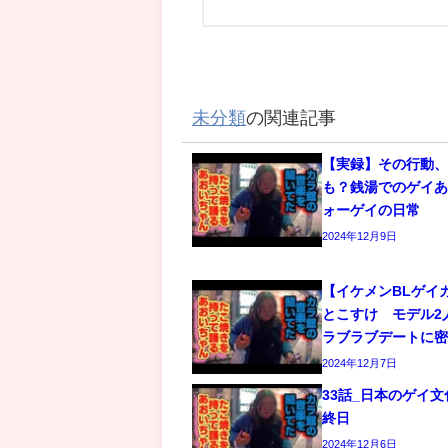
未分類
の関連記事
【実録】その行動
も？銭湯でのゲイあ
ォーゲイの日常
2024年12月9日
【イケメンBLゲイ
とこすけ モデル2
ラブラブデートに
2024年12月7日
33話_日本のゲイ
終日
2024年12月6日