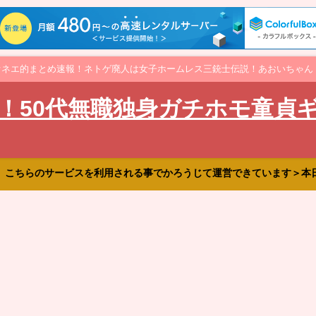
オネエ的まとめ速報！ネトゲ廃人は女子ホームレス三銃士伝説！あおいちゃん
！50代無職独身ガチホモ童貞
、こちらのサービスを利用される事でかろうじて運営できています＞本