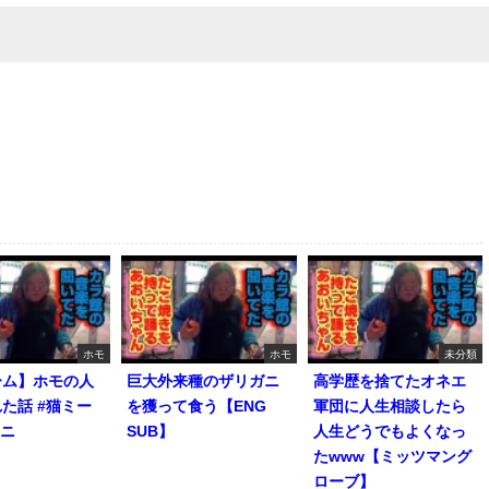
ホモ
ホモ
未分類
ーム】ホモの人
巨大外来種のザリガニ
高学歴を捨てたオネエ
た話 #猫ミー
を獲って食う【ENG
軍団に人生相談したら
マニ
SUB】
人生どうでもよくなっ
たwww【ミッツマング
ローブ】