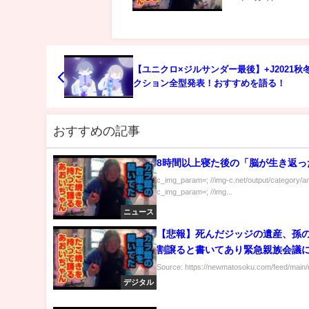
【ユニクロ×ジルサンダー最後】+J2021秋
クション全型発表！おすすめを語る！
おすすめの記事
8時間以上寝た後の「脳が生き返っ
c_img_param=; //img-c.net/output/category/a
c_img_param=; //img...
ニュース
【悲報】死んだジッジの遺産、孫の
割譲ると書いてあり緊急親族会
→ 結果ｗｗｗｗｗｗｗｗｗｗｗ
Source: https://newmatosoku.com/feed/main/r
デジタル