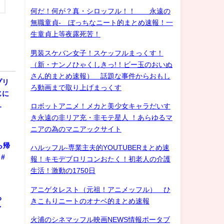
何だ！何が？真・シロッフル！！ 永遠の
無職童貞- ぼっちなニート的まとめ速報！一
生童貞上等夜露死苦！
男装スケバン女子！スケッフルまっくす！
（新・ナンノひゃくしきっ!！ビー玉のおいぬ
さん的まとめ速報） 話題な事件からおもし
プリ
ろ動画まで取り上げまっくす
じに
…
ロボットアニメ！メカと美少女キャラだいす
き永遠の非リア充・非モテ星人 ！あらゆるマ
ニアの為のマニアックサイト
ら帰
ハルッフル-専業主夫的YOUTUBERまとめ速
#
報！キモデブロリコンおたく！初老人の介護
生活！激動の1750日
アニゲタレスト（元祖！アニメッフル） ひ
ろ
きこもりニートのオナベ的まとめ速報
ゲイ
火浦のシネマッフル映画NEWS情報ポータブ