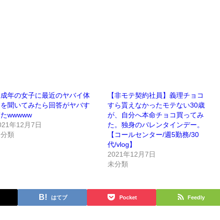
未成年の女子に最近のヤバイ体
【非モテ契約社員】義理チョコ
験を聞いてみたら回答がヤバす
すら貰えなかったモテない30歳
たwwwww
が、自分へ本命チョコ買ってみ
021年12月7日
た。独身のバレンタインデー。
未分類
【コールセンター/週5勤務/30
代/vlog】
2021年12月7日
未分類
はてブ
Pocket
Feedly