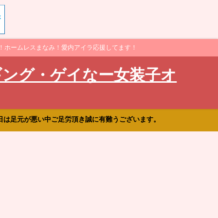
！ホームレスまなみ！愛内アイラ応援してます！
ギング・ゲイなー女装子オ
日は足元が悪い中ご足労頂き誠に有難うございます。