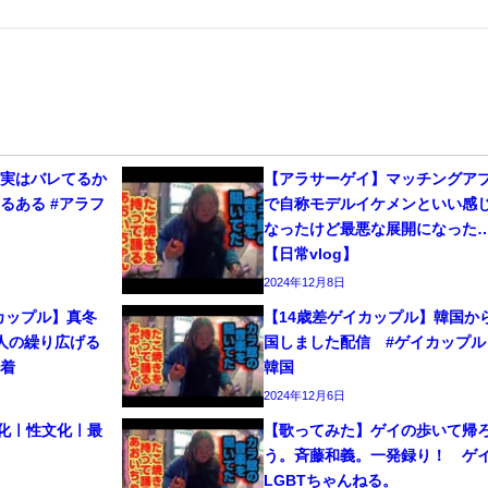
、実はバレてるか
【アラサーゲイ】マッチングア
るある #アラフ
で自称モデルイケメンといい感
なったけど最悪な展開になった
【日常vlog】
2024年12月8日
カップル】真冬
【14歳差ゲイカップル】韓国か
人の繰り広げる
国しました配信 #ゲイカップル 
密着
韓国
2024年12月6日
文化ㅣ性文化ㅣ最
【歌ってみた】ゲイの歩いて帰
う。斉藤和義。一発録り！ 
LGBTちゃんねる。