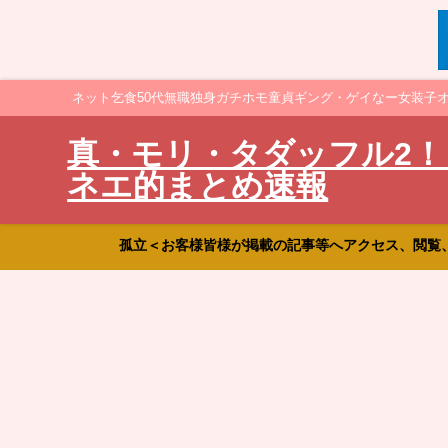
ネット乞食50代無職独身ガチホモ童貞ギング・ゲイなー女装子
真・モリ・タダッフル2！
ネエ的まとめ速報
孤立＜お客様皆様が掲載の記事等へアクセス、閲覧