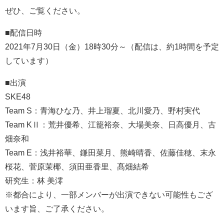
ぜひ、ご覧ください。
■配信日時
2021年7月30日（金）18時30分～（配信は、約1時間を予定
しています）
■出演
SKE48
Team S：青海ひな乃、井上瑠夏、北川愛乃、野村実代
Team KⅡ：荒井優希、江籠裕奈、大場美奈、日高優月、古
畑奈和
Team E：浅井裕華、鎌田菜月、熊崎晴香、佐藤佳穂、末永
桜花、菅原茉椰、須田亜香里、髙畑結希
研究生：林 美澪
※都合により、一部メンバーが出演できない可能性もござ
います旨、ご了承ください。