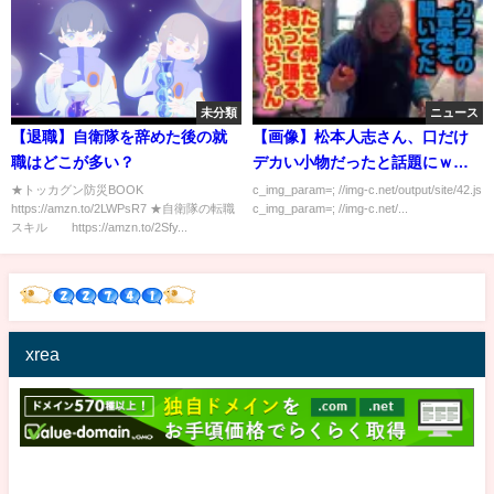
未分類
ニュース
【退職】自衛隊を辞めた後の就
【画像】松本人志さん、口だけ
職はどこが多い？
デカい小物だったと話題にｗｗ
ｗｗｗ
★トッカグン防災BOOK
c_img_param=; //img-c.net/output/site/42.js
https://amzn.to/2LWPsR7 ★自衛隊の転職
c_img_param=; //img-c.net/...
スキル https://amzn.to/2Sfy...
xrea