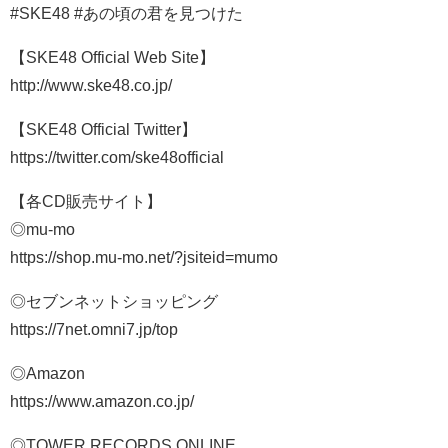
#SKE48 #あの頃の君を見つけた
【SKE48 Official Web Site】
http://www.ske48.co.jp/
【SKE48 Official Twitter】
https://twitter.com/ske48official
【各CD販売サイト】
◎mu-mo
https://shop.mu-mo.net/?jsiteid=mumo
◎セブンネットショッピング
https://7net.omni7.jp/top
◎Amazon
https://www.amazon.co.jp/
◎TOWER RECORDS ONLINE