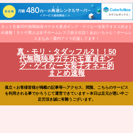
ネット乞食50代無職独身ガチホモ童貞ギング・ゲイなー女装子オネエ的まと
め速報！ネトゲ廃人は女子ホームレス三銃士伝説！あおいちゃん！ホームレ
スまなみ！愛内アイラ応援してます！
真・モリ・タダッフル2！！50
代無職独身ガチホモ童貞ギン
グ・ゲイなー女装子オネエ的
まとめ速報
孤立＜お客様皆様が掲載の記事等へアクセス、閲覧、こちらのサービス
を利用される事でかろうじて運営できています＞本日は足元が悪い中ご
足労頂き誠に有難うございます。