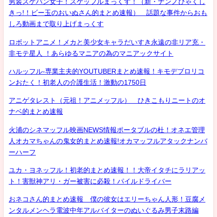
男装スケバン女子！スケッフルまっくす！（新・ナンノひゃくし
きっ!！ビー玉のおいぬさん的まとめ速報） 話題な事件からおも
しろ動画まで取り上げまっくす
ロボットアニメ！メカと美少女キャラだいすき永遠の非リア充・
非モテ星人 ！あらゆるマニアの為のマニアックサイト
ハルッフル-専業主夫的YOUTUBERまとめ速報！キモデブロリコ
ンおたく！初老人の介護生活！激動の1750日
アニゲタレスト（元祖！アニメッフル） ひきこもりニートのオ
ナベ的まとめ速報
火浦のシネマッフル映画NEWS情報ポータブルの杜！オネエ管理
人オカマちゃんの鬼女的まとめ速報!オカマッフルアタックナンバ
ーハーフ
ユカ・ヨネッフル！初老的まとめ速報！！大帝イタチにラリアッ
ト！害獣神アリ・ガー被害に必殺！パイルドライバー
おネコさん的まとめ速報 僕の彼女はエリーちゃん人形！豆腐メ
ンタルメンヘラ電波中年アルバイターのぬいぐるみ男子末路編