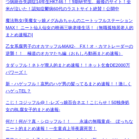
つ病統合失調症14年生HKT46！！9期研究生、最後のサイト！全
米が泣いた！認知症鬱病60代のラストサイト絶賛！公開中
魔法熟女/美魔女ッ娘メグみみちゃんのニートッフルステーション
MAX！ ニート仙人仙女の映画三昧老後生活！（無職孤独居老人的
まとめ速報Z)]
乙女系腐男子のオカマッフルMAX2- FX！オ・カマトレーダーの
逆襲！！ 極道のオカマたち編（おもしろ動画まとめ速報）
タダッフル！ネトゲ廃人的まとめ速報！！ネット乞食DE2000万
パワーズ！
新・ハゲッフル！哀愁のハゲ男の髪ってるまとめ速報！！激しく
ハゲっTEL？
こじ！コジッフル@！-レズっ娘百合ネエ！こじらせ！50独身処
女のBL腐女子的まとめ速報-
何だ！何が？真・シロッフル！！ 永遠の無職童貞- ぼっちな
ニート的まとめ速報！一生童貞上等夜露死苦！