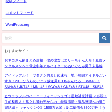
投稿フィード
コメントフィード
WordPress.org
おすすめサイト
おネコさん的まとめ速報 僕の彼女はエリーちゃん人形！豆腐メ
ンタルメンヘラ電波中年アルバイターのぬいぐるみ男子末路編
アイドッフル！ ワタクシ的まとめ速報 地下格闘アイドルだい
すき！23 ひうらのアニメ放送局101ちゃんねる BNK48 ！
SNH48！JKT48！MNL48！SGO48！GNZ48！STU48！SKE48
ヒウラッフルのハーニーフィニッシュゴミ屋敷補完計画 ＜必殺！
生前整理人！孤立し孤独死からの～特殊清掃・遺品整理への道F
完結編＞ キャッシング計1500万返済：厨二病借金3500万円！う