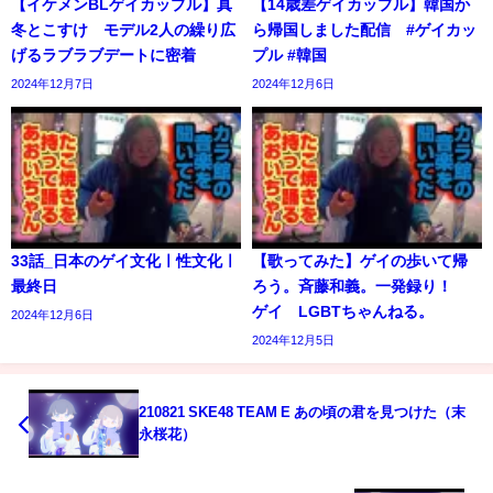
【イケメンBLゲイカップル】真
【14歳差ゲイカップル】韓国か
冬とこすけ モデル2人の繰り広
ら帰国しました配信 #ゲイカッ
げるラブラブデートに密着
プル #韓国
2024年12月7日
2024年12月6日
33話_日本のゲイ文化ㅣ性文化ㅣ
【歌ってみた】ゲイの歩いて帰
最終日
ろう。斉藤和義。一発録り！
ゲイ LGBTちゃんねる。
2024年12月6日
2024年12月5日
210821 SKE48 TEAM E あの頃の君を見つけた（末
永桜花）