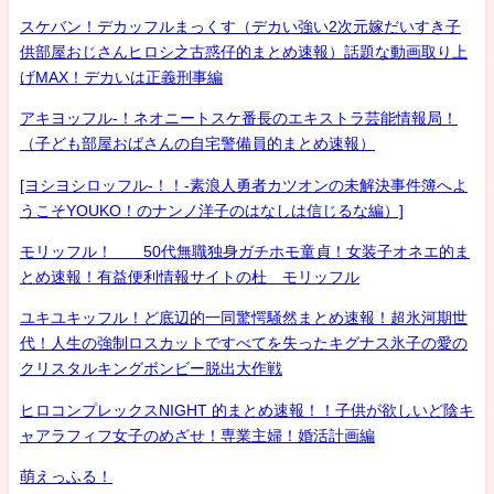
スケバン！デカッフルまっくす（デカい強い2次元嫁だいすき子
供部屋おじさんヒロシ之古惑仔的まとめ速報）話題な動画取り上
げMAX！デカいは正義刑事編
アキヨッフル-！ネオニートスケ番長のエキストラ芸能情報局！
（子ども部屋おばさんの自宅警備員的まとめ速報）
[ヨシヨシロッフル-！！-素浪人勇者カツオンの未解決事件簿へよ
うこそYOUKO！のナンノ洋子のはなしは信じるな編）]
モリッフル！ 50代無職独身ガチホモ童貞！女装子オネエ的ま
とめ速報！有益便利情報サイトの杜 モリッフル
ユキユキッフル！ど底辺的一同驚愕騒然まとめ速報！超氷河期世
代！人生の強制ロスカットですべてを失ったキグナス氷子の愛の
クリスタルキングボンビー脱出大作戦
ヒロコンプレックスNIGHT 的まとめ速報！！子供が欲しいど陰キ
ャアラフィフ女子のめざせ！専業主婦！婚活計画編
萌えっふる！