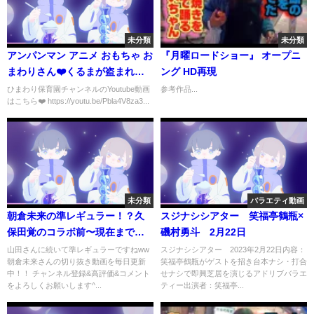
未分類
未分類
アンパンマン アニメ おもちゃ お
『月曜ロードショー』 オープニ
まわりさん❤️くるまが盗まれち
ング HD再現
ゃった！手錠で犯人を逮捕！牢
ひまわり保育園チャンネルのYoutube動画
参考作品...
はこちら❤️ https://youtu.be/Pbla4V8za3...
屋に入れるよ⭐
未分類
バラエティ動画
朝倉未来の準レギュラー！？久
スジナシシアター 笑福亭鶴瓶×
保田覚のコラボ前〜現在までの
磯村勇斗 2月22日
変化が別人過ぎたww【まとめ/切
山田さんに続いて準レギュラーですねww
スジナシシアター 2023年2月22日内容：
朝倉未来さんの切り抜き動画を毎日更新
笑福亭鶴瓶がゲストを招き台本ナシ・打合
り抜き】
中！！ チャンネル登録&高評価&コメント
せナシで即興芝居を演じるアドリブバラエ
をよろしくお願いします^...
ティー出演者：笑福亭...