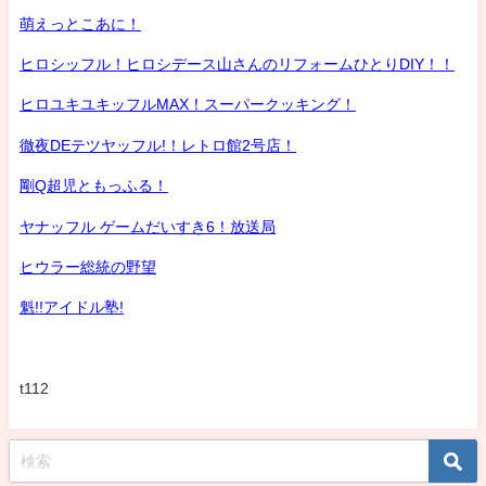
萌えっとこあに！
ヒロシッフル！ヒロシデース山さんのリフォームひとりDIY！！
ヒロユキユキッフルMAX！スーパークッキング！
徹夜DEテツヤッフル!！レトロ館2号店！
剛Q超児ともっふる！
ヤナッフル ゲームだいすき6！放送局
ヒウラー総統の野望
魁!!アイドル塾!
t112