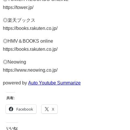
https://tower.jp/
◎楽天ブックス
https://books.rakuten.co.jp/
◎HMV＆BOOKS online
https://books.rakuten.co.jp/
◎Neowing
https://www.neowing.co.jp/
powered by
Auto Youtube Summarize
共有:
Facebook
X
いいね: