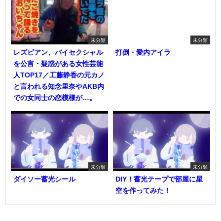
未分類
未分類
レズビアン、バイセクシャル
打倒・愛内アイラ
を公言・疑惑がある女性芸能
人TOP17／工藤静香の元カノ
と言われる知念里奈やAKB内
での女同士の恋模様が…。
未分類
未分類
ダイソー蓄光シール
DIY！蓄光テープで部屋に星
空を作ってみた！