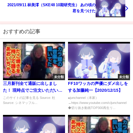
2021/09/11 林美澪（SKE48 10期研究生） あの頃の
君を見つけた
おすすめの記事
未分類
未分類
三月新刊全て通販に出しまし
FF10ワッカの声優にダメ出しを
た！ 現時点でご注文いただいて
する加藤純一【2020/12/15】
いる…
このサイトの記事を見る Source: 杜
●junchannel（本家）
Source: シネマッフル...
→https://www.youtube.com/c/junchannel
◆切り抜き動画TOP300再生リ...