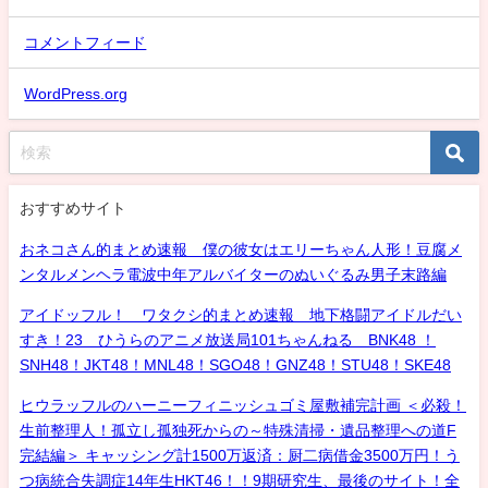
コメントフィード
WordPress.org
おすすめサイト
おネコさん的まとめ速報 僕の彼女はエリーちゃん人形！豆腐メ
ンタルメンヘラ電波中年アルバイターのぬいぐるみ男子末路編
アイドッフル！ ワタクシ的まとめ速報 地下格闘アイドルだい
すき！23 ひうらのアニメ放送局101ちゃんねる BNK48 ！
SNH48！JKT48！MNL48！SGO48！GNZ48！STU48！SKE48
ヒウラッフルのハーニーフィニッシュゴミ屋敷補完計画 ＜必殺！
生前整理人！孤立し孤独死からの～特殊清掃・遺品整理への道F
完結編＞ キャッシング計1500万返済：厨二病借金3500万円！う
つ病統合失調症14年生HKT46！！9期研究生、最後のサイト！全