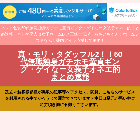
ネット乞食50代無職独身ガチホモ童貞ギング・ゲイなー女装子オネエ的まと
め速報！ネトゲ廃人は女子ホームレス三銃士伝説！あおいちゃん！ホームレ
スまなみ！愛内アイラ応援してます！
真・モリ・タダッフル2！！50
代無職独身ガチホモ童貞ギン
グ・ゲイなー女装子オネエ的
まとめ速報
孤立＜お客様皆様が掲載の記事等へアクセス、閲覧、こちらのサービス
を利用される事でかろうじて運営できています＞本日は足元が悪い中ご
足労頂き誠に有難うございます。