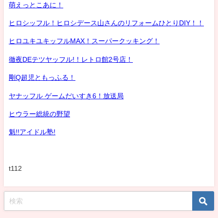
萌えっとこあに！
ヒロシッフル！ヒロシデース山さんのリフォームひとりDIY！！
ヒロユキユキッフルMAX！スーパークッキング！
徹夜DEテツヤッフル!！レトロ館2号店！
剛Q超児ともっふる！
ヤナッフル ゲームだいすき6！放送局
ヒウラー総統の野望
魁!!アイドル塾!
t112