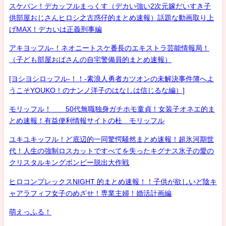
スケバン！デカッフルまっくす（デカい強い2次元嫁だいすき子
供部屋おじさんヒロシ之古惑仔的まとめ速報）話題な動画取り上
げMAX！デカいは正義刑事編
アキヨッフル-！ネオニートスケ番長のエキストラ芸能情報局！
（子ども部屋おばさんの自宅警備員的まとめ速報）
[ヨシヨシロッフル-！！-素浪人勇者カツオンの未解決事件簿へよ
うこそYOUKO！のナンノ洋子のはなしは信じるな編）]
モリッフル！ 50代無職独身ガチホモ童貞！女装子オネエ的ま
とめ速報！有益便利情報サイトの杜 モリッフル
ユキユキッフル！ど底辺的一同驚愕騒然まとめ速報！超氷河期世
代！人生の強制ロスカットですべてを失ったキグナス氷子の愛の
クリスタルキングボンビー脱出大作戦
ヒロコンプレックスNIGHT 的まとめ速報！！子供が欲しいど陰キ
ャアラフィフ女子のめざせ！専業主婦！婚活計画編
萌えっふる！