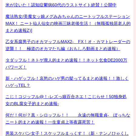
米が泣いた！認知症鬱病60代のラストサイト絶賛！公開中
魔法熟女/美魔女ッ娘メグみみちゃんのニートッフルステーション
MAX！ ニート仙人仙女の映画三昧老後生活！（無職孤独居老人的
まとめ速報Z)]
乙女系腐男子のオカマッフルMAX2- FX！オ・カマトレーダーの
逆襲！！ 極道のオカマたち編（おもしろ動画まとめ速報）
タダッフル！ネトゲ廃人的まとめ速報！！ネット乞食DE2000万
パワーズ！
新・ハゲッフル！哀愁のハゲ男の髪ってるまとめ速報！！激しく
ハゲっTEL？
こじ！コジッフル@！-レズっ娘百合ネエ！こじらせ！50独身処
女のBL腐女子的まとめ速報-
何だ！何が？真・シロッフル！！ 永遠の無職童貞- ぼっちな
ニート的まとめ速報！一生童貞上等夜露死苦！
男装スケバン女子！スケッフルまっくす！（新・ナンノひゃくし