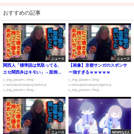
おすすめの記事
ニュース
ニュース
関西人「標準語は気取ってる、
【画像】京都サンガのスポンサ
エセ関西弁はキモい」→面倒な
ー強すぎるｗｗｗｗｗ
人種
c_img_param=; //img-
c_img_param=; //img-
c.net/output/category/anime.js
c.net/output/category/game.js
c_img_param=; //img...
c_img_param=; //img-...
ニュース
NEWSな2人