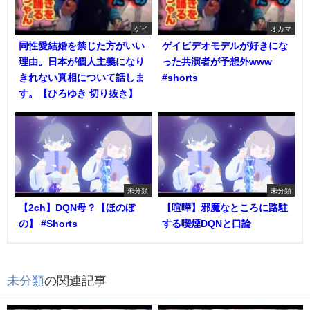
ゲイ
オカマ
同性愛結婚を禁じた方がいい
ゲイビデオモデルが好きにな
理由。日本が個人主義になり
った共演者が予想外www
きれない真相について話しま
#shorts
す。【ひろゆき 切り抜き】
未分類
未分類
【2ch】DQN母？【ほのぼ
【喧嘩】邪魔なところに路駐
の】 #Shorts
する喫煙DQNと口論
未分類
の関連記事