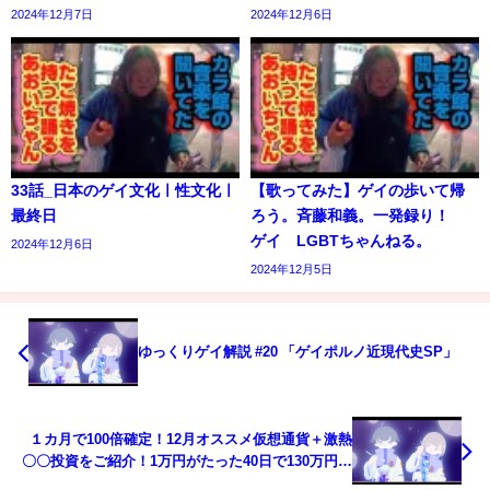
2024年12月7日
2024年12月6日
33話_日本のゲイ文化ㅣ性文化ㅣ
【歌ってみた】ゲイの歩いて帰
最終日
ろう。斉藤和義。一発録り！
ゲイ LGBTちゃんねる。
2024年12月6日
2024年12月5日
ゆっくりゲイ解説 #20 「ゲイポルノ近現代史SP」
１カ月で100倍確定！12月オススメ仮想通貨＋激熱
〇〇投資をご紹介！1万円がたった40日で130万円に
化けます！