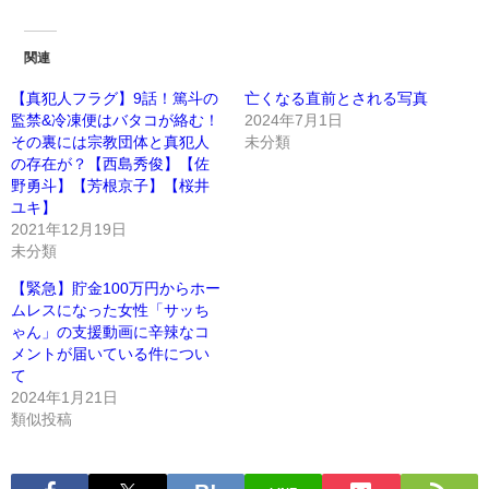
関連
【真犯人フラグ】9話！篤斗の
亡くなる直前とされる写真
監禁&冷凍便はバタコが絡む！
2024年7月1日
その裏には宗教団体と真犯人
未分類
の存在が？【西島秀俊】【佐
野勇斗】【芳根京子】【桜井
ユキ】
2021年12月19日
未分類
【緊急】貯金100万円からホー
ムレスになった女性「サッち
ゃん」の支援動画に辛辣なコ
メントが届いている件につい
て
2024年1月21日
類似投稿