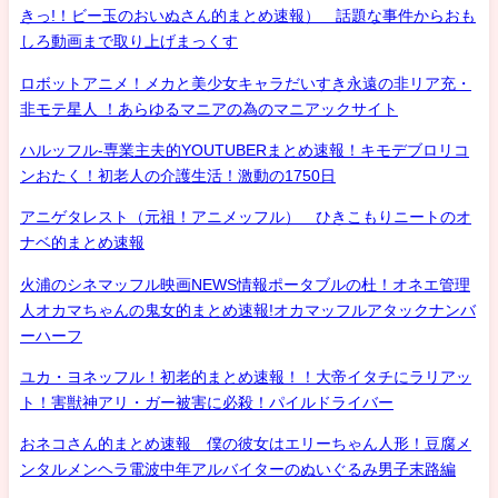
きっ!！ビー玉のおいぬさん的まとめ速報） 話題な事件からおも
しろ動画まで取り上げまっくす
ロボットアニメ！メカと美少女キャラだいすき永遠の非リア充・
非モテ星人 ！あらゆるマニアの為のマニアックサイト
ハルッフル-専業主夫的YOUTUBERまとめ速報！キモデブロリコ
ンおたく！初老人の介護生活！激動の1750日
アニゲタレスト（元祖！アニメッフル） ひきこもりニートのオ
ナベ的まとめ速報
火浦のシネマッフル映画NEWS情報ポータブルの杜！オネエ管理
人オカマちゃんの鬼女的まとめ速報!オカマッフルアタックナンバ
ーハーフ
ユカ・ヨネッフル！初老的まとめ速報！！大帝イタチにラリアッ
ト！害獣神アリ・ガー被害に必殺！パイルドライバー
おネコさん的まとめ速報 僕の彼女はエリーちゃん人形！豆腐メ
ンタルメンヘラ電波中年アルバイターのぬいぐるみ男子末路編