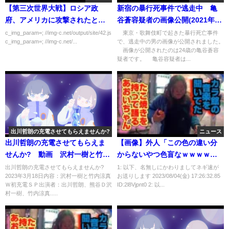
【第三次世界大戦】ロシア政
新宿の暴行死事件で逃走中 亀
府、アメリカに攻撃されたと発
谷蒼容疑者の画像公開(2021年12
表
月2日)
c_img_param=; //img-c.net/output/site/42.js
東京・歌舞伎町で起きた暴行死亡事件
c_img_param=; //img-c.net/...
で、逃走中の男の画像が公開されました。
画像が公開されたのは24歳の亀谷蒼容
疑者です。 亀谷容疑者は...
出川哲朗の充電させてもらえませんか?
ニュース
出川哲朗の充電させてもらえま
【画像】外人「この色の違い分
せんか? 動画 沢村一樹と竹内
からないやつ色盲なｗｗｗｗ
涼真Ｗ初充電ＳＰ 3月18日
ｗ」
出川哲朗の充電させてもらえませんか?
1: 以下、名無しにかわりましてネギ速が
2023年3月18日内容：沢村一樹と竹内涼真
お送りします 2023/08/04(金) 17:26:32.85
Ｗ初充電ＳＰ出演者：出川哲朗、熊谷Ｄ沢
ID:2l8Vjpnt0 2: 以...
村一樹、竹内涼真.....