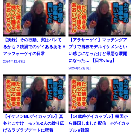
【実録】その行動、実はバレて
【アラサーゲイ】マッチングア
るかも？銭湯でのゲイあるある #
プリで自称モデルイケメンとい
アラフォーゲイの日常
い感じになったけど最悪な展開
になった… 【日常vlog】
2024年12月9日
2024年12月8日
【イケメンBLゲイカップル】真
【14歳差ゲイカップル】韓国か
冬とこすけ モデル2人の繰り広
ら帰国しました配信 #ゲイカッ
げるラブラブデートに密着
プル #韓国