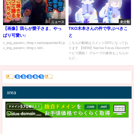
ニュース
未分類
【画像】我らが愛子さま、やっ
TKO木本さんの件で学ぶべきこ
ぱり可愛い♪
と
c_img_param=; //img-c.net/output/site/42.js
こちらの動画はコメントOFFになってお
c_img_param=; //img-c.net/...
ります 【NEW】Narrow Focus Discordサ
ービス開始！ グループの参加もこちらか
らど...
xrea