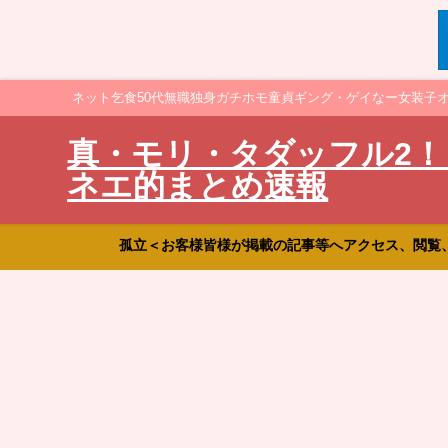
ネット乞食50代無職独身ガチホモ童貞ギング・ゲイなー女装子
真・モリ・タダッフル2！
ネエ的まとめ速報
孤立＜お客様皆様が掲載の記事等へアクセス、閲覧