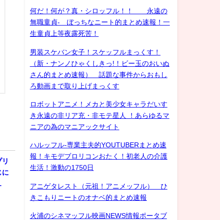
何だ！何が？真・シロッフル！！ 永遠の
無職童貞- ぼっちなニート的まとめ速報！一
生童貞上等夜露死苦！
男装スケバン女子！スケッフルまっくす！
（新・ナンノひゃくしきっ!！ビー玉のおいぬ
さん的まとめ速報） 話題な事件からおもし
ろ動画まで取り上げまっくす
ロボットアニメ！メカと美少女キャラだいす
き永遠の非リア充・非モテ星人 ！あらゆるマ
ニアの為のマニアックサイト
ハルッフル-専業主夫的YOUTUBERまとめ速
報！キモデブロリコンおたく！初老人の介護
プリ
生活！激動の1750日
じに
…
アニゲタレスト（元祖！アニメッフル） ひ
きこもりニートのオナベ的まとめ速報
火浦のシネマッフル映画NEWS情報ポータブ