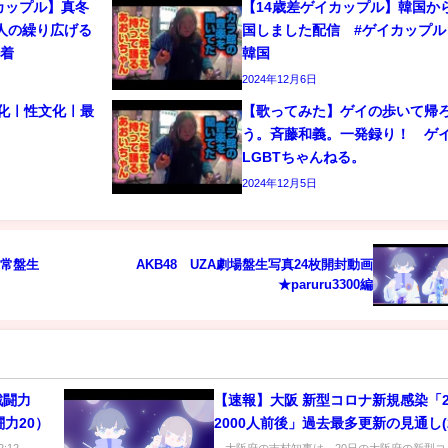
カップル】真冬
【14歳差ゲイカップル】韓国か
人の繰り広げる
国しました配信 #ゲイカップル 
密着
韓国
2024年12月6日
文化ㅣ性文化ㅣ最
【歌ってみた】ゲイの歩いて帰
う。斉藤和義。一発録り！ 
LGBTちゃんねる。
2024年12月5日
通常盤生
AKB48 UZA劇場盤生写真24枚開封動画
★paruru3300編
戦闘力
【速報】大阪 新型コロナ新規感染「
力20）
2000人前後」過去最多更新の見通し(2
年7月20日)
:12
大阪府の吉村知事は、20日の大阪府の新型コ