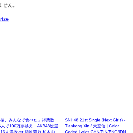
ません。
rize
「桜、みんなで食べた」得票数
SNH48 21st Single (Next Girls) -
6人で100万票越え！AKB48総選
Tiankong Xin / 天空信 | Color
16人選抜ver 指原莉乃 柏木由
Coded Lyrics CHN/PIN/ENG/IDN