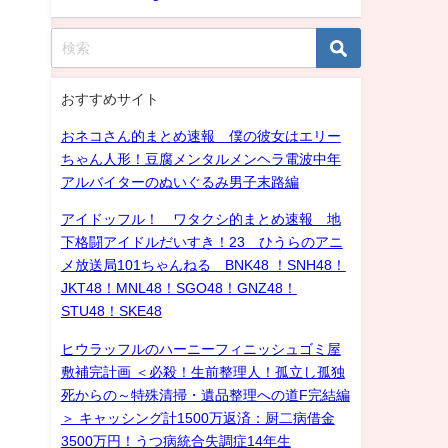
おすすめサイト
おネコさん的まとめ速報 僕の彼女はエリー
ちゃん人形！豆腐メンタルメンヘラ電波中年
アルバイターのぬいぐるみ男子末路編
アイドッフル！ ワタクシ的まとめ速報 地
下格闘アイドルだいすき！23 ひうらのアニ
メ放送局101ちゃんねる BNK48 ！SNH48！
JKT48！MNL48！SGO48！GNZ48！
STU48！SKE48
ヒウラッフルのハーニーフィニッシュゴミ屋
敷補完計画 ＜必殺！生前整理人！孤立し孤独
死からの～特殊清掃・遺品整理への道F完結編
＞ キャッシング計1500万返済：厨二病借金
3500万円！うつ病統合失調症14年生