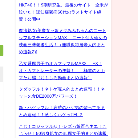
HKT46！！9期研究生、最後のサイト！全米が
泣いた！認知症鬱病60代のラストサイト絶
賛！公開中
魔法熟女/美魔女ッ娘メグみみちゃんのニート
ッフルステーションMAX！ ニート仙人仙女の
映画三昧老後生活！（無職孤独居老人的まと
め速報Z)]
乙女系腐男子のオカマッフルMAX2- FX！
オ・カマトレーダーの逆襲！！ 極道のオカ
マたち編（おもしろ動画まとめ速報）
タダッフル！ネトゲ廃人的まとめ速報！！ネ
ット乞食DE2000万パワーズ！
新・ハゲッフル！哀愁のハゲ男の髪ってるま
とめ速報！！激しくハゲっTEL？
こじ！コジッフル@！-レズっ娘百合ネエ！こ
じらせ！50独身処女のBL腐女子的まとめ速報-