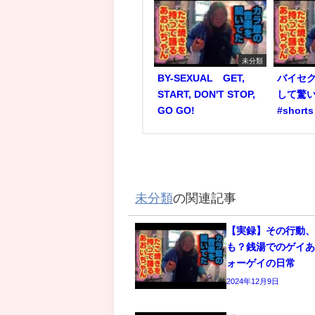
未分類
BY-SEXUAL GET,
バイセ
START, DON'T STOP,
して驚い
GO GO!
#short
未分類
の関連記事
【実録】その行動
も？銭湯でのゲイあ
ォーゲイの日常
2024年12月9日