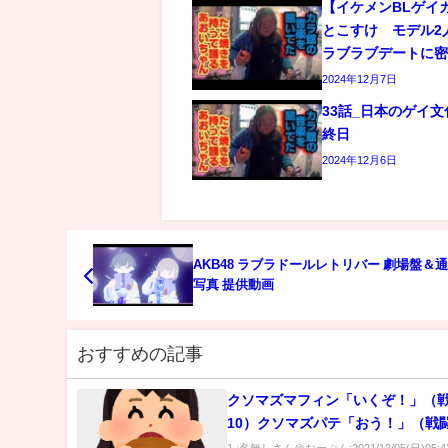
【イケメンBLゲイ
とこすけ モデル2
ラブラブデートに
2024年12月7日
33話_日本のゲイ
終日
2024年12月6日
AKB48 ラブラドールレトリバー 劇場盤＆
写真 提供動画
おすすめの記事
クソマズマフィン「いくぞ！」（
10）クソマズパテ「おう！」（戦闘
1 :名無しさん＠おーぷん:2021/12/05(日)05:42