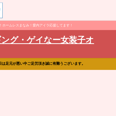
！ホームレスまなみ！愛内アイラ応援してます！
ギング・ゲイなー女装子オ
日は足元が悪い中ご足労頂き誠に有難うございます。