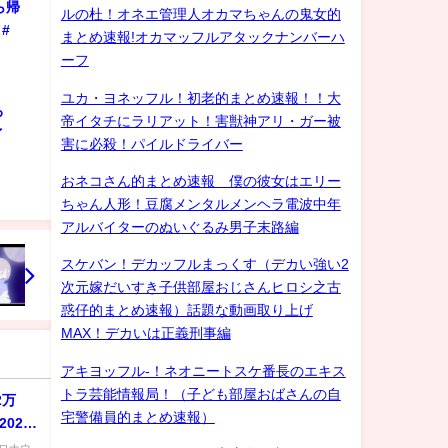
ら帰
ルの杜！オネエ管理人オカマちゃんの鬼女的
#
まとめ速報!オカマッフルアタックナンバーハ
ーフ
ユカ・ヨネッフル！初老的まとめ速報！！大
ろ
帝イタチにラリアット！害獣神アリ・ガー被
ゲイ
害に必殺！パイルドライバー
おネコさん的まとめ速報 僕の彼女はエリー
ちゃん人形！豆腐メンタルメンヘラ電波中年
アルバイターのぬいぐるみ男子末路編
スケバン！デカッフルまっくす（デカい強い2
次元嫁だいすき子供部屋おじさんヒロシ之古
惑仔的まとめ速報）話題な動画取り上げ
MAX！デカいは正義刑事編
アキヨッフル-！ネオニートスケ番長のエキス
トラ芸能情報局！（子ども部屋おばさんの自
2万
宅警備員的まとめ速報）
022
ロナウ