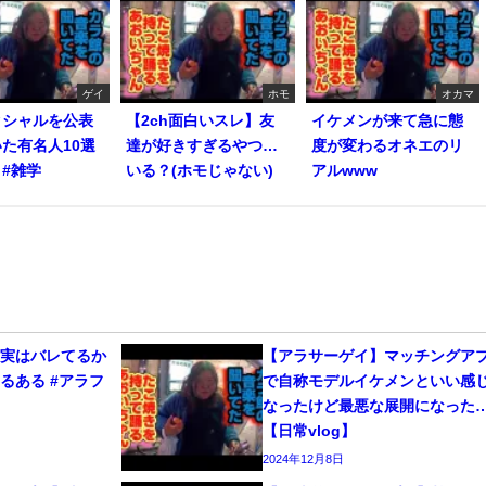
ゲイ
ホモ
オカマ
クシャルを公表
【2ch面白いスレ】友
イケメンが来て急に態
た有名人10選
達が好きすぎるやつ…
度が変わるオネエのリ
s #雑学
いる？(ホモじゃない)
アルwww
、実はバレてるか
【アラサーゲイ】マッチングア
るある #アラフ
で自称モデルイケメンといい感
なったけど最悪な展開になった
【日常vlog】
2024年12月8日