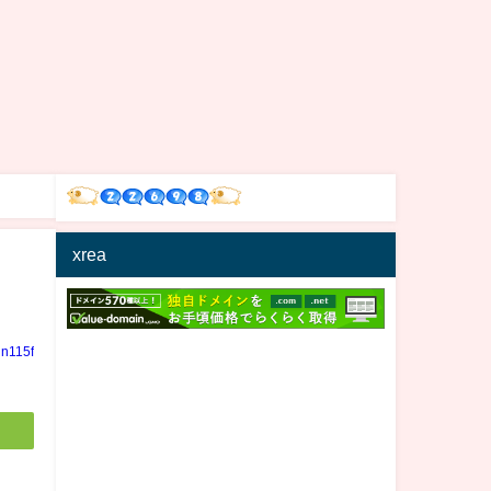
xrea
in115f