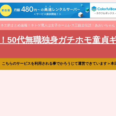
オネエ的まとめ速報！ネトゲ廃人は女子ホームレス三銃士伝説！あおいちゃん
！50代無職独身ガチホモ童貞
、こちらのサービスを利用される事でかろうじて運営できています＞本