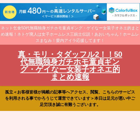
ネット乞食50代無職独身ガチホモ童貞ギング・ゲイなー女装子オネエ的まと
め速報！ネトゲ廃人は女子ホームレス三銃士伝説！あおいちゃん！ホームレ
スまなみ！愛内アイラ応援してます！
真・モリ・タダッフル2！！50
代無職独身ガチホモ童貞ギン
グ・ゲイなー女装子オネエ的
まとめ速報
孤立＜お客様皆様が掲載の記事等へアクセス、閲覧、こちらのサービス
を利用される事でかろうじて運営できています＞本日は足元が悪い中ご
足労頂き誠に有難うございます。