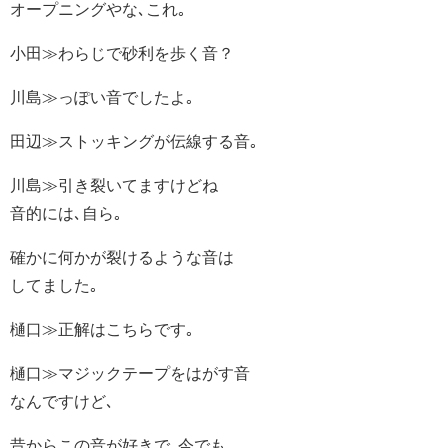
オープニングやな､これ｡
小田≫わらじで砂利を歩く音？
川島≫っぽい音でしたよ｡
田辺≫ストッキングが伝線する音｡
川島≫引き裂いてますけどね
音的には､自ら｡
確かに何かが裂けるような音は
してました｡
樋口≫正解はこちらです｡
樋口≫マジックテープをはがす音
なんですけど､
昔からこの音が好きで､今でも