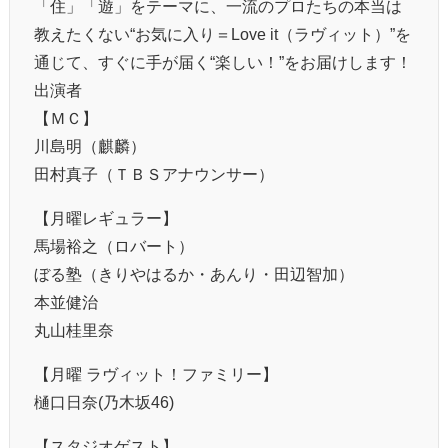
「住」「遊」をテーマに、一流のプロたちの本当は
教えたくない“お気に入り＝Love it（ラヴィット）”を
通じて、すぐに手が届く“楽しい！”をお届けします！
出演者
【ＭＣ】
川島明（麒麟）
田村真子（ＴＢＳアナウンサー）
【月曜レギュラー】
馬場裕之（ロバート）
ぼる塾（きりやはるか・あんり・田辺智加）
本並健治
丸山桂里奈
【月曜 ラヴィット！ファミリー】
樋口日奈(乃木坂46)
【スタジオゲスト】