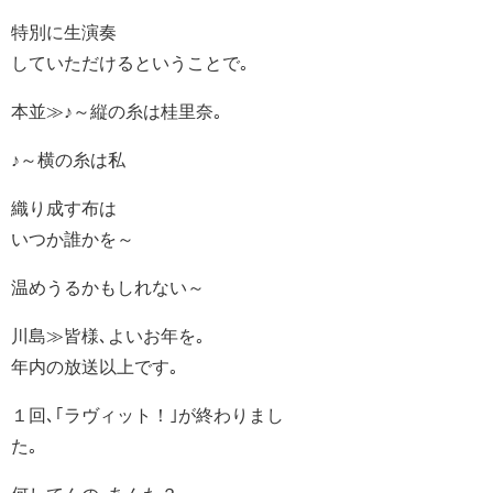
特別に生演奏
していただけるということで｡
本並≫♪～縦の糸は桂里奈｡
♪～横の糸は私
織り成す布は
いつか誰かを～
温めうるかもしれない～
川島≫皆様､よいお年を｡
年内の放送以上です｡
１回､｢ラヴィット！｣が終わりまし
た｡