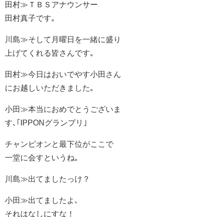
田村≫ＴＢＳアナウンサー
田村真子です｡
川島≫そして月曜日を一緒に盛り
上げてくれる皆さんです｡
田村≫今日はおいでやす小田さん
にお越しいただきました｡
小田≫本当におめでとうございま
す､｢IPPONグランプリ｣
チャンピオンと最下位がここで
一堂に会すというね｡
川島≫出てましたっけ？
小田≫出てましたよ､
それはなしにすな！