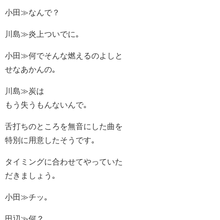
小田≫なんで？
川島≫炎上ついでに｡
小田≫何でそんな燃えるのよしと
せなあかんの｡
川島≫炭は
もう失うもんないんで｡
舌打ちのところを無音にした曲を
特別に用意したそうです｡
タイミングに合わせてやっていた
だきましょう｡
小田≫チッ｡
田辺≫何？