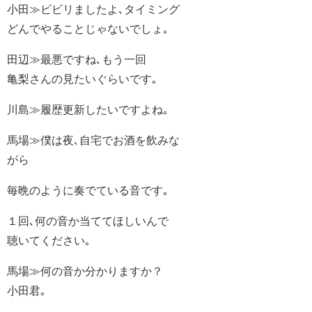
小田≫ビビリましたよ､タイミング
どんでやることじゃないでしょ｡
田辺≫最悪ですね､もう一回
亀梨さんの見たいぐらいです｡
川島≫履歴更新したいですよね｡
馬場≫僕は夜､自宅でお酒を飲みな
がら
毎晩のように奏でている音です｡
１回､何の音か当ててほしいんで
聴いてください｡
馬場≫何の音か分かりますか？
小田君｡