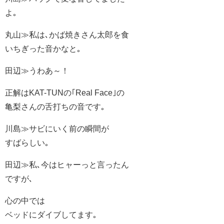
よ｡
丸山≫私は､かば焼きさん太郎を食
いちぎった音かなと｡
田辺≫うわあ～！
正解はKAT-TUNの｢Real Face｣の
亀梨さんの舌打ちの音です｡
川島≫サビにいく前の瞬間が
すばらしい｡
田辺≫私､今はヒャーっと言ったん
ですが､
心の中では
ベッドにダイブしてます｡