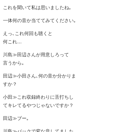
これを聞いて私は思いましたね｡
一体何の音か当ててみてください｡
えっ､これ何回も聴くと
何これ…
川島≫田辺さんが用意しろって
言うから｡
田辺≫小田さん､何の音か分かりま
すか？
小田≫これ収録終わりに舌打ちし
てキレてるやつじゃないですか？
田辺≫ブー｡
川島≫バックで変な音してました