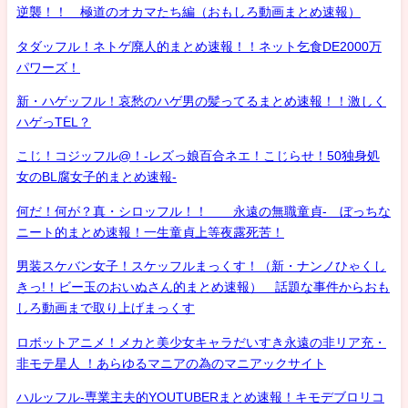
逆襲！！ 極道のオカマたち編（おもしろ動画まとめ速報）
タダッフル！ネトゲ廃人的まとめ速報！！ネット乞食DE2000万
パワーズ！
新・ハゲッフル！哀愁のハゲ男の髪ってるまとめ速報！！激しく
ハゲっTEL？
こじ！コジッフル@！-レズっ娘百合ネエ！こじらせ！50独身処
女のBL腐女子的まとめ速報-
何だ！何が？真・シロッフル！！ 永遠の無職童貞- ぼっちな
ニート的まとめ速報！一生童貞上等夜露死苦！
男装スケバン女子！スケッフルまっくす！（新・ナンノひゃくし
きっ!！ビー玉のおいぬさん的まとめ速報） 話題な事件からおも
しろ動画まで取り上げまっくす
ロボットアニメ！メカと美少女キャラだいすき永遠の非リア充・
非モテ星人 ！あらゆるマニアの為のマニアックサイト
ハルッフル-専業主夫的YOUTUBERまとめ速報！キモデブロリコ