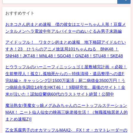
おすすめサイト
おネコさん的まとめ速報 僕の彼女はエリーちゃん人形！豆腐メ
ンタルメンヘラ電波中年アルバイターのぬいぐるみ男子末路編
アイドッフル！ ワタクシ的まとめ速報 地下格闘アイドルだい
すき！23 ひうらのアニメ放送局101ちゃんねる BNK48 ！
SNH48！JKT48！MNL48！SGO48！GNZ48！STU48！SKE48
ヒウラッフルのハーニーフィニッシュゴミ屋敷補完計画 ＜必殺！
生前整理人！孤立し孤独死からの～特殊清掃・遺品整理への道F
完結編＞ キャッシング計1500万返済：厨二病借金3500万円！う
つ病統合失調症14年生HKT46！！9期研究生、最後のサイト！全
米が泣いた！認知症鬱病60代のラストサイト絶賛！公開中
魔法熟女/美魔女ッ娘メグみみちゃんのニートッフルステーション
MAX！ ニート仙人仙女の映画三昧老後生活！（無職孤独居老人的
まとめ速報Z)]
乙女系腐男子のオカマッフルMAX2- FX！オ・カマトレーダーの