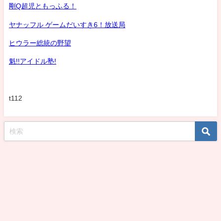
剛Q超児ともっふる！
ヤナッフル ゲームだいすき6！放送局
ヒウラー総統の野望
魁!!アイドル塾!
t112