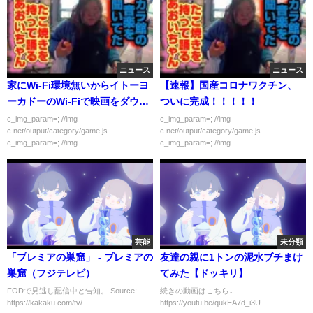
ニュース
ニュース
家にWi-Fi環境無いからイトーヨ
【速報】国産コロナワクチン、
ーカドーのWi-Fiで映画をダウン
ついに完成！！！！！
ロードしてる…
c_img_param=; //img-
c_img_param=; //img-
c.net/output/category/game.js
c.net/output/category/game.js
c_img_param=; //img-...
c_img_param=; //img-...
芸能
未分類
「プレミアの巣窟」 - プレミアの
友達の親に1トンの泥水ブチまけ
巣窟（フジテレビ）
てみた【ドッキリ】
FODで見逃し配信中と告知。 Source:
続きの動画はこちら↓
https://kakaku.com/tv/...
https://youtu.be/qukEA7d_i3U...