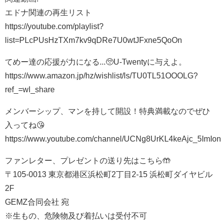
エドナ関連の再生リスト
https://youtube.com/playlist?
list=PLcPUsHzTXm7kv9qDRe7U0wtJFxne5QoOn
てめー達の応援が力になる...🥺U-Twentyに与えよ。
https://www.amazon.jp/hz/wishlist/ls/TU0TL51OOOLG?
ref_=wl_share
メンバーシップ、マンを持して開設！特典満載なのでぜひ
入ってね😘
https://www.youtube.com/channel/UCNg8UrKL4keAjc_5ImIon
ファンレター、プレゼントの送り先はこちら🤲
〒105-0013 東京都港区浜松町2丁目2-15 浜松町ダイヤビル
2F
GEMZ合同会社 宛
※生もの、危険物及び着払いは受付不可