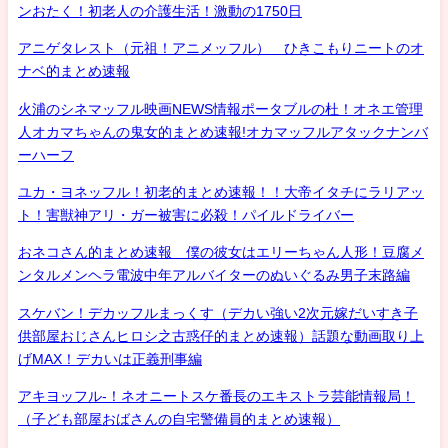
ンおたく！初老人の介護生活！激動の1750日
アニゲタレスト（元祖！アニメッフル） ひきこもりニートのオ
ナベ的まとめ速報
火浦のシネマッフル映画NEWS情報ポータブルの杜！オネエ管理
人オカマちゃんの鬼女的まとめ速報!オカマッフルアタックナンバ
ーハーフ
ユカ・ヨネッフル！初老的まとめ速報！！大帝イタチにラリアッ
ト！害獣神アリ・ガー被害に必殺！パイルドライバー
おネコさん的まとめ速報 僕の彼女はエリーちゃん人形！豆腐メ
ンタルメンヘラ電波中年アルバイターのぬいぐるみ男子末路編
スケバン！デカッフルまっくす（デカい強い2次元嫁だいすき子
供部屋おじさんヒロシ之古惑仔的まとめ速報）話題な動画取り上
げMAX！デカいは正義刑事編
アキヨッフル-！ネオニートスケ番長のエキストラ芸能情報局！
（子ども部屋おばさんの自宅警備員的まとめ速報）