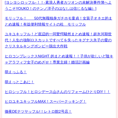
[ヨシヨシロッフル-！！-素浪人勇者カツオンの未解決事件簿へよ
うこそYOUKO！のナンノ洋子のはなしは信じるな編）]
モリッフル！ 50代無職独身ガチホモ童貞！女装子オネエ的ま
とめ速報！有益便利情報サイトの杜 モリッフル
ユキユキッフル！ど底辺的一同驚愕騒然まとめ速報！超氷河期世
代！人生の強制ロスカットですべてを失ったキグナス氷子の愛の
クリスタルキングボンビー脱出大作戦
ヒロコンプレックスNIGHT 的まとめ速報！！子供が欲しいど陰キ
ャアラフィフ女子のめざせ！専業主婦！婚活計画編
萌えっふる！
萌えっとこあに！
ヒロシッフル！ヒロシデース山さんのリフォームひとりDIY！！
ヒロユキユキッフルMAX！スーパークッキング！
徹夜DEテツヤッフル!！レトロ館2号店！