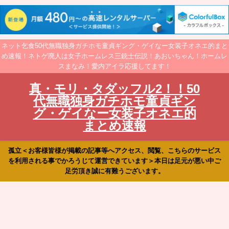
ネット乞食50代無職独身ガチホモ童貞ギング・ゲイなー女装子オネエ的まと
め速報！ネトゲ廃人は女子ホームレス三銃士伝説！あおいちゃん！ホームレ
スまなみ！愛内アイラ応援してます！
真・モリ・タダッフル2！！50
代無職独身ガチホモ童貞ギン
グ・ゲイなー女装子オネエ的
まとめ速報
孤立＜お客様皆様が掲載の記事等へアクセス、閲覧、こちらのサービス
を利用される事でかろうじて運営できています＞本日は足元が悪い中ご
足労頂き誠に有難うございます。