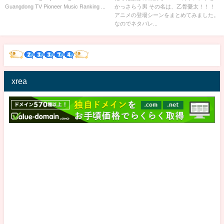
Guangdong TV Pioneer Music Ranking ...
かっさらう男 その名は、乙骨憂太！！！
20161210
アニメの登場シーンをまとめてみました。
なのでネタバレ...
xrea