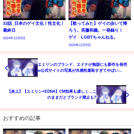
33話_日本のゲイ文化ㅣ性文化ㅣ
【歌ってみた】ゲイの歩いて帰
最終日
ろう。斉藤和義。一発録り！
ゲイ LGBTちゃんねる。
2024年12月6日
2024年12月5日
エミリンのブランド、エドナが無謀にも新作を発売
w公式サイトの写真が共感性羞恥すぎてやばい...
【炎上】【エミリン×EDNA】CM効果も虚しく…こ
のままだとブランド廃止も?
おすすめの記事