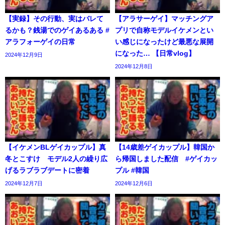
【実録】その行動、実はバレて
【アラサーゲイ】マッチングア
るかも？銭湯でのゲイあるある #
プリで自称モデルイケメンとい
アラフォーゲイの日常
い感じになったけど最悪な展開
になった… 【日常vlog】
2024年12月9日
2024年12月8日
【イケメンBLゲイカップル】真
【14歳差ゲイカップル】韓国か
冬とこすけ モデル2人の繰り広
ら帰国しました配信 #ゲイカッ
げるラブラブデートに密着
プル #韓国
2024年12月7日
2024年12月6日