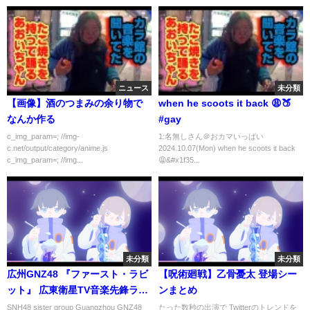
ニュース
未分類
【画像】酒のつまみの余り物で
when he scoots it back 😩🍑
なんか作る
#gay
c_img_param=; //img-
1:名無しさん＠おカマいっぱい
c.net/output/category/anime.js
2024.10.07(Mon) when he scoots it back
c_img_param=; //img...
😩&#x1f35...
未分類
未分類
広州GNZ48 『ファースト・ラビ
【呪術廻戦】乙骨憂太 登場シー
ット』 広東衛星TV音楽先鋒ラン
ンまとめ
キング2016年度授賞式
SNH48 sister group Guangzhou GNZ48
たった数秒の出演で Twitterのトレンドを