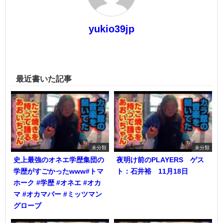
yukio39jp
最近書いた記事
未分類
未分類
史上最強のオネエ学歴集団の
夜明け前のPLAYERS ゲス
学歴がすごかったwww#トマ
ト：石井裕 11月18日
ホーク #学歴 #オネエ #オカ
マ #オカマバー #ミッツマン
グローブ