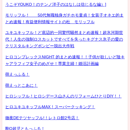
うこそYOUKO！のナンノ洋子のはなしは信じるな編）]
モリッフル！ 50代無職独身ガチホモ童貞！女装子オネエ的ま
とめ速報！有益便利情報サイトの杜 モリッフル
ユキユキッフル！ど底辺的一同驚愕騒然まとめ速報！超氷河期世
代！人生の強制ロスカットですべてを失ったキグナス氷子の愛の
クリスタルキングボンビー脱出大作戦
ヒロコンプレックスNIGHT 的まとめ速報！！子供が欲しいど陰キ
ャアラフィフ女子のめざせ！専業主婦！婚活計画編
萌えっふる！
萌えっとこあに！
ヒロシッフル！ヒロシデース山さんのリフォームひとりDIY！！
ヒロユキユキッフルMAX！スーパークッキング！
徹夜DEテツヤッフル!！レトロ館2号店！
剛Q超児ともっふる！