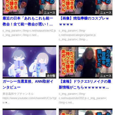
ニュース
ニュース
最近の日本「あれもこれも統一
【画像】焼塩檸檬のコスプレｗ
教会！全て統一教会が悪い！」
ｗｗｗｗ
みたいな空気が嫌い
c_img_param=; //img-c.net/output/site/42.js
c_img_param=; //img-
c_img_param=; //img-c.net/...
c.net/output/category/game.js
c_img_param=; //img-...
未分類
ニュース
ガーシー当選直後、ANN取材イ
【速報】ドラクエ3リメイクの最
ンタビュー
新情報がこちらｗｗｗｗｗｗｗ
ｗ
東谷義和サブチャンネル
c_img_param=; //img-
https://www.youtube.com/channel/UC1vYgHei6CvL1IzRyuOZ_-
c.net/output/site/202.js c_img_param=;
w ■...
//img-c.net...