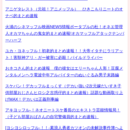
アニゲタレスト（元祖！アニメッフル） ひきこもりニートのオ
ナベ的まとめ速報
火浦のシネマッフル映画NEWS情報ポータブルの杜！オネエ管理
人オカマちゃんの鬼女的まとめ速報!オカマッフルアタックナンバ
ーハーフ
ユカ・ヨネッフル！初老的まとめ速報！！大帝イタチにラリアッ
ト！害獣神アリ・ガー被害に必殺！パイルドライバー
おネコさん的まとめ速報 僕の彼女はエリーちゃん人形！豆腐メ
ンタルメンヘラ電波中年アルバイターのぬいぐるみ男子末路編
スケバン！デカッフルまっくす（デカい強い2次元嫁だいすき子
供部屋おじさんヒロシ之古惑仔的まとめ速報）話題な動画取り上
げMAX！デカいは正義刑事編
アキヨッフル-！ネオニートスケ番長のエキストラ芸能情報局！
（子ども部屋おばさんの自宅警備員的まとめ速報）
[ヨシヨシロッフル-！！-素浪人勇者カツオンの未解決事件簿へよ