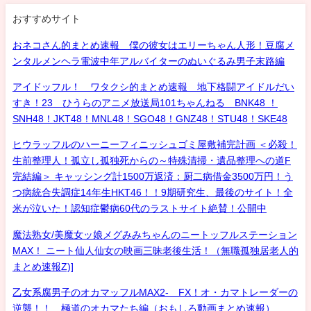
おすすめサイト
おネコさん的まとめ速報 僕の彼女はエリーちゃん人形！豆腐メ
ンタルメンヘラ電波中年アルバイターのぬいぐるみ男子末路編
アイドッフル！ ワタクシ的まとめ速報 地下格闘アイドルだい
すき！23 ひうらのアニメ放送局101ちゃんねる BNK48 ！
SNH48！JKT48！MNL48！SGO48！GNZ48！STU48！SKE48
ヒウラッフルのハーニーフィニッシュゴミ屋敷補完計画 ＜必殺！
生前整理人！孤立し孤独死からの～特殊清掃・遺品整理への道F
完結編＞ キャッシング計1500万返済：厨二病借金3500万円！う
つ病統合失調症14年生HKT46！！9期研究生、最後のサイト！全
米が泣いた！認知症鬱病60代のラストサイト絶賛！公開中
魔法熟女/美魔女ッ娘メグみみちゃんのニートッフルステーション
MAX！ ニート仙人仙女の映画三昧老後生活！（無職孤独居老人的
まとめ速報Z)]
乙女系腐男子のオカマッフルMAX2- FX！オ・カマトレーダーの
逆襲！！ 極道のオカマたち編（おもしろ動画まとめ速報）