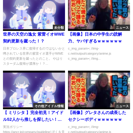
未分類
ニュース
世界の天空の逸女 紫雷イオWWE
【画像】日本の中学生の読解
契約更新を蹴った！？
力、ヤバすぎるｗｗｗｗｗｗ
日本プロレス界に復帰するのではないかと
c_img_param=; //img-
噂されている世界の紫雷イオ選手がWWE
c.net/output/category/anime.js
との契約更新を蹴ったとのこと。 やはり
c_img_param=; //img...
スターダム復帰が濃厚か！？...
その他アイドル情報
ニュース
【 ミリシタ 】完全初見！アイド
【画像】グレタさんの成長した
ル52人から推しを探したい！【
セクシーボディｗｗｗｗｗｗ
ゲーム実況 / Vtuber 】
実況ポリシー
c_img_param=; //img-
https://ancr.jp/company/guideline/ ぼくを見
c.net/output/category/anime.js