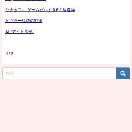
ヤナッフル ゲームだいすき6！放送局
ヒウラー総統の野望
魁!!アイドル塾!
t112