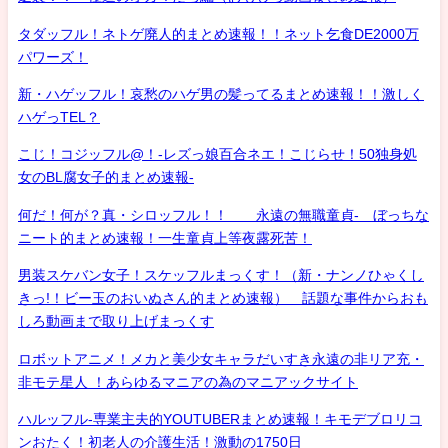
タダッフル！ネトゲ廃人的まとめ速報！！ネット乞食DE2000万
パワーズ！
新・ハゲッフル！哀愁のハゲ男の髪ってるまとめ速報！！激しく
ハゲっTEL？
こじ！コジッフル@！-レズっ娘百合ネエ！こじらせ！50独身処
女のBL腐女子的まとめ速報-
何だ！何が？真・シロッフル！！ 永遠の無職童貞- ぼっちな
ニート的まとめ速報！一生童貞上等夜露死苦！
男装スケバン女子！スケッフルまっくす！（新・ナンノひゃくし
きっ!！ビー玉のおいぬさん的まとめ速報） 話題な事件からおも
しろ動画まで取り上げまっくす
ロボットアニメ！メカと美少女キャラだいすき永遠の非リア充・
非モテ星人 ！あらゆるマニアの為のマニアックサイト
ハルッフル-専業主夫的YOUTUBERまとめ速報！キモデブロリコ
ンおたく！初老人の介護生活！激動の1750日