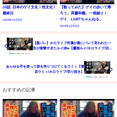
33話_日本のゲイ文化ㅣ性文化ㅣ
【歌ってみた】ゲイの歩いて帰
最終日
ろう。斉藤和義。一発録り！
ゲイ LGBTちゃんねる。
2024年12月6日
2024年12月5日
【親バレ】ホロライブ所属が親にバレて言われた一
言が衝撃すぎたルイ姉w【鷹嶺ルイ/ホロライブ/切り
抜き/holoX】
あらゆる手を使って壺を売りつけてくるラミィ【雪
花ラミィ/ホロライブ/切り抜き】
おすすめの記事