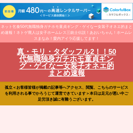
ネット乞食50代無職独身ガチホモ童貞ギング・ゲイなー女装子オネエ的まと
め速報！ネトゲ廃人は女子ホームレス三銃士伝説！あおいちゃん！ホームレ
スまなみ！愛内アイラ応援してます！
真・モリ・タダッフル2！！50
代無職独身ガチホモ童貞ギン
グ・ゲイなー女装子オネエ的
まとめ速報
孤立＜お客様皆様が掲載の記事等へアクセス、閲覧、こちらのサービス
を利用される事でかろうじて運営できています＞本日は足元が悪い中ご
足労頂き誠に有難うございます。