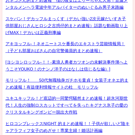
おネコさん的まとめ速報 僕の彼女はエリーちゃん人形！豆腐メ
ンタルメンヘラ電波中年アルバイターのぬいぐるみ男子末路編
スケバン！デカッフルまっくす（デカい強い2次元嫁だいすき子
供部屋おじさんヒロシ之古惑仔的まとめ速報）話題な動画取り上
げMAX！デカいは正義刑事編
アキヨッフル-！ネオニートスケ番長のエキストラ芸能情報局！
（子ども部屋おばさんの自宅警備員的まとめ速報）
[ヨシヨシロッフル-！！-素浪人勇者カツオンの未解決事件簿へよ
うこそYOUKO！のナンノ洋子のはなしは信じるな編）]
モリッフル！ 50代無職独身ガチホモ童貞！女装子オネエ的ま
とめ速報！有益便利情報サイトの杜 モリッフル
ユキユキッフル！ど底辺的一同驚愕騒然まとめ速報！超氷河期世
代！人生の強制ロスカットですべてを失ったキグナス氷子の愛の
クリスタルキングボンビー脱出大作戦
ヒロコンプレックスNIGHT 的まとめ速報！！子供が欲しいど陰キ
ャアラフィフ女子のめざせ！専業主婦！婚活計画編