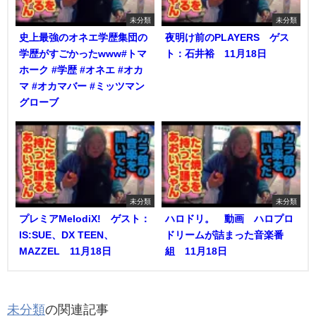
未分類
未分類
史上最強のオネエ学歴集団の
夜明け前のPLAYERS ゲス
学歴がすごかったwww#トマ
ト：石井裕 11月18日
ホーク #学歴 #オネエ #オカ
マ #オカマバー #ミッツマン
グローブ
未分類
未分類
プレミアMelodiX! ゲスト：
ハロドリ。 動画 ハロプロ
IS:SUE、DX TEEN、
ドリームが詰まった音楽番
MAZZEL 11月18日
組 11月18日
未分類
の関連記事