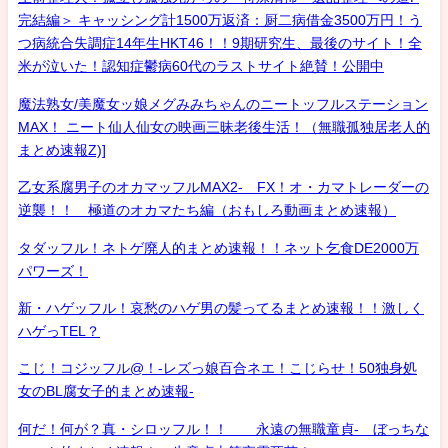
完結編＞ キャッシング計1500万返済：厨二病借金3500万円！う
つ病統合失調症14年生HKT46！！9期研究生、最後のサイト！全
米が泣いた！認知症鬱病60代のラストサイト絶賛！公開中
魔法熟女/美魔女ッ娘メグみみちゃんのニートッフルステーション
MAX！ ニート仙人仙女の映画三昧老後生活！（無職孤独居老人的
まとめ速報Z)]
乙女系腐男子のオカマッフルMAX2- FX！オ・カマトレーダーの
逆襲！！ 極道のオカマたち編（おもしろ動画まとめ速報）
タダッフル！ネトゲ廃人的まとめ速報！！ネット乞食DE2000万
パワーズ！
新・ハゲッフル！哀愁のハゲ男の髪ってるまとめ速報！！激しく
ハゲっTEL？
こじ！コジッフル@！-レズっ娘百合ネエ！こじらせ！50独身処
女のBL腐女子的まとめ速報-
何だ！何が？真・シロッフル！！ 永遠の無職童貞- ぼっちな