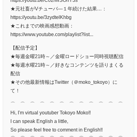
★元社畜がVチューバ―１年続けた結果…：
https://youtu.be/3zydtelKhbg
★これまでの映画感想動画：
https://www.youtube.com/playlist?list...
【配信予定】
★毎週金曜21時～／金曜ロードショー同時視聴配信
★毎週水曜21時～／好きなコンテンツを語りまくる
配信
★その他最新情報はTwitter（＠moko_tokoyo）に
て！
⌒¨⌒¨⌒¨⌒¨⌒¨⌒¨⌒¨⌒¨⌒¨⌒¨⌒¨⌒
Hi, I'm virtual youtuber Tokoyo Moko‼
I can speak English a little,
So please feel free to comment in English‼