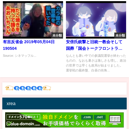
未分類
未分類
有吉反省会 2019年05月04日
安倍氏銃撃と旧統一教会そして
190504
国葬「国会トークフロントライ
ン」【CS TBS NEWS】
Source: シネマッフル...
なんとも暑い中での参議院選挙が終わった
ものの、なおも暑さは激しさも増し、政治
の世界では早くも政局が始まりました。
選挙戦の最終盤、白昼の街角...
xrea