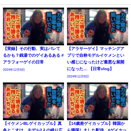
【実録】その行動、実はバレて
【アラサーゲイ】マッチングア
るかも？銭湯でのゲイあるある #
プリで自称モデルイケメンとい
アラフォーゲイの日常
い感じになったけど最悪な展開
になった… 【日常vlog】
2024年12月9日
2024年12月8日
【イケメンBLゲイカップル】真
【14歳差ゲイカップル】韓国か
冬とこすけ モデル2人の繰り広
ら帰国しました配信 #ゲイカッ