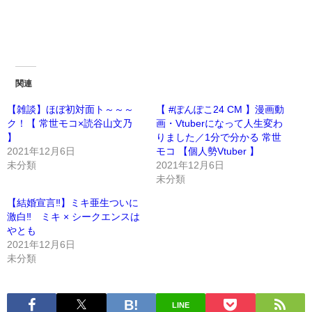
関連
【雑談】ほぼ初対面ト～～～
【 #ぽんぽこ24 CM 】漫画動
ク！【 常世モコ×読谷山文乃
画・Vtuberになって人生変わ
】
りました／1分で分かる 常世
2021年12月6日
モコ 【個人勢Vtuber 】
未分類
2021年12月6日
未分類
【結婚宣言‼】ミキ亜生ついに
激白‼ ミキ × シークエンスは
やとも
2021年12月6日
未分類
LINE