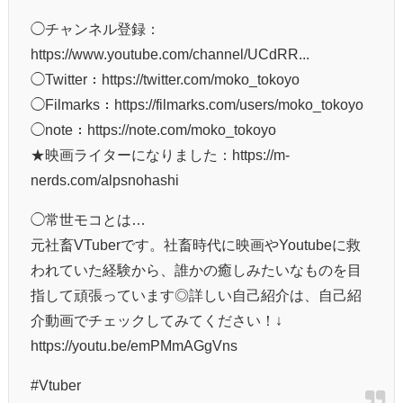
⌒¨⌒¨⌒¨⌒¨⌒¨⌒¨⌒¨⌒¨⌒¨⌒¨⌒¨⌒
◯チャンネル登録：
https://www.youtube.com/channel/UCdRR...
◯Twitter：https://twitter.com/moko_tokoyo
◯Filmarks：https://filmarks.com/users/moko_tokoyo
◯note：https://note.com/moko_tokoyo
★映画ライターになりました：https://m-
nerds.com/alpsnohashi
◯常世モコとは…
元社畜VTuberです。社畜時代に映画やYoutubeに救
われていた経験から、誰かの癒しみたいなものを目
指して頑張っています◎詳しい自己紹介は、自己紹
介動画でチェックしてみてください！↓
https://youtu.be/emPMmAGgVns
#Vtuber