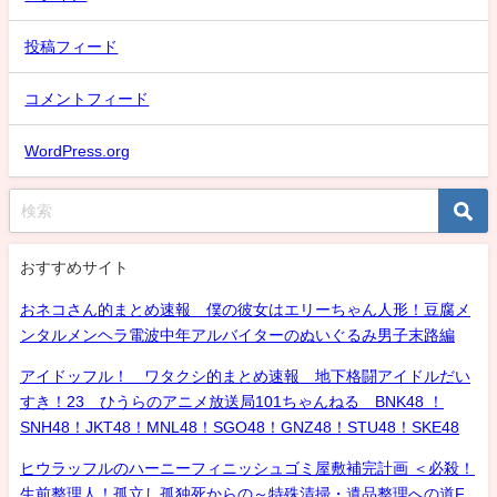
投稿フィード
コメントフィード
WordPress.org
おすすめサイト
おネコさん的まとめ速報 僕の彼女はエリーちゃん人形！豆腐メ
ンタルメンヘラ電波中年アルバイターのぬいぐるみ男子末路編
アイドッフル！ ワタクシ的まとめ速報 地下格闘アイドルだい
すき！23 ひうらのアニメ放送局101ちゃんねる BNK48 ！
SNH48！JKT48！MNL48！SGO48！GNZ48！STU48！SKE48
ヒウラッフルのハーニーフィニッシュゴミ屋敷補完計画 ＜必殺！
生前整理人！孤立し孤独死からの～特殊清掃・遺品整理への道F