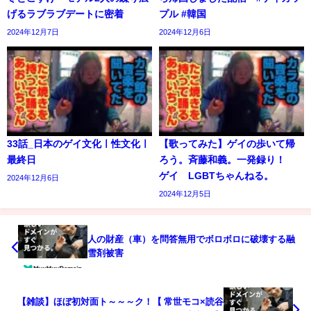
げるラブラブデートに密着
プル #韓国
2024年12月7日
2024年12月6日
33話_日本のゲイ文化ㅣ性文化ㅣ
【歌ってみた】ゲイの歩いて帰
最終日
ろう。斉藤和義。一発録り！
ゲイ LGBTちゃんねる。
2024年12月6日
2024年12月5日
人の財産（車）を問答無用でボロボロに破壊する融
雪剤被害
【雑談】ほぼ初対面ト～～～ク！【 常世モコ×読谷