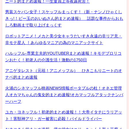
ニート的まとめ速報！一生童貞上等夜露死苦！
男装スケバン女子！スケッフルまっくす！（新・ナンノひゃくし
きっ!！ビー玉のおいぬさん的まとめ速報） 話題な事件からおも
しろ動画まで取り上げまっくす
ロボットアニメ！メカと美少女キャラだいすき永遠の非リア充・
非モテ星人 ！あらゆるマニアの為のマニアックサイト
ハルッフル-専業主夫的YOUTUBERまとめ速報！キモデブロリコ
ンおたく！初老人の介護生活！激動の1750日
アニゲタレスト（元祖！アニメッフル） ひきこもりニートのオ
ナベ的まとめ速報
火浦のシネマッフル映画NEWS情報ポータブルの杜！オネエ管理
人オカマちゃんの鬼女的まとめ速報!オカマッフルアタックナンバ
ーハーフ
ユカ・ヨネッフル！初老的まとめ速報！！大帝イタチにラリアッ
ト！害獣神アリ・ガー被害に必殺！パイルドライバー