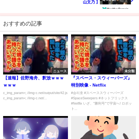
山文乃 】
おすすめの記事
ニュース
未分類
【速報】佐野海舟、釈放ｗｗｗ
『スペース・スウィーパーズ』
ｗｗｗ
特別映像 - Netflix
c_img_param=; //img-c.net/output/site/42.js
#승리호 #スペーススウィーパーズ
c_img_param=; //img-c.net/...
#SpaceSweepers #ネットフリックス
#Netflix いざ、"勝利号"で宇宙へ! ロボッ
ト...