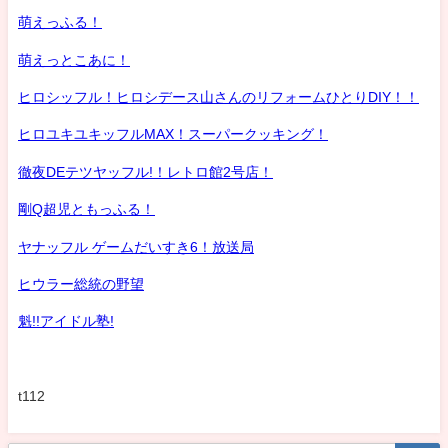
萌えっふる！
萌えっとこあに！
ヒロシッフル！ヒロシデース山さんのリフォームひとりDIY！！
ヒロユキユキッフルMAX！スーパークッキング！
徹夜DEテツヤッフル!！レトロ館2号店！
剛Q超児ともっふる！
ヤナッフル ゲームだいすき6！放送局
ヒウラー総統の野望
魁!!アイドル塾!
t112