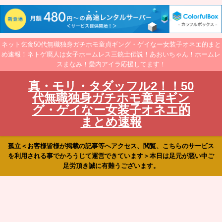
ネット乞食50代無職独身ガチホモ童貞ギング・ゲイなー女装子オネエ的まと
め速報！ネトゲ廃人は女子ホームレス三銃士伝説！あおいちゃん！ホームレ
スまなみ！愛内アイラ応援してます！
真・モリ・タダッフル2！！50
代無職独身ガチホモ童貞ギン
グ・ゲイなー女装子オネエ的
まとめ速報
孤立＜お客様皆様が掲載の記事等へアクセス、閲覧、こちらのサービス
を利用される事でかろうじて運営できています＞本日は足元が悪い中ご
足労頂き誠に有難うございます。