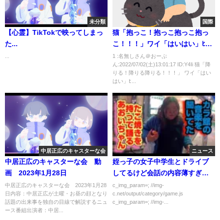
未分類
国際
【心霊】TikTokで映ってしまっ
猫「抱っこ！抱っこ抱っこ抱っ
た...
こ！！！」ワイ「はいはい」ﾋｮｲ
ｰ
...
1 :名無しさん＠おーぷ
ん:2022/07/02(土)13:01:17 ID:Y4Ii 猫「降
りる！降りる降りる！！！」 ワイ「はい
はい」ﾋ...
中居正広のキャスターな会
ニュース
中居正広のキャスターな会 動
姪っ子の女子中学生とドライブ
画 2023年1月28日
してるけど会話の内容薄すぎワ
ロタ
中居正広のキャスターな会 2023年1月28
c_img_param=; //img-
日内容：中居正広が土曜・お昼の顔となり
c.net/output/category/game.js
話題の出来事を独自の目線で解説するニュ
c_img_param=; //img-...
ース番組出演者：中居...